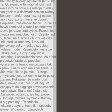
nie tworzy rzeczy wyłącznie po to, by
cję. Oczywiście funkcjonalność jest
ównie istotna staje się relacja między
 narzędziem a doświadczeniem twórcy.
konanym stole, ceramicznej misce,
asku czy szytym ręcznie ubraniu
skupienie i znajomość fachu. To nie są
 łatwo zamknąć w tabeli parametrów.
zuwa je raczej intuicyjnie. Przedmiot
uwagą ma inną obecność. Często jest
ły, lepiej się starzeje i budzi większe
 niż produkt masowy, który od
jektowany był z myślą o szybkiej
kolejny model. Rzemiosło niesie ze
 etykę pracy. Uczy cierpliwości,
materiału i odpowiedzialności za efekt
rzeciwieństwie do produkcji
wyłącznie na tempo nie pozwala tak
błędów. Każdy etap ma znaczenie, a
kle mści się na jakości. Dlatego
e myślenie jest tak cenne także poza
tatem. Pokazuje, że warto robić
dnie, nawet jeśli trwa to dłużej. W
hęcającym do ciągłego przyspieszania
t sprzeciwu. Staranność staje się
nku wobec odbiorcy, ale też wobec
y. Istnieje również wymiar kulturowy,
da się pominąć. Rzemiosło
lokalne tradycje, techniki i sposoby
pięknie. W dawnych zawodach