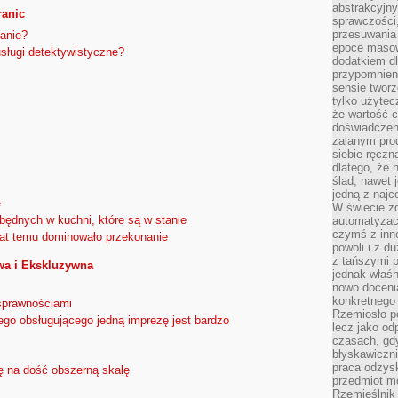
abstrakcyjn
ranic
sprawczości, 
przesuwania
anie?
epoce masow
usługi detektywistyczne?
dodatkiem d
przypomnieni
sensie tworz
tylko użytec
że wartość c
doświadczeni
zalanym pro
siebie ręczn
dlatego, że 
ślad, nawet 
jedną z najc
e
W świecie z
zbędnych w kuchni, które są w stanie
automatyzac
czymś z inne
 lat temu dominowało przekonanie
powoli i z d
z tańszymi p
wa i Ekskluzywna
jednak właśn
nowo doceni
konkretnego
sprawnościami
Rzemiosło po
ego obsługującego jedną imprezę jest bardzo
lecz jako o
czasach, gd
błyskawiczni
praca odzysk
 na dość obszerną skalę
przedmiot mo
Rzemieślnik 