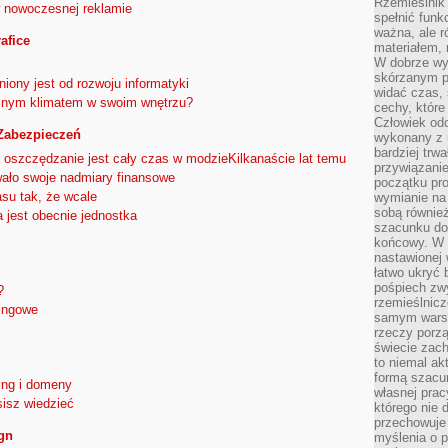
Rzemieślnik 
 nowoczesnej reklamie
spełnić funk
ważna, ale r
rafice
materiałem,
W dobrze wy
skórzanym p
ony jest od rozwoju informatyki
widać czas, 
alnym klimatem w swoim wnętrzu?
cechy, które
Człowiek odc
Zabezpieczeń
wykonany z 
bardziej trwa
 oszczędzanie jest cały czas w modzieKilkanaście lat temu
przywiązanie
ało swoje nadmiary finansowe
początku pro
su tak, że wcale
wymianie na 
sobą również
a jest obecnie jednostka
szacunku do 
końcowy. W p
nastawionej 
łatwo ukryć 
pośpiech zwy
?
rzemieślnicz
ingowe
samym warsz
rzeczy porzą
świecie zac
to niemal ak
formą szacu
ing i domeny
własnej prac
isz wiedzieć
którego nie 
przechowuje 
ign
myślenia o 