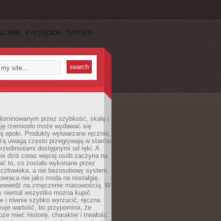
SCRIBE
FACEBOOK
TWITTER
dominowanym przez szybkość, skalę i
ję rzemiosło może wydawać się
j epoki. Produkty wytwarzane ręcznie,
użą uwagą często przegrywają w starciu
rzedmiotami dostępnymi od ręki. A
ie dziś coraz więcej osób zaczyna na
ać to, co zostało wykonane przez
 człowieka, a nie bezosobowy system.
wraca nie jako moda na nostalgię,
dpowiedź na zmęczenie masowością. W
y niemal wszystko można kupić
e i równie szybko wyrzucić, ręczna
uje wartość, bo przypomina, że
że mieć historię, charakter i trwałość.