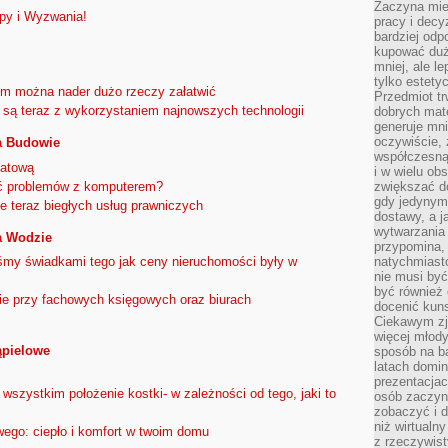
Zaczyna mieć
py i Wyzwania!
pracy i decy
bardziej odp
kupować duż
mniej, ale l
tylko estety
im można nader dużo rzeczy załatwić
Przedmiot tr
są teraz z wykorzystaniem najnowszych technologii
dobrych mate
generuje mni
oczywiście, 
a Budowie
współczesną
iatową
i w wielu ob
ąć problemów z komputerem?
zwiększać d
gdy jedynym 
e teraz biegłych usług prawniczych
dostawy, a j
wytwarzania
a Wodzie
przypomina, 
iśmy świadkami tego jak ceny nieruchomości były w
natychmiast
nie musi by
być również
ie przy fachowych księgowych oraz biurach
docenić kuns
Ciekawym zja
więcej młody
Kąpielowe
sposób na ba
latach domi
prezentacjac
 wszystkim położenie kostki- w zależności od tego, jaki to
osób zaczyna
zobaczyć i d
niż wirtualn
wego: ciepło i komfort w twoim domu
z rzeczywist