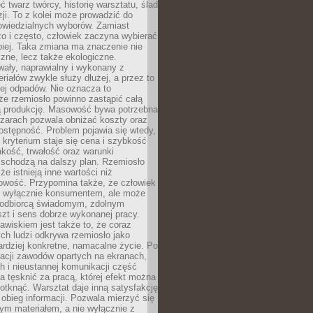
 twarz twórcy, historię warsztatu, ślad
zji. To z kolei może prowadzić do
owiedzialnych wyborów. Zamiast
o i często, człowiek zaczyna wybierać
epiej. Taka zmiana ma znaczenie nie
czne, lecz także ekologiczne.
wały, naprawialny i wykonany z
riałów zwykle służy dłużej, a przez to
ej odpadów. Nie oznacza to
że rzemiosło powinno zastąpić całą
 produkcję. Masowość bywa potrzebna
szarach pozwala obniżać koszty oraz
ostępność. Problem pojawia się wtedy,
kryterium staje się cena i szybkość
akość, trwałość oraz warunki
 schodzą na dalszy plan. Rzemiosło
że istnieją inne wartości niż
owość. Przypomina także, że człowiek
ć wyłącznie konsumentem, ale może
 odbiorcą świadomym, zdolnym
zt i sens dobrze wykonanej pracy.
wiskiem jest także to, że coraz
ch ludzi odkrywa rzemiosło jako
rdziej konkretne, namacalne życie. Po
nacji zawodów opartych na ekranach,
h i nieustannej komunikacji część
 tęsknić za pracą, której efekt można
otknąć. Warsztat daje inną satysfakcję
y obieg informacji. Pozwala mierzyć się
ym materiałem, a nie wyłącznie z