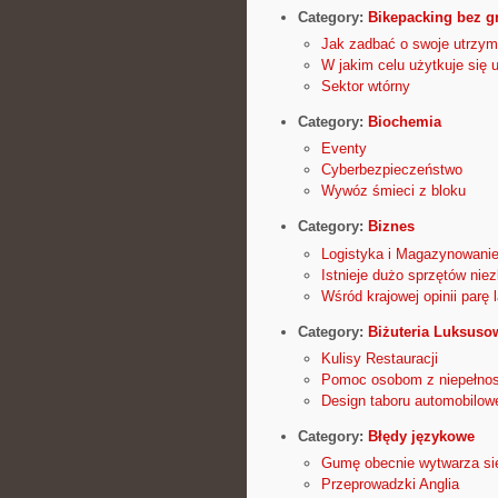
Category:
Bikepacking bez g
Jak zadbać o swoje utrzym
W jakim celu użytkuje się 
Sektor wtórny
Category:
Biochemia
Eventy
Cyberbezpieczeństwo
Wywóz śmieci z bloku
Category:
Biznes
Logistyka i Magazynowani
Istnieje dużo sprzętów nie
Wśród krajowej opinii parę
Category:
Biżuteria Luksuso
Kulisy Restauracji
Pomoc osobom z niepełno
Design taboru automobilow
Category:
Błędy językowe
Gumę obecnie wytwarza się
Przeprowadzki Anglia