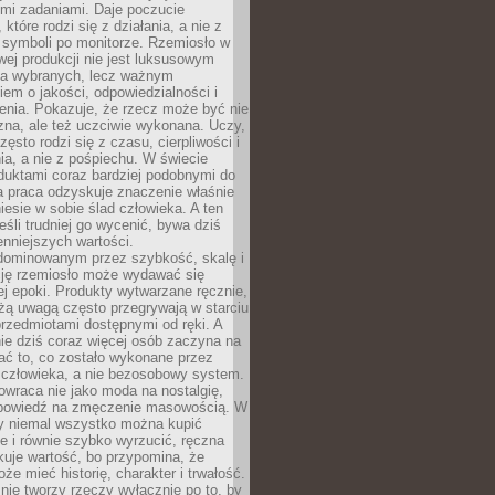
ymi zadaniami. Daje poczucie
które rodzi się z działania, a nie z
 symboli po monitorze. Rzemiosło w
ej produkcji nie jest luksusowym
la wybranych, lecz ważnym
em o jakości, odpowiedzialności i
enia. Pokazuje, że rzecz może być nie
zna, ale też uczciwie wykonana. Uczy,
zęsto rodzi się z czasu, cierpliwości i
a, a nie z pośpiechu. W świecie
duktami coraz bardziej podobnymi do
a praca odzyskuje znaczenie właśnie
niesie w sobie ślad człowieka. A ten
jeśli trudniej go wycenić, bywa dziś
enniejszych wartości.
dominowanym przez szybkość, skalę i
ję rzemiosło może wydawać się
j epoki. Produkty wytwarzane ręcznie,
użą uwagą często przegrywają w starciu
rzedmiotami dostępnymi od ręki. A
ie dziś coraz więcej osób zaczyna na
ać to, co zostało wykonane przez
 człowieka, a nie bezosobowy system.
wraca nie jako moda na nostalgię,
dpowiedź na zmęczenie masowością. W
y niemal wszystko można kupić
e i równie szybko wyrzucić, ręczna
uje wartość, bo przypomina, że
że mieć historię, charakter i trwałość.
nie tworzy rzeczy wyłącznie po to, by