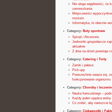
Nie ulega wątpliwości, że
zamieszkania
Miejscowości wypoczynkowe
morzem
Informatyka, to obecnie wi
Category:
Buty sportowe
Sprzęt i Akcesoria
Jednostki gospodarcze zajm
aktualnie
Z dnia na dzień powstaje c
Category:
Catering i Torty
Zamki i pałace
Pick-upy
Powszechnie uważa się, że 
funkcjonowanie organizmu
Category:
Choroby i leczenie
Nauka francuskiego – pod
Każdy jeden spędza wolny 
Co zrobić, aby nareszcie 
Category:
Ciekawostki i Fakt