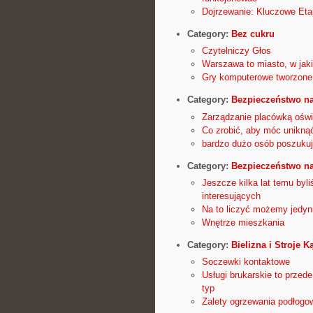
Dojrzewanie: Kluczowe Eta
Category:
Bez cukru
Czytelniczy Głos
Warszawa to miasto, w jak
Gry komputerowe tworzone 
Category:
Bezpieczeństwo n
Zarządzanie placówką ośw
Co zrobić, aby móc unikn
bardzo dużo osób poszukuj
Category:
Bezpieczeństwo n
Jeszcze kilka lat temu byl
interesujących
Na to liczyć możemy jedyn
Wnętrze mieszkania
Category:
Bielizna i Stroje 
Soczewki kontaktowe
Usługi brukarskie to przede
typ
Zalety ogrzewania podłogo