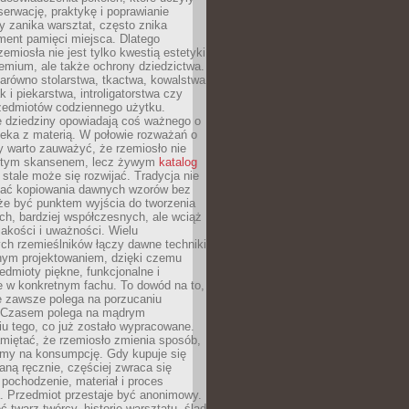
serwację, praktykę i poprawianie
y zanika warsztat, często znika
ment pamięci miejsca. Dlatego
zemiosła nie jest tylko kwestią estetyki
emium, ale także ochrony dziedzictwa.
arówno stolarstwa, tkactwa, kowalstwa
ak i piekarstwa, introligatorstwa czy
rzedmiotów codziennego użytku.
e dziedziny opowiadają coś ważnego o
wieka z materią. W połowie rozważań o
y warto zauważyć, że rzemiosło nie
ętym skansenem, lecz żywym
katalog
 stale może się rozwijać. Tradycja nie
ać kopiowania dawnych wzorów bez
oże być punktem wyjścia do tworzenia
h, bardziej współczesnych, ale wciąż
jakości i uważności. Wielu
ch rzemieślników łączy dawne techniki
ym projektowaniem, dzięki czemu
edmioty piękne, funkcjonalne i
e w konkretnym fachu. To dowód na to,
e zawsze polega na porzucaniu
. Czasem polega na mądrym
u tego, co już zostało wypracowane.
miętać, że rzemiosło zmienia sposób,
zymy na konsumpcję. Gdy kupuje się
ną ręcznie, częściej zwraca się
 pochodzenie, materiał i proces
. Przedmiot przestaje być anonimowy.
 twarz twórcy, historię warsztatu, ślad