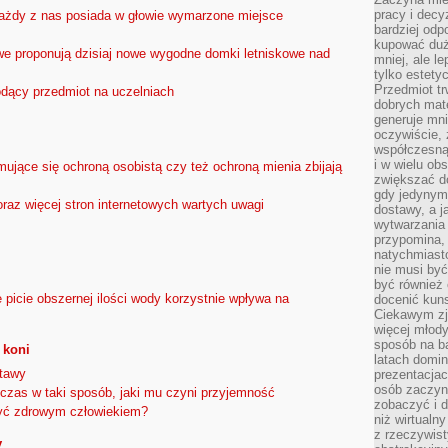
pracy i decy
 każdy z nas posiada w głowie wymarzone miejsce
bardziej odp
kupować duż
 proponują dzisiaj nowe wygodne domki letniskowe nad
mniej, ale l
tylko estety
Przedmiot tr
odący przedmiot na uczelniach
dobrych mate
generuje mni
oczywiście, 
współczesną
i w wielu ob
ujące się ochroną osobistą czy też ochroną mienia zbijają
zwiększać d
gdy jedynym 
oraz więcej stron internetowych wartych uwagi
dostawy, a j
wytwarzania
przypomina, 
natychmiast
nie musi by
być również
picie obszernej ilości wody korzystnie wpływa na
docenić kuns
Ciekawym zja
więcej młody
sposób na ba
 koni
latach domi
stawy
prezentacjac
osób zaczyna
czas w taki sposób, jaki mu czyni przyjemność
zobaczyć i d
być zdrowym człowiekiem?
niż wirtualn
z rzeczywist
y