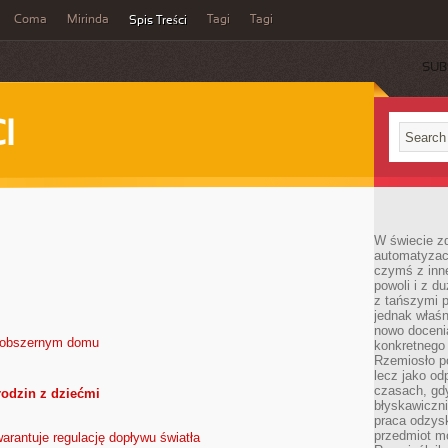
Coma
Mirinda
Tagi
Tagi
Spis Treści
SUB
I
W świecie z
automatyzac
czymś z inne
powoli i z d
z tańszymi p
jednak właśn
nowo doceni
 obszernym domu
konkretnego
Rzemiosło po
lecz jako o
czasach, gd
rodzin z dziećmi
błyskawiczni
praca odzysk
przedmiot mo
warantuje regulację dopływu światła