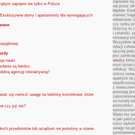
zapisane są 
ziętym napojem nie tylko w Polsce
się przez ob
błędów. Kied
również frag
 Ekskluzywne domy i apartamenty dla wymagających
odradzanie r
czy rynku pr
owane
Dotyczy to z
i ceramiki, j
renowacji p
Wszystkie t
 wyjątkowy
relacji czło
ręcznej prac
azdy
jest zamkni
wiedzy
który
sja nauki
musi oznacz
zdania są bardzo
refleksji. M
obrą agencję interaktywną?
rzeczy nowyc
opartych na 
współczesny
z nowoczesn
powstają prz
arać się zwrócić uwagę na telefony komórkowe, które
zakorzenion
że rozwój ni
przeszłości
e czy już nie?
wykorzystani
Warto też pa
w jaki patr
rzecz wykona
uwagę na jej
ich przedmiotów lub urządzeń nie jesteśmy w stanie
powstawania