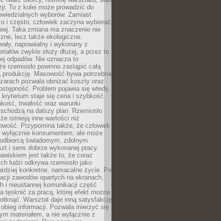
zji. To z kolei może prowadzić do
owiedzialnych wyborów. Zamiast
o i często, człowiek zaczyna wybierać
epiej. Taka zmiana ma znaczenie nie
czne, lecz także ekologiczne.
wały, naprawialny i wykonany z
riałów zwykle służy dłużej, a przez to
ej odpadów. Nie oznacza to
że rzemiosło powinno zastąpić całą
 produkcję. Masowość bywa potrzebna
szarach pozwala obniżać koszty oraz
ostępność. Problem pojawia się wtedy,
kryterium staje się cena i szybkość
akość, trwałość oraz warunki
 schodzą na dalszy plan. Rzemiosło
że istnieją inne wartości niż
owość. Przypomina także, że człowiek
ć wyłącznie konsumentem, ale może
 odbiorcą świadomym, zdolnym
zt i sens dobrze wykonanej pracy.
wiskiem jest także to, że coraz
ch ludzi odkrywa rzemiosło jako
rdziej konkretne, namacalne życie. Po
nacji zawodów opartych na ekranach,
h i nieustannej komunikacji część
 tęsknić za pracą, której efekt można
otknąć. Warsztat daje inną satysfakcję
y obieg informacji. Pozwala mierzyć się
ym materiałem, a nie wyłącznie z