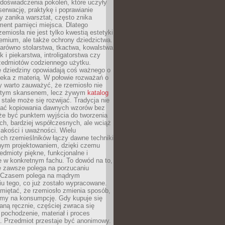
doświadczenia pokoleń, które uczyły
serwację, praktykę i poprawianie
y zanika warsztat, często znika
ment pamięci miejsca. Dlatego
zemiosła nie jest tylko kwestią estetyki
emium, ale także ochrony dziedzictwa.
arówno stolarstwa, tkactwa, kowalstwa
ak i piekarstwa, introligatorstwa czy
rzedmiotów codziennego użytku.
e dziedziny opowiadają coś ważnego o
wieka z materią. W połowie rozważań o
y warto zauważyć, że rzemiosło nie
ętym skansenem, lecz żywym
katalog
 stale może się rozwijać. Tradycja nie
ać kopiowania dawnych wzorów bez
oże być punktem wyjścia do tworzenia
h, bardziej współczesnych, ale wciąż
jakości i uważności. Wielu
ch rzemieślników łączy dawne techniki
ym projektowaniem, dzięki czemu
edmioty piękne, funkcjonalne i
e w konkretnym fachu. To dowód na to,
e zawsze polega na porzucaniu
. Czasem polega na mądrym
u tego, co już zostało wypracowane.
miętać, że rzemiosło zmienia sposób,
zymy na konsumpcję. Gdy kupuje się
ną ręcznie, częściej zwraca się
 pochodzenie, materiał i proces
. Przedmiot przestaje być anonimowy.