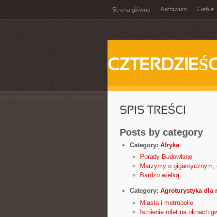
Archiwum
Ciebie
Strona główna
CZTERDZIEŚC
SPIS TREŚCI
Posts by category
Category:
Afryka
Porady Budowlane
Marzymy o gigantycznym,
Bardzo wielką
Category:
Agroturystyka dla 
Miasta i metropolie
Istnienie rolet na oknach g