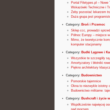
Portal Filetypes.pl – Nowe
Wskazówki Techniczne i Tr
Żeby pozostać lekarzem tr
Duża grupa jest programistó
Category:
Broń i Przemoc
Sklep ccc, prowadzi sprze
Północ Europy – miejsce w
Mimo, że teoretycznie kom
komputer stacjonarny
Category:
Budki Lęgowe i Ka
Wszystkie te szczegóły są 
Amortyzatory i błotniki ro
Piękno architektury klasycz
Category:
Budownictwo
Pomorskie tajemnice
Okna to niezwykle istotny 
Budownictwo militarne: taj
Category:
Bushcraft i życie w
Współcześnie najwięcej os
nad morzem