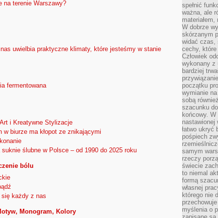
e na terenie Warszawy?
spełnić funk
ważna, ale r
materiałem,
W dobrze wy
skórzanym p
widać czas, 
cechy, które
s uwielbia praktyczne klimaty, które jesteśmy w stanie
Człowiek odc
wykonany z 
bardziej trwa
przywiązanie
początku pro
ia fermentowana
wymianie na 
sobą również
szacunku do 
końcowy. W p
nastawionej 
Art i Kreatywne Stylizacje
łatwo ukryć 
 w biurze ma kłopot ze znikającymi
pośpiech zwy
konanie
rzemieślnicz
a suknie ślubne w Polsce – od 1990 do 2025 roku
samym warsz
rzeczy porzą
eczenie bólu
świecie zac
to niemal ak
ckie
formą szacu
bądź
własnej prac
którego nie 
się każdy z nas
przechowuje 
myślenia o 
Motyw, Monogram, Kolory
zapisane są 