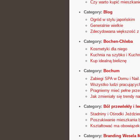
Czy warto kupić mieszkani
Category:
Blog
Ogród w stylu japońskim
Generalnie wielkie
Zdecydowana większość z na
Category:
Bochen-Chleba
Kosmetyki dla niego
Kuchnia na szybko i Kuchn
Kup idealną bieliznę
Category:
Bochum
Zabiegi SPA w Domu i Nail 
Wszystko ludzi pracujących
Pragniemy mieć pełne prze
Jak zmieniały się trendy n
Category:
Ból przewlekły i l
Stadniny i Ośrodki Jeździe
Poszukiwanie mieszkania 
Kształtować ma obowiązek 
Category:
Branding Wesela 