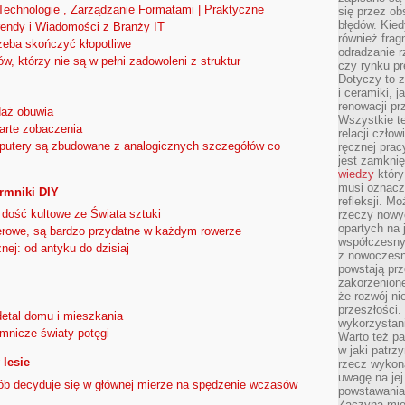
 Technologie , Zarządzanie Formatami | Praktyczne
się przez ob
błędów. Kied
endy i Wiadomości z Branży IT
również frag
zeba skończyć kłopotliwe
odradzanie r
w, którzy nie są w pełni zadowoleni z struktur
czy rynku pr
Dotyczy to z
i ceramiki, j
renowacji p
daż obuwia
Wszystkie t
arte zobaczenia
relacji czło
putery są zbudowane z analogicznych szczegółów co
ręcznej prac
jest zamkni
wiedzy
który
musi oznacz
rmniki DIY
refleksji. M
dość kultowe ze Świata sztuki
rzeczy nowyc
opartych na 
werowe, są bardzo przydatne w każdym rowerze
współczesny
nej: od antyku do dzisiaj
z nowoczesn
powstają prz
zakorzenion
że rozwój ni
przeszłości
detal domu i mieszkania
wykorzystani
emnicze światy potęgi
Warto też pa
w jaki patr
 lesie
rzecz wykona
uwagę na jej
ób decyduje się w głównej mierze na spędzenie wczasów
powstawania
Zaczyna mieć