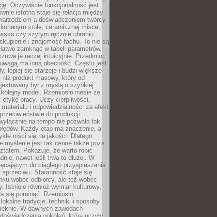
cję. Oczywiście funkcjonalność jest
ównie istotna staje się relacja między
 narzędziem a doświadczeniem twórcy.
konanym stole, ceramicznej misce,
asku czy szytym ręcznie ubraniu
skupienie i znajomość fachu. To nie są
 łatwo zamknąć w tabeli parametrów.
zuwa je raczej intuicyjnie. Przedmiot
uwagą ma inną obecność. Często jest
ły, lepiej się starzeje i budzi większe
 niż produkt masowy, który od
jektowany był z myślą o szybkiej
kolejny model. Rzemiosło niesie ze
 etykę pracy. Uczy cierpliwości,
materiału i odpowiedzialności za efekt
rzeciwieństwie do produkcji
wyłącznie na tempo nie pozwala tak
błędów. Każdy etap ma znaczenie, a
kle mści się na jakości. Dlatego
e myślenie jest tak cenne także poza
tatem. Pokazuje, że warto robić
dnie, nawet jeśli trwa to dłużej. W
hęcającym do ciągłego przyspieszania
t sprzeciwu. Staranność staje się
nku wobec odbiorcy, ale też wobec
y. Istnieje również wymiar kulturowy,
da się pominąć. Rzemiosło
lokalne tradycje, techniki i sposoby
pięknie. W dawnych zawodach
doświadczenia pokoleń, które uczyły