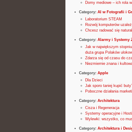
Domy mediowe – ich rola w
Category:
AI w Fotografii i G
Laboratorium STEAM
Rozwój komputerów uzależni
Chcesz radować się natur
Category:
Alarmy i Systemy 
Jak w największym stopniu
duża grupa Polaków ulokow
Zdarza się od czasu do cza
Niezmiernie znana i kultow
Category:
Apple
Dla Dzieci
Jak sporo taniej kupić buty
Poboczne działania market
Category:
Architektura
Cisza i Regeneracja
Systemy operacyjne i Host
Wylewki: wszystko, co mus
Category:
Architektura i Des