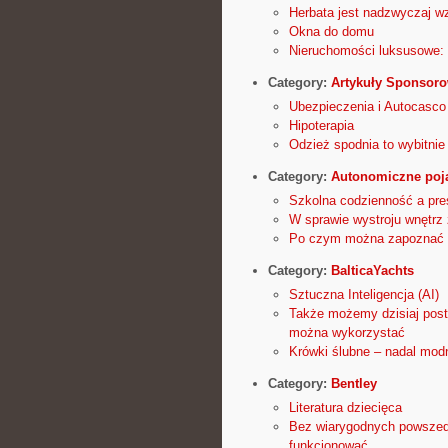
Herbata jest nadzwyczaj w
Okna do domu
Nieruchomości luksusowe:
Category:
Artykuły Sponsor
Ubezpieczenia i Autocasco
Hipoterapia
Odzież spodnia to wybitnie
Category:
Autonomiczne poj
Szkolna codzienność a pre
W sprawie wystroju wnętrz 
Po czym można zapoznać d
Category:
BalticaYachts
Sztuczna Inteligencja (AI)
Także możemy dzisiaj post
można wykorzystać
Krówki ślubne – nadal modn
Category:
Bentley
Literatura dziecięca
Bez wiarygodnych powszedn
funkcjonować