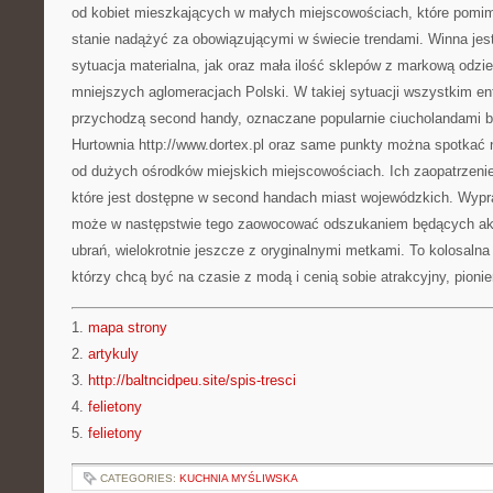
od kobiet mieszkających w małych miejscowościach, które pomim
stanie nadążyć za obowiązującymi w świecie trendami. Winna jes
sytuacja materialna, jak oraz mała ilość sklepów z markową odz
mniejszych aglomeracjach Polski. W takiej sytuacji wszystkim 
przychodzą second handy, oznaczane popularnie ciucholandami 
Hurtownia http://www.dortex.pl oraz same punkty można spotkać
od dużych ośrodków miejskich miejscowościach. Ich zaopatrzeni
które jest dostępne w second handach miast wojewódzkich. Wypr
może w następstwie tego zaowocować odszukaniem będących aktua
ubrań, wielokrotnie jeszcze z oryginalnymi metkami. To kolosalna
którzy chcą być na czasie z modą i cenią sobie atrakcyjny, pionie
1.
mapa strony
2.
artykuly
3.
http://baltncidpeu.site/spis-tresci
4.
felietony
5.
felietony
CATEGORIES:
KUCHNIA MYŚLIWSKA