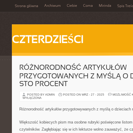
Archiwum
Ciebie
Coma
Mirinda
Strona główna
Spis Treśc
CZTERDZIEŚCI
RÓŻNORODNOŚĆ ARTYKUŁÓW
PRZYGOTOWANYCH Z MYŚLĄ O D
STO PROCENT
POSTED BY ADMIN
POSTED ON WRZ - 27 - 2025
MOŻLIWOŚĆ 
WYŁĄCZONA
Różnorodność artykułów przygotowywanych z myślą o dzieciach n
Większość kobiecych pism ma osobne rubryki poświęcone listo
czytelników. Zagłębiając się w ich lekturze wolno zauważyć, że c