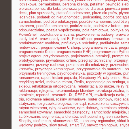
lotniskowe
,
permakultura
,
persona klienta
,
petsitter
,
pewność sieb
pierwsza pomoc dla kota
,
pierwsza pomoc dla psa
,
pierwsza pom
deck
,
plan sprzedaży
,
płatności odroczone
,
plaże dla psów
,
płynn
lecznicze
,
podatek od nieruchomości
,
podcasting
,
podróż pociąg
samochodem
,
podróże edukacyjne
,
podróże kamperem
,
podróże 
sezonem
,
podróże senioralne
,
podróże solo
,
podróże z kotem
,
po
odpowiedzialne
,
poezja współczesna
,
pola namiotowe
,
polityka p
PowerShell
,
powłoka ceramiczna
,
pozwolenie na budowę
,
prawa p
jazdy kat A
,
prawo jazdy kat B
,
PrestaShop
,
procedury firmowe
,
p
produktywność osobista
,
profilaktyka próchnicy
,
profilaktyka serc
rentowności
,
programowanie C sharp
,
programowanie Java
,
progr
programowanie Kotlin
,
programowanie PHP
,
programowanie Pytho
projekt ogrodu przydomowego
,
projektowanie interakcji
,
prompt en
prototypowanie
,
prywatność online
,
przegląd techniczny
,
przepisy
promowe
,
przerwy ruchowe
,
przestrzeń dla młodzieży
,
przewodnik
krzewów
,
przyczepa kempingowa
,
przygotowanie do maratonu
,
pr
przysmaki treningowe
,
psychodietetyka
,
pszczoły w ogrodzie
,
pun
ransomware
,
raport historii pojazdu
,
Raspberry Pi
,
raty online
,
Rea
recykling treści
,
redakcja tekstu
,
Redis
,
regeneracja po treningu
,
r
sklepu
,
rehabilitacja ortopedyczna
,
rehabilitacja po urazie
,
rejsy r
reklamacje
,
rękojmia
,
rekomendacje klientów
,
rekrutacja zdalna
,
r
kamienic
,
reportaż
,
research UX
,
REST API
,
rewitalizacja rynku
,
trip
,
rolowanie mięśni
,
rośliny akwariowe
,
router domowy
,
rozciąga
statyczne
,
rozgrzewka biegowa
,
rozrząd
,
rozszerzona rzeczywist
rutyna wieczorna
,
ryby akwariowe
,
rytm dobowy
,
rzemiosło artyst
samochód używany
,
samochód zastępczy
,
samochody miejskie
,
ściółkowanie
,
segmentacja klientów
,
self-publishing
,
sen sportowc
Shopify
,
sieć mesh
,
skanowanie 3D
,
skanseny regionalne
,
skład k
węglowy podróży
,
slow travel
,
smart TV
,
smycz treningowa
,
snyce