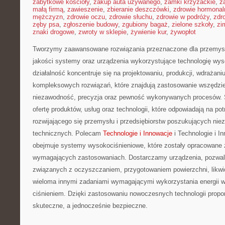
zabytkowe kościoły
,
zakup auta używanego
,
zamki krzyżackie
,
z
małą firmą
,
zawieszenie
,
zbieranie deszczówki
,
zdrowie hormonal
mężczyzn
,
zdrowie oczu
,
zdrowie słuchu
,
zdrowie w podróży
,
zdr
zęby psa
,
zgłoszenie budowy
,
zgubiony bagaż
,
zielone szkoły
,
zi
znaki drogowe
,
zwroty w sklepie
,
żywienie kur
,
żywopłot
Tworzymy zaawansowane rozwiązania przeznaczone dla przemysłu
jakości systemy oraz urządzenia wykorzystujące technologię wys
działalność koncentruje się na projektowaniu, produkcji, wdrażani
kompleksowych rozwiązań, które znajdują zastosowanie wszędzie 
niezawodność, precyzja oraz pewność wykonywanych procesów. S
ofertę produktów, usług oraz technologii, które odpowiadają na p
rozwijającego się przemysłu i przedsiębiorstw poszukujących ni
technicznych. Polecam
Technologie i Innowacje
i Technologie i I
obejmuje systemy wysokociśnieniowe, które zostały opracowane z
wymagających zastosowaniach. Dostarczamy urządzenia, pozwala
związanych z oczyszczaniem, przygotowaniem powierzchni, likwi
wieloma innymi zadaniami wymagającymi wykorzystania energii 
ciśnieniem. Dzięki zastosowaniu nowoczesnych technologii prop
skuteczne, a jednocześnie bezpieczne.