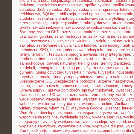
socjalizacja kota
,
socjalizacja szczeniaka
,
socrealizm
,
spacer z 
rodzinne
,
spółdzielnia mieszkaniowa
,
spółka cywilna
,
spółka jawn
sprzedaż B2B
,
sprzedaż B2C
,
sprzedaż online
,
sprzedaż telefoni
trekkingowy
,
SQLite
,
stabilizacja
,
stand-up polski
,
stare fotografie
stodoła mieszkalna
,
stomatologia zachowawcza
,
storytelling
,
stor
stres przewlekły
,
stroje regionalne
,
struktury danych
,
studio domo
Svelte
,
światło niebieskie
,
światłowód
,
świetlica wiejska
,
świnka 
Symfony
,
system OKR
,
szczepienia podróżne
,
szczepienie kota
,
psa
,
szlaki górskie
,
szlaki historyczne
,
szlaki kulinarne
,
szlaki n
szlaki rowerowe rodzinne
,
szlaki winiarskie
,
szlaki zamków
,
sztuk
sakralna
,
szyfrowanie danych
,
tańce ludowe
,
tanie noclegi
,
teatr 
techniczne SEO
,
techniki oddechowe
,
teleopieka
,
terapia online
,
t
termy
,
terrarium
,
testowanie oprogramowania
,
testy integracyjne
,
marketing
,
tiny house
,
tkactwo
,
tłumacz offline
,
tradycje rodzinne
samochodowe
,
trawnik naturalny
,
trening core
,
trening dla dzieci
,
kettlebell
,
trening kobiet
,
trening po ciąży
,
trening równowagi
,
tren
gumami
,
tuning optyczny
,
turystyka filmowa
,
turystyka industrialn
turystyka literacka
,
turystyka przyrodnicza
,
turystyka sakralna
,
ub
ubezpieczenie OC
,
ubezpieczenie podróżne
,
uczenie maszynowe
najmu
,
umowa o dzieło
,
umowa o pracę
,
umowa zlecenie
,
umowy
uprawa papryki
,
uprawa pomidorów
,
uprawa truskawek
,
uważność
dwuskładnikowe
,
UX writing
,
uzdrowiska
,
van rodzinny
,
vanlife
,
V
wada postawy
,
wakacje last minute
,
warsztat samochodowy
,
wart
webhooki
,
wektorowe bazy danych
,
weterynarz online
,
Wielkanoc 
winiety drogowe
,
witamina D
,
wizytówka Google
,
własność intelek
WordPress development
,
workation
,
wsparcie kryzysowe
,
wspóln
wspomnienia rodzinne
,
wybielanie zębów
,
wycena startupu
,
wycin
integracyjne
,
wyjazdy weekendowe
,
wymiana oleju
,
wynagrodzeni
wypalenie zawodowe
,
wyprawka dla kota
,
wyprawka dla psa
,
wyst
YouTube Shorts
,
zabawki węchowe
,
zabezpieczenie balkonu dla 