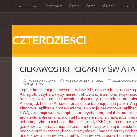
Archiwum
Ciebie
Coma
Mirinda
Strona główna
Spis Treśc
CZTERDZIEŚCI
CIEKAWOSTKI I GIGANTY ŚWIATA
POSTED BY ADMIN
POSTED ON LIP - 1 - 2026
MOŻLIWOŚĆ K
WYŁĄCZONA
Tagi:
administracja serwerami
,
Adobe XD
,
adopcja kota
,
adopcja 
AI
,
agroturystyka z wyżywieniem
,
aktywizacja seniora
,
aktywność
morskie
,
akwarium słodkowodne
,
akwarystyka
,
alergia u kota
,
ale
Allegro
,
Alzheimer
,
Amazon
,
analiza konkurencji
,
andropauza
,
Ang
słuchowe
,
aplikacje cross-platform
,
aplikacje desktopowe
,
aplikac
PWA
,
aplikacje webowe
,
apteczka turystyczna
,
architektura aplika
architektura drewniana
,
architektura systemów
,
archiwa rodzinne
,
astroturystyka
,
audiobooki dla dzieci
,
audyt SEO
,
auta dostawcze
garażowa
,
automatyzacja no-code
,
autostrady w Europie
,
backen
badania profilaktyczne
,
badanie satysfakcji
,
badanie tarczycy
,
ba
deszczówkę
,
behawiorysta kotów
,
behawiorysta psów
,
benefity p