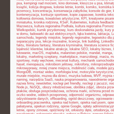
psa
,
kempingi nad morzem
,
kino domowe
,
kleszcze u psa
,
klima
książki
,
kolizja drogowa
,
kolonie letnie
,
kombi
,
komiks
,
komórka l
przemocy
,
koncentracja
,
konserwacja zabytków
,
konsole do gier
,
konteneryzacja
,
kontuzje sportowe
,
kopie zapasowe
,
korekta teks
kotłownia domowa
,
kowalstwo artystyczne
,
KPI
,
kreatywne pisani
miniaturka
,
kronika rodzinna
,
KSeF
,
Kubernetes
,
kultura feedback
Mazowsza
,
kultura regionalna Podhala
,
kultura regionalna Pomorz
Wielkopolski
,
kurnik przydomowy
,
kurs doskonalenia jazdy
,
kury 
w domu
,
ładowarki do aut elektrycznych
,
łąka kwietna
,
laktacja
,
L
samochodu
,
legendy miejskie
,
legendy regionalne
,
legowisko dla 
separacyjny psa
,
lekcje muzealne
,
licencje
,
link building
,
LinkedIn
faktu
,
literatura fantasy
,
literatura kryminalna
,
literatura science fic
lojalność klientów
,
lokalne atrakcje
,
lokalne SEO
,
lokalny biznes
,
lutowanie
,
macOS
,
majówka
,
malarstwo polskie
,
mandat
,
manga
,
lokalny
,
marketing szeptany
,
marketplace
,
marszobiegi
,
marża
,
ma
sportowy
,
maty węchowe
,
mecenat kultury
,
mechanik samochodo
haseł
,
menopauza
,
mikrobiom jelitowy
,
mikrofony
,
mikroprzedsięb
mikrowyprawy
,
mniej znane miejsca
,
mobilność ciała
,
modele jęz
MongoDB
,
montaż wideo
,
morfologia krwi
,
motocykle turystyczne
murale miejskie
,
muzea dla dzieci
,
muzyka ludowa
,
MVP
,
myjnia
naming
,
narzędzia SaaS
,
nauka programowania
,
nawodnienie org
nazwa firmy
,
newsletter
,
noclegi pet friendly
,
noclegi z jacuzzi
,
noc
Node.js
,
NoSQL
,
obozy młodzieżowe
,
obróbka zdjęć
,
obroża prz
ptaków
,
obsługa posprzedażowa
,
ochrona marki
,
ochrona przed 
oczko wodne
,
oddech przeponowy
,
odporność organizmu
,
odprawa
odzyskiwanie danych
,
offboarding
,
ogród deszczowy
,
ogrzewanie 
onboarding pracownika
,
opieka nad kotem
,
opieka nad psem
,
opi
paliatywna
,
opiekun rodzinny
,
opinie Google
,
opłaty administracyj
letnie
,
opony zimowe
,
opóźniony lot
,
orkiestry dęte
,
ortodoncja
,
oś
paczkomaty
,
pakowanie plecaka
,
pałace w Polsce
,
papuga falista