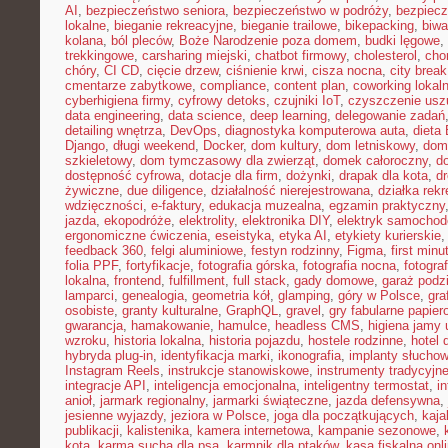
AI
,
bezpieczeństwo seniora
,
bezpieczeństwo w podróży
,
bezpiecz
lokalne
,
bieganie rekreacyjne
,
bieganie trailowe
,
bikepacking
,
biw
kolana
,
ból pleców
,
Boże Narodzenie poza domem
,
budki lęgowe
,
trekkingowe
,
carsharing miejski
,
chatbot firmowy
,
cholesterol
,
cho
chóry
,
CI CD
,
cięcie drzew
,
ciśnienie krwi
,
cisza nocna
,
city brea
cmentarze zabytkowe
,
compliance
,
content plan
,
coworking lokal
cyberhigiena firmy
,
cyfrowy detoks
,
czujniki IoT
,
czyszczenie usz
data engineering
,
data science
,
deep learning
,
delegowanie zadań
detailing wnętrza
,
DevOps
,
diagnostyka komputerowa auta
,
dieta
Django
,
długi weekend
,
Docker
,
dom kultury
,
dom letniskowy
,
dom
szkieletowy
,
dom tymczasowy dla zwierząt
,
domek całoroczny
,
d
dostępność cyfrowa
,
dotacje dla firm
,
dożynki
,
drapak dla kota
,
d
żywiczne
,
due diligence
,
działalność nierejestrowana
,
działka rek
wdzięczności
,
e-faktury
,
edukacja muzealna
,
egzamin praktyczny
jazda
,
ekopodróże
,
elektrolity
,
elektronika DIY
,
elektryk samocho
ergonomiczne ćwiczenia
,
eseistyka
,
etyka AI
,
etykiety kurierskie
feedback 360
,
felgi aluminiowe
,
festyn rodzinny
,
Figma
,
first minu
folia PPF
,
fortyfikacje
,
fotografia górska
,
fotografia nocna
,
fotogra
lokalna
,
frontend
,
fulfillment
,
full stack
,
gady domowe
,
garaż podz
lamparci
,
genealogia
,
geometria kół
,
glamping
,
góry w Polsce
,
gra
osobiste
,
granty kulturalne
,
GraphQL
,
gravel
,
gry fabularne papie
gwarancja
,
hamakowanie
,
hamulce
,
headless CMS
,
higiena jamy 
wzroku
,
historia lokalna
,
historia pojazdu
,
hostele rodzinne
,
hotel 
hybryda plug-in
,
identyfikacja marki
,
ikonografia
,
implanty słucho
Instagram Reels
,
instrukcje stanowiskowe
,
instrumenty tradycyjn
integracje API
,
inteligencja emocjonalna
,
inteligentny termostat
,
in
anioł
,
jarmark regionalny
,
jarmarki świąteczne
,
jazda defensywna
,
jesienne wyjazdy
,
jeziora w Polsce
,
joga dla początkujących
,
kaj
publikacji
,
kalistenika
,
kamera internetowa
,
kampanie sezonowe
,
kota
,
karma sucha dla psa
,
karmnik dla ptaków
,
kasa fiskalna onl