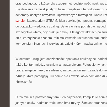
oraz pedagogach, którzy chcą zrozumieć codzienność nauki przez i
Cię działanie zamiast pustych haseł, znajdziesz tu podpowiedzi, 
schematy dobrych nawyków i sprawdzonych rozwiązań. Dobre kat
szkole
i Laboratorium STEAM. Idea serwisu jest prosta: pomagać 
do porządku w edukacji zdalnej. Szkoła on-line potrafi być wygodn
szczególnie wtedy, gdy brakuje rutyny. Dlatego w tekstach pojawia
dnia, zarządzanie czasem, minimalizowanie rozproszeń oraz bud
kompendium inspiracji i rozwiązań, dzięki którym nauka online mo
W centrum uwagi jest codzienność: spotkania edukacyjne, zadan
także kontakt między uczniem a nauczycielem. Pokazujemy, jak
pracy: miejsce nauki, urządzenia, narzędzia online i zasady dom
rytuały, które pomagają uruchomić się i równie łatwo domknąć dzi
obowiązków.
Dużo miejsca poświęcamy temu, co najczęściej komplikuje edukacj
jasnych celów, nadmiar treści oraz brak rutyny. Zamiast straszen