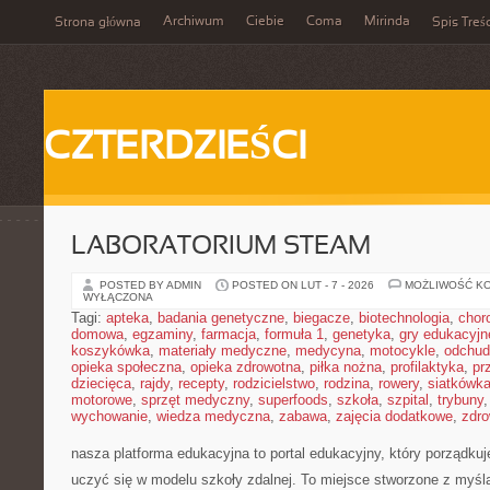
Archiwum
Ciebie
Coma
Mirinda
Strona główna
Spis Treśc
CZTERDZIEŚCI
LABORATORIUM STEAM
POSTED BY ADMIN
POSTED ON LUT - 7 - 2026
MOŻLIWOŚĆ K
WYŁĄCZONA
Tagi:
apteka
,
badania genetyczne
,
biegacze
,
biotechnologia
,
chor
domowa
,
egzaminy
,
farmacja
,
formuła 1
,
genetyka
,
gry edukacyjn
koszykówka
,
materiały medyczne
,
medycyna
,
motocykle
,
odchud
opieka społeczna
,
opieka zdrowotna
,
piłka nożna
,
profilaktyka
,
pr
dziecięca
,
rajdy
,
recepty
,
rodzicielstwo
,
rodzina
,
rowery
,
siatkówk
motorowe
,
sprzęt medyczny
,
superfoods
,
szkoła
,
szpital
,
trybuny
wychowanie
,
wiedza medyczna
,
zabawa
,
zajęcia dodatkowe
,
zdro
nasza platforma edukacyjna to portal edukacyjny, który porządkuj
uczyć się w modelu szkoły zdalnej. To miejsce stworzone z myśl