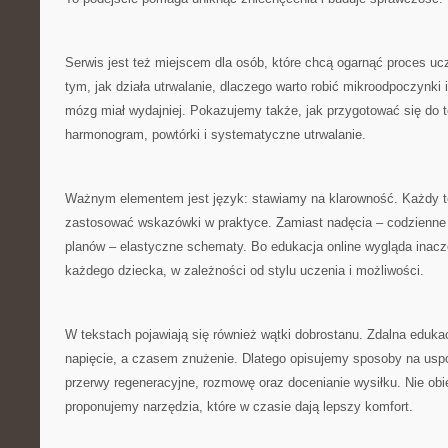
Serwis jest też miejscem dla osób, które chcą ogarnąć proces u
tym, jak działa utrwalanie, dlaczego warto robić mikroodpoczynki 
mózg miał wydajniej. Pokazujemy także, jak przygotować się do 
harmonogram, powtórki i systematyczne utrwalanie.
Ważnym elementem jest język: stawiamy na klarowność. Każdy 
zastosować wskazówki w praktyce. Zamiast nadęcia – codzienne 
planów – elastyczne schematy. Bo edukacja online wygląda inac
każdego dziecka, w zależności od stylu uczenia i możliwości.
W tekstach pojawiają się również wątki dobrostanu. Zdalna eduka
napięcie, a czasem znużenie. Dlatego opisujemy sposoby na uspo
przerwy regeneracyjne, rozmowę oraz docenianie wysiłku. Nie ob
proponujemy narzędzia, które w czasie dają lepszy komfort.