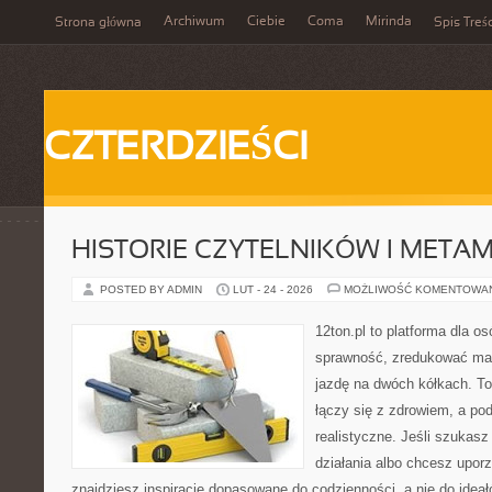
Archiwum
Ciebie
Coma
Mirinda
Strona główna
Spis Treśc
CZTERDZIEŚCI
HISTORIE CZYTELNIKÓW I META
POSTED BY ADMIN
LUT - 24 - 2026
MOŻLIWOŚĆ KOMENTOWA
12ton.pl to platforma dla o
sprawność, zredukować mas
jazdę na dwóch kółkach. To
łączy się z zdrowiem, a pod
realistyczne. Jeśli szukas
działania albo chcesz upor
znajdziesz inspiracje dopasowane do codzienności, a nie do ideał