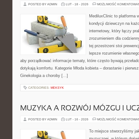
POSTED BY ADMIN
LUT - 18 - 2026
MOŻLIWOŚĆ KOMENTOWA
MediluxClinic to platforma 
kondycji dziewczyn na każd
internetowy, który łączy pr
zrozumieniem dla codzienn
tej przestrzeni stoi prewen
lepsze rozumienie własnego
aby porządkować informacje tematy, które często bywają przeła
dotykają komfortu. Kategorie Młoda kobieta – dorastanie i pierwsz
Ginekologia a choroby […]
CATEGORIES:
MEKSYK
MUZYKA A ROZWÓJ MÓZGU I UCZ
POSTED BY ADMIN
LUT - 16 - 2026
MOŻLIWOŚĆ KOMENTOWA
To miejsce stworzyliśmy ja
muzycznej, w którym doświ