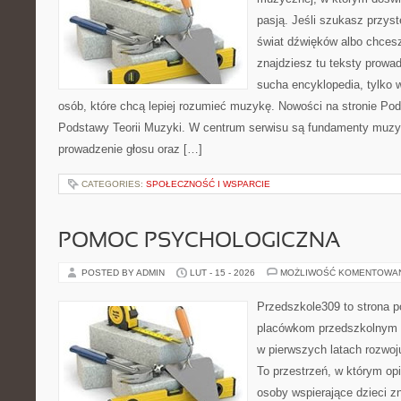
pasją. Jeśli szukasz przy
świat dźwięków albo chces
znajdziesz tu teksty prowad
sucha encyklopedia, tylko 
osób, które chcą lepiej rozumieć muzykę. Nowości na stronie Pod
Podstawy Teorii Muzyki. W centrum serwisu są fundamenty muzyc
prowadzenie głosu oraz […]
CATEGORIES:
SPOŁECZNOŚĆ I WSPARCIE
POMOC PSYCHOLOGICZNA
POSTED BY ADMIN
LUT - 15 - 2026
MOŻLIWOŚĆ KOMENTOWA
Przedszkole309 to strona p
placówkom przedszkolnym o
w pierwszych latach rozwo
To przestrzeń, w którym op
osoby wspierające dzieci z