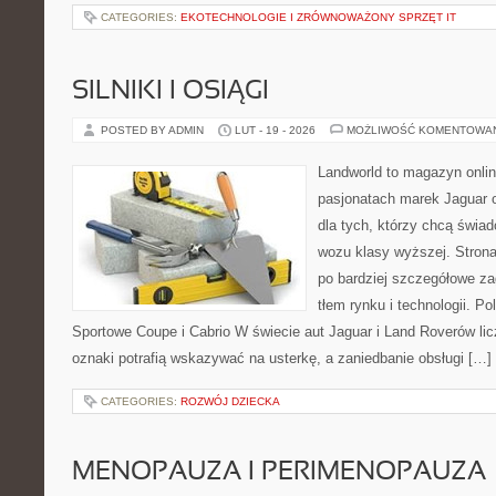
CATEGORIES:
EKOTECHNOLOGIE I ZRÓWNOWAŻONY SPRZĘT IT
SILNIKI I OSIĄGI
POSTED BY ADMIN
LUT - 19 - 2026
MOŻLIWOŚĆ KOMENTOWA
Landworld to magazyn onli
pasjonatach marek Jaguar o
dla tych, którzy chcą świ
wozu klasy wyższej. Strona
po bardziej szczegółowe za
tłem rynku i technologii. 
Sportowe Coupe i Cabrio W świecie aut Jaguar i Land Roverów lic
oznaki potrafią wskazywać na usterkę, a zaniedbanie obsługi […]
CATEGORIES:
ROZWÓJ DZIECKA
MENOPAUZA I PERIMENOPAUZA