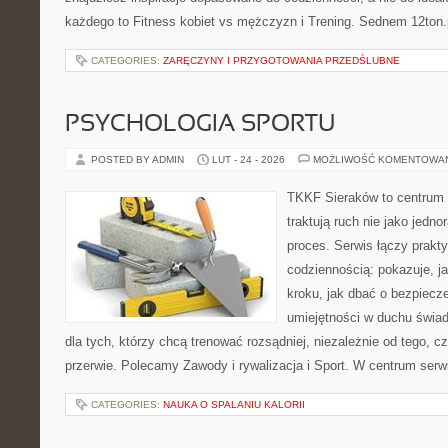
każdego to Fitness kobiet vs mężczyzn i Trening. Sednem 12ton.p
CATEGORIES:
ZARĘCZYNY I PRZYGOTOWANIA PRZEDŚLUBNE
PSYCHOLOGIA SPORTU
POSTED BY ADMIN
LUT - 24 - 2026
MOŻLIWOŚĆ KOMENTOWA
TKKF Sieraków to centrum w
traktują ruch nie jako jedno
proces. Serwis łączy prakt
codziennością: pokazuje, j
kroku, jak dbać o bezpiecze
umiejętności w duchu świad
dla tych, którzy chcą trenować rozsądniej, niezależnie od tego, c
przerwie. Polecamy Zawody i rywalizacja i Sport. W centrum serw
CATEGORIES:
NAUKA O SPALANIU KALORII