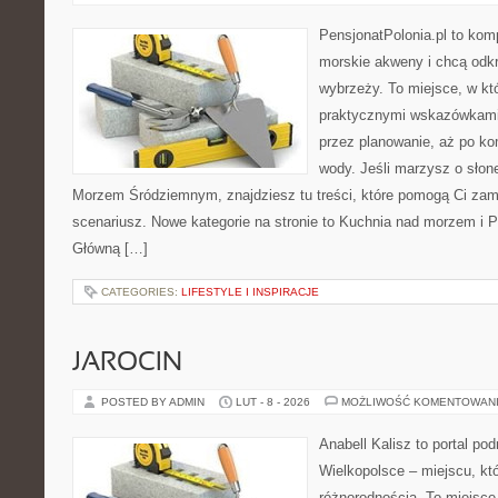
PensjonatPolonia.pl to kom
morskie akweny i chcą odkr
wybrzeży. To miejsce, w któ
praktycznymi wskazówkami 
przez planowanie, aż po ko
wody. Jeśli marzysz o sło
Morzem Śródziemnym, znajdziesz tu treści, które pomogą Ci za
scenariusz. Nowe kategorie na stronie to Kuchnia nad morzem i 
Główną […]
CATEGORIES:
LIFESTYLE I INSPIRACJE
JAROCIN
POSTED BY ADMIN
LUT - 8 - 2026
MOŻLIWOŚĆ KOMENTOWAN
Anabell Kalisz to portal po
Wielkopolsce – miejscu, kt
różnorodnością. To miejsce