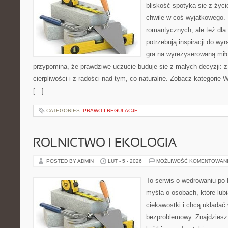
bliskość spotyka się z życ
chwile w coś wyjątkowego. 
romantycznych, ale też dla
potrzebują inspiracji do wy
gra na wyreżyserowaną mił
przypomina, że prawdziwe uczucie buduje się z małych decyzji: z
cierpliwości i z radości nad tym, co naturalne. Zobacz kategorie 
[…]
CATEGORIES:
PRAWO I REGULACJE
ROLNICTWO I EKOLOGIA
POSTED BY ADMIN
LUT - 5 - 2026
MOŻLIWOŚĆ KOMENTOWAN
To serwis o wędrowaniu po 
myślą o osobach, które lub
ciekawostki i chcą układać
bezproblemowy. Znajdziesz t