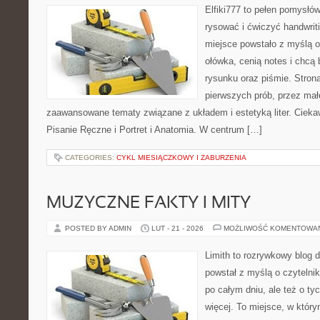
Elfiki777 to pełen pomysłów
rysować i ćwiczyć handwri
miejsce powstało z myślą o
ołówka, cenią notes i chcą
rysunku oraz piśmie. Stron
pierwszych prób, przez małe
zaawansowane tematy związane z układem i estetyką liter. Cieka
Pisanie Ręczne i Portret i Anatomia. W centrum […]
CATEGORIES:
CYKL MIESIĄCZKOWY I ZABURZENIA
MUZYCZNE FAKTY I MITY
POSTED BY ADMIN
LUT - 21 - 2026
MOŻLIWOŚĆ KOMENTOWA
Limith to rozrywkowy blog 
powstał z myślą o czytelni
po całym dniu, ale też o ty
więcej. To miejsce, w który