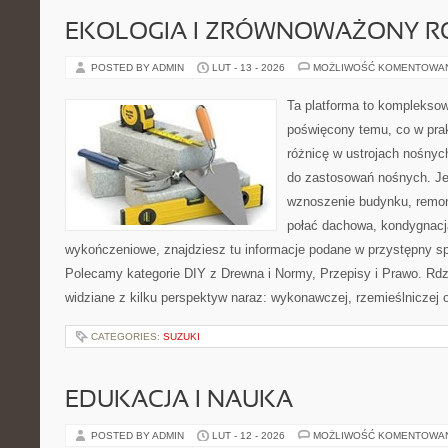
EKOLOGIA I ZRÓWNOWAŻONY R
POSTED BY ADMIN
LUT - 13 - 2026
MOŻLIWOŚĆ KOMENTOWA
Ta platforma to kompleksow
poświęcony temu, co w prak
różnicę w ustrojach nośnyc
do zastosowań nośnych. Jeż
wznoszenie budynku, remon
połać dachowa, kondygnacj
wykończeniowe, znajdziesz tu informacje podane w przystępny sp
Polecamy kategorie DIY z Drewna i Normy, Przepisy i Prawo. Rdz
widziane z kilku perspektyw naraz: wykonawczej, rzemieślniczej 
CATEGORIES:
SUZUKI
EDUKACJA I NAUKA
POSTED BY ADMIN
LUT - 12 - 2026
MOŻLIWOŚĆ KOMENTOWA