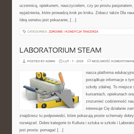
uczennicą, opiekunem, nauczycielem, czy po prostu pasjonatem, 
wyjaśnienia, które prowadzą krok po kroku. Zobacz także Dla naucz
Ideą serwisu jest pokazanie, […]
CATEGORIES:
ZDROWIE I KONDYCJA TANCERZA
LABORATORIUM STEAM
POSTED BY ADMIN
LUT - 7 - 2026
MOŻLIWOŚĆ KOMENTOWAN
nasza platforma edukacyjna 
porządkuje informacje o ty
szkoły zdalnej. To miejsce
kursantach, opiekunach or
zrozumieć codzienność nauki
interesuje Cię działanie za
znajdziesz tu podpowiedzi, które pokazują proste schematy dob
rozwiązań. Dobre kategorie to Kultura i sztuka w szkole i Labor
jest prosta: pomagać […]