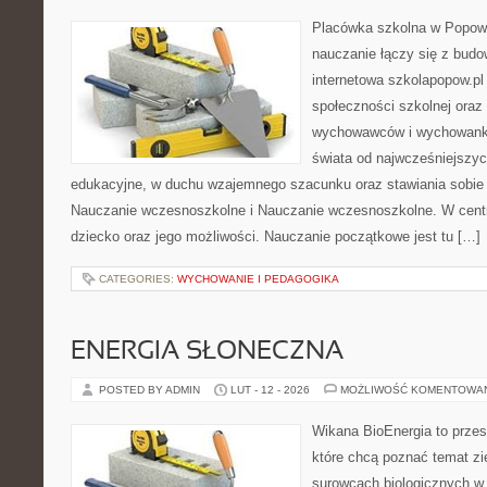
Placówka szkolna w Popowi
nauczanie łączy się z bud
internetowa szkolapopow.pl
społeczności szkolnej oraz 
wychowawców i wychowankó
świata od najwcześniejszyc
edukacyjne, w duchu wzajemnego szacunku oraz stawiania sobie c
Nauczanie wczesnoszkolne i Nauczanie wczesnoszkolne. W centru
dziecko oraz jego możliwości. Nauczanie początkowe jest tu […]
CATEGORIES:
WYCHOWANIE I PEDAGOGIKA
ENERGIA SŁONECZNA
POSTED BY ADMIN
LUT - 12 - 2026
MOŻLIWOŚĆ KOMENTOWA
Wikana BioEnergia to przes
które chcą poznać temat zie
surowcach biologicznych w