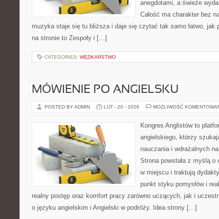
anegdotami, a świeże wydan
Całość ma charakter bez n
muzyka staje się tu bliższa i daje się czytać tak samo łatwo, ja
na stronie to Zespoły i […]
CATEGORIES:
WĘDKARSTWO
MÓWIENIE PO ANGIELSKU
POSTED BY ADMIN
LUT - 20 - 2026
MOŻLIWOŚĆ KOMENTOWA
Kongres Anglistów to platfo
angielskiego, którzy szuka
nauczania i wdrażalnych na
Strona powstała z myślą o 
w miejscu i traktują dydakt
punkt styku pomysłów i real
realny postęp oraz komfort pracy zarówno uczących, jak i uczest
o języku angielskim i Angielski w podróży. Idea strony […]