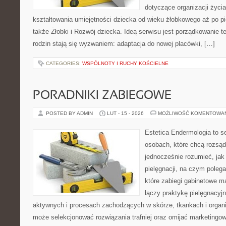
dotyczące organizacji życi
kształtowania umiejętności dziecka od wieku żłobkowego aż po pi
także Żłobki i Rozwój dziecka. Ideą serwisu jest porządkowanie te
rodzin stają się wyzwaniem: adaptacja do nowej placówki, […]
CATEGORIES:
WSPÓLNOTY I RUCHY KOŚCIELNE
PORADNIKI ZABIEGOWE
POSTED BY ADMIN
LUT - 15 - 2026
MOŻLIWOŚĆ KOMENTOWA
Estetica Endermologia to s
osobach, które chcą rozsąd
jednocześnie rozumieć, jak 
pielęgnacji, na czym polega
które zabiegi gabinetowe m
łączy praktykę pielęgnacyj
aktywnych i procesach zachodzących w skórze, tkankach i organi
może selekcjonować rozwiązania trafniej oraz omijać marketingow