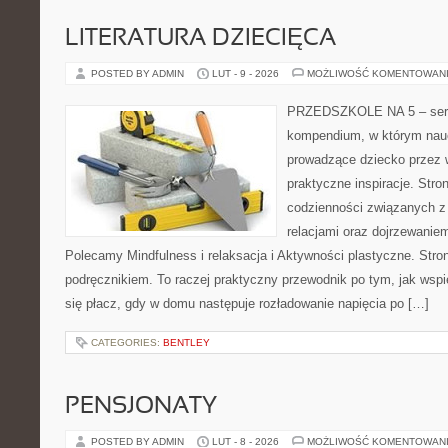
LITERATURA DZIECIĘCA
POSTED BY ADMIN
LUT - 9 - 2026
MOŻLIWOŚĆ KOMENTOWAN
PRZEDSZKOLE NA 5 – serw
kompendium, w którym nauc
prowadzące dziecko przez 
praktyczne inspiracje. Stro
codzienności związanych z
relacjami oraz dojrzewani
Polecamy Mindfulness i relaksacja i Aktywności plastyczne. Stro
podręcznikiem. To raczej praktyczny przewodnik po tym, jak wspi
się płacz, gdy w domu następuje rozładowanie napięcia po […]
CATEGORIES:
BENTLEY
PENSJONATY
POSTED BY ADMIN
LUT - 8 - 2026
MOŻLIWOŚĆ KOMENTOWAN