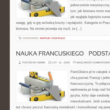
jednocześnie merytoryczny.
tym, jak biomasa może stać
jak wygląda logistyka suro
uwagę, gdy w grę wchodzą koszty i wydajność. Kategorie to Praca
biomasa. Na stronie przewija się myśl, że […]
CATEGORIES:
NAPOJE I KOKTAJLE
NAUKA FRANCUSKIEGO – PODS
POSTED BY ADMIN
LUT - 11 - 2026
MOŻLIWOŚĆ KOMENTOWA
ParisGliwice.pl to zakątek 
chcą poznać Francję i jedn
francuszczyznę. To połącz
wędrowania po kraju nad S
języka, który daje swobod
mieszkańcami. Jeśli szuka
też chcesz poczuć francuską mentalność i komunikować się pewnie