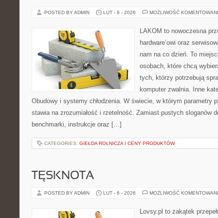
POSTED BY ADMIN
LUT - 6 - 2026
MOŻLIWOŚĆ KOMENTOWAN
LAKOM to nowoczesna prze
hardware’owi oraz serwisowi
nam na co dzień. To miejsc
osobach, które chcą wybier
tych, którzy potrzebują sp
komputer zwalnia. Inne kate
Obudowy i systemy chłodzenia. W świecie, w którym parametry p
stawia na zrozumiałość i rzetelność. Zamiast pustych sloganów d
benchmarki, instrukcje oraz […]
CATEGORIES:
GIEŁDA ROLNICZA I CENY PRODUKTÓW
TĘSKNOTA
POSTED BY ADMIN
LUT - 6 - 2026
MOŻLIWOŚĆ KOMENTOWAN
Lovsy.pl to zakątek przepe