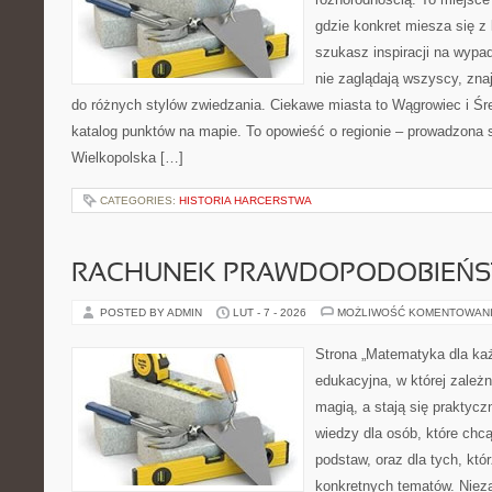
gdzie konkret miesza się z 
szukasz inspiracji na wypa
nie zaglądają wszyscy, zna
do różnych stylów zwiedzania. Ciekawe miasta to Wągrowiec i Śre
katalog punktów na mapie. To opowieść o regionie – prowadzona s
Wielkopolska […]
CATEGORIES:
HISTORIA HARCERSTWA
RACHUNEK PRAWDOPODOBIEŃ
POSTED BY ADMIN
LUT - 7 - 2026
MOŻLIWOŚĆ KOMENTOWAN
Strona „Matematyka dla każ
edukacyjna, w której zależn
magią, a stają się praktycz
wiedzy dla osób, które ch
podstaw, oraz dla tych, któ
konkretnych tematów. Nieza