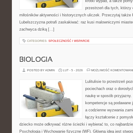
krótki wypad, a także pomy
przestrzeń dla tych, którzy 
miłośników aktywności i historycznych uliczek. Przeczytaj także K
Lubelszczyzna potrafi zaskakiwać: raz kusi malowniczymi miast
zachwyca dziką […]
CATEGORIES:
SPOŁECZNOŚĆ I WSPARCIE
BIOLOGIA
POSTED BY ADMIN
LUT - 5 - 2026
MOŻLIWOŚĆ KOMENTOWAN
Lulitulisie to przestrzeń p
pociechach oraz o dorosłyc
naukę w sposób przyjazny.
kompetencje są podawane j
a codzienne wyzwania zamie
łączy kształcenie z pomysł
dziecko może odkrywać różne ścieżki i wybierać to, co najbardzi
Psychologia i Wychowanie fizyczne (WF). Główną ideą jest stworz