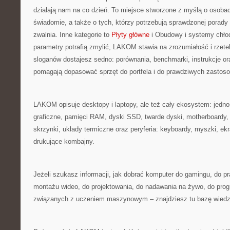
działają nam na co dzień. To miejsce stworzone z myślą o osobac
świadomie, a także o tych, którzy potrzebują sprawdzonej porady
zwalnia. Inne kategorie to
Płyty główne
i Obudowy i systemy chłod
parametry potrafią zmylić, LAKOM stawia na zrozumiałość i rzet
sloganów dostajesz sedno: porównania, benchmarki, instrukcje or
pomagają dopasować sprzęt do portfela i do prawdziwych zastos
LAKOM opisuje desktopy i laptopy, ale też cały ekosystem: jednos
graficzne, pamięci RAM, dyski SSD, twarde dyski, motherboardy, j
skrzynki, układy termiczne oraz peryferia: keyboardy, myszki, ek
drukujące kombajny.
Jeżeli szukasz informacji, jak dobrać komputer do gamingu, do pr
montażu wideo, do projektowania, do nadawania na żywo, do pro
związanych z uczeniem maszynowym – znajdziesz tu bazę wiedzy