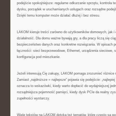
podejście spokojniejsze: regularne odkurzanie sprzętu, kontrola t
dysku, porządek w uruchamianych usługach oraz rozsądne podejśc
Dzięki temu komputer może działać dłużej i bez stresu.
LAKOM kieruje treści zarówno do użytkowników domowych, jak i
działalność. Dla domu ważne bywają gry, a dla pracy liczą się ciąg
bezpieczeństwo danych oraz konkretne rozwiązania. W opisach po
łączności: sieci bezprzewodowe, Ethernet, urządzenia sieciowe, 
konfiguracja pod mieszkanie.
Jeżeli interesują Cię zakupy, LAKOM pomaga zrozumieć różnice 
Zamiast „najdroższe = najlepsze” pojawia się podejście: „najlepie
oznacza to wskazówki, kiedy warto dopłacić do wydajniejszej jed
rozsądniejsza pojemność pamięci, kiedy dysk PCIe da realny zys
zupełności wystarczy.
Wiele tekstów na LAKOM dotyka też tematów, które często są pom