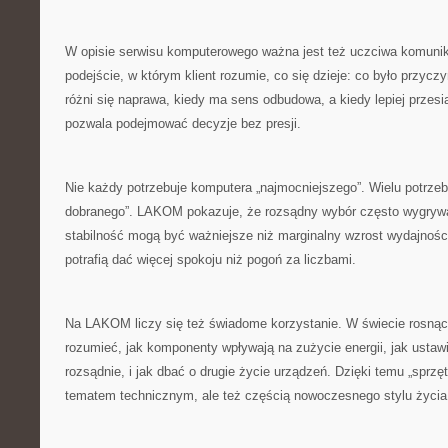
W opisie serwisu komputerowego ważna jest też uczciwa komun
podejście, w którym klient rozumie, co się dzieje: co było przycz
różni się naprawa, kiedy ma sens odbudowa, a kiedy lepiej przes
pozwala podejmować decyzje bez presji.
Nie każdy potrzebuje komputera „najmocniejszego”. Wielu potrzebu
dobranego”. LAKOM pokazuje, że rozsądny wybór często wygrywa
stabilność mogą być ważniejsze niż marginalny wzrost wydajnośc
potrafią dać więcej spokoju niż pogoń za liczbami.
Na LAKOM liczy się też świadome korzystanie. W świecie rosnąc
rozumieć, jak komponenty wpływają na zużycie energii, jak ustawi
rozsądnie, i jak dbać o drugie życie urządzeń. Dzięki temu „sprzęt 
tematem technicznym, ale też częścią nowoczesnego stylu życia