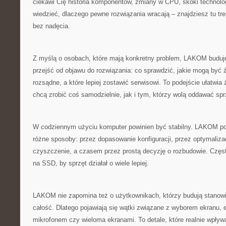
ciekawi Cię historia komponentów, zmiany w CPU, skoki technolo
wiedzieć, dlaczego pewne rozwiązania wracają – znajdziesz tu tre
bez nadęcia.
Z myślą o osobach, które mają konkretny problem, LAKOM buduje 
przejść od objawu do rozwiązania: co sprawdzić, jakie mogą być źr
rozsądne, a które lepiej zostawić serwisowi. To podejście ułatwi
chcą zrobić coś samodzielnie, jak i tym, którzy wolą oddawać spr
W codziennym użyciu komputer powinien być stabilny. LAKOM po
różne sposoby: przez dopasowanie konfiguracji, przez optymaliza
czyszczenie, a czasem przez prostą decyzję o rozbudowie. Częs
na SSD, by sprzęt działał o wiele lepiej.
LAKOM nie zapomina też o użytkownikach, którzy budują stanowis
całość. Dlatego pojawiają się wątki związane z wyborem ekranu,
mikrofonem czy wieloma ekranami. To detale, które realnie wpływ