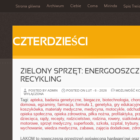
Archiwum
Ciebie
Coma
Mirinda
Strona główna
Spis Treśc
CZTERDZIEŚCI
ZIELONY SPRZĘT: ENERGOOSZC
RECYKLING
POSTED BY ADMIN
POSTED ON LUT - 6 - 2026
MOŻLIWOŚĆ K
WYŁĄCZONA
Tagi:
apteka
,
badania genetyczne
,
biegacze
,
biotechnologia
,
chor
domowa
,
egzaminy
,
farmacja
,
formuła 1
,
genetyka
,
gry edukacyjn
koszykówka
,
materiały medyczne
,
medycyna
,
motocykle
,
odchud
opieka społeczna
,
opieka zdrowotna
,
piłka nożna
,
profilaktyka
,
pr
dziecięca
,
rajdy
,
recepty
,
rodzicielstwo
,
rodzina
,
rowery
,
siatkówk
motorowe
,
sprzęt medyczny
,
superfoods
,
szkoła
,
szpital
,
trybuny
wychowanie
,
wiedza medyczna
,
zabawa
,
zajęcia dodatkowe
,
zdro
LAKOM to nowoczesna przestrzeń poświęcona hardware’owi oraz 