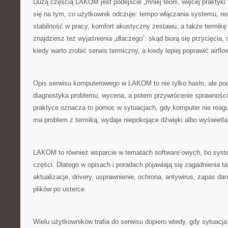
Dużą częścią LAKOM jest podejście „mniej teorii, więcej praktyki”
się na tym, co użytkownik odczuje: tempo włączania systemu, re
stabilność w pracy, komfort akustyczny zestawu, a także termi
znajdziesz też wyjaśnienia „dlaczego”: skąd biorą się przycięcia,
kiedy warto zrobić serwis termiczny, a kiedy lepiej poprawić airflo
Opis serwisu komputerowego w LAKOM to nie tylko hasło, ale pode
diagnostyka problemu, wycena, a potem przywrócenie sprawnośc
praktyce oznacza to pomoc w sytuacjach, gdy komputer nie reaguj
ma problem z termiką, wydaje niepokojące dźwięki albo wyświetla
LAKOM to również wsparcie w tematach software’owych, bo syst
części. Dlatego w opisach i poradach pojawiają się zagadnienia t
aktualizacje, drivery, usprawnienie, ochrona, antywirus, zapas da
plików po usterce.
Wielu użytkowników trafia do serwisu dopiero wtedy, gdy sytuacj