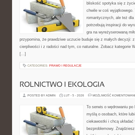
bliskość spotyka się z życ
chwile w coś wyjątkowego. 
romantycznych, ale też dla
potrzebują inspiracji do wy
gra na wyreżyserowaną mił
przypomina, że prawdziwe uczucie buduje się z małych decyzji: z
cierpliwości i z radości nad tym, co naturalne. Zobacz kategorie 
[…]
CATEGORIES:
PRAWO I REGULACJE
ROLNICTWO I EKOLOGIA
POSTED BY ADMIN
LUT - 5 - 2026
MOŻLIWOŚĆ KOMENTOWAN
To serwis o wędrowaniu po 
myślą o osobach, które lub
ciekawostki i chcą układać
bezproblemowy. Znajdziesz t