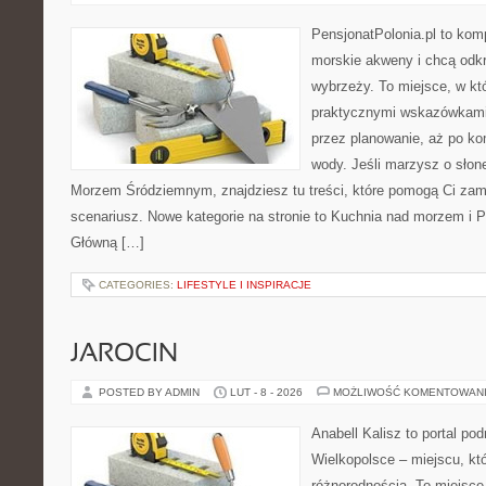
PensjonatPolonia.pl to kom
morskie akweny i chcą odkr
wybrzeży. To miejsce, w któ
praktycznymi wskazówkami 
przez planowanie, aż po ko
wody. Jeśli marzysz o sło
Morzem Śródziemnym, znajdziesz tu treści, które pomogą Ci za
scenariusz. Nowe kategorie na stronie to Kuchnia nad morzem i 
Główną […]
CATEGORIES:
LIFESTYLE I INSPIRACJE
JAROCIN
POSTED BY ADMIN
LUT - 8 - 2026
MOŻLIWOŚĆ KOMENTOWAN
Anabell Kalisz to portal po
Wielkopolsce – miejscu, kt
różnorodnością. To miejsce