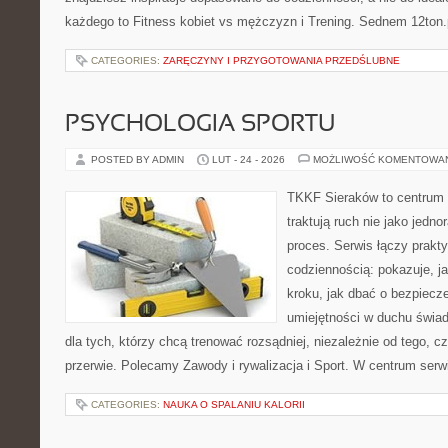
każdego to Fitness kobiet vs mężczyzn i Trening. Sednem 12ton.p
CATEGORIES:
ZARĘCZYNY I PRZYGOTOWANIA PRZEDŚLUBNE
PSYCHOLOGIA SPORTU
POSTED BY ADMIN
LUT - 24 - 2026
MOŻLIWOŚĆ KOMENTOWA
TKKF Sieraków to centrum w
traktują ruch nie jako jedno
proces. Serwis łączy prakt
codziennością: pokazuje, j
kroku, jak dbać o bezpiecze
umiejętności w duchu świad
dla tych, którzy chcą trenować rozsądniej, niezależnie od tego, c
przerwie. Polecamy Zawody i rywalizacja i Sport. W centrum serw
CATEGORIES:
NAUKA O SPALANIU KALORII