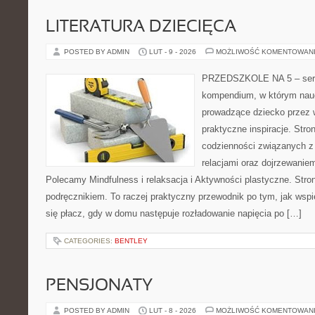
LITERATURA DZIECIĘCA
POSTED BY ADMIN
LUT - 9 - 2026
MOŻLIWOŚĆ KOMENTOWAN
PRZEDSZKOLE NA 5 – serw
kompendium, w którym nauc
prowadzące dziecko przez 
praktyczne inspiracje. Stro
codzienności związanych z
relacjami oraz dojrzewani
Polecamy Mindfulness i relaksacja i Aktywności plastyczne. Stro
podręcznikiem. To raczej praktyczny przewodnik po tym, jak wspi
się płacz, gdy w domu następuje rozładowanie napięcia po […]
CATEGORIES:
BENTLEY
PENSJONATY
POSTED BY ADMIN
LUT - 8 - 2026
MOŻLIWOŚĆ KOMENTOWAN