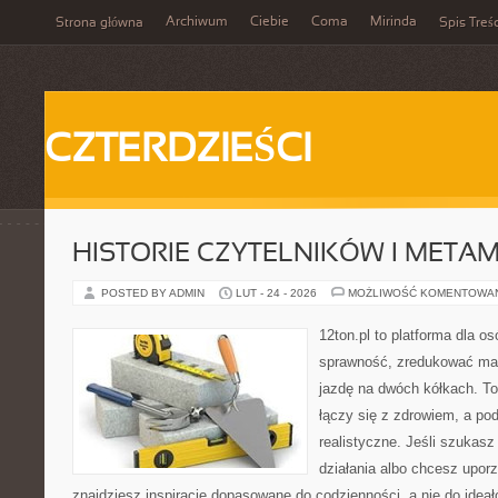
Archiwum
Ciebie
Coma
Mirinda
Strona główna
Spis Treśc
CZTERDZIEŚCI
HISTORIE CZYTELNIKÓW I META
POSTED BY ADMIN
LUT - 24 - 2026
MOŻLIWOŚĆ KOMENTOWA
12ton.pl to platforma dla o
sprawność, zredukować mas
jazdę na dwóch kółkach. To
łączy się z zdrowiem, a pod
realistyczne. Jeśli szukas
działania albo chcesz upor
znajdziesz inspiracje dopasowane do codzienności, a nie do ideał