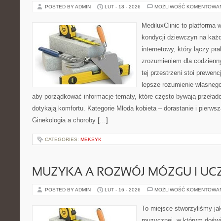
POSTED BY ADMIN
LUT - 18 - 2026
MOŻLIWOŚĆ KOMENTOWA
MediluxClinic to platforma 
kondycji dziewczyn na każd
internetowy, który łączy pr
zrozumieniem dla codzienn
tej przestrzeni stoi prewen
lepsze rozumienie własnego
aby porządkować informacje tematy, które często bywają przeła
dotykają komfortu. Kategorie Młoda kobieta – dorastanie i pierwsz
Ginekologia a choroby […]
CATEGORIES:
MEKSYK
MUZYKA A ROZWÓJ MÓZGU I UCZ
POSTED BY ADMIN
LUT - 16 - 2026
MOŻLIWOŚĆ KOMENTOWA
To miejsce stworzyliśmy ja
muzycznej, w którym doświ