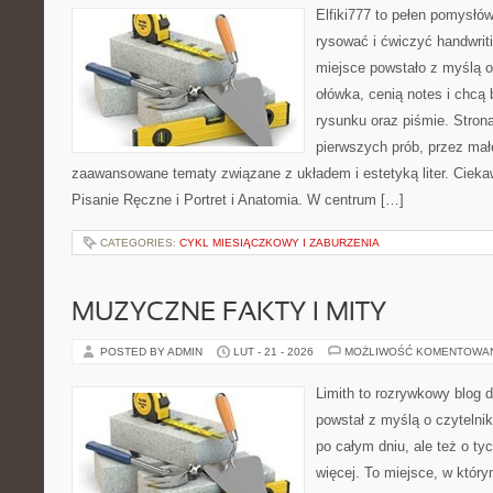
Elfiki777 to pełen pomysłów
rysować i ćwiczyć handwri
miejsce powstało z myślą o
ołówka, cenią notes i chcą
rysunku oraz piśmie. Stron
pierwszych prób, przez małe
zaawansowane tematy związane z układem i estetyką liter. Cieka
Pisanie Ręczne i Portret i Anatomia. W centrum […]
CATEGORIES:
CYKL MIESIĄCZKOWY I ZABURZENIA
MUZYCZNE FAKTY I MITY
POSTED BY ADMIN
LUT - 21 - 2026
MOŻLIWOŚĆ KOMENTOWA
Limith to rozrywkowy blog 
powstał z myślą o czytelni
po całym dniu, ale też o ty
więcej. To miejsce, w który