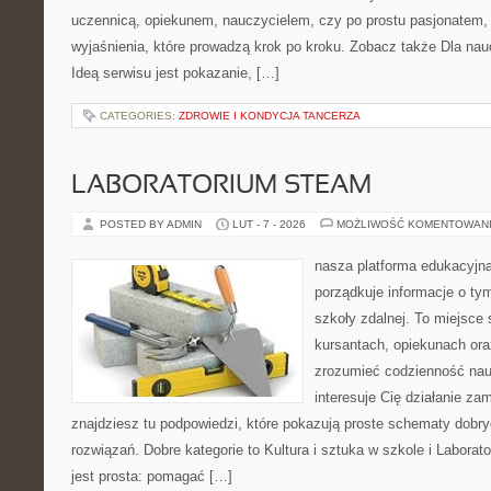
uczennicą, opiekunem, nauczycielem, czy po prostu pasjonatem, 
wyjaśnienia, które prowadzą krok po kroku. Zobacz także Dla naucz
Ideą serwisu jest pokazanie, […]
CATEGORIES:
ZDROWIE I KONDYCJA TANCERZA
LABORATORIUM STEAM
POSTED BY ADMIN
LUT - 7 - 2026
MOŻLIWOŚĆ KOMENTOWAN
nasza platforma edukacyjna 
porządkuje informacje o ty
szkoły zdalnej. To miejsce
kursantach, opiekunach or
zrozumieć codzienność nauki
interesuje Cię działanie za
znajdziesz tu podpowiedzi, które pokazują proste schematy dob
rozwiązań. Dobre kategorie to Kultura i sztuka w szkole i Labor
jest prosta: pomagać […]