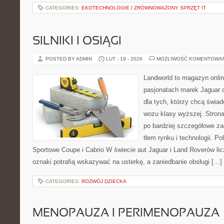
CATEGORIES:
EKOTECHNOLOGIE I ZRÓWNOWAŻONY SPRZĘT IT
SILNIKI I OSIĄGI
POSTED BY ADMIN
LUT - 19 - 2026
MOŻLIWOŚĆ KOMENTOWA
Landworld to magazyn onli
pasjonatach marek Jaguar o
dla tych, którzy chcą świ
wozu klasy wyższej. Strona
po bardziej szczegółowe za
tłem rynku i technologii. 
Sportowe Coupe i Cabrio W świecie aut Jaguar i Land Roverów lic
oznaki potrafią wskazywać na usterkę, a zaniedbanie obsługi […]
CATEGORIES:
ROZWÓJ DZIECKA
MENOPAUZA I PERIMENOPAUZA