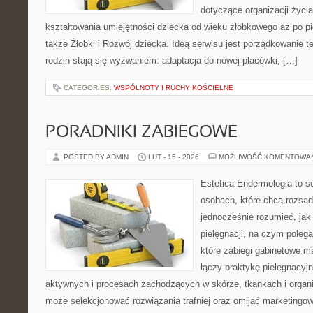
dotyczące organizacji życi
kształtowania umiejętności dziecka od wieku żłobkowego aż po pi
także Żłobki i Rozwój dziecka. Ideą serwisu jest porządkowanie te
rodzin stają się wyzwaniem: adaptacja do nowej placówki, […]
CATEGORIES:
WSPÓLNOTY I RUCHY KOŚCIELNE
PORADNIKI ZABIEGOWE
POSTED BY ADMIN
LUT - 15 - 2026
MOŻLIWOŚĆ KOMENTOWA
Estetica Endermologia to s
osobach, które chcą rozsąd
jednocześnie rozumieć, jak 
pielęgnacji, na czym polega
które zabiegi gabinetowe m
łączy praktykę pielęgnacyj
aktywnych i procesach zachodzących w skórze, tkankach i organi
może selekcjonować rozwiązania trafniej oraz omijać marketingow