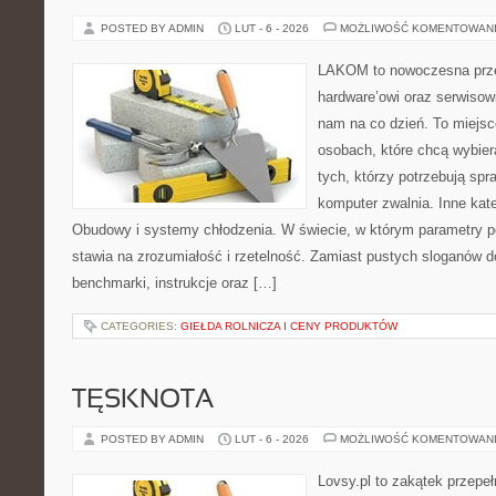
POSTED BY ADMIN
LUT - 6 - 2026
MOŻLIWOŚĆ KOMENTOWAN
LAKOM to nowoczesna prze
hardware’owi oraz serwisowi
nam na co dzień. To miejsc
osobach, które chcą wybier
tych, którzy potrzebują sp
komputer zwalnia. Inne kate
Obudowy i systemy chłodzenia. W świecie, w którym parametry p
stawia na zrozumiałość i rzetelność. Zamiast pustych sloganów d
benchmarki, instrukcje oraz […]
CATEGORIES:
GIEŁDA ROLNICZA I CENY PRODUKTÓW
TĘSKNOTA
POSTED BY ADMIN
LUT - 6 - 2026
MOŻLIWOŚĆ KOMENTOWAN
Lovsy.pl to zakątek przepe