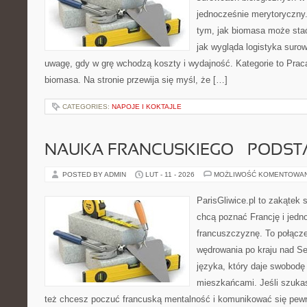
jednocześnie merytoryczny.
tym, jak biomasa może stać
jak wygląda logistyka suro
uwagę, gdy w grę wchodzą koszty i wydajność. Kategorie to Praca
biomasa. Na stronie przewija się myśl, że […]
CATEGORIES:
NAPOJE I KOKTAJLE
NAUKA FRANCUSKIEGO – PODS
POSTED BY ADMIN
LUT - 11 - 2026
MOŻLIWOŚĆ KOMENTOWA
ParisGliwice.pl to zakątek 
chcą poznać Francję i jedn
francuszczyznę. To połącz
wędrowania po kraju nad S
języka, który daje swobod
mieszkańcami. Jeśli szuka
też chcesz poczuć francuską mentalność i komunikować się pewnie