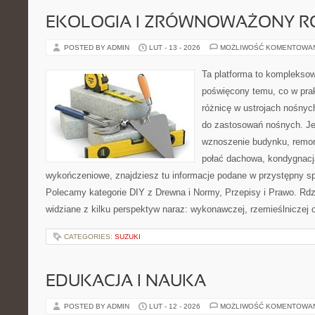
EKOLOGIA I ZRÓWNOWAŻONY R
POSTED BY ADMIN
LUT - 13 - 2026
MOŻLIWOŚĆ KOMENTOWA
Ta platforma to kompleksow
poświęcony temu, co w prak
różnicę w ustrojach nośnyc
do zastosowań nośnych. Jeż
wznoszenie budynku, remon
połać dachowa, kondygnacj
wykończeniowe, znajdziesz tu informacje podane w przystępny sp
Polecamy kategorie DIY z Drewna i Normy, Przepisy i Prawo. Rdz
widziane z kilku perspektyw naraz: wykonawczej, rzemieślniczej 
CATEGORIES:
SUZUKI
EDUKACJA I NAUKA
POSTED BY ADMIN
LUT - 12 - 2026
MOŻLIWOŚĆ KOMENTOWA