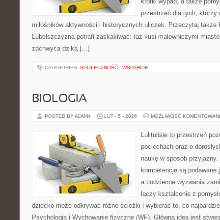
krótki wypad, a także pomy
przestrzeń dla tych, którzy 
miłośników aktywności i historycznych uliczek. Przeczytaj także K
Lubelszczyzna potrafi zaskakiwać: raz kusi malowniczymi miast
zachwyca dziką […]
CATEGORIES:
SPOŁECZNOŚĆ I WSPARCIE
BIOLOGIA
POSTED BY ADMIN
LUT - 5 - 2026
MOŻLIWOŚĆ KOMENTOWAN
Lulitulisie to przestrzeń p
pociechach oraz o dorosłyc
naukę w sposób przyjazny.
kompetencje są podawane j
a codzienne wyzwania zamie
łączy kształcenie z pomysł
dziecko może odkrywać różne ścieżki i wybierać to, co najbardzi
Psychologia i Wychowanie fizyczne (WF). Główną ideą jest stworz