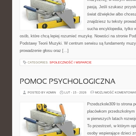
pasją. Jeśli szukasz przy
świat dźwięków albo chces
znajdziesz tu teksty prowad
sucha encyklopedia, tylko 
osób, które chcą lepiej rozumieć muzykę. Nowości na stronie Pod
Podstawy Teorii Muzyki. W centrum serwisu są fundamenty muzyc
prowadzenie głosu oraz […]
CATEGORIES:
SPOŁECZNOŚĆ I WSPARCIE
POMOC PSYCHOLOGICZNA
POSTED BY ADMIN
LUT - 15 - 2026
MOŻLIWOŚĆ KOMENTOWA
Przedszkole309 to strona p
placówkom przedszkolnym o
w pierwszych latach rozwo
To przestrzeń, w którym op
osoby wspierające dzieci z