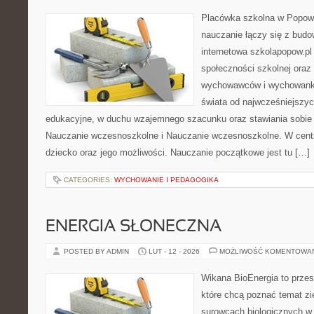
Placówka szkolna w Popowi
nauczanie łączy się z bud
internetowa szkolapopow.pl
społeczności szkolnej oraz 
wychowawców i wychowankó
świata od najwcześniejszyc
edukacyjne, w duchu wzajemnego szacunku oraz stawiania sobie c
Nauczanie wczesnoszkolne i Nauczanie wczesnoszkolne. W centru
dziecko oraz jego możliwości. Nauczanie początkowe jest tu […]
CATEGORIES:
WYCHOWANIE I PEDAGOGIKA
ENERGIA SŁONECZNA
POSTED BY ADMIN
LUT - 12 - 2026
MOŻLIWOŚĆ KOMENTOWA
Wikana BioEnergia to przes
które chcą poznać temat zie
surowcach biologicznych w