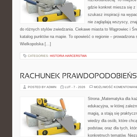
gdzie konkret miesza się z 
szukasz inspiracji na wypa
nie zaglądają wszyscy, zna
do różnych stylów zwiedzania. Ciekawe miasta to Wągrowiec i Śre
katalog punktów na mapie. To opowieść o regionie – prowadzona s
Wielkopolska […]
CATEGORIES:
HISTORIA HARCERSTWA
RACHUNEK PRAWDOPODOBIEŃ
POSTED BY ADMIN
LUT - 7 - 2026
MOŻLIWOŚĆ KOMENTOWAN
Strona „Matematyka dla każ
edukacyjna, w której zależn
magią, a stają się praktycz
wiedzy dla osób, które ch
podstaw, oraz dla tych, któ
konkretnych tematów. Nieza