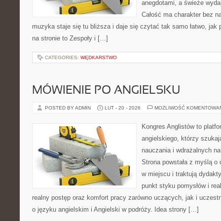
anegdotami, a świeże wydan
Całość ma charakter bez n
muzyka staje się tu bliższa i daje się czytać tak samo łatwo, ja
na stronie to Zespoły i […]
CATEGORIES:
WĘDKARSTWO
MÓWIENIE PO ANGIELSKU
POSTED BY ADMIN
LUT - 20 - 2026
MOŻLIWOŚĆ KOMENTOWA
Kongres Anglistów to platfo
angielskiego, którzy szuka
nauczania i wdrażalnych na
Strona powstała z myślą o 
w miejscu i traktują dydakt
punkt styku pomysłów i real
realny postęp oraz komfort pracy zarówno uczących, jak i uczest
o języku angielskim i Angielski w podróży. Idea strony […]