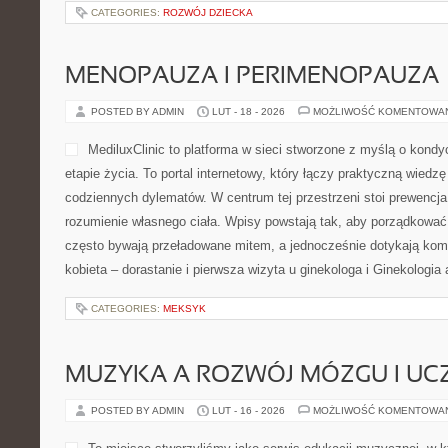
CATEGORIES:
ROZWÓJ DZIECKA
MENOPAUZA I PERIMENOPAUZA
POSTED BY ADMIN
LUT - 18 - 2026
MOŻLIWOŚĆ KOMENTOWA
MediluxClinic to platforma w sieci stworzone z myślą o kond
etapie życia. To portal internetowy, który łączy praktyczną wiedz
codziennych dylematów. W centrum tej przestrzeni stoi prewencj
rozumienie własnego ciała. Wpisy powstają tak, aby porządkować 
często bywają przeładowane mitem, a jednocześnie dotykają komf
kobieta – dorastanie i pierwsza wizyta u ginekologa i Ginekologia
CATEGORIES:
MEKSYK
MUZYKA A ROZWÓJ MÓZGU I UCZ
POSTED BY ADMIN
LUT - 16 - 2026
MOŻLIWOŚĆ KOMENTOWA