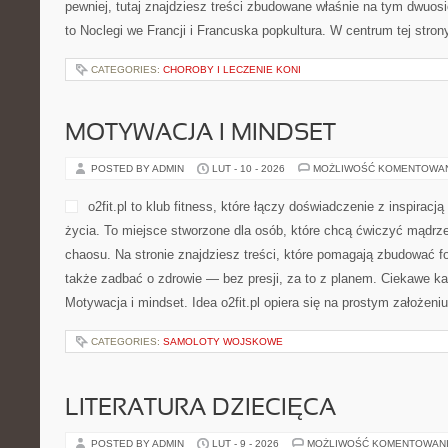
pewniej, tutaj znajdziesz treści zbudowane właśnie na tym dwuos
to Noclegi we Francji i Francuska popkultura. W centrum tej stron
CATEGORIES:
CHOROBY I LECZENIE KONI
MOTYWACJA I MINDSET
POSTED BY ADMIN
LUT - 10 - 2026
MOŻLIWOŚĆ KOMENTOWA
o2fit.pl to klub fitness, które łączy doświadczenie z inspiracją
życia. To miejsce stworzone dla osób, które chcą ćwiczyć mądrzej
chaosu. Na stronie znajdziesz treści, które pomagają zbudować f
także zadbać o zdrowie — bez presji, za to z planem. Ciekawe kat
Motywacja i mindset. Idea o2fit.pl opiera się na prostym założen
CATEGORIES:
SAMOLOTY WOJSKOWE
LITERATURA DZIECIĘCA
POSTED BY ADMIN
LUT - 9 - 2026
MOŻLIWOŚĆ KOMENTOWAN