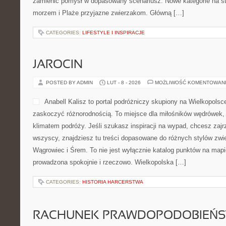
zamienić pomysł w dopasowany scenariusz. Nowe kategorie na st
morzem i Plaże przyjazne zwierzakom. Główną […]
CATEGORIES:
LIFESTYLE I INSPIRACJE
JAROCIN
POSTED BY ADMIN
LUT - 8 - 2026
MOŻLIWOŚĆ KOMENTOWAN
Anabell Kalisz to portal podróżniczy skupiony na Wielkopolsce
zaskoczyć różnorodnością. To miejsce dla miłośników wędrówek, 
klimatem podróży. Jeśli szukasz inspiracji na wypad, chcesz zajr
wszyscy, znajdziesz tu treści dopasowane do różnych stylów zwi
Wągrowiec i Śrem. To nie jest wyłącznie katalog punktów na mapi
prowadzona spokojnie i rzeczowo. Wielkopolska […]
CATEGORIES:
HISTORIA HARCERSTWA
RACHUNEK PRAWDOPODOBIEŃ