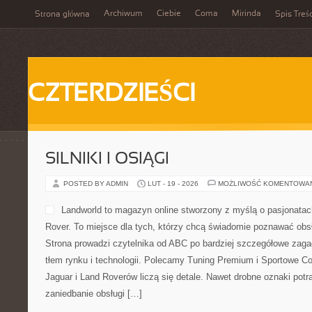
Archiwum
Ciebie
Coma
Mirinda
Strona główna
Spis Treśc
CZTERDZIEŚCI
SILNIKI I OSIĄGI
POSTED BY ADMIN
LUT - 19 - 2026
MOŻLIWOŚĆ KOMENTOWA
Landworld to magazyn online stworzony z myślą o pasjonata
Rover. To miejsce dla tych, którzy chcą świadomie poznawać obs
Strona prowadzi czytelnika od ABC po bardziej szczegółowe zagad
tłem rynku i technologii. Polecamy Tuning Premium i Sportowe Co
Jaguar i Land Roverów liczą się detale. Nawet drobne oznaki potr
zaniedbanie obsługi […]