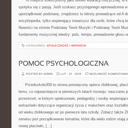
To miejsce stworzyliśmy jako serwis edukacji muzycznej, w 
spotyka się z pasją. Jeśli szukasz przystępnego wprowadzenia w
uporządkować podstawy, znajdziesz tu teksty prowadzące od A do
encyklopedia, tylko wspierający towarzysz dla osób, które chcą l
Nowości na stronie Podstawy Teorii Muzyki i Podstawy Teorii Mu
fundamenty muzycznej wiedzy: puls, tempo, prowadzenie głosu o
CATEGORIES:
SPOŁECZNOŚĆ I WSPARCIE
POMOC PSYCHOLOGICZNA
POSTED BY ADMIN
LUT - 15 - 2026
MOŻLIWOŚĆ KOMENTOWA
Przedszkole309 to strona poświęcony opiece żłobkowej, pla
temu, co najważniejsze w pierwszych latach rozwoju: nauczaniu
przestrzeń, w którym opiekunowie, pedagodzy i osoby wspierające
wskazówki dotyczące organizacji życia z maluchem oraz kształto
od wieku żłobkowego aż po pierwsze lata szkoły. Zobacz także Żł
serwisu jest porządkowanie tematów, które dla wielu rodzin stają
nowej placówki, […]