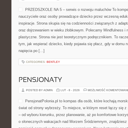
PRZEDSZKOLE NA 5 – serwis o rozwoju maluchów To kompe
nauczyciele oraz osoby prowadzące dziecko przez wczesną eduk
inspiracje. Strona skupia się na codzienności związanych z adapt
oraz dojrzewaniem w wieku żłobkowym. Polecamy Mindfulness i r
plastyczne. Strona nie jest teoretycznym podręcznikiem. To racz
tym, jak wspierać dziecko, kiedy pojawia się płacz, gdy w domu 
napięcia po […]
CATEGORIES:
BENTLEY
PENSJONATY
POSTED BY ADMIN
LUT - 8 - 2026
MOŻLIWOŚĆ KOMENTOWAN
PensjonatPolonia.pl to kompas dla osób, które kochają mors
świat od strony wybrzeży. To miejsce, w którym reset łączy się
– od wyboru kierunku, przez planowanie, aż po komfortowe korzys
o słonecznych wakacjach nad Morzem Śródziemnym, znajdziesz tu