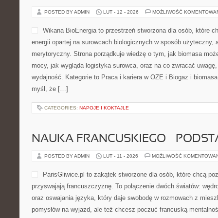
POSTED BY ADMIN
LUT - 12 - 2026
MOŻLIWOŚĆ KOMENTOWA
Wikana BioEnergia to przestrzeń stworzona dla osób, które c
energii opartej na surowcach biologicznych w sposób użyteczny, 
merytoryczny. Strona porządkuje wiedzę o tym, jak biomasa może 
mocy, jak wygląda logistyka surowca, oraz na co zwracać uwagę,
wydajność. Kategorie to Praca i kariera w OZE i Biogaz i biomasa.
myśl, że […]
CATEGORIES:
NAPOJE I KOKTAJLE
NAUKA FRANCUSKIEGO – PODS
POSTED BY ADMIN
LUT - 11 - 2026
MOŻLIWOŚĆ KOMENTOWA
ParisGliwice.pl to zakątek stworzone dla osób, które chcą po
przyswajają francuszczyznę. To połączenie dwóch światów: wędr
oraz oswajania języka, który daje swobodę w rozmowach z miesz
pomysłów na wyjazd, ale też chcesz poczuć francuską mentalnoś