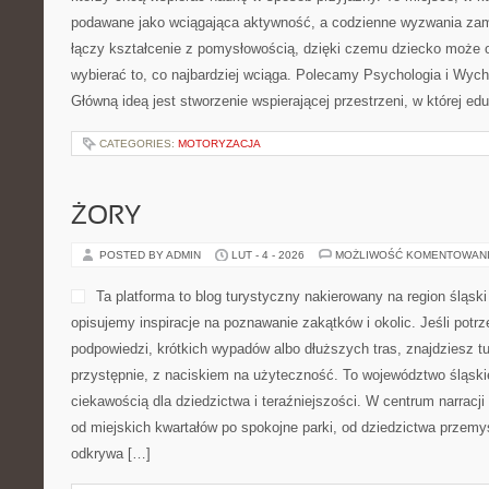
podawane jako wciągająca aktywność, a codzienne wyzwania zami
łączy kształcenie z pomysłowością, dzięki czemu dziecko może o
wybierać to, co najbardziej wciąga. Polecamy Psychologia i Wyc
Główną ideą jest stworzenie wspierającej przestrzeni, w której e
CATEGORIES:
MOTORYZACJA
ŻORY
POSTED BY ADMIN
LUT - 4 - 2026
MOŻLIWOŚĆ KOMENTOWAN
Ta platforma to blog turystyczny nakierowany na region śląsk
opisujemy inspiracje na poznawanie zakątków i okolic. Jeśli potr
podpowiedzi, krótkich wypadów albo dłuższych tras, znajdziesz t
przystępnie, z naciskiem na użyteczność. To województwo śląski
ciekawością dla dziedzictwa i teraźniejszości. W centrum narracji
od miejskich kwartałów po spokojne parki, od dziedzictwa przemy
odkrywa […]