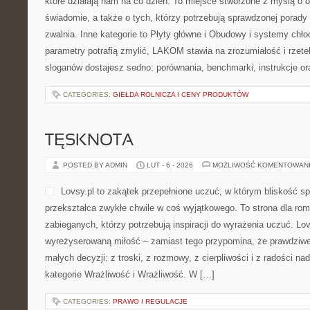
które działają nam na co dzień. To miejsce stworzone z myślą o 
świadomie, a także o tych, którzy potrzebują sprawdzonej porady
zwalnia. Inne kategorie to Płyty główne i Obudowy i systemy chł
parametry potrafią zmylić, LAKOM stawia na zrozumiałość i rzet
sloganów dostajesz sedno: porównania, benchmarki, instrukcje or
CATEGORIES:
GIEŁDA ROLNICZA I CENY PRODUKTÓW
TĘSKNOTA
POSTED BY ADMIN
LUT - 6 - 2026
MOŻLIWOŚĆ KOMENTOWAN
Lovsy.pl to zakątek przepełnione uczuć, w którym bliskość sp
przekształca zwykłe chwile w coś wyjątkowego. To strona dla rom
zabieganych, którzy potrzebują inspiracji do wyrażenia uczuć. Lov
wyreżyserowaną miłość – zamiast tego przypomina, że prawdziwe
małych decyzji: z troski, z rozmowy, z cierpliwości i z radości na
kategorie Wrażliwość i Wrażliwość. W […]
CATEGORIES:
PRAWO I REGULACJE