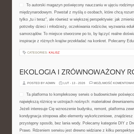
To autorski magazyn poświęcony nauczaniu w ujęciu rodzimy
międzynarodowym. Powstał z myślą o osobach, które chcą rozumie
tylko „tu i teraz”, ale również w większej perspektywie: jak zmien
potrzeby dzieci i młodzieży, oczekiwania rodziców, wyzwania eduk
samorządów. To miejsce stworzone po to, by łączyć realne doświad
inspiracje z różnych krajów przekładać na konkret. Polecamy Ed
CATEGORIES:
KALISZ
EKOLOGIA I ZRÓWNOWAŻONY R
POSTED BY ADMIN
LUT - 13 - 2026
MOŻLIWOŚĆ KOMENTOWA
Ta platforma to kompleksowy serwis o budownictwie poświęco
największą różnicę w ustrojach nośnych: materiałowi drewniane
Jeżeli interesuje Cię wznoszenie budynku, remont, platforma zew
kondygnacja stropowa albo elementy wykończeniowe, znajdziesz 
przystępny sposób, bez lania wody. Polecamy kategorie DIY z Dr
Prawo. Rdzeniem serwisu jest drewno widziane z kilku perspekty