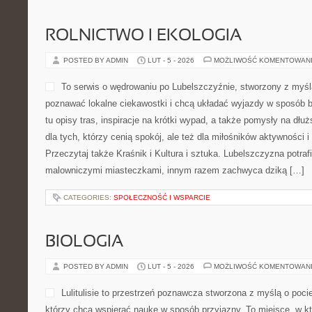
ROLNICTWO I EKOLOGIA
POSTED BY ADMIN
LUT - 5 - 2026
MOŻLIWOŚĆ KOMENTOWAN
To serwis o wędrowaniu po Lubelszczyźnie, stworzony z myślą
poznawać lokalne ciekawostki i chcą układać wyjazdy w sposób 
tu opisy tras, inspiracje na krótki wypad, a także pomysły na dłu
dla tych, którzy cenią spokój, ale też dla miłośników aktywności i
Przeczytaj także Kraśnik i Kultura i sztuka. Lubelszczyzna potraf
malowniczymi miasteczkami, innym razem zachwyca dziką […]
CATEGORIES:
SPOŁECZNOŚĆ I WSPARCIE
BIOLOGIA
POSTED BY ADMIN
LUT - 5 - 2026
MOŻLIWOŚĆ KOMENTOWAN
Lulitulisie to przestrzeń poznawcza stworzona z myślą o poci
którzy chcą wspierać naukę w sposób przyjazny. To miejsce, w 