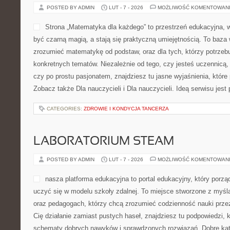
POSTED BY ADMIN
LUT - 7 - 2026
MOŻLIWOŚĆ KOMENTOWAN
Strona „Matematyka dla każdego” to przestrzeń edukacyjna, w 
być czarną magią, a stają się praktyczną umiejętnością. To baza 
zrozumieć matematykę od podstaw, oraz dla tych, którzy potrzebu
konkretnych tematów. Niezależnie od tego, czy jesteś uczennicą
czy po prostu pasjonatem, znajdziesz tu jasne wyjaśnienia, które
Zobacz także Dla nauczycieli i Dla nauczycieli. Ideą serwisu jest
CATEGORIES:
ZDROWIE I KONDYCJA TANCERZA
LABORATORIUM STEAM
POSTED BY ADMIN
LUT - 7 - 2026
MOŻLIWOŚĆ KOMENTOWAN
nasza platforma edukacyjna to portal edukacyjny, który porząd
uczyć się w modelu szkoły zdalnej. To miejsce stworzone z myśl
oraz pedagogach, którzy chcą zrozumieć codzienność nauki przez i
Cię działanie zamiast pustych haseł, znajdziesz tu podpowiedzi, 
schematy dobrych nawyków i sprawdzonych rozwiązań. Dobre kateg