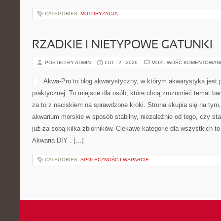
CATEGORIES:
MOTORYZACJA
RZADKIE I NIETYPOWE GATUNKI
POSTED BY ADMIN
LUT - 2 - 2026
MOŻLIWOŚĆ KOMENTOWAN
Akwa-Pro to blog akwarystyczny, w którym akwarystyka jest 
praktycznej. To miejsce dla osób, które chcą zrozumieć temat b
za to z naciskiem na sprawdzone kroki. Strona skupia się na tym
akwarium morskie w sposób stabilny, niezależnie od tego, czy st
już za sobą kilka zbiorników. Ciekawe kategorie dla wszystkich t
Akwaria DIY . […]
CATEGORIES:
SPOŁECZNOŚĆ I WSPARCIE