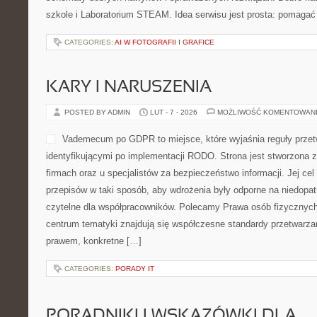
szkole i Laboratorium STEAM. Idea serwisu jest prosta: pomagać
CATEGORIES:
AI W FOTOGRAFII I GRAFICE
KARY I NARUSZENIA
POSTED BY ADMIN
LUT - 7 - 2026
MOŻLIWOŚĆ KOMENTOWAN
Vademecum po GDPR to miejsce, które wyjaśnia reguły przet
identyfikującymi po implementacji RODO. Strona jest stworzona 
firmach oraz u specjalistów za bezpieczeństwo informacji. Jej cel
przepisów w taki sposób, aby wdrożenia były odporne na niedopat
czytelne dla współpracowników. Polecamy Prawa osób fizycznych 
centrum tematyki znajdują się współczesne standardy przetwarz
prawem, konkretne […]
CATEGORIES:
PORADY IT
PORADNIKI I WSKAZÓWKI DLA