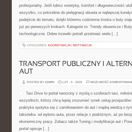
profesjonalny. Jeśli lubisz estetykę, komfort i długowieczność ulu
wszystko, co potrzebne do pielęgnacji obuwia w najlepszej kondy
podejście do tematu, dzięki któremu codzienna troska o buty staje
już po pierwszych krokach. Kategorie to: Trendy obuwnicze i Buty
technologiczne. Dobre trzewiki potrafi przetrwać wiele […]
CATEGORIES:
KOORDYNACJA I MOTYWACJA
TRANSPORT PUBLICZNY I ALTER
AUT
POSTED BY ADMIN
LUT - 3 - 2026
MOŻLIWOŚĆ KOMENTOWAN
Taxi Drive to portal tworzony z myślą o szoferach taxi, miłoś
wszystkich, którzy chcą lepiej zrozumieć rynek usług przejazdów
praktyka spotyka się z zamiłowaniem do aut i mądrą wiedzą o ty
taksówka: od wyboru auta, przez relacje z podróżnym, aż po bez
ekonomiczny pracy. Zobacz także Tuning i modyfikacje aut i Pora
portal opisuje […]