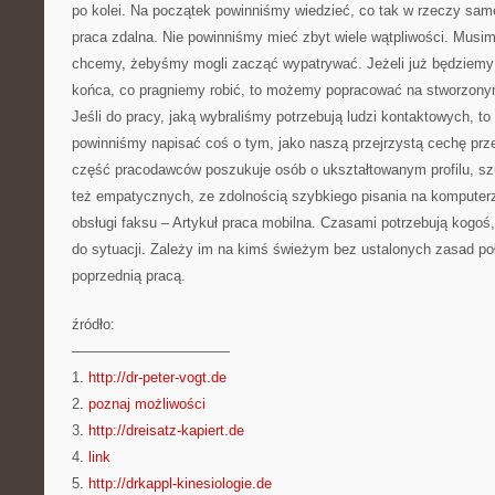
po kolei. Na początek powinniśmy wiedzieć, co tak w rzeczy sam
praca zdalna. Nie powinniśmy mieć zbyt wiele wątpliwości. Musi
chcemy, żebyśmy mogli zacząć wypatrywać. Jeżeli już będziemy
końca, co pragniemy robić, to możemy popracować na stworzony
Jeśli do pracy, jaką wybraliśmy potrzebują ludzi kontaktowych,
powinniśmy napisać coś o tym, jako naszą przejrzystą cechę pr
część pracodawców poszukuje osób o ukształtowanym profilu, s
też empatycznych, ze zdolnością szybkiego pisania na komputerz
obsługi faksu – Artykuł praca mobilna. Czasami potrzebują kogoś,
do sytuacji. Zależy im na kimś świeżym bez ustalonych zasad po
poprzednią pracą.
źródło:
———————————
1.
http://dr-peter-vogt.de
2.
poznaj możliwości
3.
http://dreisatz-kapiert.de
4.
link
5.
http://drkappl-kinesiologie.de