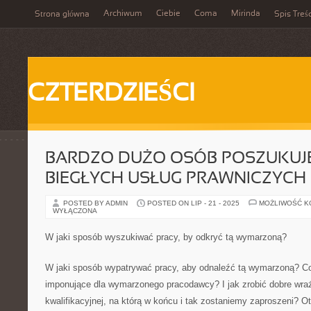
Archiwum
Ciebie
Coma
Mirinda
Strona główna
Spis Treśc
CZTERDZIEŚCI
BARDZO DUŻO OSÓB POSZUKUJE
BIEGŁYCH USŁUG PRAWNICZYCH
POSTED BY ADMIN
POSTED ON LIP - 21 - 2025
MOŻLIWOŚĆ 
WYŁĄCZONA
W jaki sposób wyszukiwać pracy, by odkryć tą wymarzoną?
W jaki sposób wypatrywać pracy, aby odnaleźć tą wymarzoną? Co
imponujące dla wymarzonego pracodawcy? I jak zrobić dobre wra
kwalifikacyjnej, na którą w końcu i tak zostaniemy zaproszeni? 