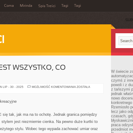
Coma
Mirinda
Tagi
Tagi
Spis Treści
SUB
I
JEST WSZYSTKO, CO
W świecie z
automatyzac
czymś z inne
powoli i z d
DZIŚ
LIP - 30 - 2025
MOŻLIWOŚĆ KOMENTOWANIA
ZOSTAŁA
z tańszymi p
W
MODZIE
jednak właśn
JEST
nowo doceni
WSZYSTKO,
 kreacyjne
konkretnego
CO
POMYSŁOWE
Rzemiosło po
lecz jako o
 się tak, jak ma na to ochotę. Jednak granica pomiędzy
czasach, gd
błyskawiczni
tylem jest niezmiernie cienka. Na pewno duże kurtki to
praca odzysk
należytego stylu. Wobec tego wypada zachować umiar oraz
przedmiot mo