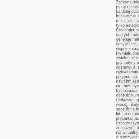
Zaczyna mieć
pracy i decy
bardziej odp
kupować duż
mniej, ale l
tylko estety
Przedmiot tr
dobrych mate
generuje mni
oczywiście, 
współczesną
i w wielu ob
zwiększać d
gdy jedynym 
dostawy, a j
wytwarzania
przypomina, 
natychmiast
nie musi by
być również
docenić kuns
Ciekawym zja
więcej młody
sposób na ba
latach domi
prezentacjac
osób zaczyna
zobaczyć i d
niż wirtualn
z rzeczywist