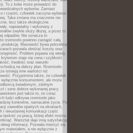
zji. To z kolei może prowadzić do
owiedzialnych wyborów. Zamiast
o i często, człowiek zaczyna wybierać
epiej. Taka zmiana ma znaczenie nie
czne, lecz także ekologiczne.
wały, naprawialny i wykonany z
riałów zwykle służy dłużej, a przez to
ej odpadów. Nie oznacza to
że rzemiosło powinno zastąpić całą
 produkcję. Masowość bywa potrzebna
szarach pozwala obniżać koszty oraz
ostępność. Problem pojawia się wtedy,
kryterium staje się cena i szybkość
akość, trwałość oraz warunki
 schodzą na dalszy plan. Rzemiosło
że istnieją inne wartości niż
owość. Przypomina także, że człowiek
ć wyłącznie konsumentem, ale może
 odbiorcą świadomym, zdolnym
zt i sens dobrze wykonanej pracy.
wiskiem jest także to, że coraz
ch ludzi odkrywa rzemiosło jako
rdziej konkretne, namacalne życie. Po
nacji zawodów opartych na ekranach,
h i nieustannej komunikacji część
 tęsknić za pracą, której efekt można
otknąć. Warsztat daje inną satysfakcję
y obieg informacji. Pozwala mierzyć się
ym materiałem, a nie wyłącznie z