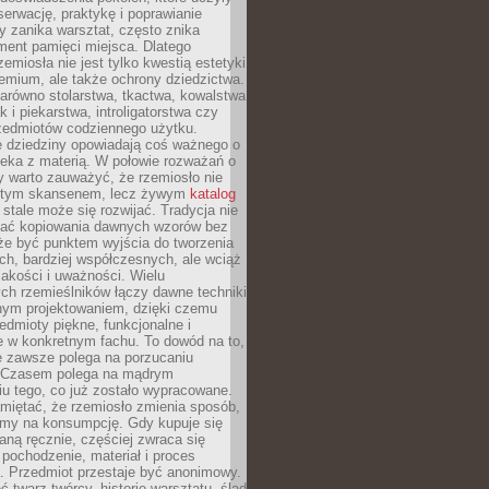
serwację, praktykę i poprawianie
y zanika warsztat, często znika
ment pamięci miejsca. Dlatego
zemiosła nie jest tylko kwestią estetyki
emium, ale także ochrony dziedzictwa.
arówno stolarstwa, tkactwa, kowalstwa
ak i piekarstwa, introligatorstwa czy
rzedmiotów codziennego użytku.
e dziedziny opowiadają coś ważnego o
wieka z materią. W połowie rozważań o
y warto zauważyć, że rzemiosło nie
ętym skansenem, lecz żywym
katalog
 stale może się rozwijać. Tradycja nie
ać kopiowania dawnych wzorów bez
oże być punktem wyjścia do tworzenia
h, bardziej współczesnych, ale wciąż
jakości i uważności. Wielu
ch rzemieślników łączy dawne techniki
ym projektowaniem, dzięki czemu
edmioty piękne, funkcjonalne i
e w konkretnym fachu. To dowód na to,
e zawsze polega na porzucaniu
. Czasem polega na mądrym
u tego, co już zostało wypracowane.
miętać, że rzemiosło zmienia sposób,
zymy na konsumpcję. Gdy kupuje się
ną ręcznie, częściej zwraca się
 pochodzenie, materiał i proces
. Przedmiot przestaje być anonimowy.
 twarz twórcy, historię warsztatu, ślad