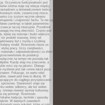
cję. Oczywiście funkcjonalność jest
ównie istotna staje się relacja między
 narzędziem a doświadczeniem twórcy.
konanym stole, ceramicznej misce,
asku czy szytym ręcznie ubraniu
skupienie i znajomość fachu. To nie są
 łatwo zamknąć w tabeli parametrów.
zuwa je raczej intuicyjnie. Przedmiot
uwagą ma inną obecność. Często jest
ły, lepiej się starzeje i budzi większe
 niż produkt masowy, który od
jektowany był z myślą o szybkiej
kolejny model. Rzemiosło niesie ze
 etykę pracy. Uczy cierpliwości,
materiału i odpowiedzialności za efekt
rzeciwieństwie do produkcji
wyłącznie na tempo nie pozwala tak
błędów. Każdy etap ma znaczenie, a
kle mści się na jakości. Dlatego
e myślenie jest tak cenne także poza
tatem. Pokazuje, że warto robić
dnie, nawet jeśli trwa to dłużej. W
hęcającym do ciągłego przyspieszania
t sprzeciwu. Staranność staje się
nku wobec odbiorcy, ale też wobec
y. Istnieje również wymiar kulturowy,
da się pominąć. Rzemiosło
lokalne tradycje, techniki i sposoby
pięknie. W dawnych zawodach
doświadczenia pokoleń, które uczyły