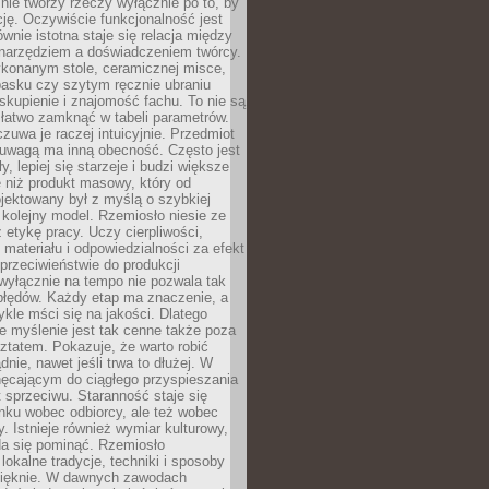
nie tworzy rzeczy wyłącznie po to, by
cję. Oczywiście funkcjonalność jest
ównie istotna staje się relacja między
 narzędziem a doświadczeniem twórcy.
konanym stole, ceramicznej misce,
asku czy szytym ręcznie ubraniu
skupienie i znajomość fachu. To nie są
 łatwo zamknąć w tabeli parametrów.
zuwa je raczej intuicyjnie. Przedmiot
uwagą ma inną obecność. Często jest
ły, lepiej się starzeje i budzi większe
 niż produkt masowy, który od
jektowany był z myślą o szybkiej
kolejny model. Rzemiosło niesie ze
 etykę pracy. Uczy cierpliwości,
materiału i odpowiedzialności za efekt
rzeciwieństwie do produkcji
wyłącznie na tempo nie pozwala tak
błędów. Każdy etap ma znaczenie, a
kle mści się na jakości. Dlatego
e myślenie jest tak cenne także poza
tatem. Pokazuje, że warto robić
dnie, nawet jeśli trwa to dłużej. W
hęcającym do ciągłego przyspieszania
t sprzeciwu. Staranność staje się
nku wobec odbiorcy, ale też wobec
y. Istnieje również wymiar kulturowy,
da się pominąć. Rzemiosło
lokalne tradycje, techniki i sposoby
pięknie. W dawnych zawodach