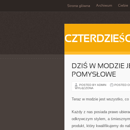
Archiwum
Ciebie
Strona główna
CZTERDZIEŚC
DZIŚ W MODZIE 
POMYSŁOWE
POSTED BY ADMIN
POSTED ON 
WYŁĄCZONA
Teraz w modzie jest wszystko, co
Każdy z nas posiada prawo ubierać
odkrywczym stylem, a śmiesznym s
produkt, który kwalifikujemy do 