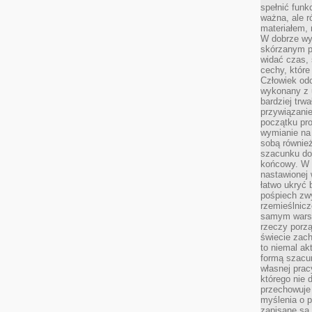
spełnić funk
ważna, ale r
materiałem,
W dobrze wy
skórzanym p
widać czas, 
cechy, które
Człowiek odc
wykonany z 
bardziej trwa
przywiązanie
początku pro
wymianie na 
sobą również
szacunku do 
końcowy. W p
nastawionej 
łatwo ukryć 
pośpiech zwy
rzemieślnicz
samym warsz
rzeczy porzą
świecie zac
to niemal ak
formą szacu
własnej prac
którego nie 
przechowuje 
myślenia o 
zapisane są 