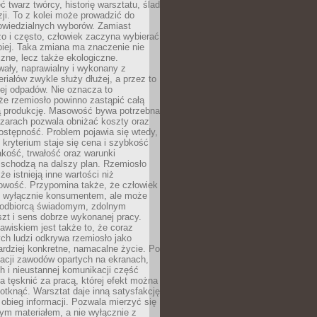
 twarz twórcy, historię warsztatu, ślad
zji. To z kolei może prowadzić do
owiedzialnych wyborów. Zamiast
o i często, człowiek zaczyna wybierać
epiej. Taka zmiana ma znaczenie nie
czne, lecz także ekologiczne.
wały, naprawialny i wykonany z
riałów zwykle służy dłużej, a przez to
ej odpadów. Nie oznacza to
że rzemiosło powinno zastąpić całą
 produkcję. Masowość bywa potrzebna
szarach pozwala obniżać koszty oraz
ostępność. Problem pojawia się wtedy,
kryterium staje się cena i szybkość
akość, trwałość oraz warunki
 schodzą na dalszy plan. Rzemiosło
że istnieją inne wartości niż
owość. Przypomina także, że człowiek
ć wyłącznie konsumentem, ale może
 odbiorcą świadomym, zdolnym
zt i sens dobrze wykonanej pracy.
wiskiem jest także to, że coraz
ch ludzi odkrywa rzemiosło jako
rdziej konkretne, namacalne życie. Po
nacji zawodów opartych na ekranach,
h i nieustannej komunikacji część
 tęsknić za pracą, której efekt można
otknąć. Warsztat daje inną satysfakcję
y obieg informacji. Pozwala mierzyć się
ym materiałem, a nie wyłącznie z