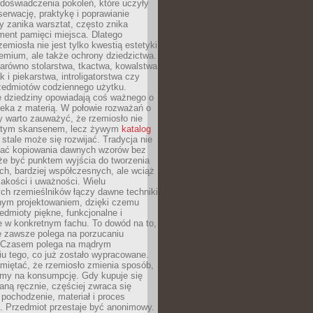
doświadczenia pokoleń, które uczyły
serwację, praktykę i poprawianie
y zanika warsztat, często znika
ment pamięci miejsca. Dlatego
zemiosła nie jest tylko kwestią estetyki
emium, ale także ochrony dziedzictwa.
arówno stolarstwa, tkactwa, kowalstwa
ak i piekarstwa, introligatorstwa czy
rzedmiotów codziennego użytku.
e dziedziny opowiadają coś ważnego o
wieka z materią. W połowie rozważań o
y warto zauważyć, że rzemiosło nie
ętym skansenem, lecz żywym
katalog
 stale może się rozwijać. Tradycja nie
ać kopiowania dawnych wzorów bez
oże być punktem wyjścia do tworzenia
h, bardziej współczesnych, ale wciąż
jakości i uważności. Wielu
ch rzemieślników łączy dawne techniki
ym projektowaniem, dzięki czemu
edmioty piękne, funkcjonalne i
e w konkretnym fachu. To dowód na to,
e zawsze polega na porzucaniu
. Czasem polega na mądrym
u tego, co już zostało wypracowane.
miętać, że rzemiosło zmienia sposób,
zymy na konsumpcję. Gdy kupuje się
ną ręcznie, częściej zwraca się
 pochodzenie, materiał i proces
. Przedmiot przestaje być anonimowy.