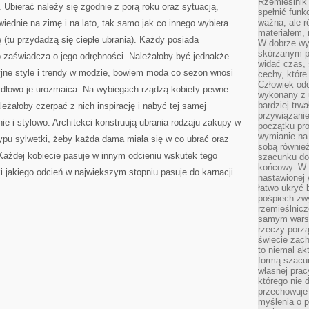
Rzemieślnik 
 Ubierać należy się zgodnie z porą roku oraz sytuacją,
spełnić funk
ważna, ale r
iednie na zimę i na lato, tak samo jak co innego wybiera
materiałem,
 (tu przydadzą się ciepłe ubrania). Każdy posiada
W dobrze wy
skórzanym p
to zaświadcza o jego odrębności. Należałoby być jednakże
widać czas, 
jne style i trendy w modzie, bowiem moda co sezon wnosi
cechy, które
Człowiek odc
idłowo je urozmaica. Na wybiegach rządzą kobiety pewne
wykonany z 
bardziej trwa
ależałoby czerpać z nich inspirację i nabyć tej samej
przywiązanie
ie i stylowo. Architekci konstruują ubrania rodzaju zakupy w
początku pro
wymianie na 
typu sylwetki, żeby każda dama miała się w co ubrać oraz
sobą również
Każdej kobiecie pasuje w innym odcieniu wskutek tego
szacunku do 
końcowy. W p
ki jakiego odcień w największym stopniu pasuje do karnacji
nastawionej 
łatwo ukryć 
pośpiech zwy
rzemieślnicz
samym warsz
rzeczy porzą
świecie zac
to niemal ak
formą szacu
własnej prac
którego nie 
przechowuje 
myślenia o 