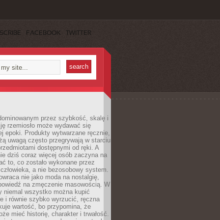
SCRIBE
FACEBOOK
TWITTER
dominowanym przez szybkość, skalę i
ję rzemiosło może wydawać się
j epoki. Produkty wytwarzane ręcznie,
użą uwagą często przegrywają w starciu
rzedmiotami dostępnymi od ręki. A
ie dziś coraz więcej osób zaczyna na
ać to, co zostało wykonane przez
 człowieka, a nie bezosobowy system.
wraca nie jako moda na nostalgię,
dpowiedź na zmęczenie masowością. W
y niemal wszystko można kupić
e i równie szybko wyrzucić, ręczna
uje wartość, bo przypomina, że
że mieć historię, charakter i trwałość.