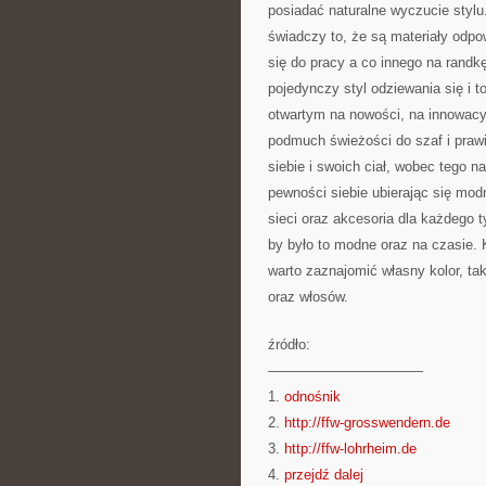
posiadać naturalne wyczucie stylu.
świadczy to, że są materiały odpow
się do pracy a co innego na randkę
pojedynczy styl odziewania się i 
otwartym na nowości, na innowacy
podmuch świeżości do szaf i praw
siebie i swoich ciał, wobec tego n
pewności siebie ubierając się modn
sieci oraz akcesoria dla każdego 
by było to modne oraz na czasie. 
warto zaznajomić własny kolor, ta
oraz włosów.
źródło:
———————————
1.
odnośnik
2.
http://ffw-grosswendern.de
3.
http://ffw-lohrheim.de
4.
przejdź dalej