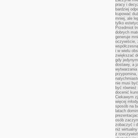
pracy i decy
bardziej odp
kupować duż
mniej, ale l
tylko estety
Przedmiot tr
dobrych mate
generuje mni
oczywiście, 
współczesną
i w wielu ob
zwiększać d
gdy jedynym 
dostawy, a j
wytwarzania
przypomina, 
natychmiast
nie musi by
być również
docenić kuns
Ciekawym zja
więcej młody
sposób na ba
latach domi
prezentacjac
osób zaczyna
zobaczyć i d
niż wirtualn
z rzeczywist