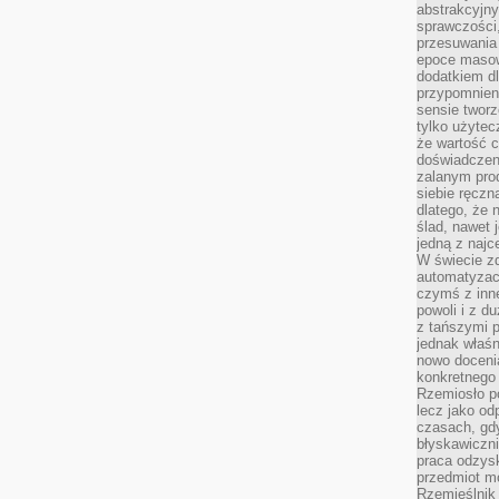
abstrakcyjn
sprawczości, 
przesuwania
epoce masow
dodatkiem d
przypomnieni
sensie tworz
tylko użytec
że wartość c
doświadczeni
zalanym pro
siebie ręczn
dlatego, że 
ślad, nawet 
jedną z najc
W świecie z
automatyzac
czymś z inne
powoli i z d
z tańszymi p
jednak właśn
nowo doceni
konkretnego
Rzemiosło po
lecz jako o
czasach, gd
błyskawiczni
praca odzysk
przedmiot mo
Rzemieślnik 