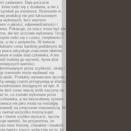
ymi zadaniami. Daje poczucie
które rodzi się z działania, a nie z
 symboli po monitorze. Rzemiosło w
ej produkcji nie jest luksusowym
la wybranych, lecz ważnym
em o jakości, odpowiedzialności i
enia. Pokazuje, że rzecz może być nie
zna, ale też uczciwie wykonana. Uczy,
zęsto rodzi się z czasu, cierpliwości i
a, a nie z pośpiechu. W świecie
duktami coraz bardziej podobnymi do
a praca odzyskuje znaczenie właśnie
niesie w sobie ślad człowieka. A ten
jeśli trudniej go wycenić, bywa dziś
enniejszych wartości.
dominowanym przez szybkość, skalę i
ję rzemiosło może wydawać się
j epoki. Produkty wytwarzane ręcznie,
użą uwagą często przegrywają w starciu
rzedmiotami dostępnymi od ręki. A
ie dziś coraz więcej osób zaczyna na
ać to, co zostało wykonane przez
 człowieka, a nie bezosobowy system.
wraca nie jako moda na nostalgię,
dpowiedź na zmęczenie masowością. W
y niemal wszystko można kupić
e i równie szybko wyrzucić, ręczna
uje wartość, bo przypomina, że
że mieć historię, charakter i trwałość.
nie tworzy rzeczy wyłącznie po to, by