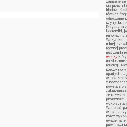
zapisane są 
się przez ob
błędów. Kied
również frag
odradzanie r
czy rynku pr
Dotyczy to z
i ceramiki, j
renowacji p
Wszystkie t
relacji czło
ręcznej prac
jest zamkni
wiedzy
który
musi oznacz
refleksji. M
rzeczy nowyc
opartych na 
współczesny
z nowoczesn
powstają prz
zakorzenion
że rozwój ni
przeszłości
wykorzystani
Warto też pa
w jaki patr
rzecz wykona
uwagę na jej
powstawania