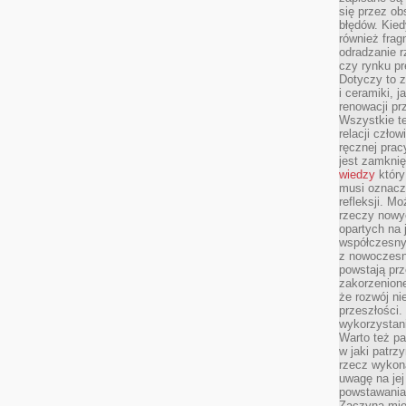
się przez ob
błędów. Kied
również frag
odradzanie r
czy rynku pr
Dotyczy to z
i ceramiki, j
renowacji p
Wszystkie t
relacji czło
ręcznej prac
jest zamkni
wiedzy
który
musi oznacz
refleksji. M
rzeczy nowyc
opartych na 
współczesny
z nowoczesn
powstają prz
zakorzenion
że rozwój ni
przeszłości
wykorzystani
Warto też pa
w jaki patr
rzecz wykona
uwagę na jej
powstawania
Zaczyna mieć