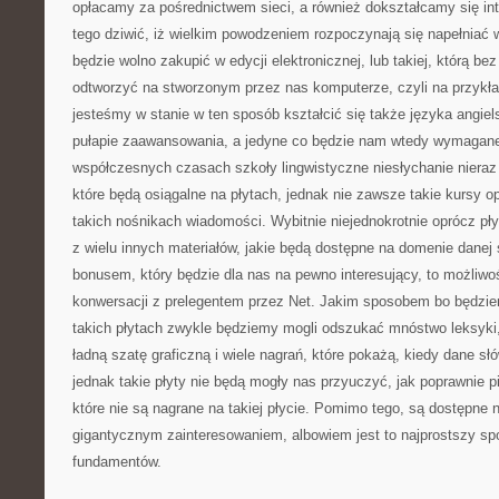
opłacamy za pośrednictwem sieci, a również dokształcamy się i
tego dziwić, iż wielkim powodzeniem rozpoczynają się napełniać w
będzie wolno zakupić w edycji elektronicznej, lub takiej, którą be
odtworzyć na stworzonym przez nas komputerze, czyli na przykład
jesteśmy w stanie w ten sposób kształcić się także języka angie
pułapie zaawansowania, a jedyne co będzie nam wtedy wymagane
współczesnych czasach szkoły lingwistyczne niesłychanie nieraz
które będą osiągalne na płytach, jednak nie zawsze takie kursy op
takich nośnikach wiadomości. Wybitnie niejednokrotnie oprócz p
z wielu innych materiałów, jakie będą dostępne na domenie danej
bonusem, który będzie dla nas na pewno interesujący, to możliw
konwersacji z prelegentem przez Net. Jakim sposobem bo będzi
takich płytach zwykle będziemy mogli odszukać mnóstwo leksyki,
ładną szatę graficzną i wiele nagrań, które pokażą, kiedy dane sł
jednak takie płyty nie będą mogły nas przyuczyć, jak poprawnie p
które nie są nagrane na takiej płycie. Pomimo tego, są dostępne n
gigantycznym zainteresowaniem, albowiem jest to najprostszy sp
fundamentów.