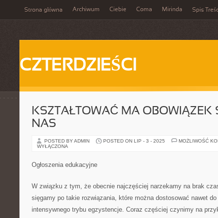
Archiwum
Ciebie
Coma
Mirinda
Strona główna
Spis Treśc
CZTERDZIEŚCI
KSZTAŁTOWAĆ MA OBOWIĄZEK S
NAS
POSTED BY ADMIN
POSTED ON LIP - 3 - 2025
MOŻLIWOŚĆ K
WYŁĄCZONA
Ogłoszenia edukacyjne
W związku z tym, że obecnie najczęściej narzekamy na brak czas
sięgamy po takie rozwiązania, które można dostosować nawet do
intensywnego trybu egzystencje. Coraz częściej czynimy na przy