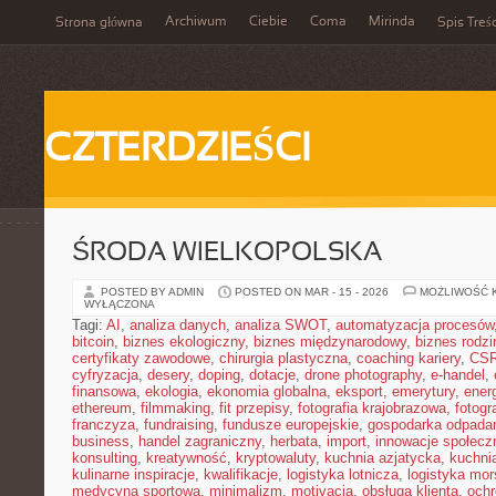
Archiwum
Ciebie
Coma
Mirinda
Strona główna
Spis Treśc
CZTERDZIEŚCI
ŚRODA WIELKOPOLSKA
POSTED BY ADMIN
POSTED ON MAR - 15 - 2026
MOŻLIWOŚĆ 
WYŁĄCZONA
Tagi:
AI
,
analiza danych
,
analiza SWOT
,
automatyzacja procesów
bitcoin
,
biznes ekologiczny
,
biznes międzynarodowy
,
biznes rodzi
certyfikaty zawodowe
,
chirurgia plastyczna
,
coaching kariery
,
CS
cyfryzacja
,
desery
,
doping
,
dotacje
,
drone photography
,
e-handel
,
finansowa
,
ekologia
,
ekonomia globalna
,
eksport
,
emerytury
,
ener
ethereum
,
filmmaking
,
fit przepisy
,
fotografia krajobrazowa
,
fotogr
franczyza
,
fundraising
,
fundusze europejskie
,
gospodarka odpada
business
,
handel zagraniczny
,
herbata
,
import
,
innowacje społecz
konsulting
,
kreatywność
,
kryptowaluty
,
kuchnia azjatycka
,
kuchni
kulinarne inspiracje
,
kwalifikacje
,
logistyka lotnicza
,
logistyka mo
medycyna sportowa
,
minimalizm
,
motivacja
,
obsługa klienta
,
ochr