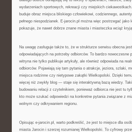
wydarzeniach sportowych, rekreacji czy miejskich ciekawostkach.
buduje obraz miejsca bliskiego człowiekowi, codziennego, autent
pełnego niespodzianek. E-jarocin.pl można więc postrzegać jako 
pokazuje, że nawet dobrze znane miasta i miasteczka wciąż kryją
Na uwagę zasługuje także to, że w strukturze serwisu obecna jest
odpowiadających na potrzeby odbiorców. To bardzo nowoczesne p
witryna nie tylko publikuje artykuły, ale również odpowiada na rea
odbiorców. Pojawiają się tam pytania o atrakcje, jeziora, szlaki, m
miejsca rodzinne czy nietypowe zakątki Wielkopolski. Dzięki temu
więcej niż zwykły blog — staje się interaktywną bazą wiedzy. Taki
budowaniu relacji z czytelnikiem, ponieważ odbiorca nie jest tu t
kto może szukać odpowiedzi na konkretne pytania związane z m
wolnym czy odkrywaniem regionu.
Opisując e-jarocin.pl, warto podkreślić, że jest to miejsce dla osób
miasta Jarocin i szerzej rozumianej Wielkopolski. To cyfrowy prz