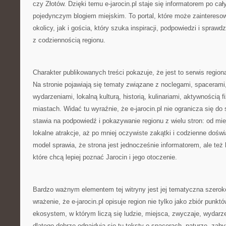
czy Złotów. Dzięki temu e-jarocin.pl staje się informatorem po cał
pojedynczym blogiem miejskim. To portal, które może zaintereso
okolicy, jak i gościa, który szuka inspiracji, podpowiedzi i spr
z codziennością regionu.
Charakter publikowanych treści pokazuje, że jest to serwis regio
Na stronie pojawiają się tematy związane z noclegami, spacerami
wydarzeniami, lokalną kulturą, historią, kulinariami, aktywnością 
miastach. Widać tu wyraźnie, że e-jarocin.pl nie ogranicza się do 
stawia na podpowiedź i pokazywanie regionu z wielu stron: od mi
lokalne atrakcje, aż po mniej oczywiste zakątki i codzienne doś
model sprawia, że strona jest jednocześnie informatorem, ale też k
które chcą lepiej poznać Jarocin i jego otoczenie.
Bardzo ważnym elementem tej witryny jest jej tematyczna szero
wrażenie, że e-jarocin.pl opisuje region nie tylko jako zbiór punk
ekosystem, w którym liczą się ludzie, miejsca, zwyczaje, wydarze
dlatego dobrze odnajdują się tu teksty o spacerach, naturze, zab