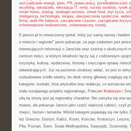
oszczędzanie energii
,
piwo
,
PR
,
prawo pracy
,
przedsiębiorczość 
recykling
,
rękodzieło
,
rekrutacja IT
,
renty
,
rozwój osobisty
,
rynek p
smart home
,
startup
,
strategie wzrostu
,
street food
,
styl życia
,
sz
inteligencja
,
technologie
,
terapia
,
ubezpieczenia społeczne
,
webin
firma
,
work-life balance
,
zarządzanie czasem
,
zarządzanie kryzy
zrównoważone budownictwo
,
zrównoważony rozwój
E-jarocin.pl to nowoczesny portal, który już samą nazwą i hasłem
o mieście i regionie!” jasno pokazuje, że jego zadaniem jest preze
interesujących informacji o Jarocinie oraz szerzej o okolicznych m
centrum treści, w którym lokalność łączy się z codziennym spojr
turystykę, kulturę, wydarzenia, historię i zwyczajne sprawy mies
odwiedzających. Już na poziomie struktury widać, że jest to witr
rozbudowane źródło wiedzy, bo obok strony głównej znajdują się 
kategorie, kontakt, lista artykułów oraz redakcja, co wzmacnia w
stale rozwijanego projektu regionalnego. Polecam
Krotoszyn
i Śro
siłą tej strony jest jej regionalny charakter. Nie zamyka się ona 
miasta, ale pokazuje Jarocin jako część większej całości, czyli p
miejsc, historii i tematów. Wśród kategorii pojawiają się nie tylko 
też Gniezno, Gostyń, Kalisz, Konin, Kościan, Krotoszyn, Leszno,
Piła, Poznań, Śrem, Środa Wielkopolska, Swarzędz, Szamotuły, 