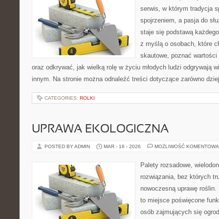
serwis, w którym tradycja 
spojrzeniem, a pasja do sł
staje się podstawą każdego 
z myślą o osobach, które c
skautowe, poznać wartości 
oraz odkrywać, jak wielką rolę w życiu młodych ludzi odgrywają w
innym. Na stronie można odnaleźć treści dotyczące zarówno dzie
CATEGORIES:
ROLKI
UPRAWA EKOLOGICZNA
POSTED BY ADMIN
MAR - 16 - 2026
MOŻLIWOŚĆ KOMENTOWA
Palety rozsadowe, wielodoni
rozwiązania, bez których t
nowoczesną uprawę roślin. 
to miejsce poświęcone fun
osób zajmujących się ogro