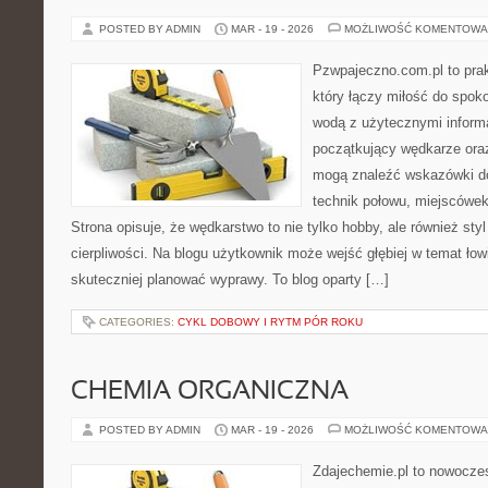
POSTED BY ADMIN
MAR - 19 - 2026
MOŻLIWOŚĆ KOMENTOWA
Pzwpajeczno.com.pl to pra
który łączy miłość do spo
wodą z użytecznymi informa
początkujący wędkarze or
mogą znaleźć wskazówki d
technik połowu, miejscówek
Strona opisuje, że wędkarstwo to nie tylko hobby, ale również styl
cierpliwości. Na blogu użytkownik może wejść głębiej w temat łowi
skuteczniej planować wyprawy. To blog oparty […]
CATEGORIES:
CYKL DOBOWY I RYTM PÓR ROKU
CHEMIA ORGANICZNA
POSTED BY ADMIN
MAR - 19 - 2026
MOŻLIWOŚĆ KOMENTOWA
Zdajechemie.pl to nowoczes