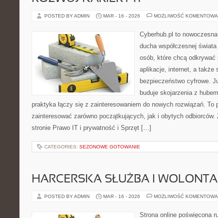
POSTED BY ADMIN
MAR - 16 - 2026
MOŻLIWOŚĆ KOMENTOWA
Cyberhub.pl to nowoczesna 
ducha współczesnej świata 
osób, które chcą odkrywać
aplikacje, internet, a takż
bezpieczeństwo cyfrowe. J
buduje skojarzenia z hubem
praktyka łączy się z zainteresowaniem do nowych rozwiązań. To p
zainteresować zarówno początkujących, jak i obytych odbiorców.
stronie Prawo IT i prywatność i Sprzęt […]
CATEGORIES:
SEZONOWE GOTOWANIE
HARCERSKA SŁUŻBA I WOLONTA
POSTED BY ADMIN
MAR - 16 - 2026
MOŻLIWOŚĆ KOMENTOWA
Strona online poświęcona r