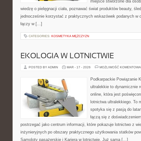
miejsce stworzone dla osób
wiedzę o pielęgnacji ciała, poznawać świat produktów beauty, śledz
jednocześnie korzystać z praktycznych wskazówek podanych w c
łączy w […]
CATEGORIES:
KOSMETYKA MĘŻCZYZN
EKOLOGIA W LOTNICTWIE
POSTED BY ADMIN
MAR - 17 - 2026
MOŻLIWOŚĆ KOMENTOWA
Podkarpackie Powiązanie K
ultralekkie to dynamicznie r
online, która jest poświęc
lotnictwa ultralekkiego. To
spotyka się z pasją do lata
łączą się z doświadczenie
postrzegać jako centrum informacji, które pokazuje lotnictwo z wi
inżynieryjnych po obszary praktycznego użytkowania statków pow
Samoloty pasażerskie i Kariera w lotnictwie. Już sama […]