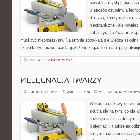
powstał z myślą o osobac
w sposób czytelny, a jednoc
dla tych, którzy uczą się z
nieorganicznej, ale również
zobaczyć, że świat reakcji,
musi być nieprzejrzysty. Na stronie spotykają się wiedza szkolna
dzięki którym nawet bardziej złożone zagadnienia stają się łatwi
CATEGORIES:
IKONY MUZYKI
PIELĘGNACJA TWARZY
POSTED BY ADMIN
MAR - 18 - 2026
MOŻLIWOŚĆ KOMENTOWA
Wenus to ciekawy serwis po
skupia się na tym, co dla w
każdego dnia: na dobrym s
pielęgnacji, a także na odk
którym można poczuć się b