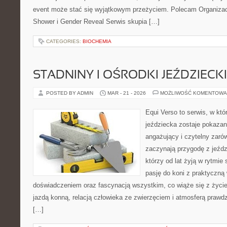
event może stać się wyjątkowym przeżyciem. Polecam Organizac
Shower i Gender Reveal Serwis skupia […]
CATEGORIES:
BIOCHEMIA
STADNINY I OŚRODKI JEŹDZIECK
POSTED BY ADMIN
MAR - 21 - 2026
MOŻLIWOŚĆ KOMENTOWA
Equi Verso to serwis, w kt
jeździecka zostaje pokaza
angażujący i czytelny zarów
zaczynają przygodę z jeździ
którzy od lat żyją w rytmie s
pasję do koni z praktyczną
doświadczeniem oraz fascynacją wszystkim, co wiąże się z życie
jazdą konną, relacją człowieka ze zwierzęciem i atmosferą prawdz
[…]