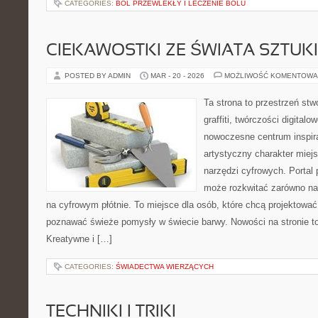
CATEGORIES:
BÓL PRZEWLEKŁY I LECZENIE BÓLU
CIEKAWOSTKI ZE ŚWIATA SZTUK
POSTED BY ADMIN
MAR - 20 - 2026
MOŻLIWOŚĆ KOMENTOWA
Ta strona to przestrzeń stw
graffiti, twórczości digitalo
nowoczesne centrum inspira
artystyczny charakter miejs
narzędzi cyfrowych. Portal 
może rozkwitać zarówno na 
na cyfrowym płótnie. To miejsce dla osób, które chcą projektować,
poznawać świeże pomysły w świecie barwy. Nowości na stronie t
Kreatywne i […]
CATEGORIES:
ŚWIADECTWA WIERZĄCYCH
TECHNIKI I TRIKI