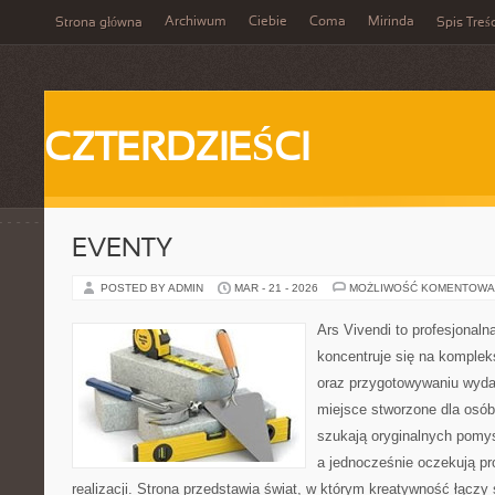
Archiwum
Ciebie
Coma
Mirinda
Strona główna
Spis Treśc
CZTERDZIEŚCI
EVENTY
POSTED BY ADMIN
MAR - 21 - 2026
MOŻLIWOŚĆ KOMENTOWA
Ars Vivendi to profesjonalna
koncentruje się na komple
oraz przygotowywaniu wyda
miejsce stworzone dla osób, 
szukają oryginalnych pomy
a jednocześnie oczekują pr
realizacji. Strona przedstawia świat, w którym kreatywność łączy