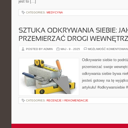
jest to […]
CATEGORIES:
MEDYCYNA
SZTUKA ODKRYWANIA SIEBIE: JA
PRZEMIERZAĆ DROGI WEWNĘTR
POSTED BY ADMIN
MAJ - 9 - 2025
MOŻLIWOŚĆ KOMENTOWAN
Odkrywanie siebie to podró
przemierzać swoje wewnętr
odkrywania siebie bywa nieł
jesteś gotowy na tę wyjątk
artykułu! #odkrywansiebie 
CATEGORIES:
RECENZJE I REKOMENDACJE