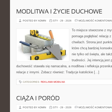
MODLITWA I ŻYCIE DUCHOWE
POSTED BY ADMIN
STY - 29 - 2026
MOŻLIWOŚĆ KOMENTOWA
To miejsce stworzone z myś
pomaga pogłębiać relację 
chwilach. Strona jest punkt
które chcą bardziej konsek
nie tylko od święta, ale ta
trudności. Jej intencją jest
duchowość stawała się namacalna, a modlitwa i refleksja przenika
relacje z innymi. Zobacz również: Tradycje katolickie […]
CATEGORIES:
REKLAMA MOBILNA
CIĄŻA I PORÓD
POSTED BY ADMIN
STY - 29 - 2026
MOŻLIWOŚĆ KOMENTOWA