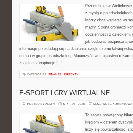
Przedszkole w Wielichowie 
z myślą o przedszkolakach,
którzy chcą wspierać wzras
mądry. Strona gromadzi ko
codzienności z dzieckiem, 
jak budować bezpieczną wi
informacje przekładają się na działania, dzięki czemu łatwiej wd
domu i w grupie przedszkolnej. Macierzyństwo i ojcostwo o Karmie
znajdziesz inspiracje […]
CATEGORIES:
FINANSE I KREDYTY
E-SPORT I GRY WIRTUALNE
POSTED BY ADMIN
STY - 29 - 2026
MOŻLIWOŚĆ KOMENTOWA
To serwis poświęcony bilard
kręglom – czterem dyscypli
liczy się powtarzalność, sp