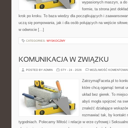
wypasionych maszyn, a do 
formie, ta strona jest dokła
krok po kroku. To baza wiedzy dla początkujących i zaawansowany
uczą się pompowania, jak i dla osób polujących na wejście siłowe
w odwrocie […]
CATEGORIES:
WYSKOCZMY
KOMUNIKACJA W ZWIĄZKU
POSTED BY ADMIN
STY - 24 - 2026
MOŻLIWOŚĆ KOMENTOWA
ZatrzymajFaceta.pl to konkr
które chcą ogarnąć temat u
układ bez gierek. To miejs
abyś mogła spojrzeć na swo
znaleźć działające wskazów
rozmawiać tak, by kontakt n
tygodniach. Polecamy Miłość i relacje w erze cyfrowej i Seksualn