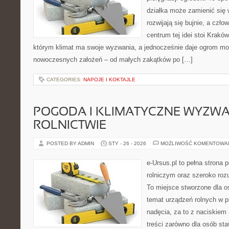
działka może zamienić się w
rozwijają się bujnie, a czł
centrum tej idei stoi Kraków 
którym klimat ma swoje wyzwania, a jednocześnie daje ogrom moż
nowoczesnych założeń – od małych zakątków po […]
CATEGORIES:
NAPOJE I KOKTAJLE
POGODA I KLIMATYCZNE WYZWA
ROLNICTWIE
POSTED BY ADMIN
STY - 26 - 2026
MOŻLIWOŚĆ KOMENTOWA
e-Ursus.pl to pełna strona
rolniczym oraz szeroko rozu
To miejsce stworzone dla o
temat urządzeń rolnych w 
nadęcia, za to z naciskiem
treści zarówno dla osób sta