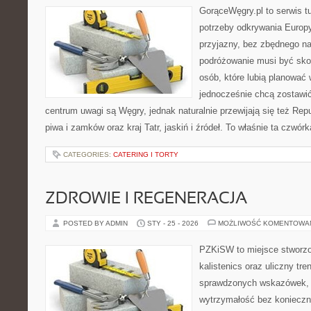
GorąceWęgry.pl to serwis tu
potrzeby odkrywania Europ
przyjazny, bez zbędnego na
podróżowanie musi być sko
osób, które lubią planować 
jednocześnie chcą zostawi
centrum uwagi są Węgry, jednak naturalnie przewijają się też Repu
piwa i zamków oraz kraj Tatr, jaskiń i źródeł. To właśnie ta czwór
CATEGORIES:
CATERING I TORTY
ZDROWIE I REGENERACJA
POSTED BY ADMIN
STY - 25 - 2026
MOŻLIWOŚĆ KOMENTOWA
PZKiSW to miejsce stworzo
kalistenics oraz uliczny tre
sprawdzonych wskazówek,
wytrzymałość bez konieczn