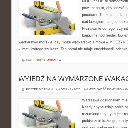
MOCZYKIJE to samodzielny w
powstał po to, aby łączyć 
poradami. To miejsce dla o
nad brzegiem, ale jednocze
Niezależnie od tego, czy in
karpi, method feeder, łowi
wędkarstwo morskie, czy może wędkarstwo zimowe – MOCZYKIJE
klimat, którego szukasz. Ten portal nie udaje encyklopedii oderwa
CATEGORIES:
MOBZILLA
WYJEDŹ NA WYMARZONE WAKAC
POSTED BY ADMIN
GRU - 3 - 2025
MOŻLIWOŚĆ KOMENTOWAN
Warszawa doskonałym miej
Każdy chyba zdaje sobie sp
rozumiana turystyka jest re
praktycznie każdego, kto t
ciekawie wykorzystać swój w