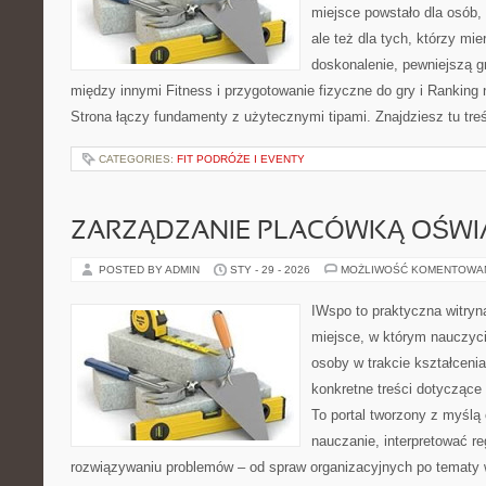
miejsce powstało dla osób, 
ale też dla tych, którzy mi
doskonalenie, pewniejszą gr
między innymi Fitness i przygotowanie fizyczne do gry i Ranking 
Strona łączy fundamenty z użytecznymi tipami. Znajdziesz tu treś
CATEGORIES:
FIT PODRÓŻE I EVENTY
ZARZĄDZANIE PLACÓWKĄ OŚW
POSTED BY ADMIN
STY - 29 - 2026
MOŻLIWOŚĆ KOMENTOWA
IWspo to praktyczna witryn
miejsce, w którym nauczyci
osoby w trakcie kształceni
konkretne treści dotyczące
To portal tworzony z myślą 
nauczanie, interpretować r
rozwiązywaniu problemów – od spraw organizacyjnych po temat