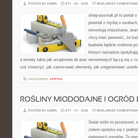
POSTED BY ADMIN
STY - 28 - 2026
MOŻLIWOŚĆ KOMENTOWA
sklep-pusmak.pl to portal o
powstał z myślą o osobach,
remontują mieszkanie, aran
chcą mieć pewność, że ka
budowie będzie zrobiona po
którym narzędzia spotykają
a tematy takie jak urządzenia do prac remontowych łączą się z c
coś zmierzyć, jak zamocować elementy, jak zregenerować usterkę
CATEGORIES:
AFRYKA
ROŚLINY MIODODAJNE I OGRÓD
POSTED BY ADMIN
STY - 27 - 2026
MOŻLIWOŚĆ KOMENTOWA
Świat roślin to przestrzeń, 
zieleni spotyka się z prakty
pielęgnacji ogrodów. To opo