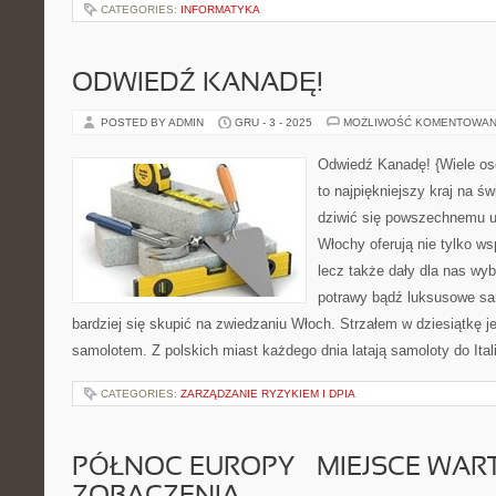
CATEGORIES:
INFORMATYKA
ODWIEDŹ KANADĘ!
POSTED BY ADMIN
GRU - 3 - 2025
MOŻLIWOŚĆ KOMENTOWAN
Odwiedź Kanadę! {Wiele osób
to najpiękniejszy kraj na św
dziwić się powszechnemu uw
Włochy oferują nie tylko ws
lecz także dały dla nas wy
potrawy bądź luksusowe sa
bardziej się skupić na zwiedzaniu Włoch. Strzałem w dziesiątkę j
samolotem. Z polskich miast każdego dnia latają samoloty do Itali
CATEGORIES:
ZARZĄDZANIE RYZYKIEM I DPIA
PÓŁNOC EUROPY – MIEJSCE WAR