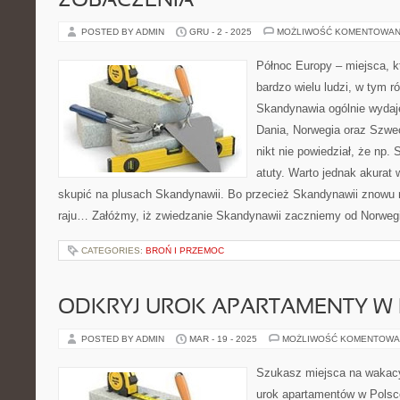
ZOBACZENIA
POSTED BY ADMIN
GRU - 2 - 2025
MOŻLIWOŚĆ KOMENTOWAN
Północ Europy – miejsca, k
bardzo wielu ludzi, w tym r
Skandynawia ogólnie wydaj
Dania, Norwegia oraz Szwec
nikt nie powiedział, że np
atuty. Warto jednak akurat
skupić na plusach Skandynawii. Bo przecież Skandynawii znowu n
raju… Załóżmy, iż zwiedzanie Skandynawii zaczniemy od Norwegi
CATEGORIES:
BROŃ I PRZEMOC
ODKRYJ UROK APARTAMENTY W
POSTED BY ADMIN
MAR - 19 - 2025
MOŻLIWOŚĆ KOMENTOWA
Szukasz miejsca na wakac
urok apartamentów w Polsc