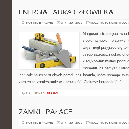
ENERGIA I AURA CZŁOWIEKA
POSTED BY ADMIN
STY - 25 - 2026
MOŻLIWOŚĆ KOMENTOWA
Margoseila to miejsce w on
siebie na nowo. To serwis, 
abyś mógł przyjrzeć się tem
czego szukasz i dokąd chc
kiedykolwiek miałeś poczuc
momentu na namysł, Margose
jest kolejna zbiór suchych porad, lecz latarnia, która pomaga sy
zamieniać zamieszanie w klarowność. Ciekawe kategorie […]
CATEGORIES:
NISSAN
ZAMKI I PAŁACE
POSTED BY ADMIN
STY - 25 - 2026
MOŻLIWOŚĆ KOMENTOWA