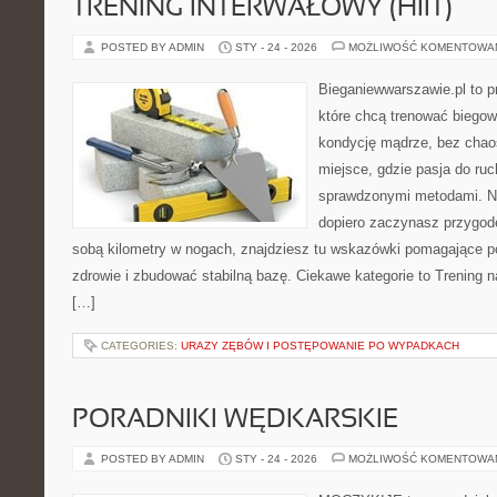
TRENING INTERWAŁOWY (HIIT)
POSTED BY ADMIN
STY - 24 - 2026
MOŻLIWOŚĆ KOMENTOWA
Bieganiewwarszawie.pl to p
które chcą trenować biegowo
kondycję mądrze, bez chaos
miejsce, gdzie pasja do ruc
sprawdzonymi metodami. Ni
dopiero zaczynasz przygod
sobą kilometry w nogach, znajdziesz tu wskazówki pomagające po
zdrowie i zbudować stabilną bazę. Ciekawe kategorie to Trening na
[…]
CATEGORIES:
URAZY ZĘBÓW I POSTĘPOWANIE PO WYPADKACH
PORADNIKI WĘDKARSKIE
POSTED BY ADMIN
STY - 24 - 2026
MOŻLIWOŚĆ KOMENTOWA