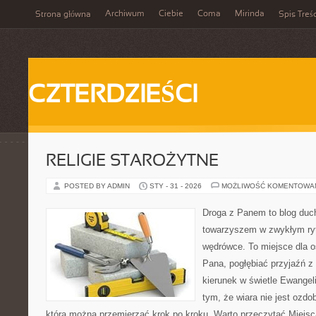
Archiwum
Ciebie
Coma
Mirinda
Strona główna
Spis Treśc
CZTERDZIEŚCI
RELIGIE STAROŻYTNE
POSTED BY ADMIN
STY - 31 - 2026
MOŻLIWOŚĆ KOMENTOWA
Droga z Panem to blog duc
towarzyszem w zwykłym ry
wędrówce. To miejsce dla o
Pana, pogłębiać przyjaźń 
kierunek w świetle Ewangeli
tym, że wiara nie jest ozdo
którą można przemierzać krok po kroku. Warto przeczytać Miejsc