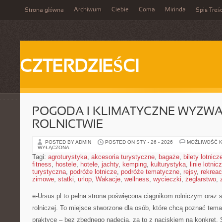
Archiwum
Ciebie
Coma
Mirinda
Strona główna
Spis Treśc
CZTERDZIEŚCI
POGODA I KLIMATYCZNE WYZWA
ROLNICTWIE
POSTED BY ADMIN
POSTED ON STY - 26 - 2026
MOŻLIWOŚĆ 
WYŁĄCZONA
Tagi:
agroturystyka
,
akcesoria turystyczne
,
bagaże
,
bilety lotnicz
fitness
,
hostele
,
hotele
,
jachty
,
kemping
,
kulturystyka
,
linie lotnic
turystyczna
,
podróże lotnicze
,
podróże tematyczne
,
rejsy
,
rekreac
zimowe
,
statki
,
urlop
,
Wakacje
,
wellness
,
wycieczki
,
żeglarstwo
,
e-Ursus.pl to pełna strona poświęcona ciągnikom rolniczym oraz 
rolniczej. To miejsce stworzone dla osób, które chcą poznać tem
praktyce – bez zbędnego nadęcia, za to z naciskiem na konkret. 