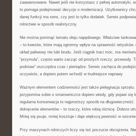
zaawansowane. Nawet jeśli nie korzystasz z pełnej automatyki, w
to pomaga podejmować decyzje o modernizacji. Użytkownicy chcą
danej funkcji ma sens, czy jest to tylko dodatek. Serwis podpowi
rolnictwie w sposób realistyczny.
Nie można pominąć tematu oleju napędowego. Właściwe tankowanie,
– to kwestie, które mają ogromny wpływ na sprawność wtrysków. 
układ paliwowy nie lubi brudu. Jeśli ciągnik traci moc, ma nierówn
“przymula”, często warto zacząć od prostych rzeczy: przewody. T
podstaw” oszczędza czas i pieniądze. Serwis zachęca do podejśc
oczywiste, a dopiero potem wchodź w trudniejsze naprawy.
Ważnym elementem codzienności jest także pielęgnacja sprzętu.
przypomina sobie o smarowniczce dopiero wtedy, gdy pojawi się lu
regularna konserwacja to najprostszy sposób na długowieczność. S
dokręcenie elementów – to rzeczy, które robią różnicę. Dobrze utr
Mniej się psuje, mniej kosztuje i daje większą pewność w sezonie
Przy maszynach rolniczych liczy się też poczucie obciążenia. Ni