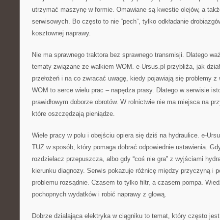
utrzymać maszynę w formie. Omawiane są kwestie olejów, a tak
serwisowych. Bo często to nie “pech”, tylko odkładanie drobiazgó
kosztownej naprawy.
Nie ma sprawnego traktora bez sprawnego transmisji. Dlatego w
tematy związane ze wałkiem WOM. e-Ursus.pl przybliża, jak dzi
przełożeń i na co zwracać uwagę, kiedy pojawiają się problemy z
WOM to serce wielu prac – napędza prasy. Dlatego w serwisie ist
prawidłowym doborze obrotów. W rolnictwie nie ma miejsca na prz
które oszczędzają pieniądze.
Wiele pracy w polu i obejściu opiera się dziś na hydraulice. e-Urs
TUZ w sposób, który pomaga dobrać odpowiednie ustawienia. Gd
rozdzielacz przepuszcza, albo gdy “coś nie gra” z wyjściami hydra
kierunku diagnozy. Serwis pokazuje różnicę między przyczyną i p
problemu rozsądnie. Czasem to tylko filtr, a czasem pompa. Wie
pochopnych wydatków i robić naprawy z głową.
Dobrze działająca elektryka w ciągniku to temat, który często jes