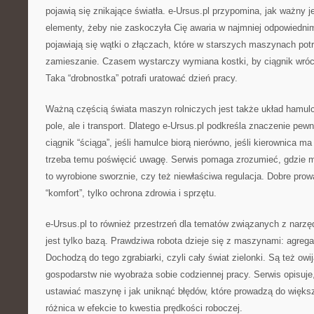
pojawią się znikające światła. e-Ursus.pl przypomina, jak ważny jes
elementy, żeby nie zaskoczyła Cię awaria w najmniej odpowiedn
pojawiają się wątki o złączach, które w starszych maszynach potr
zamieszanie. Czasem wystarczy wymiana kostki, by ciągnik wróci
Taka “drobnostka” potrafi uratować dzień pracy.
Ważną częścią świata maszyn rolniczych jest także układ hamulco
pole, ale i transport. Dlatego e-Ursus.pl podkreśla znaczenie pew
ciągnik “ściąga”, jeśli hamulce biorą nierówno, jeśli kierownica ma
trzeba temu poświęcić uwagę. Serwis pomaga zrozumieć, gdzie 
to wyrobione sworznie, czy też niewłaściwa regulacja. Dobre prow
“komfort”, tylko ochrona zdrowia i sprzętu.
e-Ursus.pl to również przestrzeń dla tematów związanych z narzę
jest tylko bazą. Prawdziwa robota dzieje się z maszynami: agreg
Dochodzą do tego zgrabiarki, czyli cały świat zielonki. Są też owij
gospodarstw nie wyobraża sobie codziennej pracy. Serwis opisuje,
ustawiać maszynę i jak uniknąć błędów, które prowadzą do więk
różnica w efekcie to kwestia prędkości roboczej.