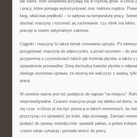
tak samo. Inne ustawienia przydają się w ciężkiej glinie. e-Ursus.
i pracy, które pomaga wykorzystywać moc traktora mądrze. Prawi
bieg, właściwa prędkość – to wpływa na temperaturę pracy. Serwi
słuchać maszyny i rozumieć jej zachowanie: czy silnik ma lekko, 
pracuje w swoim optymalnym zakresie.
Ciągniki i maszyny to także temat zimowania sprzętu. Po intens
przygotować maszynę do odpoczynku, a przed sezonem – do powro
przypomina o czynnościach takich jak kontrola płynów, a także o
sprawdzenie przewodów. Zimą dochodzą kwestie płynów o odpowi
obsługa sezonowa sprawia, że wiosną nie walczysz z awarią, tyl
pracę.
W serwisie ważne jest też podejście do napraw “na miejscu”. Rol
nieprzewidywalne. Czasem maszyna psuje się daleko od domu, w t
się czas. e-Ursus.pl ma być pomocą w takich momentach, bo ś
przyczyną i co sprawdzić po kolei, daje przewagę. Zamiast nerw
podejść do sprawy metodycznie: sprawdź paliwo, a potem kolejne
często ratuje sytuację i pozwala wrócić do pracy.