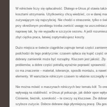
W rolnictwie liczy się opłacalność. Dlatego e-Ursus.pl stawia tak
kosztami utrzymania. Użytkownicy chcą wiedzieć, co w danej ma
zużywającym się najszybciej. Nie chodzi o straszenie, tylko o św
przy określonym przebiegu trzeba zwrócić uwagę na uszczelniac
naprawę tak, by nie wypadła w szczycie sezonu. A jeśli rozumiesz
zbyt ciężka praca, łatwiej zoptymalizujesz koszty.
Dużo miejsca w świecie ciągników zajmuje temat części zamienny
podchodzi do tego praktycznie: czasem opłaca się kupić część o
dobrany zamiennik może być rozsądny. Kluczem jest jakość. Zły
problemów, a dobre części potrafią wyraźnie poprawić sprawność
co ma znaczenie – materiał, tolerancje, sposób montażu, a nawet 
elementy. W warsztacie rolniczym czasem to właśnie szczegóły r
Nie można mówić o maszynach rolniczych bez tematu kół. To on
wpływają na stabilność. e-Ursus.pl pokazuje, jak dobór opon wpły
Ciśnienie, bieżnik, szerokość – te rzeczy są kluczowe. Źle dob
szybsze zużycie. Dobrze dobrane daje płynniejszą pracę. Dla gos