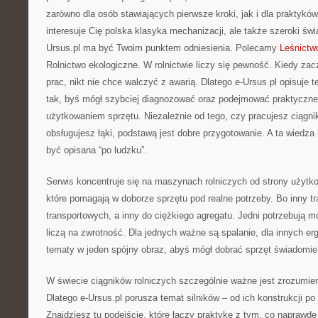
zarówno dla osób stawiających pierwsze kroki, jak i dla praktyków
interesuje Cię polska klasyka mechanizacji, ale także szeroki świ
Ursus.pl ma być Twoim punktem odniesienia. Polecamy
Leśnictw
Rolnictwo ekologiczne. W rolnictwie liczy się pewność. Kiedy za
prac, nikt nie chce walczyć z awarią. Dlatego e-Ursus.pl opisuje
tak, byś mógł szybciej diagnozować oraz podejmować praktyczne
użytkowaniem sprzętu. Niezależnie od tego, czy pracujesz ciągni
obsługujesz łąki, podstawą jest dobre przygotowanie. A ta wiedza
być opisana “po ludzku”.
Serwis koncentruje się na maszynach rolniczych od strony użytkow
które pomagają w doborze sprzętu pod realne potrzeby. Bo inny tr
transportowych, a inny do ciężkiego agregatu. Jedni potrzebują 
liczą na zwrotność. Dla jednych ważne są spalanie, dla innych erg
tematy w jeden spójny obraz, abyś mógł dobrać sprzęt świadomie
W świecie ciągników rolniczych szczególnie ważne jest zrozumien
Dlatego e-Ursus.pl porusza temat silników – od ich konstrukcji po
Znajdziesz tu podejście, które łączy praktykę z tym, co naprawdę 