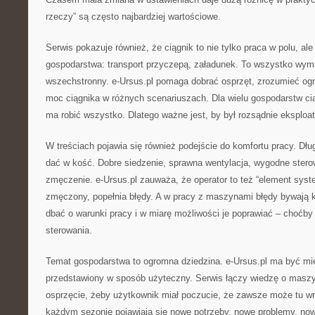
rzeczy” są często najbardziej wartościowe.
Serwis pokazuje również, że ciągnik to nie tylko praca w polu, al
gospodarstwa: transport przyczepą, załadunek. To wszystko wyma
wszechstronny. e-Ursus.pl pomaga dobrać osprzęt, zrozumieć ogr
moc ciągnika w różnych scenariuszach. Dla wielu gospodarstw ciąg
ma robić wszystko. Dlatego ważne jest, by był rozsądnie eksploa
W treściach pojawia się również podejście do komfortu pracy. Dług
dać w kość. Dobre siedzenie, sprawna wentylacja, wygodne sterow
zmęczenie. e-Ursus.pl zauważa, że operator to też “element syste
zmęczony, popełnia błędy. A w pracy z maszynami błędy bywają 
dbać o warunki pracy i w miarę możliwości je poprawiać – choćb
sterowania.
Temat gospodarstwa to ogromna dziedzina. e-Ursus.pl ma być mie
przedstawiony w sposób użyteczny. Serwis łączy wiedzę o maszy
osprzęcie, żeby użytkownik miał poczucie, że zawsze może tu wró
każdym sezonie pojawiają się nowe potrzeby, nowe problemy, now