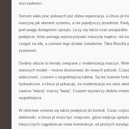
oszczędności.
Sercem wielu prac polowych jest dobra organizacja. e-Ursus.pl ins
maszynę jak element systemu, a nie pojedynczy przedmiot. Kiedy
pod uwagę dostępność sprzętu. Liczy się także czas przejazdów
podejście, które pomaga wykorzystywać maszynę mądrze: nie kato
czegoś na siłę, a zamiast tego działać świadomie. Taka filozofia 
żywotność.
Osobny obszar to tematy związane z modernizacją maszyn. Wiel
starszych modeli – można dostosować do nowych potrzeb. Czase
widoczność, czasem o wygodniejszą kabinę. Są też kwestie funk
hydrauliczne. e-Ursus.pl pokazuje, że modernizacja ma sens wted
zawsze “więcej” znaczy “lepiej”. Czasem wystarczy drobna zmiana
wygodniejsza.
W rolnictwie zmienia się także podejście do kontroli. Coraz części
elektroniki. e-Ursus.pl może być miejscem, gdzie tradycja spoty
klasycznych ciągników po nowe konstrukcje, od prostych rozwiąza