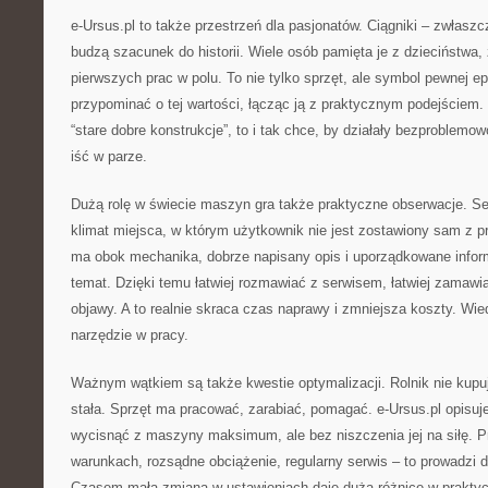
e-Ursus.pl to także przestrzeń dla pasjonatów. Ciągniki – zwłasz
budzą szacunek do historii. Wiele osób pamięta je z dzieciństwa,
pierwszych prac w polu. To nie tylko sprzęt, ale symbol pewnej e
przypominać o tej wartości, łącząc ją z praktycznym podejściem. B
“stare dobre konstrukcje”, to i tak chce, by działały bezproblem
iść w parze.
Dużą rolę w świecie maszyn gra także praktyczne obserwacje. Se
klimat miejsca, w którym użytkownik nie jest zostawiony sam z p
ma obok mechanika, dobrze napisany opis i uporządkowane infor
temat. Dzięki temu łatwiej rozmawiać z serwisem, łatwiej zamawia
objawy. A to realnie skraca czas naprawy i zmniejsza koszty. Wiedz
narzędzie w pracy.
Ważnym wątkiem są także kwestie optymalizacji. Rolnik nie kupu
stała. Sprzęt ma pracować, zarabiać, pomagać. e-Ursus.pl opisuj
wycisnąć z maszyny maksimum, ale bez niszczenia jej na siłę. 
warunkach, rozsądne obciążenie, regularny serwis – to prowadzi 
Czasem mała zmiana w ustawieniach daje dużą różnicę w praktyce