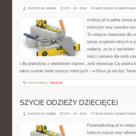
POSTED BY ADMIN
STY - 26 - 2026
MOŻLIWOŚĆ KOMENTOWA
e-Ursus.pl to pełna strona
rolniczym oraz szeroko rozu
To miejsce stworzone dla o
temat urządzeń rolnych w 
nadęcia, za to z naciskiem
treści zarówno dla osób sta
i dla praktyków z wieloletnim stażem. Jeśli interesuje Cię polska 
także szeroki świat maszyn rolniczych – e-Ursus.pl ma być Twoi
CATEGORIES:
THAIFUN
SZYCIE ODZIEŻY DZIECIĘCEJ
POSTED BY ADMIN
STY - 26 - 2026
MOŻLIWOŚĆ KOMENTOWA
Paramedicshop.pl to miejsc
twórcze szycie oraz odmieni