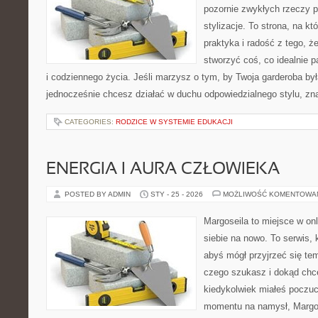
pozornie zwykłych rzeczy 
stylizacje. To strona, na któ
praktyka i radość z tego, 
stworzyć coś, co idealnie p
i codziennego życia. Jeśli marzysz o tym, by Twoja garderoba był
jednocześnie chcesz działać w duchu odpowiedzialnego stylu, zn
CATEGORIES:
RODZICE W SYSTEMIE EDUKACJI
ENERGIA I AURA CZŁOWIEKA
POSTED BY ADMIN
STY - 25 - 2026
MOŻLIWOŚĆ KOMENTOWA
Margoseila to miejsce w on
siebie na nowo. To serwis, 
abyś mógł przyjrzeć się tem
czego szukasz i dokąd chc
kiedykolwiek miałeś poczuc
momentu na namysł, Margose