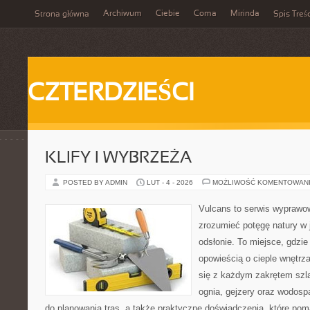
Archiwum
Ciebie
Coma
Mirinda
Strona główna
Spis Treśc
CZTERDZIEŚCI
KLIFY I WYBRZEŻA
POSTED BY ADMIN
LUT - 4 - 2026
MOŻLIWOŚĆ KOMENTOWAN
Vulcans to serwis wyprawow
zrozumieć potęgę natury w je
odsłonie. To miejsce, gdzie
opowieścią o cieple wnętrza
się z każdym zakrętem szla
ognia, gejzery oraz wodospa
do planowania tras, a także praktyczne doświadczenia, które po