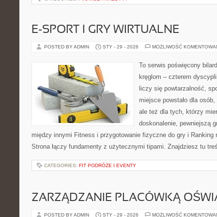
E-SPORT I GRY WIRTUALNE
POSTED BY ADMIN
STY - 29 - 2026
MOŻLIWOŚĆ KOMENTOWA
To serwis poświęcony bilard
kręglom – czterem dyscypli
liczy się powtarzalność, sp
miejsce powstało dla osób, 
ale też dla tych, którzy mi
doskonalenie, pewniejszą gr
między innymi Fitness i przygotowanie fizyczne do gry i Ranking 
Strona łączy fundamenty z użytecznymi tipami. Znajdziesz tu treś
CATEGORIES:
FIT PODRÓŻE I EVENTY
ZARZĄDZANIE PLACÓWKĄ OŚW
POSTED BY ADMIN
STY - 29 - 2026
MOŻLIWOŚĆ KOMENTOWA