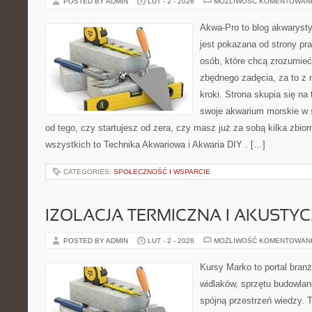
POSTED BY ADMIN
LUT - 2 - 2026
MOŻLIWOŚĆ KOMENTOWAN
Akwa-Pro to blog akwaryst
jest pokazana od strony pra
osób, które chcą zrozumieć
zbędnego zadęcia, za to z
kroki. Strona skupia się na
swoje akwarium morskie w s
od tego, czy startujesz od zera, czy masz już za sobą kilka zbior
wszystkich to Technika Akwariowa i Akwaria DIY . […]
CATEGORIES:
SPOŁECZNOŚĆ I WSPARCIE
IZOLACJA TERMICZNA I AKUSTY
POSTED BY ADMIN
LUT - 2 - 2026
MOŻLIWOŚĆ KOMENTOWAN
Kursy Marko to portal branż
widlaków, sprzętu budowlan
spójną przestrzeń wiedzy. 