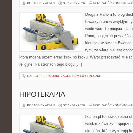
POSTED BY ADMIN
STY - 31 - 2026
MOŻLIWOŚĆ KOMENTOWA
Droga z Panem to blog duc
towarzyszem w zwykłym ry
wędrówce. To miejsce dla o
Pana, pogłębiać przyjaźń 
kierunek w świetle Ewangeli
tym, że wiara nie jest ozdo
którą można przemierzać krok po kroku. Warto przeczytać Miejsc
religijne. Na stronach tego blogu […]
CATEGORIES:
KAJAKI, ŻAGLE I SPŁYWY RZECZNE
HIPOTERAPIA
POSTED BY ADMIN
STY - 30 - 2026
MOŻLIWOŚĆ KOMENTOWA
Ikarion.pl to nowoczesna st
wiedzę z świeżym spojrzen
dla osób, które wybierają k