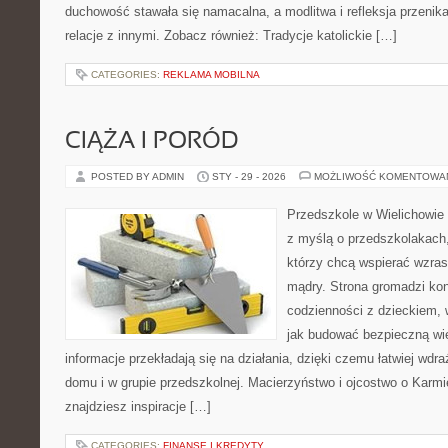
duchowość stawała się namacalna, a modlitwa i refleksja przenika
relacje z innymi. Zobacz również: Tradycje katolickie […]
CATEGORIES:
REKLAMA MOBILNA
CIĄŻA I PORÓD
POSTED BY ADMIN
STY - 29 - 2026
MOŻLIWOŚĆ KOMENTOWA
Przedszkole w Wielichowie 
z myślą o przedszkolakach,
którzy chcą wspierać wzras
mądry. Strona gromadzi ko
codzienności z dzieckiem, 
jak budować bezpieczną wi
informacje przekładają się na działania, dzięki czemu łatwiej wd
domu i w grupie przedszkolnej. Macierzyństwo i ojcostwo o Karmie
znajdziesz inspiracje […]
CATEGORIES:
FINANSE I KREDYTY