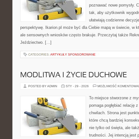
poznawać nowe pomysły. C
tak, aby użytkownik wygodni
ułatwiają codzienne decyzje
perspektywę. Ikarion.pl może być dla Ciebie mapą w świecie, w kt
ale sensownych wniosków często brakuje. Przeczytaj także Rekrea
Jeździectwo. […]
CATEGORIES:
ARTYKUŁY SPONSOROWANE
MODLITWA I ŻYCIE DUCHOWE
POSTED BY ADMIN
STY - 29 - 2026
MOŻLIWOŚĆ KOMENTOWA
To miejsce stworzone z myś
pomaga pogłębiać relację 
chwilach. Strona jest punkt
które chcą bardziej konsek
nie tylko od święta, ale ta
trudności. Jej intencją jest