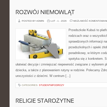
ROZWÓJ NIEMOWLĄT
POSTED BY ADMIN
LUT - 1 - 2026
MOŻLIWOŚĆ KOMENTOWAN
Przedszkole Kubuś to plat
rodzicach oraz o wszystkic
sprawdzonych informacji n
przedszkolnych i opieki żło
poradnikowy, w którym cod
spotyka się z konkretem. S
ułatwiać decyzje i zmniejszać niepewność związane z wyborem p
dziecka, a także z planowaniem rutyny w rodzinie. Polecamy Zdrow
uroczystości z dziećmi. W centrum […]
CATEGORIES:
STUDENTWPODROZY
RELIGIE STAROŻYTNE