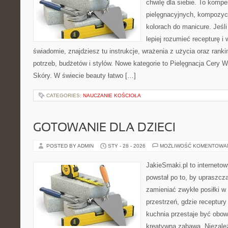
chwilę dla siebie. To komp
pielęgnacyjnych, kompozyc
kolorach do manicure. Jeś
lepiej rozumieć recepturę i 
świadomie, znajdziesz tu instrukcje, wrażenia z użycia oraz ran
potrzeb, budżetów i stylów. Nowe kategorie to Pielęgnacja Cery W
Skóry. W świecie beauty łatwo […]
CATEGORIES:
NAUCZANIE KOŚCIOŁA
GOTOWANIE DLA DZIECI
POSTED BY ADMIN
STY - 28 - 2026
MOŻLIWOŚĆ KOMENTOWA
JakieSmaki.pl to internetow
powstał po to, by upraszcz
zamieniać zwykłe posiłki w
przestrzeń, gdzie receptury
kuchnia przestaje być obowi
kreatywną zabawą. Niezależ