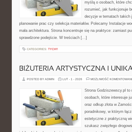
myślą o osobach, które chc
rozumieć, jak funkcjonuje 
decyzje w tematach takich 
planowanie prac czy selekcja materiałów. Polecamy Instalacje wo
mała architektura. Strona koncentruje się na praktyce: zamiast p
sprawdzone podejście. W treściach […]
CATEGORIES:
TYCHY
BIŻUTERIA ARTYSTYCZNA I UNI
POSTED BY ADMIN
LUT - 1 - 2026
MOŻLIWOŚĆ KOMENTOWAN
Strona Godziszewscy.pl to 
osobach, które interesuje ju
oraz odkup złota w Zamości
poradnikowy, w którym łącz
estetyczne z praktyczną w
szukasz zwięzłego drogow