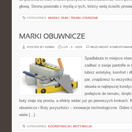
głową. Strona powstała z myślą o tych, którzy wolą ścieżki prow
CATEGORIES:
WHISKY, RUM I TRUNKI STARZONE
MARKI OBUWNICZE
POSTED BY ADMIN
LUT - 3 - 2026
MOŻLIWOŚĆ KOMENTOWAN
Spadlabuta to miejsce stwo
zadbać o swoje pantofle w s
lubisz estetykę, komfort i 
par, znajdziesz tu wszystko
obuwia w najlepszej kondyc
podejście do tematu, dzięk
buty staje się prosta, a efekty widać już po pierwszych krokach. 
obuwnicze i Buty przyszłości – innowacje technologiczne. Dobre tr
wiele […]
CATEGORIES:
KOORDYNACJA I MOTYWACJA