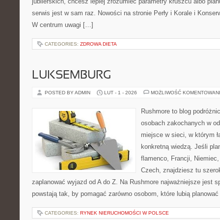
jubilerskich, chcesz lepiej zrozumieć parametry kruszcu albo planu
serwis jest w sam raz. Nowości na stronie Perły i Korale i Konserw
W centrum uwagi […]
CATEGORIES:
ZDROWA DIETA
LUKSEMBURG
POSTED BY ADMIN
LUT - 1 - 2026
MOŻLIWOŚĆ KOMENTOWAN
Rushmore to blog podróżnic
osobach zakochanych w od
miejsce w sieci, w którym 
konkretną wiedzą. Jeśli pla
flamenco, Francji, Niemiec, 
Czech, znajdziesz tu szero
zaplanować wyjazd od A do Z. Na Rushmore najważniejsze jest s
powstają tak, by pomagać zarówno osobom, które lubią planować
CATEGORIES:
RYNEK NIERUCHOMOŚCI W POLSCE