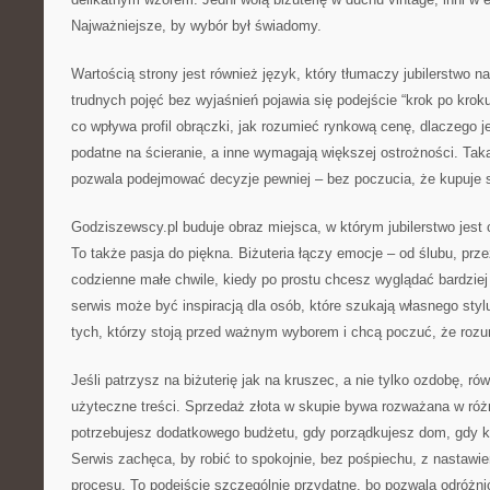
Najważniejsze, by wybór był świadomy.
Wartością strony jest również język, który tłumaczy jubilerstwo n
trudnych pojęć bez wyjaśnień pojawia się podejście “krok po kroku
co wpływa profil obrączki, jak rozumieć rynkową cenę, dlaczego 
podatne na ścieranie, a inne wymagają większej ostrożności. Ta
pozwala podejmować decyzje pewniej – bez poczucia, że kupuje s
Godziszewscy.pl buduje obraz miejsca, w którym jubilerstwo jest
To także pasja do piękna. Biżuteria łączy emocje – od ślubu, prz
codzienne małe chwile, kiedy po prostu chcesz wyglądać bardzie
serwis może być inspiracją dla osób, które szukają własnego styl
tych, którzy stoją przed ważnym wyborem i chcą poczuć, że rozum
Jeśli patrzysz na biżuterię jak na kruszec, a nie tylko ozdobę, ró
użyteczne treści. Sprzedaż złota w skupie bywa rozważana w róż
potrzebujesz dodatkowego budżetu, gdy porządkujesz dom, gdy 
Serwis zachęca, by robić to spokojnie, bez pośpiechu, z nastawi
procesu. To podejście szczególnie przydatne, bo pozwala odróżn