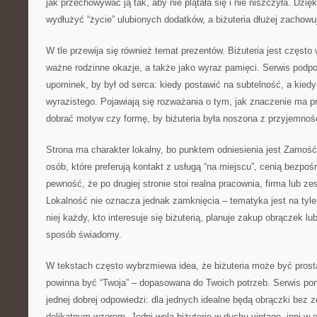
jak przechowywać ją tak, aby nie plątała się i nie niszczyła. Dzi
wydłużyć “życie” ulubionych dodatków, a biżuteria dłużej zachowu
W tle przewija się również temat prezentów. Biżuteria jest często
ważne rodzinne okazje, a także jako wyraz pamięci. Serwis podpo
upominek, by był od serca: kiedy postawić na subtelność, a kiedy
wyrazistego. Pojawiają się rozważania o tym, jak znaczenie ma pr
dobrać motyw czy formę, by biżuteria była noszona z przyjemnoś
Strona ma charakter lokalny, bo punktem odniesienia jest Zamość 
osób, które preferują kontakt z usługą “na miejscu”, cenią bezpośr
pewność, że po drugiej stronie stoi realna pracownia, firma lub z
Lokalność nie oznacza jednak zamknięcia – tematyka jest na tyle
niej każdy, kto interesuje się biżuterią, planuje zakup obrączek l
sposób świadomy.
W tekstach często wybrzmiewa idea, że biżuteria może być prost
powinna być “Twoja” – dopasowana do Twoich potrzeb. Serwis po
jednej dobrej odpowiedzi: dla jednych idealne będą obrączki bez z
delikatnym wzorem. Jedni wolą biżuterię w duchu vintage, inni w