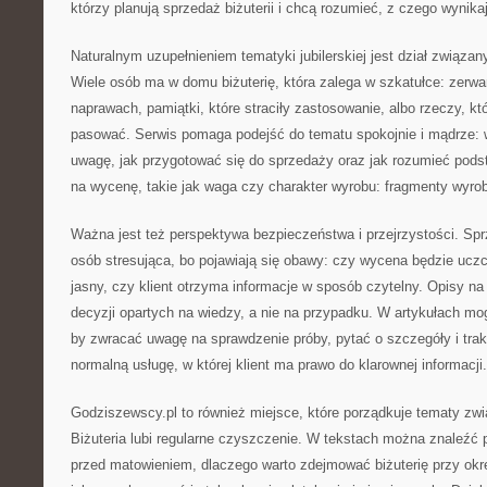
którzy planują sprzedaż biżuterii i chcą rozumieć, z czego wynik
Naturalnym uzupełnieniem tematyki jubilerskiej jest dział związ
Wiele osób ma w domu biżuterię, która zalega w szkatułce: zerw
naprawach, pamiątki, które straciły zastosowanie, albo rzeczy, kt
pasować. Serwis pomaga podejść do tematu spokojnie i mądrze: w
uwagę, jak przygotować się do sprzedaży oraz jak rozumieć pod
na wycenę, takie jak waga czy charakter wyrobu: fragmenty wyro
Ważna jest też perspektywa bezpieczeństwa i przejrzystości. Spr
osób stresująca, bo pojawiają się obawy: czy wycena będzie ucz
jasny, czy klient otrzyma informacje w sposób czytelny. Opisy na
decyzji opartych na wiedzy, a nie na przypadku. W artykułach mo
by zwracać uwagę na sprawdzenie próby, pytać o szczegóły i trak
normalną usługę, w której klient ma prawo do klarownej informacji.
Godziszewscy.pl to również miejsce, które porządkuje tematy zwi
Biżuteria lubi regularne czyszczenie. W tekstach można znaleźć 
przed matowieniem, dlaczego warto zdejmować biżuterię przy ok