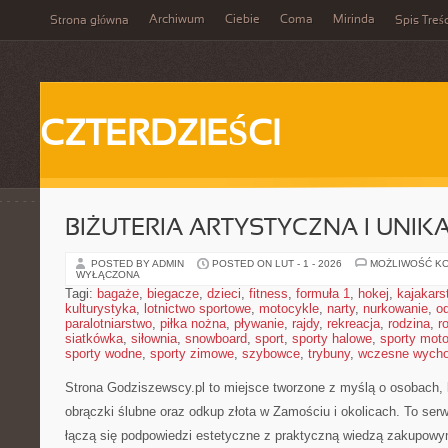
Archiwum
Ciebie
Coma
Mirinda
Strona główna
Spis Treśc
CZTERDZIEŚCI
BIŻUTERIA ARTYSTYCZNA I UNI
POSTED BY ADMIN
POSTED ON LUT - 1 - 2026
MOŻLIWOŚĆ K
WYŁĄCZONA
Tagi:
bagaże
,
biegacze
,
dzieci
,
fitness
,
formuła 1
,
hokej
,
kajakars
kulturystyka
,
lotnictwo sportowe
,
motocykle
,
narty
,
nurkowanie
,
o
paralotniarstwo
,
piłka nożna
,
pływanie
,
rajdy
,
rekreacja
,
rodzina
,
r
siatkówka
,
siłownia
,
snowboard
,
sport
,
sporty halowe
,
sporty mot
sporty wodne
,
sporty zimowe
,
szybowce
,
trybuny
,
wczesne wych
Strona Godziszewscy.pl to miejsce tworzone z myślą o osobach, kt
obrączki ślubne oraz odkup złota w Zamościu i okolicach. To ser
łączą się podpowiedzi estetyczne z praktyczną wiedzą zakupowym