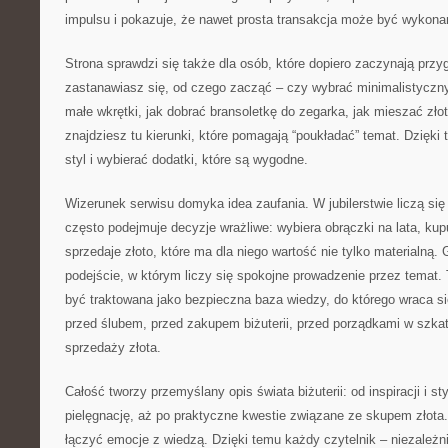
impulsu i pokazuje, że nawet prosta transakcja może być wykon
Strona sprawdzi się także dla osób, które dopiero zaczynają przyg
zastanawiasz się, od czego zacząć – czy wybrać minimalistyczny
małe wkrętki, jak dobrać bransoletkę do zegarka, jak mieszać zło
znajdziesz tu kierunki, które pomagają “poukładać” temat. Dzięki
styl i wybierać dodatki, które są wygodne.
Wizerunek serwisu domyka idea zaufania. W jubilerstwie liczą się
często podejmuje decyzje wrażliwe: wybiera obrączki na lata, kup
sprzedaje złoto, które ma dla niego wartość nie tylko materialną.
podejście, w którym liczy się spokojne prowadzenie przez temat.
być traktowana jako bezpieczna baza wiedzy, do którego wraca 
przed ślubem, przed zakupem biżuterii, przed porządkami w szka
sprzedaży złota.
Całość tworzy przemyślany opis świata biżuterii: od inspiracji i st
pielęgnację, aż po praktyczne kwestie związane ze skupem złota
łączyć emocje z wiedzą. Dzięki temu każdy czytelnik – niezależni