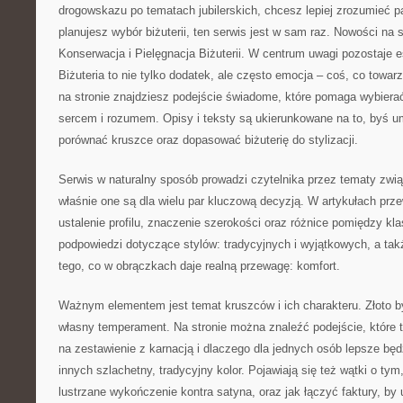
drogowskazu po tematach jubilerskich, chcesz lepiej zrozumieć p
planujesz wybór biżuterii, ten serwis jest w sam raz. Nowości na 
Konserwacja i Pielęgnacja Biżuterii. W centrum uwagi pozostaje e
Biżuteria to nie tylko dodatek, ale często emocja – coś, co towar
na stronie znajdziesz podejście świadome, które pomaga wybiera
sercem i rozumem. Opisy i teksty są ukierunkowane na to, byś um
porównać kruszce oraz dopasować biżuterię do stylizacji.
Serwis w naturalny sposób prowadzi czytelnika przez tematy zwią
właśnie one są dla wielu par kluczową decyzją. W artykułach przew
ustalenie profilu, znaczenie szerokości oraz różnice pomiędzy kl
podpowiedzi dotyczące stylów: tradycyjnych i wyjątkowych, a ta
tego, co w obrączkach daje realną przewagę: komfort.
Ważnym elementem jest temat kruszców i ich charakteru. Złoto b
własny temperament. Na stronie można znaleźć podejście, które 
na zestawienie z karnacją i dlaczego dla jednych osób lepsze będz
innych szlachetny, tradycyjny kolor. Pojawiają się też wątki o ty
lustrzane wykończenie kontra satyna, oraz jak łączyć faktury, by