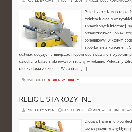
POSTED BY ADMIN
LUT - 1 - 2026
MOŻLIWOŚĆ KOMENTOWAN
Przedszkole Kubuś to plat
rodzicach oraz o wszystkic
sprawdzonych informacji n
przedszkolnych i opieki żło
poradnikowy, w którym cod
spotyka się z konkretem. S
ułatwiać decyzje i zmniejszać niepewność związane z wyborem p
dziecka, a także z planowaniem rutyny w rodzinie. Polecamy Zdrow
uroczystości z dziećmi. W centrum […]
CATEGORIES:
STUDENTWPODROZY
RELIGIE STAROŻYTNE
POSTED BY ADMIN
STY - 31 - 2026
MOŻLIWOŚĆ KOMENTOWA
Droga z Panem to blog duc
towarzyszem w zwykłym ry