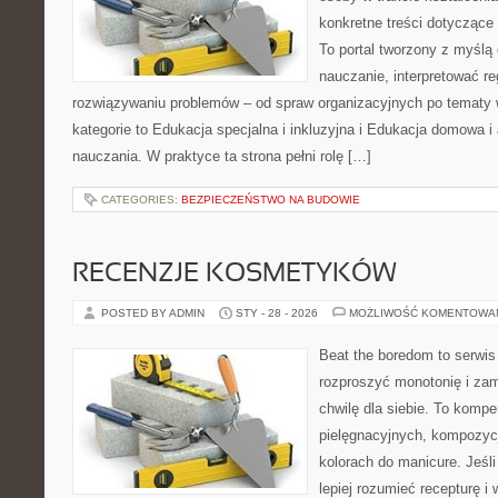
konkretne treści dotyczące
To portal tworzony z myślą 
nauczanie, interpretować r
rozwiązywaniu problemów – od spraw organizacyjnych po temat
kategorie to Edukacja specjalna i inkluzyjna i Edukacja domowa i
nauczania. W praktyce ta strona pełni rolę […]
CATEGORIES:
BEZPIECZEŃSTWO NA BUDOWIE
RECENZJE KOSMETYKÓW
POSTED BY ADMIN
STY - 28 - 2026
MOŻLIWOŚĆ KOMENTOWA
Beat the boredom to serwis
rozproszyć monotonię i zam
chwilę dla siebie. To komp
pielęgnacyjnych, kompozyc
kolorach do manicure. Jeś
lepiej rozumieć recepturę i 