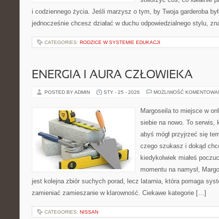
i codziennego życia. Jeśli marzysz o tym, by Twoja garderoba był
jednocześnie chcesz działać w duchu odpowiedzialnego stylu, zn
CATEGORIES:
RODZICE W SYSTEMIE EDUKACJI
ENERGIA I AURA CZŁOWIEKA
POSTED BY ADMIN
STY - 25 - 2026
MOŻLIWOŚĆ KOMENTOWA
Margoseila to miejsce w on
siebie na nowo. To serwis, 
abyś mógł przyjrzeć się tem
czego szukasz i dokąd chc
kiedykolwiek miałeś poczuc
momentu na namysł, Margose
jest kolejna zbiór suchych porad, lecz latarnia, która pomaga sy
zamieniać zamieszanie w klarowność. Ciekawe kategorie […]
CATEGORIES:
NISSAN