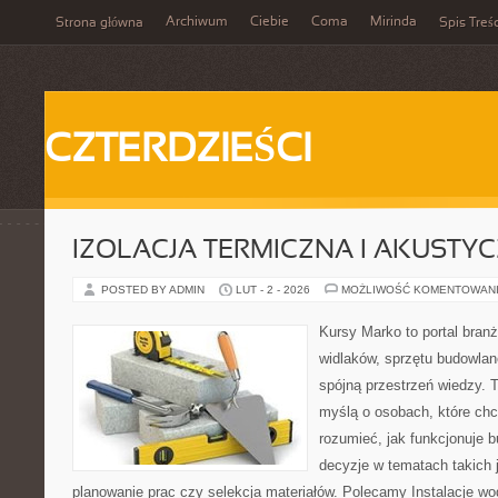
Archiwum
Ciebie
Coma
Mirinda
Strona główna
Spis Treśc
CZTERDZIEŚCI
IZOLACJA TERMICZNA I AKUSTY
POSTED BY ADMIN
LUT - 2 - 2026
MOŻLIWOŚĆ KOMENTOWAN
Kursy Marko to portal branż
widlaków, sprzętu budowlan
spójną przestrzeń wiedzy. 
myślą o osobach, które chc
rozumieć, jak funkcjonuje 
decyzje w tematach takich 
planowanie prac czy selekcja materiałów. Polecamy Instalacje wo