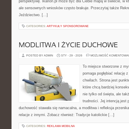
perspektywę. Ikarion.pl może być dla Ciebie mapą w świecie, w kt
ale sensownych wniosków często brakuje. Przeczytaj także Rekrea
Jeździectwo. […]
CATEGORIES:
ARTYKUŁY SPONSOROWANE
MODLITWA I ŻYCIE DUCHOWE
POSTED BY ADMIN
STY - 29 - 2026
MOŻLIWOŚĆ KOMENTOWA
To miejsce stworzone z myś
pomaga pogłębiać relację 
chwilach. Strona jest punkt
które chcą bardziej konsek
nie tylko od święta, ale ta
trudności. Jej intencją jest
duchowość stawała się namacalna, a modlitwa i refleksja przenika
relacje z innymi. Zobacz również: Tradycje katolickie […]
CATEGORIES:
REKLAMA MOBILNA