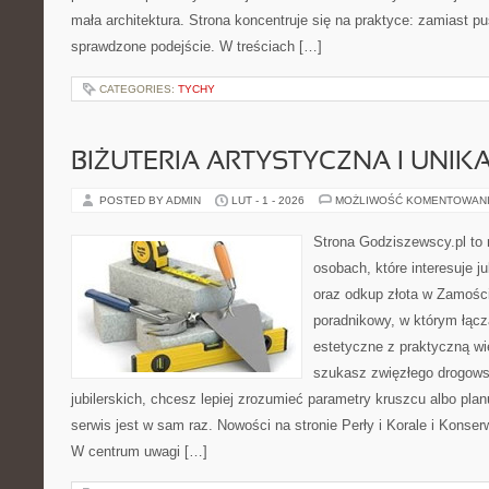
mała architektura. Strona koncentruje się na praktyce: zamiast p
sprawdzone podejście. W treściach […]
CATEGORIES:
TYCHY
BIŻUTERIA ARTYSTYCZNA I UNI
POSTED BY ADMIN
LUT - 1 - 2026
MOŻLIWOŚĆ KOMENTOWAN
Strona Godziszewscy.pl to 
osobach, które interesuje ju
oraz odkup złota w Zamości
poradnikowy, w którym łącz
estetyczne z praktyczną w
szukasz zwięzłego drogow
jubilerskich, chcesz lepiej zrozumieć parametry kruszcu albo planu
serwis jest w sam raz. Nowości na stronie Perły i Korale i Konserw
W centrum uwagi […]