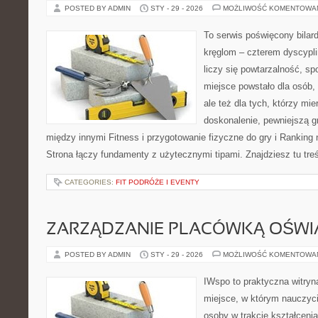
POSTED BY ADMIN
STY - 29 - 2026
MOŻLIWOŚĆ KOMENTOWA
To serwis poświęcony bilard
kręglom – czterem dyscypli
liczy się powtarzalność, sp
miejsce powstało dla osób, 
ale też dla tych, którzy mi
doskonalenie, pewniejszą gr
między innymi Fitness i przygotowanie fizyczne do gry i Ranking 
Strona łączy fundamenty z użytecznymi tipami. Znajdziesz tu treś
CATEGORIES:
FIT PODRÓŻE I EVENTY
ZARZĄDZANIE PLACÓWKĄ OŚW
POSTED BY ADMIN
STY - 29 - 2026
MOŻLIWOŚĆ KOMENTOWA
IWspo to praktyczna witryn
miejsce, w którym nauczyci
osoby w trakcie kształceni