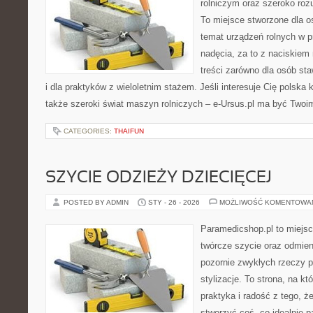
rolniczym oraz szeroko rozu
To miejsce stworzone dla o
temat urządzeń rolnych w 
nadęcia, za to z naciskiem
treści zarówno dla osób sta
i dla praktyków z wieloletnim stażem. Jeśli interesuje Cię polska 
także szeroki świat maszyn rolniczych – e-Ursus.pl ma być Twoi
CATEGORIES:
THAIFUN
SZYCIE ODZIEŻY DZIECIĘCEJ
POSTED BY ADMIN
STY - 26 - 2026
MOŻLIWOŚĆ KOMENTOWA
Paramedicshop.pl to miejsc
twórcze szycie oraz odmieni
pozornie zwykłych rzeczy 
stylizacje. To strona, na któ
praktyka i radość z tego, 
stworzyć coś, co idealnie p