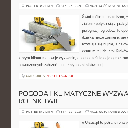
POSTED BY ADMIN
STY - 27 - 2026
MOŻLIWOŚĆ KOMENTOWA
Świat roślin to przestrzeń, 
zieleni spotyka się z prakty
pielęgnacji ogrodów. To opo
działka może zamienić się w
rozwijają się bujnie, a czł
centrum tej idei stoi Kraków 
którym klimat ma swoje wyzwania, a jednocześnie daje ogrom moż
nowoczesnych założeń – od małych zakątków po […]
CATEGORIES:
NAPOJE I KOKTAJLE
POGODA I KLIMATYCZNE WYZWA
ROLNICTWIE
POSTED BY ADMIN
STY - 26 - 2026
MOŻLIWOŚĆ KOMENTOWA
e-Ursus.pl to pełna strona