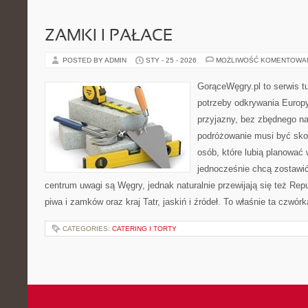
ZAMKI I PAŁACE
POSTED BY ADMIN
STY - 25 - 2026
MOŻLIWOŚĆ KOMENTOWA
GorąceWęgry.pl to serwis tu
potrzeby odkrywania Europ
przyjazny, bez zbędnego na
podróżowanie musi być sko
osób, które lubią planować 
jednocześnie chcą zostawi
centrum uwagi są Węgry, jednak naturalnie przewijają się też Repu
piwa i zamków oraz kraj Tatr, jaskiń i źródeł. To właśnie ta czwór
CATEGORIES:
CATERING I TORTY