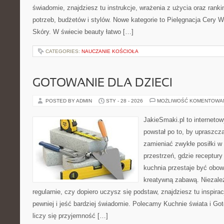
świadomie, znajdziesz tu instrukcje, wrażenia z użycia oraz ran
potrzeb, budżetów i stylów. Nowe kategorie to Pielęgnacja Cery W
Skóry. W świecie beauty łatwo […]
CATEGORIES:
NAUCZANIE KOŚCIOŁA
GOTOWANIE DLA DZIECI
POSTED BY ADMIN
STY - 28 - 2026
MOŻLIWOŚĆ KOMENTOWA
JakieSmaki.pl to internetow
powstał po to, by upraszcz
zamieniać zwykłe posiłki w
przestrzeń, gdzie receptury
kuchnia przestaje być obowi
kreatywną zabawą. Niezależ
regularnie, czy dopiero uczysz się podstaw, znajdziesz tu inspira
pewniej i jeść bardziej świadomie. Polecamy Kuchnie świata i Go
liczy się przyjemność […]