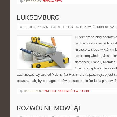
CATEGORIES:
ZDROWA DIETA
LUKSEMBURG
POSTED BY ADMIN
LUT - 1 - 2026
MOŻLIWOŚĆ KOMENTOWAN
Rushmore to blog podróżnic
osobach zakochanych w od
miejsce w sieci, w którym 
konkretną wiedzą. Jeśli pla
flamenco, Francji, Niemiec, 
Czech, znajdziesz tu szero
zaplanować wyjazd od A do Z. Na Rushmore najważniejsze jest s
powstają tak, by pomagać zarówno osobom, które lubią planować
CATEGORIES:
RYNEK NIERUCHOMOŚCI W POLSCE
ROZWÓJ NIEMOWLĄT