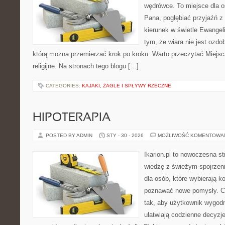
wędrówce. To miejsce dla o
Pana, pogłębiać przyjaźń 
kierunek w świetle Ewangeli
tym, że wiara nie jest ozdo
którą można przemierzać krok po kroku. Warto przeczytać Miejsc
religijne. Na stronach tego blogu […]
CATEGORIES:
KAJAKI, ŻAGLE I SPŁYWY RZECZNE
HIPOTERAPIA
POSTED BY ADMIN
STY - 30 - 2026
MOŻLIWOŚĆ KOMENTOWA
Ikarion.pl to nowoczesna st
wiedzę z świeżym spojrzen
dla osób, które wybierają k
poznawać nowe pomysły. C
tak, aby użytkownik wygodni
ułatwiają codzienne decyzje