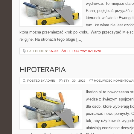
wędrówce. To miejsce dla o
Pana, pogłębiać przyjaźń 
kierunek w świetle Ewangeli
tym, że wiara nie jest ozdo
którą można przemierzać krok po kroku. Warto przeczytać Miejsc
religijne. Na stronach tego blogu […]
CATEGORIES:
KAJAKI, ŻAGLE I SPŁYWY RZECZNE
HIPOTERAPIA
POSTED BY ADMIN
STY - 30 - 2026
MOŻLIWOŚĆ KOMENTOWA
Ikarion.pl to nowoczesna st
wiedzę z świeżym spojrzen
dla osób, które wybierają k
poznawać nowe pomysły. C
tak, aby użytkownik wygodni
ułatwiają codzienne decyzje