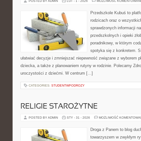
POSTED BY ADMIN
LUT - 1 - 2026
MOŻLIWOŚĆ KOMENTOWAN
Przedszkole Kubuś to plat
rodzicach oraz o wszystkic
sprawdzonych informacji n
przedszkolnych i opieki żło
poradnikowy, w którym cod
spotyka się z konkretem. S
ułatwiać decyzje i zmniejszać niepewność związane z wyborem p
dziecka, a także z planowaniem rutyny w rodzinie. Polecamy Zdrow
uroczystości z dziećmi. W centrum […]
CATEGORIES:
STUDENTWPODROZY
RELIGIE STAROŻYTNE
POSTED BY ADMIN
STY - 31 - 2026
MOŻLIWOŚĆ KOMENTOWA
Droga z Panem to blog duc
towarzyszem w zwykłym ry