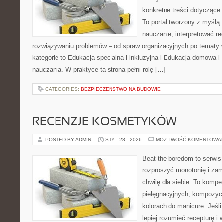
konkretne treści dotyczące
To portal tworzony z myślą 
nauczanie, interpretować r
rozwiązywaniu problemów – od spraw organizacyjnych po temat
kategorie to Edukacja specjalna i inkluzyjna i Edukacja domowa i
nauczania. W praktyce ta strona pełni rolę […]
CATEGORIES:
BEZPIECZEŃSTWO NA BUDOWIE
RECENZJE KOSMETYKÓW
POSTED BY ADMIN
STY - 28 - 2026
MOŻLIWOŚĆ KOMENTOWA
Beat the boredom to serwis
rozproszyć monotonię i zam
chwilę dla siebie. To komp
pielęgnacyjnych, kompozyc
kolorach do manicure. Jeś
lepiej rozumieć recepturę i 