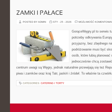
ZAMKI I PAŁACE
POSTED BY ADMIN
STY - 25 - 2026
MOŻLIWOŚĆ KOMENTOWA
GorąceWęgry.pl to serwis tu
potrzeby odkrywania Europ
przyjazny, bez zbędnego na
podróżowanie musi być sko
osób, które lubią planować 
jednocześnie chcą zostawi
centrum uwagi są Węgry, jednak naturalnie przewijają się też Repu
piwa i zamków oraz kraj Tatr, jaskiń i źródeł. To właśnie ta czwór
CATEGORIES:
CATERING I TORTY