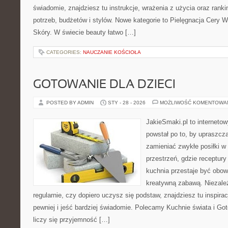
świadomie, znajdziesz tu instrukcje, wrażenia z użycia oraz ran
potrzeb, budżetów i stylów. Nowe kategorie to Pielęgnacja Cery W
Skóry. W świecie beauty łatwo […]
CATEGORIES:
NAUCZANIE KOŚCIOŁA
GOTOWANIE DLA DZIECI
POSTED BY ADMIN
STY - 28 - 2026
MOŻLIWOŚĆ KOMENTOWA
JakieSmaki.pl to internetow
powstał po to, by upraszcz
zamieniać zwykłe posiłki w
przestrzeń, gdzie receptury
kuchnia przestaje być obowi
kreatywną zabawą. Niezależ
regularnie, czy dopiero uczysz się podstaw, znajdziesz tu inspira
pewniej i jeść bardziej świadomie. Polecamy Kuchnie świata i Go
liczy się przyjemność […]