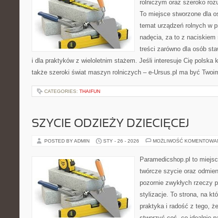
rolniczym oraz szeroko rozu
To miejsce stworzone dla o
temat urządzeń rolnych w 
nadęcia, za to z naciskiem
treści zarówno dla osób sta
i dla praktyków z wieloletnim stażem. Jeśli interesuje Cię polska 
także szeroki świat maszyn rolniczych – e-Ursus.pl ma być Twoi
CATEGORIES:
THAIFUN
SZYCIE ODZIEŻY DZIECIĘCEJ
POSTED BY ADMIN
STY - 26 - 2026
MOŻLIWOŚĆ KOMENTOWA
Paramedicshop.pl to miejsc
twórcze szycie oraz odmieni
pozornie zwykłych rzeczy 
stylizacje. To strona, na któ
praktyka i radość z tego, 
stworzyć coś, co idealnie p