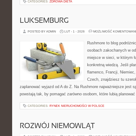
CATEGORIES:
ZDROWA DIETA
LUKSEMBURG
POSTED BY ADMIN
LUT - 1 - 2026
MOŻLIWOŚĆ KOMENTOWAN
Rushmore to blog podróżnic
osobach zakochanych w od
miejsce w sieci, w którym 
konkretną wiedzą. Jeśli pla
flamenco, Francji, Niemiec, 
Czech, znajdziesz tu szero
zaplanować wyjazd od A do Z. Na Rushmore najważniejsze jest s
powstają tak, by pomagać zarówno osobom, które lubią planować
CATEGORIES:
RYNEK NIERUCHOMOŚCI W POLSCE
ROZWÓJ NIEMOWLĄT