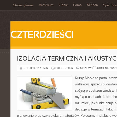
Archiwum
Ciebie
Coma
Mirinda
Strona główna
Spis Treśc
CZTERDZIEŚCI
IZOLACJA TERMICZNA I AKUSTY
POSTED BY ADMIN
LUT - 2 - 2026
MOŻLIWOŚĆ KOMENTOWAN
Kursy Marko to portal branż
widlaków, sprzętu budowlan
spójną przestrzeń wiedzy. 
myślą o osobach, które chc
rozumieć, jak funkcjonuje 
decyzje w tematach takich 
planowanie prac czy selekcja materiałów. Polecamy Instalacje wo