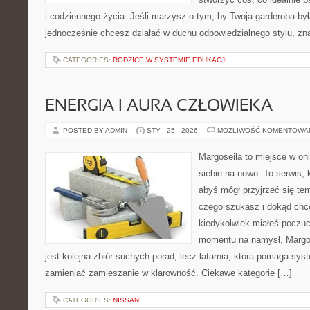
i codziennego życia. Jeśli marzysz o tym, by Twoja garderoba był
jednocześnie chcesz działać w duchu odpowiedzialnego stylu, zn
CATEGORIES:
RODZICE W SYSTEMIE EDUKACJI
ENERGIA I AURA CZŁOWIEKA
POSTED BY ADMIN
STY - 25 - 2026
MOŻLIWOŚĆ KOMENTOWA
Margoseila to miejsce w on
siebie na nowo. To serwis, 
abyś mógł przyjrzeć się tem
czego szukasz i dokąd chc
kiedykolwiek miałeś poczuc
momentu na namysł, Margose
jest kolejna zbiór suchych porad, lecz latarnia, która pomaga sy
zamieniać zamieszanie w klarowność. Ciekawe kategorie […]
CATEGORIES:
NISSAN