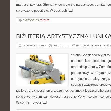
mała architektura. Strona koncentruje się na praktyce: zamiast p
sprawdzone podejście. W treściach […]
CATEGORIES:
TYCHY
BIŻUTERIA ARTYSTYCZNA I UNI
POSTED BY ADMIN
LUT - 1 - 2026
MOŻLIWOŚĆ KOMENTOWAN
Strona Godziszewscy.pl to 
osobach, które interesuje ju
oraz odkup złota w Zamości
poradnikowy, w którym łącz
estetyczne z praktyczną w
szukasz zwięzłego drogow
jubilerskich, chcesz lepiej zrozumieć parametry kruszcu albo planu
serwis jest w sam raz. Nowości na stronie Perły i Korale i Konserw
W centrum uwagi […]