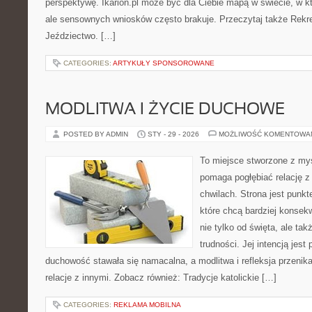
perspektywę. Ikarion.pl może być dla Ciebie mapą w świecie, w kt
ale sensownych wniosków często brakuje. Przeczytaj także Rekrea
Jeździectwo. […]
CATEGORIES:
ARTYKUŁY SPONSOROWANE
MODLITWA I ŻYCIE DUCHOWE
POSTED BY ADMIN
STY - 29 - 2026
MOŻLIWOŚĆ KOMENTOWA
To miejsce stworzone z myś
pomaga pogłębiać relację 
chwilach. Strona jest punkt
które chcą bardziej konsek
nie tylko od święta, ale ta
trudności. Jej intencją jest
duchowość stawała się namacalna, a modlitwa i refleksja przenika
relacje z innymi. Zobacz również: Tradycje katolickie […]
CATEGORIES:
REKLAMA MOBILNA