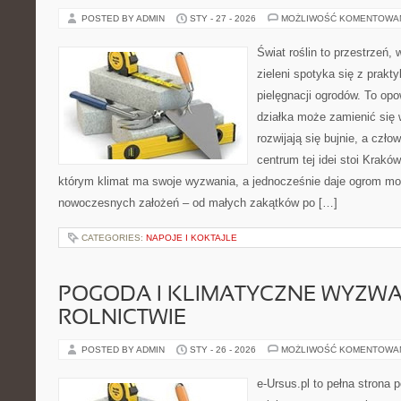
POSTED BY ADMIN
STY - 27 - 2026
MOŻLIWOŚĆ KOMENTOWA
Świat roślin to przestrzeń, 
zieleni spotyka się z prakty
pielęgnacji ogrodów. To opo
działka może zamienić się w
rozwijają się bujnie, a czł
centrum tej idei stoi Kraków 
którym klimat ma swoje wyzwania, a jednocześnie daje ogrom moż
nowoczesnych założeń – od małych zakątków po […]
CATEGORIES:
NAPOJE I KOKTAJLE
POGODA I KLIMATYCZNE WYZWA
ROLNICTWIE
POSTED BY ADMIN
STY - 26 - 2026
MOŻLIWOŚĆ KOMENTOWA
e-Ursus.pl to pełna strona