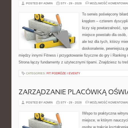
POSTED BY ADMIN
STY - 29 - 2026
MOŻLIWOŚĆ KOMENTOWA
To serwis poświęcony bilard
kręglom – czterem dyscypli
liczy się powtarzalność, sp
miejsce powstało dla osób, 
ale też dla tych, którzy mi
doskonalenie, pewniejszą gr
między innymi Fitness i przygotowanie fizyczne do gry i Ranking 
Strona łączy fundamenty z użytecznymi tipami. Znajdziesz tu treś
CATEGORIES:
FIT PODRÓŻE I EVENTY
ZARZĄDZANIE PLACÓWKĄ OŚW
POSTED BY ADMIN
STY - 29 - 2026
MOŻLIWOŚĆ KOMENTOWA
IWspo to praktyczna witryn
miejsce, w którym nauczyci
osoby w trakcie kształceni