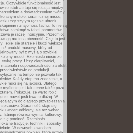
cję. Oczywiście funkcjonalność jest
ównie istotna staje się relacja między
 narzędziem a doświadczeniem twórcy.
konanym stole, ceramicznej misce,
asku czy szytym ręcznie ubraniu
skupienie i znajomość fachu. To nie są
 łatwo zamknąć w tabeli parametrów.
zuwa je raczej intuicyjnie. Przedmiot
uwagą ma inną obecność. Często jest
ły, lepiej się starzeje i budzi większe
 niż produkt masowy, który od
jektowany był z myślą o szybkiej
kolejny model. Rzemiosło niesie ze
 etykę pracy. Uczy cierpliwości,
materiału i odpowiedzialności za efekt
rzeciwieństwie do produkcji
wyłącznie na tempo nie pozwala tak
błędów. Każdy etap ma znaczenie, a
kle mści się na jakości. Dlatego
e myślenie jest tak cenne także poza
tatem. Pokazuje, że warto robić
dnie, nawet jeśli trwa to dłużej. W
hęcającym do ciągłego przyspieszania
t sprzeciwu. Staranność staje się
nku wobec odbiorcy, ale też wobec
y. Istnieje również wymiar kulturowy,
da się pominąć. Rzemiosło
lokalne tradycje, techniki i sposoby
pięknie. W dawnych zawodach
doświadczenia pokoleń, które uczyły