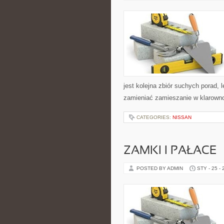
jest kolejna zbiór suchych porad, 
zamieniać zamieszanie w klarowno
CATEGORIES:
NISSAN
ZAMKI I PAŁACE
POSTED BY ADMIN
STY - 25 -