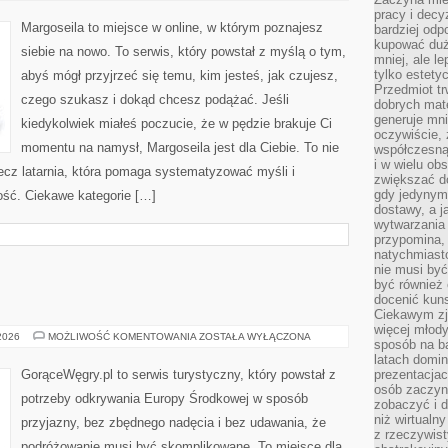
AURA
pracy i decy
CZŁOWIEKA
Margoseila to miejsce w online, w którym poznajesz
bardziej odp
kupować duż
siebie na nowo. To serwis, który powstał z myślą o tym,
mniej, ale l
tylko estety
abyś mógł przyjrzeć się temu, kim jesteś, jak czujesz,
Przedmiot tr
czego szukasz i dokąd chcesz podążać. Jeśli
dobrych mate
generuje mni
kiedykolwiek miałeś poczucie, że w pędzie brakuje Ci
oczywiście, 
momentu na namysł, Margoseila jest dla Ciebie. To nie
współczesną
i w wielu ob
lecz latarnia, która pomaga systematyzować myśli i
zwiększać d
gdy jedynym 
ść. Ciekawe kategorie […]
dostawy, a j
wytwarzania
przypomina, 
natychmiast
nie musi by
być również
docenić kuns
Ciekawym zja
więcej młody
ZAMKI
 2026
MOŻLIWOŚĆ KOMENTOWANIA
ZOSTAŁA WYŁĄCZONA
sposób na ba
I
PAŁACE
latach domi
GorąceWęgry.pl to serwis turystyczny, który powstał z
prezentacjac
osób zaczyna
potrzeby odkrywania Europy Środkowej w sposób
zobaczyć i d
niż wirtualn
przyjazny, bez zbędnego nadęcia i bez udawania, że
z rzeczywist
podróżowanie musi być skomplikowane. To miejsce dla