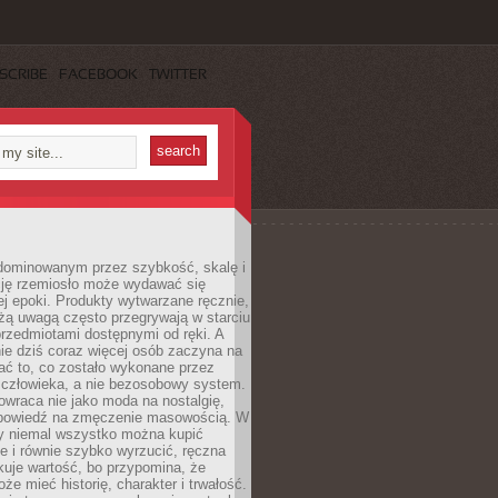
SCRIBE
FACEBOOK
TWITTER
dominowanym przez szybkość, skalę i
ję rzemiosło może wydawać się
j epoki. Produkty wytwarzane ręcznie,
użą uwagą często przegrywają w starciu
rzedmiotami dostępnymi od ręki. A
ie dziś coraz więcej osób zaczyna na
ać to, co zostało wykonane przez
 człowieka, a nie bezosobowy system.
wraca nie jako moda na nostalgię,
dpowiedź na zmęczenie masowością. W
y niemal wszystko można kupić
e i równie szybko wyrzucić, ręczna
uje wartość, bo przypomina, że
że mieć historię, charakter i trwałość.