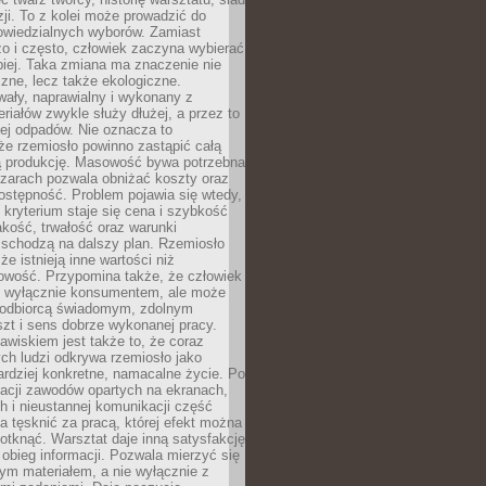
zji. To z kolei może prowadzić do
owiedzialnych wyborów. Zamiast
o i często, człowiek zaczyna wybierać
epiej. Taka zmiana ma znaczenie nie
czne, lecz także ekologiczne.
wały, naprawialny i wykonany z
riałów zwykle służy dłużej, a przez to
ej odpadów. Nie oznacza to
że rzemiosło powinno zastąpić całą
 produkcję. Masowość bywa potrzebna
szarach pozwala obniżać koszty oraz
ostępność. Problem pojawia się wtedy,
kryterium staje się cena i szybkość
akość, trwałość oraz warunki
 schodzą na dalszy plan. Rzemiosło
że istnieją inne wartości niż
owość. Przypomina także, że człowiek
ć wyłącznie konsumentem, ale może
 odbiorcą świadomym, zdolnym
zt i sens dobrze wykonanej pracy.
wiskiem jest także to, że coraz
ch ludzi odkrywa rzemiosło jako
rdziej konkretne, namacalne życie. Po
nacji zawodów opartych na ekranach,
h i nieustannej komunikacji część
 tęsknić za pracą, której efekt można
otknąć. Warsztat daje inną satysfakcję
y obieg informacji. Pozwala mierzyć się
ym materiałem, a nie wyłącznie z