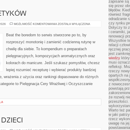
zapisane są 
się przez ob
błędów. Kied
ETYKÓW
również frag
odradzanie r
czy rynku pr
RECENZJE
 2026
MOŻLIWOŚĆ KOMENTOWANIA
ZOSTAŁA WYŁĄCZONA
KOSMETYKÓW
Dotyczy to z
i ceramiki, j
Beat the boredom to serwis stworzone po to, by
renowacji p
Wszystkie t
rozproszyć monotonię i zamienić codzienną rutynę w
relacji czło
chwilę dla siebie. To kompendium o preparatach
ręcznej prac
jest zamkni
pielęgnacyjnych, kompozycjach aromatycznych oraz
wiedzy
który
musi oznacz
kolorach do manicure. Jeśli szukasz pomysłów, chcesz
refleksji. M
lepiej rozumieć recepturę i wybierać produkty bardziej
rzeczy nowyc
opartych na 
je, wrażenia z użycia oraz rankingi dopasowane do różnych
współczesny
kategorie to Pielęgnacja Cery Wrażliwej i Oczyszczanie
z nowoczesn
powstają prz
]
zakorzenion
że rozwój ni
przeszłości
ŁA
wykorzystani
Warto też pa
w jaki patr
rzecz wykona
DZIECI
uwagę na jej
powstawania