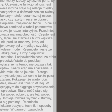
nie tworzy rzeczy wyłącznie po to, by
cję. Oczywiście funkcjonalność jest
ównie istotna staje się relacja między
 narzędziem a doświadczeniem twórcy.
konanym stole, ceramicznej misce,
asku czy szytym ręcznie ubraniu
skupienie i znajomość fachu. To nie są
 łatwo zamknąć w tabeli parametrów.
zuwa je raczej intuicyjnie. Przedmiot
uwagą ma inną obecność. Często jest
ły, lepiej się starzeje i budzi większe
 niż produkt masowy, który od
jektowany był z myślą o szybkiej
kolejny model. Rzemiosło niesie ze
 etykę pracy. Uczy cierpliwości,
materiału i odpowiedzialności za efekt
rzeciwieństwie do produkcji
wyłącznie na tempo nie pozwala tak
błędów. Każdy etap ma znaczenie, a
kle mści się na jakości. Dlatego
e myślenie jest tak cenne także poza
tatem. Pokazuje, że warto robić
dnie, nawet jeśli trwa to dłużej. W
hęcającym do ciągłego przyspieszania
t sprzeciwu. Staranność staje się
nku wobec odbiorcy, ale też wobec
y. Istnieje również wymiar kulturowy,
da się pominąć. Rzemiosło
lokalne tradycje, techniki i sposoby
pięknie. W dawnych zawodach