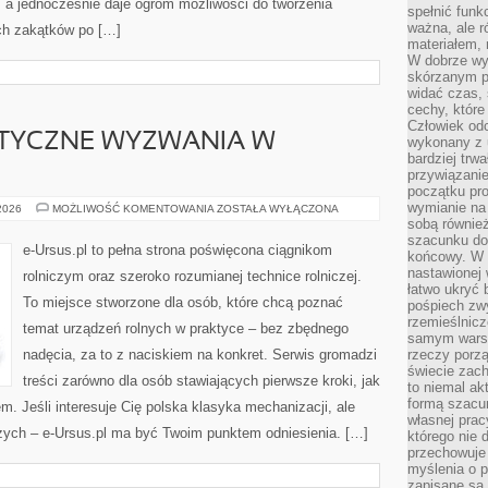
 a jednocześnie daje ogrom możliwości do tworzenia
spełnić funk
ważna, ale r
ch zakątków po […]
materiałem,
W dobrze wy
skórzanym p
widać czas, 
cechy, które
Człowiek odc
ATYCZNE WYZWANIA W
wykonany z 
bardziej trwa
przywiązanie
początku pro
wymianie na 
POGODA
 2026
MOŻLIWOŚĆ KOMENTOWANIA
ZOSTAŁA WYŁĄCZONA
I
sobą również
KLIMATYCZNE
szacunku do 
WYZWANIA
e-Ursus.pl to pełna strona poświęcona ciągnikom
końcowy. W p
W
ROLNICTWIE
nastawionej 
rolniczym oraz szeroko rozumianej technice rolniczej.
łatwo ukryć 
To miejsce stworzone dla osób, które chcą poznać
pośpiech zwy
rzemieślnicz
temat urządzeń rolnych w praktyce – bez zbędnego
samym warsz
nadęcia, za to z naciskiem na konkret. Serwis gromadzi
rzeczy porzą
świecie zac
treści zarówno dla osób stawiających pierwsze kroki, jak
to niemal ak
formą szacu
em. Jeśli interesuje Cię polska klasyka mechanizacji, ale
własnej prac
czych – e-Ursus.pl ma być Twoim punktem odniesienia. […]
którego nie 
przechowuje 
myślenia o 
zapisane są 