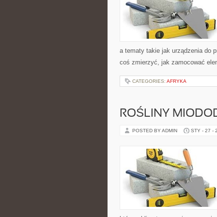
a tematy takie jak urządzenia do 
coś zmierzyć, jak zamocować elem
CATEGORIES:
AFRYKA
ROŚLINY MIODOD
POSTED BY ADMIN
STY - 27 -