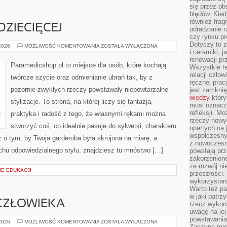
się przez ob
błędów. Kied
również frag
DZIECIĘCEJ
odradzanie r
czy rynku pr
Dotyczy to z
SZYCIE
 2026
MOŻLIWOŚĆ KOMENTOWANIA
ZOSTAŁA WYŁĄCZONA
ODZIEŻY
i ceramiki, j
DZIECIĘCEJ
renowacji p
Paramedicshop.pl to miejsce dla osób, które kochają
Wszystkie t
relacji czło
twórcze szycie oraz odmienianie ubrań tak, by z
ręcznej prac
pozornie zwykłych rzeczy powstawały niepowtarzalne
jest zamkni
wiedzy
który
stylizacje. To strona, na której liczy się fantazja,
musi oznacz
refleksji. M
praktyka i radość z tego, że własnymi rękami można
rzeczy nowyc
stworzyć coś, co idealnie pasuje do sylwetki, charakteru
opartych na 
współczesny
z o tym, by Twoja garderoba była skrojona na miarę, a
z nowoczesn
chu odpowiedzialnego stylu, znajdziesz tu mnóstwo […]
powstają prz
zakorzenion
że rozwój ni
IE EDUKACJI
przeszłości
wykorzystani
Warto też pa
w jaki patr
 CZŁOWIEKA
rzecz wykona
uwagę na jej
powstawania
ENERGIA
 2026
MOŻLIWOŚĆ KOMENTOWANIA
ZOSTAŁA WYŁĄCZONA
Zaczyna mieć
I