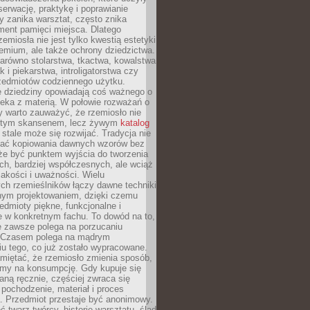
serwację, praktykę i poprawianie
y zanika warsztat, często znika
ment pamięci miejsca. Dlatego
zemiosła nie jest tylko kwestią estetyki
emium, ale także ochrony dziedzictwa.
arówno stolarstwa, tkactwa, kowalstwa
ak i piekarstwa, introligatorstwa czy
rzedmiotów codziennego użytku.
e dziedziny opowiadają coś ważnego o
wieka z materią. W połowie rozważań o
y warto zauważyć, że rzemiosło nie
ętym skansenem, lecz żywym
katalog
 stale może się rozwijać. Tradycja nie
ać kopiowania dawnych wzorów bez
oże być punktem wyjścia do tworzenia
h, bardziej współczesnych, ale wciąż
jakości i uważności. Wielu
ch rzemieślników łączy dawne techniki
ym projektowaniem, dzięki czemu
edmioty piękne, funkcjonalne i
e w konkretnym fachu. To dowód na to,
e zawsze polega na porzucaniu
. Czasem polega na mądrym
u tego, co już zostało wypracowane.
miętać, że rzemiosło zmienia sposób,
zymy na konsumpcję. Gdy kupuje się
ną ręcznie, częściej zwraca się
 pochodzenie, materiał i proces
. Przedmiot przestaje być anonimowy.
 twarz twórcy, historię warsztatu, ślad