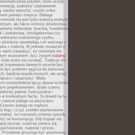
doświadczenia pokoleń, które uczyły
serwację, praktykę i poprawianie
y zanika warsztat, często znika
ment pamięci miejsca. Dlatego
zemiosła nie jest tylko kwestią estetyki
emium, ale także ochrony dziedzictwa.
arówno stolarstwa, tkactwa, kowalstwa
ak i piekarstwa, introligatorstwa czy
rzedmiotów codziennego użytku.
e dziedziny opowiadają coś ważnego o
wieka z materią. W połowie rozważań o
y warto zauważyć, że rzemiosło nie
ętym skansenem, lecz żywym
katalog
 stale może się rozwijać. Tradycja nie
ać kopiowania dawnych wzorów bez
oże być punktem wyjścia do tworzenia
h, bardziej współczesnych, ale wciąż
jakości i uważności. Wielu
ch rzemieślników łączy dawne techniki
ym projektowaniem, dzięki czemu
edmioty piękne, funkcjonalne i
e w konkretnym fachu. To dowód na to,
e zawsze polega na porzucaniu
. Czasem polega na mądrym
u tego, co już zostało wypracowane.
miętać, że rzemiosło zmienia sposób,
zymy na konsumpcję. Gdy kupuje się
ną ręcznie, częściej zwraca się
 pochodzenie, materiał i proces
. Przedmiot przestaje być anonimowy.