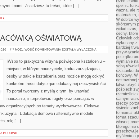
Rzemieślnik 
spełnić funk
nymi tipami. Znajdziesz tu treści, które […]
ważna, ale r
materiałem,
NTY
W dobrze wy
skórzanym p
widać czas, 
cechy, które
PLACÓWKĄ OŚWIATOWĄ
Człowiek odc
wykonany z 
bardziej trwa
ZARZĄDZANIE
 2026
MOŻLIWOŚĆ KOMENTOWANIA
ZOSTAŁA WYŁĄCZONA
przywiązanie
PLACÓWKĄ
OŚWIATOWĄ
początku pro
IWspo to praktyczna witryna poświęcona kształceniu –
wymianie na 
sobą również
miejsce, w którym nauczyciele, kadra zarządzająca,
szacunku do 
końcowy. W p
osoby w trakcie kształcenia oraz rodzice mogą odkryć
nastawionej 
konkretne treści dotyczące edukacyjnej rzeczywistości.
łatwo ukryć 
pośpiech zwy
To portal tworzony z myślą o tym, by ułatwiać
rzemieślnicz
nauczanie, interpretować reguły oraz pomagać w
samym warsz
rzeczy porzą
raw organizacyjnych po tematy wychowawcze. Ciekawe
świecie zac
to niemal ak
 inkluzyjna i Edukacja domowa i alternatywne modele
formą szacu
łni rolę […]
własnej prac
którego nie 
przechowuje 
NA BUDOWIE
myślenia o 