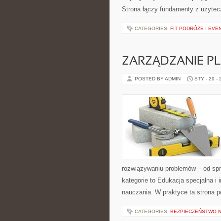
Strona łączy fundamenty z użytecz
CATEGORIES:
FIT PODRÓŻE I EVE
ZARZĄDZANIE 
POSTED BY ADMIN
STY - 29 -
rozwiązywaniu problemów – od sp
kategorie to Edukacja specjalna i
nauczania. W praktyce ta strona pe
CATEGORIES:
BEZPIECZEŃSTWO 