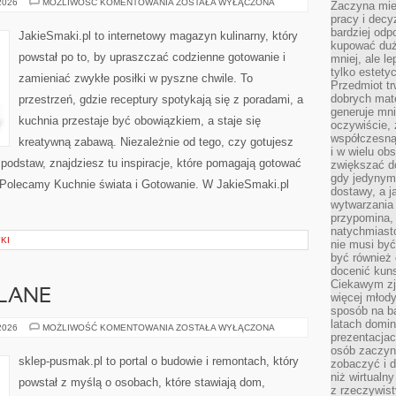
GOTOWANIE
 2026
MOŻLIWOŚĆ KOMENTOWANIA
ZOSTAŁA WYŁĄCZONA
Zaczyna mieć
DLA
pracy i decy
DZIECI
bardziej odp
JakieSmaki.pl to internetowy magazyn kulinarny, który
kupować duż
powstał po to, by upraszczać codzienne gotowanie i
mniej, ale l
tylko estety
zamieniać zwykłe posiłki w pyszne chwile. To
Przedmiot tr
dobrych mate
przestrzeń, gdzie receptury spotykają się z poradami, a
generuje mni
kuchnia przestaje być obowiązkiem, a staje się
oczywiście, 
współczesną
kreatywną zabawą. Niezależnie od tego, czy gotujesz
i w wielu ob
 podstaw, znajdziesz tu inspiracje, które pomagają gotować
zwiększać d
gdy jedynym 
. Polecamy Kuchnie świata i Gotowanie. W JakieSmaki.pl
dostawy, a j
wytwarzania
przypomina, 
natychmiast
KI
nie musi by
być również
docenić kuns
Ciekawym zja
LANE
więcej młody
sposób na ba
latach domi
PORADY
 2026
MOŻLIWOŚĆ KOMENTOWANIA
ZOSTAŁA WYŁĄCZONA
prezentacjac
BUDOWLANE
osób zaczyna
sklep-pusmak.pl to portal o budowie i remontach, który
zobaczyć i d
niż wirtualn
powstał z myślą o osobach, które stawiają dom,
z rzeczywist