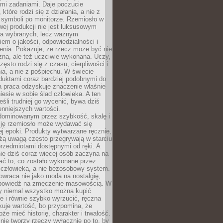
ymi zadaniami. Daje poczucie
które rodzi się z działania, a nie z
 symboli po monitorze. Rzemiosło w
ej produkcji nie jest luksusowym
la wybranych, lecz ważnym
em o jakości, odpowiedzialności i
enia. Pokazuje, że rzecz może być nie
zna, ale też uczciwie wykonana. Uczy,
zęsto rodzi się z czasu, cierpliwości i
a, a nie z pośpiechu. W świecie
duktami coraz bardziej podobnymi do
a praca odzyskuje znaczenie właśnie
niesie w sobie ślad człowieka. A ten
jeśli trudniej go wycenić, bywa dziś
enniejszych wartości.
dominowanym przez szybkość, skalę i
ję rzemiosło może wydawać się
j epoki. Produkty wytwarzane ręcznie,
użą uwagą często przegrywają w starciu
rzedmiotami dostępnymi od ręki. A
ie dziś coraz więcej osób zaczyna na
ać to, co zostało wykonane przez
 człowieka, a nie bezosobowy system.
wraca nie jako moda na nostalgię,
dpowiedź na zmęczenie masowością. W
y niemal wszystko można kupić
e i równie szybko wyrzucić, ręczna
uje wartość, bo przypomina, że
że mieć historię, charakter i trwałość.
nie tworzy rzeczy wyłącznie po to, by