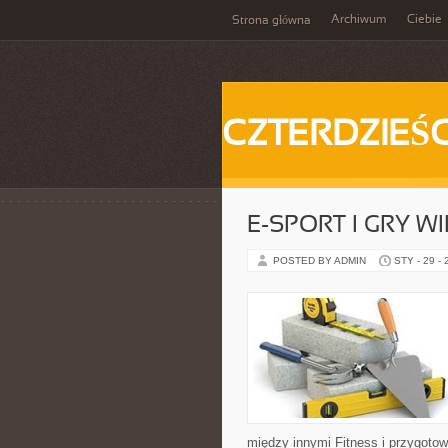
Archiwum
Ciebie
Strona główna
CZTERDZIEŚC
E-SPORT I GRY W
POSTED BY ADMIN
STY - 29 -
między innymi Fitness i przygotow