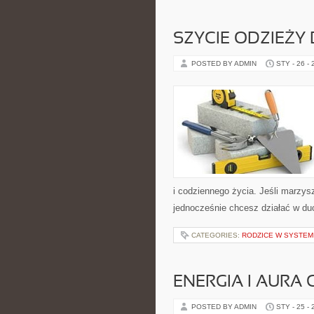
SZYCIE ODZIEŻY 
POSTED BY ADMIN
STY - 26 -
i codziennego życia. Jeśli marzys
jednocześnie chcesz działać w du
CATEGORIES:
RODZICE W SYSTEM
ENERGIA I AURA
POSTED BY ADMIN
STY - 25 -