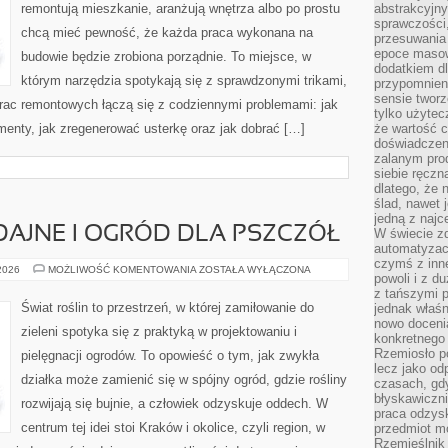
remontują mieszkanie, aranżują wnętrza albo po prostu
abstrakcyjn
sprawczości, 
chcą mieć pewność, że każda praca wykonana na
przesuwania
epoce masow
budowie będzie zrobiona porządnie. To miejsce, w
dodatkiem d
którym narzędzia spotykają się z sprawdzonymi trikami,
przypomnieni
sensie tworz
prac remontowych łączą się z codziennymi problemami: jak
tylko użytec
enty, jak zregenerować usterkę oraz jak dobrać […]
że wartość c
doświadczeni
zalanym pro
siebie ręczn
dlatego, że 
ślad, nawet 
jedną z najc
AJNE I OGRÓD DLA PSZCZÓŁ
W świecie z
automatyzac
czymś z inne
ROŚLINY
 2026
MOŻLIWOŚĆ KOMENTOWANIA
ZOSTAŁA WYŁĄCZONA
powoli i z d
MIODODAJNE
I
z tańszymi p
OGRÓD
Świat roślin to przestrzeń, w której zamiłowanie do
jednak właśn
DLA
nowo doceni
PSZCZÓŁ
zieleni spotyka się z praktyką w projektowaniu i
konkretnego
Rzemiosło po
pielęgnacji ogrodów. To opowieść o tym, jak zwykła
lecz jako o
działka może zamienić się w spójny ogród, gdzie rośliny
czasach, gd
błyskawiczni
rozwijają się bujnie, a człowiek odzyskuje oddech. W
praca odzysk
centrum tej idei stoi Kraków i okolice, czyli region, w
przedmiot mo
Rzemieślnik 