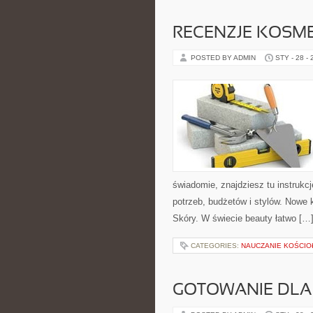
RECENZJE KOSM
POSTED BY ADMIN
STY - 28 -
świadomie, znajdziesz tu instrukc
potrzeb, budżetów i stylów. Nowe 
Skóry. W świecie beauty łatwo […
CATEGORIES:
NAUCZANIE KOŚCIO
GOTOWANIE DLA 