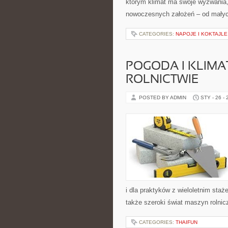
którym klimat ma swoje wyzwania,
nowoczesnych założeń – od mały
CATEGORIES:
NAPOJE I KOKTAJLE
POGODA I KLIM
ROLNICTWIE
POSTED BY ADMIN
STY - 26 -
i dla praktyków z wieloletnim staż
także szeroki świat maszyn rolni
CATEGORIES:
THAIFUN