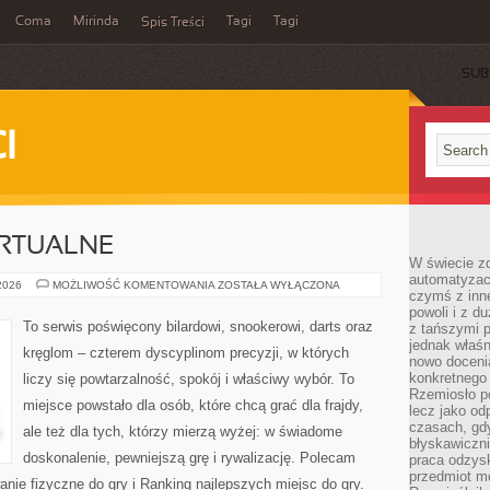
Coma
Mirinda
Tagi
Tagi
Spis Treści
SUB
I
IRTUALNE
W świecie z
automatyzac
E-
 2026
MOŻLIWOŚĆ KOMENTOWANIA
ZOSTAŁA WYŁĄCZONA
czymś z inne
SPORT
I
powoli i z d
GRY
To serwis poświęcony bilardowi, snookerowi, darts oraz
z tańszymi p
WIRTUALNE
jednak właśn
kręglom – czterem dyscyplinom precyzji, w których
nowo doceni
konkretnego
liczy się powtarzalność, spokój i właściwy wybór. To
Rzemiosło po
miejsce powstało dla osób, które chcą grać dla frajdy,
lecz jako o
czasach, gd
ale też dla tych, którzy mierzą wyżej: w świadome
błyskawiczni
doskonalenie, pewniejszą grę i rywalizację. Polecam
praca odzysk
przedmiot mo
anie fizyczne do gry i Ranking najlepszych miejsc do gry.