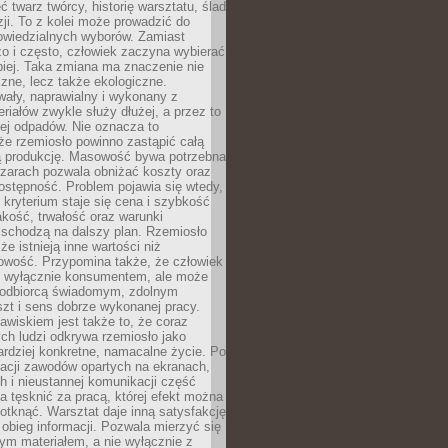
 twarz twórcy, historię warsztatu, ślad
zji. To z kolei może prowadzić do
owiedzialnych wyborów. Zamiast
o i często, człowiek zaczyna wybierać
epiej. Taka zmiana ma znaczenie nie
czne, lecz także ekologiczne.
wały, naprawialny i wykonany z
riałów zwykle służy dłużej, a przez to
ej odpadów. Nie oznacza to
że rzemiosło powinno zastąpić całą
 produkcję. Masowość bywa potrzebna
szarach pozwala obniżać koszty oraz
ostępność. Problem pojawia się wtedy,
kryterium staje się cena i szybkość
akość, trwałość oraz warunki
 schodzą na dalszy plan. Rzemiosło
że istnieją inne wartości niż
owość. Przypomina także, że człowiek
ć wyłącznie konsumentem, ale może
 odbiorcą świadomym, zdolnym
zt i sens dobrze wykonanej pracy.
wiskiem jest także to, że coraz
ch ludzi odkrywa rzemiosło jako
rdziej konkretne, namacalne życie. Po
nacji zawodów opartych na ekranach,
h i nieustannej komunikacji część
 tęsknić za pracą, której efekt można
otknąć. Warsztat daje inną satysfakcję
y obieg informacji. Pozwala mierzyć się
ym materiałem, a nie wyłącznie z