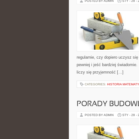
POSTED BY ADMIN
STY - 28 -
regularnie, czy dopiero uczysz się
pewniej i jeść bardziej świadomie
liczy się przyjemność […]
CATEGORIES:
HISTORIA MATEMATY
PORADY BUDOW
POSTED BY ADMIN
STY - 28 -