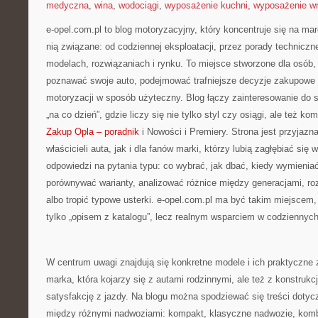
medyczna
,
wina
,
wodociągi
,
wyposażenie kuchni
,
wyposażenie wn
e-opel.com.pl to blog motoryzacyjny, który koncentruje się na ma
nią związane: od codziennej eksploatacji, przez porady techniczn
modelach, rozwiązaniach i rynku. To miejsce stworzone dla osób,
poznawać swoje auto, podejmować trafniejsze decyzje zakupowe 
motoryzacji w sposób użyteczny. Blog łączy zainteresowanie d
„na co dzień”, gdzie liczy się nie tylko styl czy osiągi, ale też 
Zakup Opla – poradnik
i Nowości i Premiery. Strona jest przyjazn
właścicieli auta, jak i dla fanów marki, którzy lubią zagłębiać się
odpowiedzi na pytania typu: co wybrać, jak dbać, kiedy wymienia
porównywać warianty, analizować różnice między generacjami, r
albo tropić typowe usterki. e-opel.com.pl ma być takim miejscem,
tylko „opisem z katalogu”, lecz realnym wsparciem w codziennyc
W centrum uwagi znajdują się konkretne modele i ich praktyczne 
marka, która kojarzy się z autami rodzinnymi, ale też z konstrukc
satysfakcję z jazdy. Na blogu można spodziewać się treści dotyc
między różnymi nadwoziami: kompakt, klasyczne nadwozie, kombi