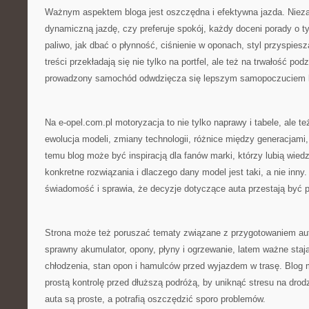
Ważnym aspektem bloga jest oszczędna i efektywna jazda. Niezal
dynamiczną jazdę, czy preferuje spokój, każdy doceni porady o t
paliwo, jak dbać o płynność, ciśnienie w oponach, styl przyspies
treści przekładają się nie tylko na portfel, ale też na trwałość po
prowadzony samochód odwdzięcza się lepszym samopoczuciem 
Na e-opel.com.pl motoryzacja to nie tylko naprawy i tabele, ale te
ewolucja modeli, zmiany technologii, różnice między generacjami,
temu blog może być inspiracją dla fanów marki, którzy lubią wiedz
konkretne rozwiązania i dlaczego dany model jest taki, a nie inny
świadomość i sprawia, że decyzje dotyczące auta przestają być 
Strona może też poruszać tematy związane z przygotowaniem aut
sprawny akumulator, opony, płyny i ogrzewanie, latem ważne stają
chłodzenia, stan opon i hamulców przed wyjazdem w trasę. Blog 
prostą kontrolę przed dłuższą podróżą, by uniknąć stresu na drod
auta są proste, a potrafią oszczędzić sporo problemów.