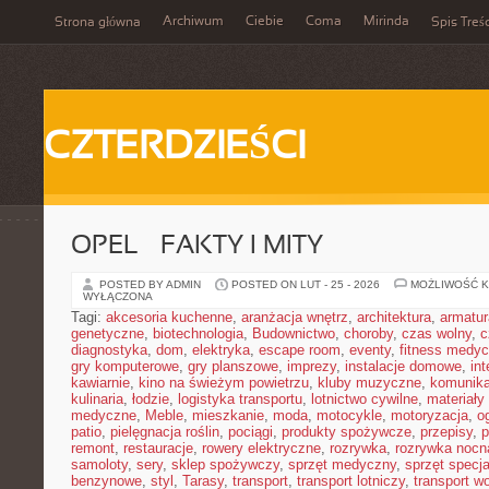
Archiwum
Ciebie
Coma
Mirinda
Strona główna
Spis Treśc
CZTERDZIEŚCI
OPEL – FAKTY I MITY
POSTED BY ADMIN
POSTED ON LUT - 25 - 2026
MOŻLIWOŚĆ 
WYŁĄCZONA
Tagi:
akcesoria kuchenne
,
aranżacja wnętrz
,
architektura
,
armatur
genetyczne
,
biotechnologia
,
Budownictwo
,
choroby
,
czas wolny
,
c
diagnostyka
,
dom
,
elektryka
,
escape room
,
eventy
,
fitness medy
gry komputerowe
,
gry planszowe
,
imprezy
,
instalacje domowe
,
in
kawiarnie
,
kino na świeżym powietrzu
,
kluby muzyczne
,
komunika
kulinaria
,
łodzie
,
logistyka transportu
,
lotnictwo cywilne
,
materiały
medyczne
,
Meble
,
mieszkanie
,
moda
,
motocykle
,
motoryzacja
,
o
patio
,
pielęgnacja roślin
,
pociągi
,
produkty spożywcze
,
przepisy
,
p
remont
,
restauracje
,
rowery elektryczne
,
rozrywka
,
rozrywka nocn
samoloty
,
sery
,
sklep spożywczy
,
sprzęt medyczny
,
sprzęt specja
benzynowe
,
styl
,
Tarasy
,
transport
,
transport lotniczy
,
transport w