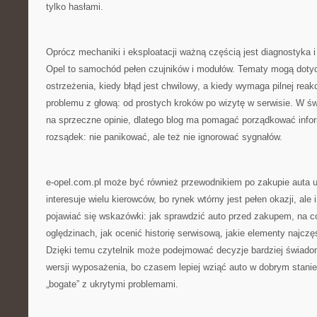
tylko hasłami.
Oprócz mechaniki i eksploatacji ważną częścią jest diagnostyka i
Opel to samochód pełen czujników i modułów. Tematy mogą dotycz
ostrzeżenia, kiedy błąd jest chwilowy, a kiedy wymaga pilnej reakc
problemu z głową: od prostych kroków po wizytę w serwisie. W świ
na sprzeczne opinie, dlatego blog ma pomagać porządkować info
rozsądek: nie panikować, ale też nie ignorować sygnałów.
e-opel.com.pl może być również przewodnikiem po zakupie auta 
interesuje wielu kierowców, bo rynek wtórny jest pełen okazji, ale
pojawiać się wskazówki: jak sprawdzić auto przed zakupem, na 
oględzinach, jak ocenić historię serwisową, jakie elementy najczę
Dzięki temu czytelnik może podejmować decyzje bardziej świado
wersji wyposażenia, bo czasem lepiej wziąć auto w dobrym stanie
„bogate” z ukrytymi problemami.