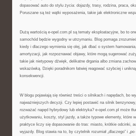
dopasować auto do stylu życia: dojazdy, trasy, rodzina, praca, ok
Poruszane są też wątki wyposażenia, takie jak elektroniczne wsp
Dużą wartością e-opel.com.pl są tematy eksploatacyjne, bo to on
samochód będzie wygodny w utrzymaniu. Blog pomaga zrozumieć 
kiedy i dlaczego wymienia się olej, jak dbać o system hamowania
amortyzacji, jak rozpoznawać objawy, które mogą sugerować zużyc
takie jak nietypowy dźwięk, delikatne drgania albo zmiana zachow
wskazówką. Dzięki poradnikom łatwiej reagować szybciej i unikn
konsekwencji.
W blogu pojawiają się również treści o silnikach i napędach, bo wy
najważniejszych decyzji. Czy lepiej postawić na silnik benzynowy
rozważać napęd hybrydowy lub elektryka? e-opel.com.pl może tł
użytkowaniu, koszty, styl jazdy, a także typowe elementy, które 
praktyce liczy się dopasowanie do tras: miasto, krótkie odcinki, a
wyjazdy. Blog stawia na to, by czytelnik rozumiał „dlaczego” i „po