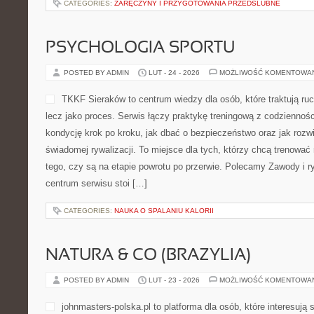
CATEGORIES:
ZARĘCZYNY I PRZYGOTOWANIA PRZEDŚLUBNE
PSYCHOLOGIA SPORTU
POSTED BY ADMIN
LUT - 24 - 2026
MOŻLIWOŚĆ KOMENTOWA
TKKF Sieraków to centrum wiedzy dla osób, które traktują ruc
lecz jako proces. Serwis łączy praktykę treningową z codziennoś
kondycję krok po kroku, jak dbać o bezpieczeństwo oraz jak rozw
świadomej rywalizacji. To miejsce dla tych, którzy chcą trenować 
tego, czy są na etapie powrotu po przerwie. Polecamy Zawody i ry
centrum serwisu stoi […]
CATEGORIES:
NAUKA O SPALANIU KALORII
NATURA & CO (BRAZYLIA)
POSTED BY ADMIN
LUT - 23 - 2026
MOŻLIWOŚĆ KOMENTOWA
johnmasters-polska.pl to platforma dla osób, które interesują