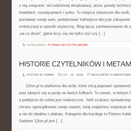
z nią związane: od codziennej eksploatacji, przez porady technic
modelach, rozwiązaniach i rynku. To miejsce stworzone dla osób,
poznawać swoje auto, podejmować trafniejsze decyzje zakupowe 
motoryzacji w sposób użyteczny. Blog łączy zainteresowanie d
„na co dzień”, gdzie liczy się nie tylko styl czy […]
CATEGORIES:
PYTANIA OD CZYTELNIKÓW
HISTORIE CZYTELNIKÓW I META
POSTED BY ADMIN
LUT - 24 - 2026
MOŻLIWOŚĆ KOMENTOWA
12ton.pl to platforma dla osób, które chcą poprawić sprawno
oraz wkręcić się w jazdę na dwóch kółkach. To serwis, w którym f
a podejście do celów jest realistyczne. Jeśli szukasz sprawdzony
chcesz uporządkować swoje nawyki, tutaj znajdziesz inspiracje 
a nie do ideałów z plakatu. Kategorie dla każdego to Fitness kobi
Sednem 12ton.pl jest […]