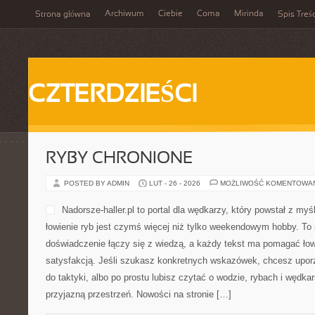
Archiwum
Ciebie
Coma
Mirinda
Strona główna
Spis Treśc
CZTERDZIEŚCI
RYBY CHRONIONE
POSTED BY ADMIN
LUT - 26 - 2026
MOŻLIWOŚĆ KOMENTOWA
Nadorsze-haller.pl to portal dla wędkarzy, który powstał z myś
łowienie ryb jest czymś więcej niż tylko weekendowym hobby. To
doświadczenie łączy się z wiedzą, a każdy tekst ma pomagać łowi
satysfakcją. Jeśli szukasz konkretnych wskazówek, chcesz upo
do taktyki, albo po prostu lubisz czytać o wodzie, rybach i wędkar
przyjazną przestrzeń. Nowości na stronie […]