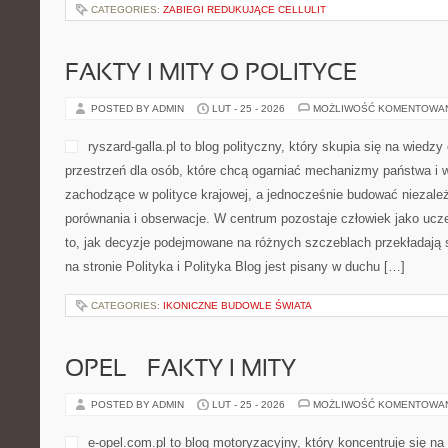
CATEGORIES:
ZABIEGI REDUKUJĄCE CELLULIT
FAKTY I MITY O POLITYCE
POSTED BY ADMIN
LUT - 25 - 2026
MOŻLIWOŚĆ KOMENTOWA
ryszard-galla.pl to blog polityczny, który skupia się na wiedz
przestrzeń dla osób, które chcą ogarniać mechanizmy państwa i w
zachodzące w polityce krajowej, a jednocześnie budować niezale
porównania i obserwacje. W centrum pozostaje człowiek jako ucze
to, jak decyzje podejmowane na różnych szczeblach przekładają 
na stronie Polityka i Polityka Blog jest pisany w duchu […]
CATEGORIES:
IKONICZNE BUDOWLE ŚWIATA
OPEL – FAKTY I MITY
POSTED BY ADMIN
LUT - 25 - 2026
MOŻLIWOŚĆ KOMENTOWA
e-opel.com.pl to blog motoryzacyjny, który koncentruje się n