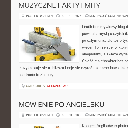
MUZYCZNE FAKTY I MITY
POSTED BY ADMIN
LUT - 21 - 2026
MOŻLIWOŚĆ KOMENTOWA
Limith to rozrywkowy blog 
powstał z myślą o czytelni
po całym dniu, ale też o ty
więcej. To miejsce, w który
anegdotami, a świeże wydan
Całość ma charakter bez n
muzyka staje się tu bliższa i daje się czytać tak samo łatwo, ja
na stronie to Zespoły i […]
CATEGORIES:
WĘDKARSTWO
MÓWIENIE PO ANGIELSKU
POSTED BY ADMIN
LUT - 20 - 2026
MOŻLIWOŚĆ KOMENTOWA
Kongres Anglistów to platfo