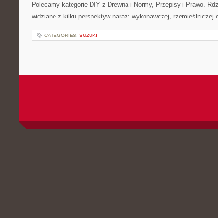
Polecamy kategorie DIY z Drewna i Normy, Przepisy i Prawo. Rdz
widziane z kilku perspektyw naraz: wykonawczej, rzemieślniczej 
CATEGORIES:
SUZUKI