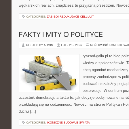
wędkarskich realiach, znajdziesz tu przyjazną przestrzeń. Nowośc
CATEGORIES:
ZABIEGI REDUKUJĄCE CELLULIT
FAKTY I MITY O POLITYCE
POSTED BY ADMIN
LUT - 25 - 2026
MOŻLIWOŚĆ KOMENTOWA
ryszard-galla.pl to blog pol
wiedzy o społeczeństwie. To
chcą ogarniać mechanizmy p
procesy zachodzące w polit
budować niezależny pogląd 
obserwacje. W centrum pozo
uczestnik demokracji, a także to, jak decyzje podejmowane na r
przekładają się na codzienność. Nowości na stronie Polityka i Pol
duchu […]
CATEGORIES:
IKONICZNE BUDOWLE ŚWIATA