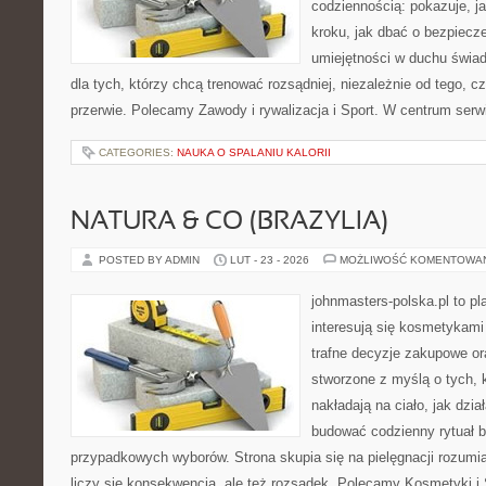
codziennością: pokazuje, j
kroku, jak dbać o bezpiecze
umiejętności w duchu świad
dla tych, którzy chcą trenować rozsądniej, niezależnie od tego, c
przerwie. Polecamy Zawody i rywalizacja i Sport. W centrum serw
CATEGORIES:
NAUKA O SPALANIU KALORII
NATURA & CO (BRAZYLIA)
POSTED BY ADMIN
LUT - 23 - 2026
MOŻLIWOŚĆ KOMENTOWA
johnmasters-polska.pl to pl
interesują się kosmetykami
trafne decyzje zakupowe or
stworzone z myślą o tych, k
nakładają na ciało, jak dzia
budować codzienny rytuał 
przypadkowych wyborów. Strona skupia się na pielęgnacji rozumia
liczy się konsekwencja, ale też rozsądek. Polecamy Kosmetyki i 