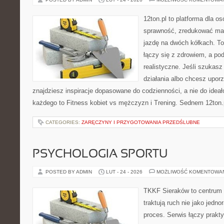
12ton.pl to platforma dla o
sprawność, zredukować mas
jazdę na dwóch kółkach. To
łączy się z zdrowiem, a pod
realistyczne. Jeśli szukas
działania albo chcesz upor
znajdziesz inspiracje dopasowane do codzienności, a nie do ideał
każdego to Fitness kobiet vs mężczyzn i Trening. Sednem 12ton.p
CATEGORIES:
ZARĘCZYNY I PRZYGOTOWANIA PRZEDŚLUBNE
PSYCHOLOGIA SPORTU
POSTED BY ADMIN
LUT - 24 - 2026
MOŻLIWOŚĆ KOMENTOWA
TKKF Sieraków to centrum w
traktują ruch nie jako jedno
proces. Serwis łączy prakt