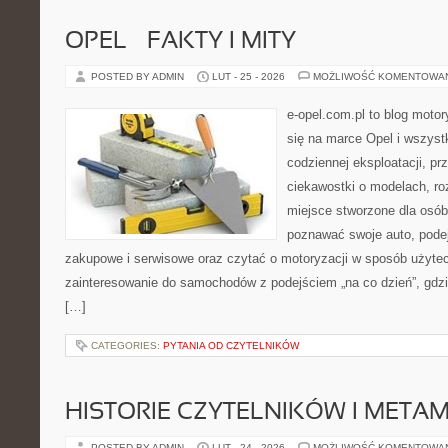
OPEL – FAKTY I MITY
POSTED BY ADMIN
LUT - 25 - 2026
MOŻLIWOŚĆ KOMENTOWA
e-opel.com.pl to blog motor
się na marce Opel i wszyst
codziennej eksploatacji, pr
ciekawostki o modelach, ro
miejsce stworzone dla osób
poznawać swoje auto, pode
zakupowe i serwisowe oraz czytać o motoryzacji w sposób użytec
zainteresowanie do samochodów z podejściem „na co dzień”, gdzie 
[…]
CATEGORIES:
PYTANIA OD CZYTELNIKÓW
HISTORIE CZYTELNIKÓW I META
POSTED BY ADMIN
LUT - 24 - 2026
MOŻLIWOŚĆ KOMENTOWA