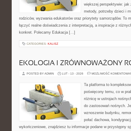
większej perspektywie: jak 
metody, potrzeby dzieci i m
rodziców, wyzwania edukatorów oraz priorytety samorządów. To m
łączyć realne doświadczenia z interpretacją, a inspiracje z różny
konkret. Polecamy Edukacja […]
CATEGORIES:
KALISZ
EKOLOGIA I ZRÓWNOWAŻONY R
POSTED BY ADMIN
LUT - 13 - 2026
MOŻLIWOŚĆ KOMENTOWA
Ta platforma to kompleksow
poświęcony temu, co w prak
różnicę w ustrojach nośnyc
do zastosowań nośnych. Jeż
wznoszenie budynku, remon
połać dachowa, kondygnacj
wykończeniowe, znajdziesz tu informacje podane w przystępny sp