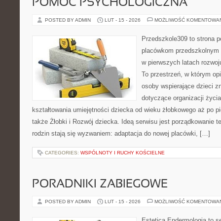
POMOC PSYCHOLOGICZNA
POSTED BY ADMIN
LUT - 15 - 2026
MOŻLIWOŚĆ KOMENTOWA
Przedszkole309 to strona p
placówkom przedszkolnym o
w pierwszych latach rozwo
To przestrzeń, w którym op
osoby wspierające dzieci z
dotyczące organizacji życi
kształtowania umiejętności dziecka od wieku żłobkowego aż po pi
także Żłobki i Rozwój dziecka. Ideą serwisu jest porządkowanie te
rodzin stają się wyzwaniem: adaptacja do nowej placówki, […]
CATEGORIES:
WSPÓLNOTY I RUCHY KOŚCIELNE
PORADNIKI ZABIEGOWE
POSTED BY ADMIN
LUT - 15 - 2026
MOŻLIWOŚĆ KOMENTOWA
Estetica Endermologia to s