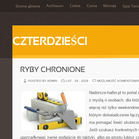
Archiwum
Ciebie
Coma
Mirinda
Strona główna
Spis Treśc
CZTERDZIEŚCI
RYBY CHRONIONE
POSTED BY ADMIN
LUT - 26 - 2026
MOŻLIWOŚĆ KOMENTOWA
Nadorsze-haller.pl to portal
z myślą o osobach, dla któr
więcej niż tylko weekendo
którym doświadczenie łączy
ma pomagać łowić skuteczni
Jeśli szukasz konkretnych
uporządkować swoje podejście do taktyki, albo po prostu lubisz c