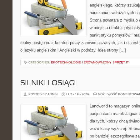
angielskiego, którzy szuka
nauczania i wdrażalnych na
Strona powstała z myślą o 
w miejscu i traktują dydakt
punkt styku pomysłów i real
realny postęp oraz komfort pracy zarówno uczących, jak i uczest
o języku angielskim i Angielski w podróży. Idea strony […]
CATEGORIES:
EKOTECHNOLOGIE I ZRÓWNOWAŻONY SPRZĘT IT
SILNIKI I OSIĄGI
POSTED BY ADMIN
LUT - 19 - 2026
MOŻLIWOŚĆ KOMENTOWA
Landworld to magazyn onli
pasjonatach marek Jaguar o
dla tych, którzy chcą świ
wozu klasy wyższej. Strona
po bardziej szczegółowe za