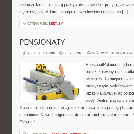
podręcznikiem. To raczej praktyczny przewodnik po tym, jak wspi
się płacz, gdy w domu następuje rozładowanie napięcia po […]
CATEGORIES:
BENTLEY
PENSJONATY
POSTED BY ADMIN
LUT - 8 - 2026
MOŻLIWOŚĆ KOMENTOWAN
PensjonatPolonia.pl to kom
morskie akweny i chcą odkr
wybrzeży. To miejsce, w któ
praktycznymi wskazówkami 
przez planowanie, aż po ko
wody. Jeśli marzysz o sło
Morzem Śródziemnym, znajdziesz tu treści, które pomogą Ci za
scenariusz. Nowe kategorie na stronie to Kuchnia nad morzem i 
Główną […]
CATEGORIES:
LIFESTYLE I INSPIRACJE