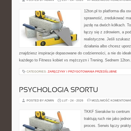
12ton.pl to platforma dla o
sprawność, zredukować mas
jazdę na dwóch kółkach. To
łączy się z zdrowiem, a pod
realistyczne. Jeśli szukas
działania albo chcesz upor
znajdziesz inspiracje dopasowane do codzienności, a nie do ideał
każdego to Fitness kobiet vs mężczyzn i Trening. Sednem 12ton.p
CATEGORIES:
ZARĘCZYNY I PRZYGOTOWANIA PRZEDŚLUBNE
PSYCHOLOGIA SPORTU
POSTED BY ADMIN
LUT - 24 - 2026
MOŻLIWOŚĆ KOMENTOWA
TKKF Sieraków to centrum w
traktują ruch nie jako jedno
proces. Serwis łączy prakt