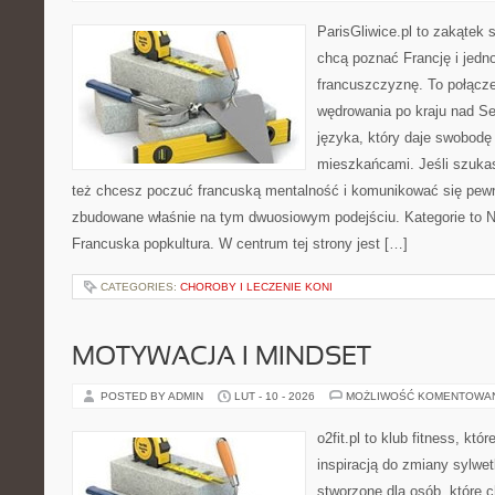
ParisGliwice.pl to zakątek 
chcą poznać Francję i jedn
francuszczyznę. To połącz
wędrowania po kraju nad S
języka, który daje swobod
mieszkańcami. Jeśli szuka
też chcesz poczuć francuską mentalność i komunikować się pewnie
zbudowane właśnie na tym dwuosiowym podejściu. Kategorie to No
Francuska popkultura. W centrum tej strony jest […]
CATEGORIES:
CHOROBY I LECZENIE KONI
MOTYWACJA I MINDSET
POSTED BY ADMIN
LUT - 10 - 2026
MOŻLIWOŚĆ KOMENTOWA
o2fit.pl to klub fitness, kt
inspiracją do zmiany sylwetk
stworzone dla osób, które 