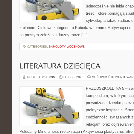
jednocześnie nie lubią chao
treści, które pomagają zbu
sylwetkę, a także zadbać o 
z planem. Ciekawe kategorie to Kobieta w formie i Motywacja i mind
na prostym założeniu: każdy może […]
CATEGORIES:
SAMOLOTY WOJSKOWE
LITERATURA DZIECIĘCA
POSTED BY ADMIN
LUT - 9 - 2026
MOŻLIWOŚĆ KOMENTOWAN
PRZEDSZKOLE NA 5 – serw
kompendium, w którym nauc
prowadzące dziecko przez 
praktyczne inspiracje. Stro
codzienności związanych z
relacjami oraz dojrzewani
Polecamy Mindfulness i relaksacja i Aktywności plastyczne. Stro