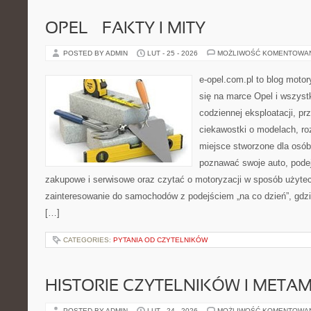
OPEL – FAKTY I MITY
POSTED BY ADMIN
LUT - 25 - 2026
MOŻLIWOŚĆ KOMENTOWA
e-opel.com.pl to blog motor
się na marce Opel i wszyst
codziennej eksploatacji, pr
ciekawostki o modelach, ro
miejsce stworzone dla osób
poznawać swoje auto, pode
zakupowe i serwisowe oraz czytać o motoryzacji w sposób użytec
zainteresowanie do samochodów z podejściem „na co dzień”, gdzie 
[…]
CATEGORIES:
PYTANIA OD CZYTELNIKÓW
HISTORIE CZYTELNIKÓW I META
POSTED BY ADMIN
LUT - 24 - 2026
MOŻLIWOŚĆ KOMENTOWA