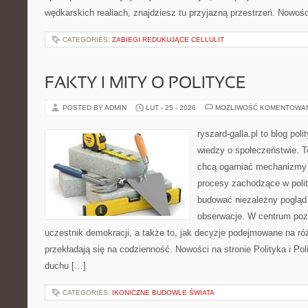
wędkarskich realiach, znajdziesz tu przyjazną przestrzeń. Nowośc
CATEGORIES:
ZABIEGI REDUKUJĄCE CELLULIT
FAKTY I MITY O POLITYCE
POSTED BY ADMIN
LUT - 25 - 2026
MOŻLIWOŚĆ KOMENTOWA
ryszard-galla.pl to blog pol
wiedzy o społeczeństwie. To
chcą ogarniać mechanizmy p
procesy zachodzące w polit
budować niezależny pogląd 
obserwacje. W centrum pozo
uczestnik demokracji, a także to, jak decyzje podejmowane na r
przekładają się na codzienność. Nowości na stronie Polityka i Pol
duchu […]
CATEGORIES:
IKONICZNE BUDOWLE ŚWIATA