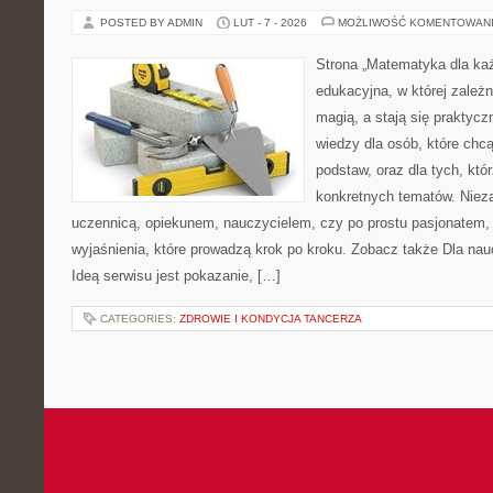
POSTED BY ADMIN
LUT - 7 - 2026
MOŻLIWOŚĆ KOMENTOWAN
Strona „Matematyka dla każ
edukacyjna, w której zależn
magią, a stają się praktycz
wiedzy dla osób, które ch
podstaw, oraz dla tych, któ
konkretnych tematów. Nieza
uczennicą, opiekunem, nauczycielem, czy po prostu pasjonatem, 
wyjaśnienia, które prowadzą krok po kroku. Zobacz także Dla naucz
Ideą serwisu jest pokazanie, […]
CATEGORIES:
ZDROWIE I KONDYCJA TANCERZA