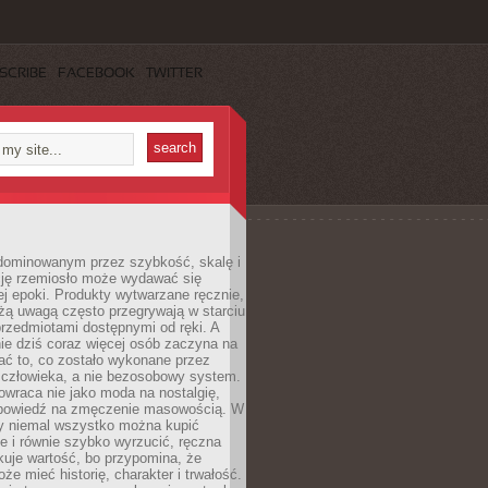
SCRIBE
FACEBOOK
TWITTER
dominowanym przez szybkość, skalę i
ję rzemiosło może wydawać się
j epoki. Produkty wytwarzane ręcznie,
użą uwagą często przegrywają w starciu
rzedmiotami dostępnymi od ręki. A
ie dziś coraz więcej osób zaczyna na
ać to, co zostało wykonane przez
 człowieka, a nie bezosobowy system.
wraca nie jako moda na nostalgię,
dpowiedź na zmęczenie masowością. W
y niemal wszystko można kupić
e i równie szybko wyrzucić, ręczna
uje wartość, bo przypomina, że
że mieć historię, charakter i trwałość.