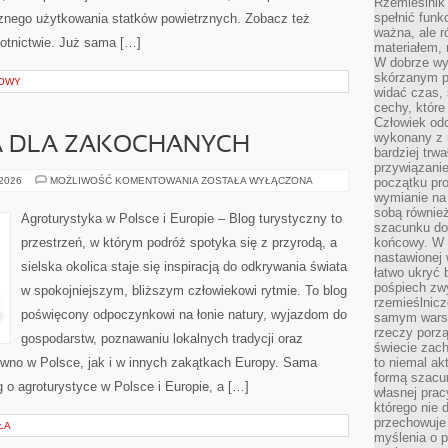
Rzemieślnik 
spełnić funk
cznego użytkowania statków powietrznych. Zobacz też
ważna, ale r
lotnictwie. Już sama […]
materiałem,
W dobrze wy
skórzanym p
ROWY
widać czas, 
cechy, które
Człowiek odc
wykonany z 
A DLA ZAKOCHANYCH
bardziej trwa
przywiązanie
AGROTURYSTYKA
 2026
MOŻLIWOŚĆ KOMENTOWANIA
ZOSTAŁA WYŁĄCZONA
początku pro
DLA
wymianie na 
ZAKOCHANYCH
sobą również
Agroturystyka w Polsce i Europie – Blog turystyczny to
szacunku do 
przestrzeń, w którym podróż spotyka się z przyrodą, a
końcowy. W p
nastawionej 
sielska okolica staje się inspiracją do odkrywania świata
łatwo ukryć 
pośpiech zwy
w spokojniejszym, bliższym człowiekowi rytmie. To blog
rzemieślnicz
poświęcony odpoczynkowi na łonie natury, wyjazdom do
samym warsz
rzeczy porzą
gospodarstw, poznawaniu lokalnych tradycji oraz
świecie zac
wno w Polsce, jak i w innych zakątkach Europy. Sama
to niemal ak
formą szacu
g o agroturystyce w Polsce i Europie, a […]
własnej prac
którego nie 
przechowuje 
ŁA
myślenia o 