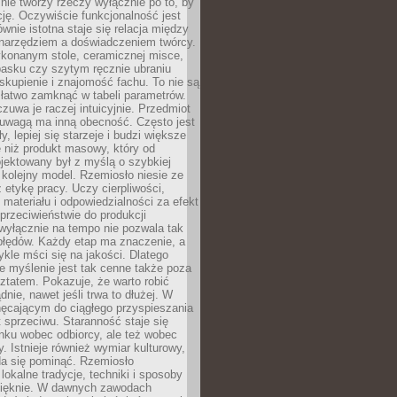
nie tworzy rzeczy wyłącznie po to, by
cję. Oczywiście funkcjonalność jest
ównie istotna staje się relacja między
 narzędziem a doświadczeniem twórcy.
konanym stole, ceramicznej misce,
asku czy szytym ręcznie ubraniu
skupienie i znajomość fachu. To nie są
 łatwo zamknąć w tabeli parametrów.
zuwa je raczej intuicyjnie. Przedmiot
uwagą ma inną obecność. Często jest
ły, lepiej się starzeje i budzi większe
 niż produkt masowy, który od
jektowany był z myślą o szybkiej
kolejny model. Rzemiosło niesie ze
 etykę pracy. Uczy cierpliwości,
materiału i odpowiedzialności za efekt
rzeciwieństwie do produkcji
wyłącznie na tempo nie pozwala tak
błędów. Każdy etap ma znaczenie, a
kle mści się na jakości. Dlatego
e myślenie jest tak cenne także poza
tatem. Pokazuje, że warto robić
dnie, nawet jeśli trwa to dłużej. W
hęcającym do ciągłego przyspieszania
t sprzeciwu. Staranność staje się
nku wobec odbiorcy, ale też wobec
y. Istnieje również wymiar kulturowy,
da się pominąć. Rzemiosło
lokalne tradycje, techniki i sposoby
pięknie. W dawnych zawodach