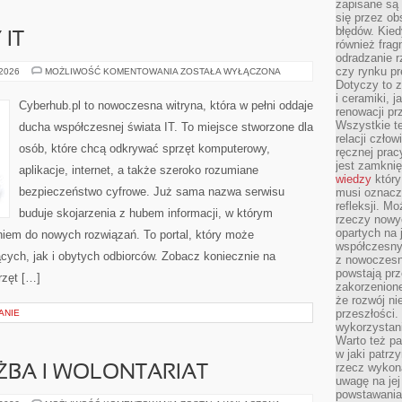
zapisane są 
się przez ob
błędów. Kied
 IT
również frag
odradzanie r
czy rynku pr
ROZWÓJ
 2026
MOŻLIWOŚĆ KOMENTOWANIA
ZOSTAŁA WYŁĄCZONA
KARIERY
Dotyczy to z
IT
i ceramiki, j
Cyberhub.pl to nowoczesna witryna, która w pełni oddaje
renowacji p
Wszystkie t
ducha współczesnej świata IT. To miejsce stworzone dla
relacji czło
osób, które chcą odkrywać sprzęt komputerowy,
ręcznej prac
jest zamkni
aplikacje, internet, a także szeroko rozumiane
wiedzy
który
bezpieczeństwo cyfrowe. Już sama nazwa serwisu
musi oznacz
refleksji. M
buduje skojarzenia z hubem informacji, w którym
rzeczy nowyc
opartych na 
niem do nowych rozwiązań. To portal, który może
współczesny
cych, jak i obytych odbiorców. Zobacz koniecznie na
z nowoczesn
powstają prz
rzęt […]
zakorzenion
że rozwój ni
przeszłości
ANIE
wykorzystani
Warto też pa
w jaki patr
rzecz wykona
ŻBA I WOLONTARIAT
uwagę na jej
powstawania