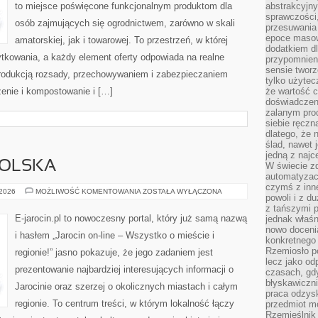
to miejsce poświęcone funkcjonalnym produktom dla
abstrakcyjn
sprawczości, 
osób zajmujących się ogrodnictwem, zarówno w skali
przesuwania
epoce masow
amatorskiej, jak i towarowej. To przestrzeń, w której
dodatkiem d
tkowania, a każdy element oferty odpowiada na realne
przypomnieni
sensie tworz
rodukcją rozsady, przechowywaniem i zabezpieczaniem
tylko użytec
żenie i kompostowanie i […]
że wartość c
doświadczeni
zalanym pro
siebie ręczn
dlatego, że 
ślad, nawet 
jedną z najc
POLSKA
W świecie z
automatyzac
czymś z inne
ŚRODA
 2026
MOŻLIWOŚĆ KOMENTOWANIA
ZOSTAŁA WYŁĄCZONA
powoli i z d
WIELKOPOLSKA
z tańszymi p
E-jarocin.pl to nowoczesny portal, który już samą nazwą
jednak właśn
nowo doceni
i hasłem „Jarocin on-line – Wszystko o mieście i
konkretnego
Rzemiosło po
regionie!” jasno pokazuje, że jego zadaniem jest
lecz jako o
prezentowanie najbardziej interesujących informacji o
czasach, gd
błyskawiczni
Jarocinie oraz szerzej o okolicznych miastach i całym
praca odzysk
regionie. To centrum treści, w którym lokalność łączy
przedmiot mo
Rzemieślnik 