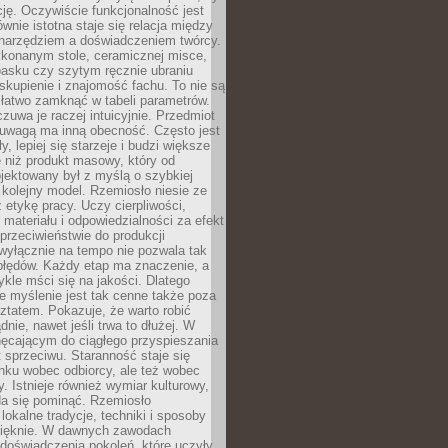
cję. Oczywiście funkcjonalność jest
ównie istotna staje się relacja między
 narzędziem a doświadczeniem twórcy.
konanym stole, ceramicznej misce,
asku czy szytym ręcznie ubraniu
skupienie i znajomość fachu. To nie są
 łatwo zamknąć w tabeli parametrów.
zuwa je raczej intuicyjnie. Przedmiot
uwagą ma inną obecność. Często jest
ły, lepiej się starzeje i budzi większe
 niż produkt masowy, który od
jektowany był z myślą o szybkiej
kolejny model. Rzemiosło niesie ze
 etykę pracy. Uczy cierpliwości,
materiału i odpowiedzialności za efekt
rzeciwieństwie do produkcji
wyłącznie na tempo nie pozwala tak
błędów. Każdy etap ma znaczenie, a
kle mści się na jakości. Dlatego
e myślenie jest tak cenne także poza
tatem. Pokazuje, że warto robić
dnie, nawet jeśli trwa to dłużej. W
hęcającym do ciągłego przyspieszania
t sprzeciwu. Staranność staje się
nku wobec odbiorcy, ale też wobec
y. Istnieje również wymiar kulturowy,
da się pominąć. Rzemiosło
lokalne tradycje, techniki i sposoby
pięknie. W dawnych zawodach
doświadczenia pokoleń, które uczyły