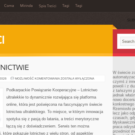
Coma
Mirinda
Tagi
Tagi
Spis Treści
SUB
I
NICTWIE
W świecie z
automatyzac
EKOLOGIA
 2026
MOŻLIWOŚĆ KOMENTOWANIA
ZOSTAŁA WYŁĄCZONA
czymś z inne
W
LOTNICTWIE
powoli i z d
Podkarpackie Powiązanie Kooperacyjne – Lotnictwo
z tańszymi p
jednak właśn
ultralekkie to dynamicznie rozwijająca się platforma
nowo doceni
konkretnego
online, która jest poświęcona na fascynującym świecie
Rzemiosło po
lotnictwa ultralekkiego. To miejsce, w którym innowacja
lecz jako o
czasach, gd
spotyka się z pasją do latania, a treści merytoryczne
błyskawiczni
łączą się z doświadczeniem. Serwis ten można
praca odzysk
przedmiot mo
, które pokazuje lotnictwo z wielu stron, od aspektów