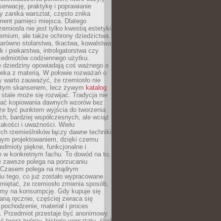
serwację, praktykę i poprawianie
y zanika warsztat, często znika
ment pamięci miejsca. Dlatego
zemiosła nie jest tylko kwestią estetyki
emium, ale także ochrony dziedzictwa.
arówno stolarstwa, tkactwa, kowalstwa
ak i piekarstwa, introligatorstwa czy
rzedmiotów codziennego użytku.
e dziedziny opowiadają coś ważnego o
wieka z materią. W połowie rozważań o
y warto zauważyć, że rzemiosło nie
ętym skansenem, lecz żywym
katalog
 stale może się rozwijać. Tradycja nie
ać kopiowania dawnych wzorów bez
oże być punktem wyjścia do tworzenia
h, bardziej współczesnych, ale wciąż
jakości i uważności. Wielu
ch rzemieślników łączy dawne techniki
ym projektowaniem, dzięki czemu
edmioty piękne, funkcjonalne i
e w konkretnym fachu. To dowód na to,
e zawsze polega na porzucaniu
. Czasem polega na mądrym
u tego, co już zostało wypracowane.
miętać, że rzemiosło zmienia sposób,
zymy na konsumpcję. Gdy kupuje się
ną ręcznie, częściej zwraca się
 pochodzenie, materiał i proces
. Przedmiot przestaje być anonimowy.
 twarz twórcy, historię warsztatu, ślad