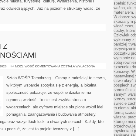
cie miasta, turystykę, kulturę, wydarzenia, historię i
spełnić funk
ważna, ale r
z odwiedzających. Już na poziomie struktury widać, że
materiałem,
W dobrze wy
skórzanym p
widać czas, 
cechy, które
Człowiek odc
wykonany z 
bardziej trwa
 Z
przywiązanie
początku pro
NOŚCIAMI
wymianie na 
sobą również
POMOC
 2026
MOŻLIWOŚĆ KOMENTOWANIA
ZOSTAŁA WYŁĄCZONA
szacunku do 
OSOBOM
końcowy. W p
Z
nastawionej 
NIEPEŁNOSPRAWNOŚCIAMI
Sztab WOŚP Tarnobrzeg – Gramy z radością! to serwis,
łatwo ukryć 
w którym wsparcie spotyka się z energią, a lokalna
pośpiech zwy
rzemieślnicz
społeczność pokazuje, że wspólne działanie ma
samym warsz
rzeczy porzą
ogromną wartość. To nie jest zwykła strona o
świecie zac
wydarzeniach, ale cyfrowe miejsce skupione wokół idei
to niemal ak
formą szacu
pomagania, zaangażowania i budowania atmosfery,
własnej prac
ga oraz wszystkich ludzi o otwartych sercach. Każdy, kto
którego nie 
przechowuje 
razu poczuć, że jest to projekt tworzony z […]
myślenia o 
zapisane są 