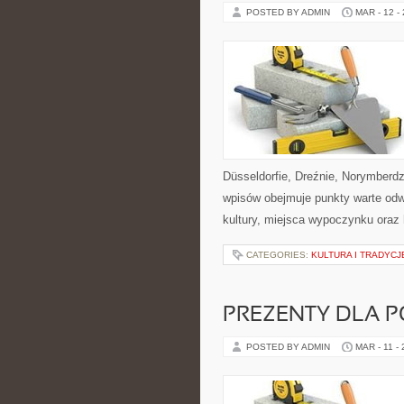
POSTED BY ADMIN
MAR - 12 -
Düsseldorfie, Dreźnie, Norymberdz
wpisów obejmuje punkty warte odwie
kultury, miejsca wypoczynku oraz 
CATEGORIES:
KULTURA I TRADYCJ
PREZENTY DLA 
POSTED BY ADMIN
MAR - 11 -