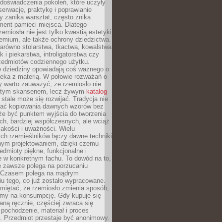
doświadczenia pokoleń, które uczyły
serwację, praktykę i poprawianie
y zanika warsztat, często znika
ment pamięci miejsca. Dlatego
zemiosła nie jest tylko kwestią estetyki
emium, ale także ochrony dziedzictwa.
arówno stolarstwa, tkactwa, kowalstwa
ak i piekarstwa, introligatorstwa czy
rzedmiotów codziennego użytku.
e dziedziny opowiadają coś ważnego o
wieka z materią. W połowie rozważań o
y warto zauważyć, że rzemiosło nie
ętym skansenem, lecz żywym
katalog
 stale może się rozwijać. Tradycja nie
ać kopiowania dawnych wzorów bez
oże być punktem wyjścia do tworzenia
h, bardziej współczesnych, ale wciąż
jakości i uważności. Wielu
ch rzemieślników łączy dawne techniki
ym projektowaniem, dzięki czemu
edmioty piękne, funkcjonalne i
e w konkretnym fachu. To dowód na to,
e zawsze polega na porzucaniu
. Czasem polega na mądrym
u tego, co już zostało wypracowane.
miętać, że rzemiosło zmienia sposób,
zymy na konsumpcję. Gdy kupuje się
ną ręcznie, częściej zwraca się
 pochodzenie, materiał i proces
. Przedmiot przestaje być anonimowy.