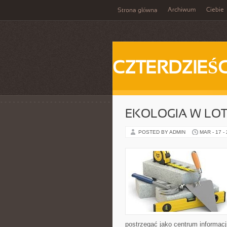
Archiwum
Ciebie
Strona główna
CZTERDZIEŚC
EKOLOGIA W LOT
POSTED BY ADMIN
MAR - 17 -
postrzegać jako centrum informacji