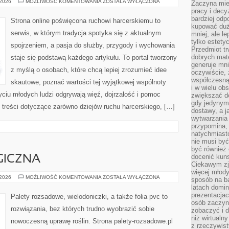
HARCERSKA
 2026
MOŻLIWOŚĆ KOMENTOWANIA
ZOSTAŁA WYŁĄCZONA
Zaczyna mieć
SŁUŻBA
pracy i decy
I
WOLONTARIAT
bardziej odp
Strona online poświęcona ruchowi harcerskiemu to
kupować duż
serwis, w którym tradycja spotyka się z aktualnym
mniej, ale l
tylko estety
spojrzeniem, a pasja do służby, przygody i wychowania
Przedmiot tr
dobrych mate
staje się podstawą każdego artykułu. To portal tworzony
generuje mni
z myślą o osobach, które chcą lepiej zrozumieć idee
oczywiście, 
współczesną
skautowe, poznać wartości tej wyjątkowej wspólnoty
i w wielu ob
życiu młodych ludzi odgrywają więź, dojrzałość i pomoc
zwiększać d
gdy jedynym 
 treści dotyczące zarówno dziejów ruchu harcerskiego, […]
dostawy, a j
wytwarzania
przypomina, 
natychmiast
nie musi by
być również
docenić kuns
GICZNA
Ciekawym zja
więcej młody
UPRAWA
 2026
MOŻLIWOŚĆ KOMENTOWANIA
ZOSTAŁA WYŁĄCZONA
sposób na ba
EKOLOGICZNA
latach domi
prezentacjac
Palety rozsadowe, wielodoniczki, a także folia pvc to
osób zaczyna
rozwiązania, bez których trudno wyobrazić sobie
zobaczyć i d
niż wirtualn
nowoczesną uprawę roślin. Strona palety-rozsadowe.pl
z rzeczywist