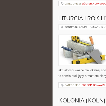
CATEGORIES:
BIŻUTERIA LUKSUS
LITURGIA I ROK 
POSTED BY ADMIN
MAR - 14 -
aktualności ważne dla lokalnej sp
to serwis budujący atmosferę cisz
CATEGORIES:
ENERGIA ODNAWIAL
KOLONIA (KÖLN)