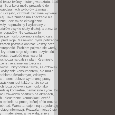
 twarz twórcy, historię warsztatu, ślad
zji. To z kolei może prowadzić do
owiedzialnych wyborów. Zamiast
o i często, człowiek zaczyna wybierać
epiej. Taka zmiana ma znaczenie nie
czne, lecz także ekologiczne.
wały, naprawialny i wykonany z
riałów zwykle służy dłużej, a przez to
ej odpadów. Nie oznacza to
że rzemiosło powinno zastąpić całą
 produkcję. Masowość bywa potrzebna
szarach pozwala obniżać koszty oraz
ostępność. Problem pojawia się wtedy,
kryterium staje się cena i szybkość
akość, trwałość oraz warunki
 schodzą na dalszy plan. Rzemiosło
że istnieją inne wartości niż
owość. Przypomina także, że człowiek
ć wyłącznie konsumentem, ale może
 odbiorcą świadomym, zdolnym
zt i sens dobrze wykonanej pracy.
wiskiem jest także to, że coraz
ch ludzi odkrywa rzemiosło jako
rdziej konkretne, namacalne życie. Po
nacji zawodów opartych na ekranach,
h i nieustannej komunikacji część
 tęsknić za pracą, której efekt można
otknąć. Warsztat daje inną satysfakcję
y obieg informacji. Pozwala mierzyć się
ym materiałem, a nie wyłącznie z