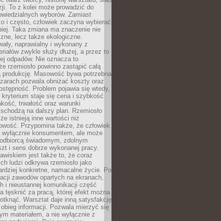
zji. To z kolei może prowadzić do
owiedzialnych wyborów. Zamiast
o i często, człowiek zaczyna wybierać
epiej. Taka zmiana ma znaczenie nie
czne, lecz także ekologiczne.
wały, naprawialny i wykonany z
riałów zwykle służy dłużej, a przez to
ej odpadów. Nie oznacza to
że rzemiosło powinno zastąpić całą
 produkcję. Masowość bywa potrzebna
szarach pozwala obniżać koszty oraz
ostępność. Problem pojawia się wtedy,
kryterium staje się cena i szybkość
akość, trwałość oraz warunki
 schodzą na dalszy plan. Rzemiosło
że istnieją inne wartości niż
owość. Przypomina także, że człowiek
ć wyłącznie konsumentem, ale może
 odbiorcą świadomym, zdolnym
zt i sens dobrze wykonanej pracy.
wiskiem jest także to, że coraz
ch ludzi odkrywa rzemiosło jako
rdziej konkretne, namacalne życie. Po
nacji zawodów opartych na ekranach,
h i nieustannej komunikacji część
 tęsknić za pracą, której efekt można
otknąć. Warsztat daje inną satysfakcję
y obieg informacji. Pozwala mierzyć się
ym materiałem, a nie wyłącznie z