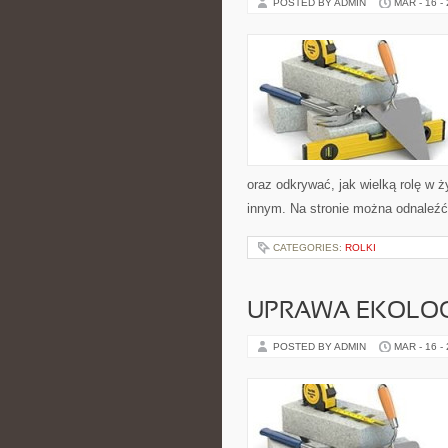
POSTED BY ADMIN
MAR - 16 -
oraz odkrywać, jak wielką rolę w 
innym. Na stronie można odnaleźć
CATEGORIES:
ROLKI
UPRAWA EKOLO
POSTED BY ADMIN
MAR - 16 -