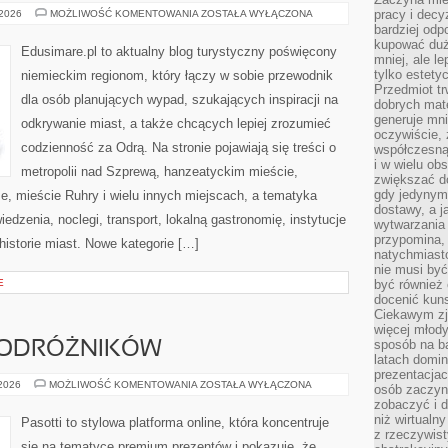
KOLONIA
pracy i decy
 2026
MOŻLIWOŚĆ KOMENTOWANIA
ZOSTAŁA WYŁĄCZONA
(KÖLN)
bardziej odp
kupować duż
Edusimare.pl to aktualny blog turystyczny poświęcony
mniej, ale l
tylko estety
niemieckim regionom, który łączy w sobie przewodnik
Przedmiot tr
dla osób planujących wypad, szukających inspiracji na
dobrych mate
generuje mni
odkrywanie miast, a także chcących lepiej zrozumieć
oczywiście, 
codzienność za Odrą. Na stronie pojawiają się treści o
współczesną
i w wielu ob
metropolii nad Szprewą, hanzeatyckim mieście,
zwiększać d
gdy jedynym 
e, mieście Ruhry i wielu innych miejscach, a tematyka
dostawy, a j
dzenia, noclegi, transport, lokalną gastronomię, instytucje
wytwarzania
przypomina, 
historie miast. Nowe kategorie […]
natychmiast
nie musi by
E
być również
docenić kuns
Ciekawym zja
więcej młody
sposób na ba
PODRÓŻNIKÓW
latach domi
prezentacjac
PREZENTY
 2026
MOŻLIWOŚĆ KOMENTOWANIA
ZOSTAŁA WYŁĄCZONA
osób zaczyna
DLA
zobaczyć i d
PODRÓŻNIKÓW
niż wirtualn
Pasotti to stylowa platforma online, która koncentruje
z rzeczywist
się na tematyce premium prezentów i pokazuje, że