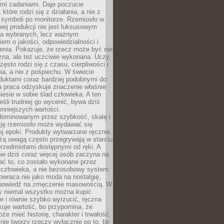
ymi zadaniami. Daje poczucie
które rodzi się z działania, a nie z
 symboli po monitorze. Rzemiosło w
ej produkcji nie jest luksusowym
la wybranych, lecz ważnym
em o jakości, odpowiedzialności i
enia. Pokazuje, że rzecz może być nie
zna, ale też uczciwie wykonana. Uczy,
zęsto rodzi się z czasu, cierpliwości i
a, a nie z pośpiechu. W świecie
duktami coraz bardziej podobnymi do
a praca odzyskuje znaczenie właśnie
niesie w sobie ślad człowieka. A ten
jeśli trudniej go wycenić, bywa dziś
enniejszych wartości.
dominowanym przez szybkość, skalę i
ję rzemiosło może wydawać się
j epoki. Produkty wytwarzane ręcznie,
użą uwagą często przegrywają w starciu
rzedmiotami dostępnymi od ręki. A
ie dziś coraz więcej osób zaczyna na
ać to, co zostało wykonane przez
 człowieka, a nie bezosobowy system.
wraca nie jako moda na nostalgię,
dpowiedź na zmęczenie masowością. W
y niemal wszystko można kupić
e i równie szybko wyrzucić, ręczna
uje wartość, bo przypomina, że
że mieć historię, charakter i trwałość.
nie tworzy rzeczy wyłącznie po to, by