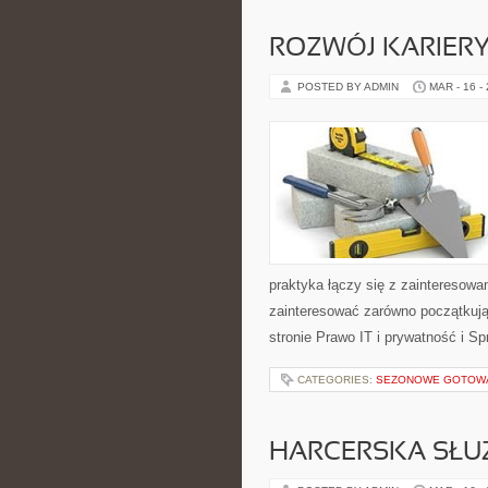
ROZWÓJ KARIERY
POSTED BY ADMIN
MAR - 16 -
praktyka łączy się z zainteresowa
zainteresować zarówno początkują
stronie Prawo IT i prywatność i Sp
CATEGORIES:
SEZONOWE GOTOW
HARCERSKA SŁU