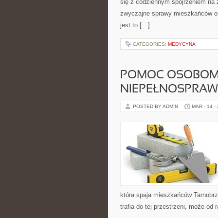
się z codziennym spojrzeniem na ży
zwyczajne sprawy mieszkańców ora
jest to […]
CATEGORIES:
MEDYCYNA
POMOC OSOBOM
NIEPEŁNOSPRAW
POSTED BY ADMIN
MAR - 14 -
która spaja mieszkańców Tarnobrze
trafia do tej przestrzeni, może od 