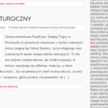
się przez ob
OWA I EKSKLUZYWNA
błędów. Kied
również frag
odradzanie r
czy rynku pr
LITURGICZNY
Dotyczy to z
i ceramiki, j
LITURGIA
 2026
MOŻLIWOŚĆ KOMENTOWANIA
ZOSTAŁA WYŁĄCZONA
renowacji p
I
Wszystkie t
ROK
relacji czło
LITURGICZNY
Strona internetowa Parafii pw. Świętej Trójcy w
ręcznej prac
Przemyślu to przestrzeń stworzone z myślą o wiernych,
jest zamkni
wiedzy
który
którzy pragną być bliżej Stwórcy, życia religijnego oraz
musi oznacz
refleksji. M
codziennych spraw swojej rodziny wierzących. To nie
rzeczy nowyc
jest jedynie zwykła witryna, ale źródło inspiracji, w
opartych na 
współczesny
którym spotykają się refleksja, tradycja, a także
z nowoczesn
ołeczności. Już od pierwszych chwil można odczuć, że jest
powstają prz
zakorzenion
y i skupienia, gdzie przekaz ma prowadzić do […]
że rozwój ni
przeszłości
wykorzystani
NA NA ŚWIECIE
Warto też pa
w jaki patr
rzecz wykona
uwagę na jej
powstawania
Zaczyna mieć