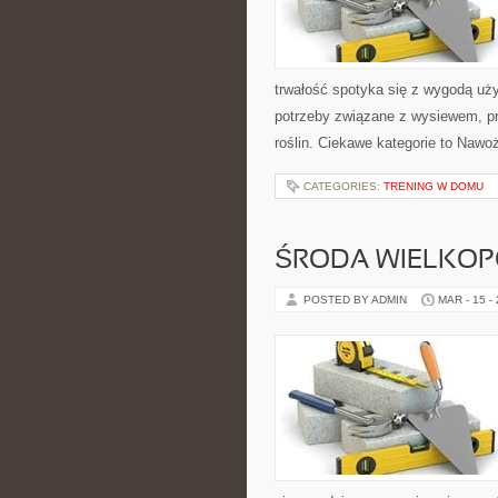
trwałość spotyka się z wygodą uży
potrzeby związane z wysiewem, p
roślin. Ciekawe kategorie to Nawo
CATEGORIES:
TRENING W DOMU
ŚRODA WIELKO
POSTED BY ADMIN
MAR - 15 -