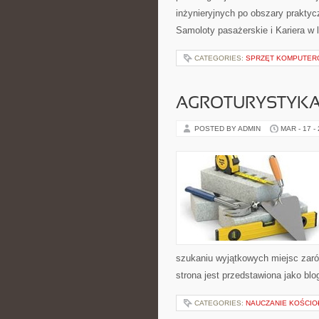
inżynieryjnych po obszary prakty
Samoloty pasażerskie i Kariera w 
CATEGORIES:
SPRZĘT KOMPUTE
AGROTURYSTYK
POSTED BY ADMIN
MAR - 17 -
szukaniu wyjątkowych miejsc zaró
strona jest przedstawiona jako blo
CATEGORIES:
NAUCZANIE KOŚCIO