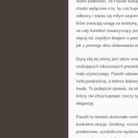
Warto podkreślić, że Pasotti buduj
chodzi wyłącznie o to, by coś kup
odbiorcy i stanie się miłym wspom
które zwracają uwagę na estetykę
na cały kontekst towarzyszący pr
więcej niż zwykłym blogiem o prez
jak z prostego aktu obdarowania s
Dużą siłą tej strony jest także um
szukających luksusowych prezentó
mało użytecznego. Pasotti udowad
funkcjonalnością, a dobrze dobrany
trwały. To podejście sprawia, że 
którzy nie chcą kupować rzeczy ty
elegancję.
Pasotti to również doskonałe centr
konkretne okazje. Urodziny, roczn
przełomowe, symboliczne wydarzen