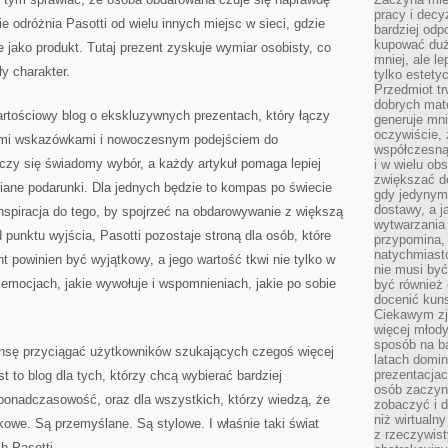
pracy i decy
 odróżnia Pasotti od wielu innych miejsc w sieci, gdzie
bardziej odp
kupować duż
 jako produkt. Tutaj prezent zyskuje wymiar osobisty, co
mniej, ale l
ły charakter.
tylko estety
Przedmiot tr
dobrych mate
artościowy blog o ekskluzywnych prezentach, który łączy
generuje mni
oczywiście, 
ymi wskazówkami i nowoczesnym podejściem do
współczesną
iczy się świadomy wybór, a każdy artykuł pomaga lepiej
i w wielu ob
zwiększać d
iane podarunki. Dla jednych będzie to kompas po świecie
gdy jedynym 
dostawy, a j
nspiracja do tego, by spojrzeć na obdarowywanie z większą
wytwarzania
punktu wyjścia, Pasotti pozostaje stroną dla osób, które
przypomina, 
natychmiast
t powinien być wyjątkowy, a jego wartość tkwi nie tylko w
nie musi by
emocjach, jakie wywołuje i wspomnieniach, jakie po sobie
być również
docenić kuns
Ciekawym zja
więcej młody
sposób na ba
ansę przyciągać użytkowników szukających czegoś więcej
latach domi
prezentacjac
t to blog dla tych, którzy chcą wybierać bardziej
osób zaczyna
 ponadczasowość, oraz dla wszystkich, którzy wiedzą, że
zobaczyć i d
niż wirtualn
kowe. Są przemyślane. Są stylowe. I właśnie taki świat
z rzeczywist
h Pasotti.