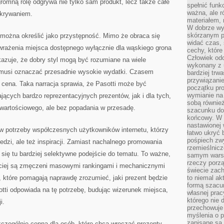
romną rolę odgrywa nie tylko sam produkt, lecz także całe
spełnić funk
ważna, ale r
dkrywaniem.
materiałem,
W dobrze wy
skórzanym p
 można określić jako przystępność. Mimo że obraca się
widać czas, 
 wrażenia miejsca dostępnego wyłącznie dla wąskiego grona
cechy, które
Człowiek odc
azuje, że dobry styl mogą być rozumiane na wiele
wykonany z 
 musi oznaczać przesadnie wysokie wydatki. Czasem
bardziej trwa
przywiązanie
a cena. Taka narracja sprawia, że Pasotti może być
początku pro
wymianie na 
jących bardzo reprezentacyjnych prezentów, jak i dla tych,
sobą również
 wartościowego, ale bez popadania w przesadę.
szacunku do 
końcowy. W p
nastawionej 
 w potrzeby współczesnych użytkowników internetu, którzy
łatwo ukryć 
pośpiech zwy
edzi, ale też inspiracji. Zamiast nachalnego promowania
rzemieślnicz
ię tu bardziej selektywne podejście do tematu. To ważne,
samym warsz
rzeczy porzą
ciej są zmęczeni masowymi rankingami i mechanicznymi
świecie zac
, które pomagają naprawdę zrozumieć, jaki prezent będzie
to niemal ak
formą szacu
otti odpowiada na tę potrzebę, budując wizerunek miejsca,
własnej prac
którego nie 
i.
przechowuje 
myślenia o 
zapisane są 
zczególnie cenna dla osób, które chcą wręczać prezenty