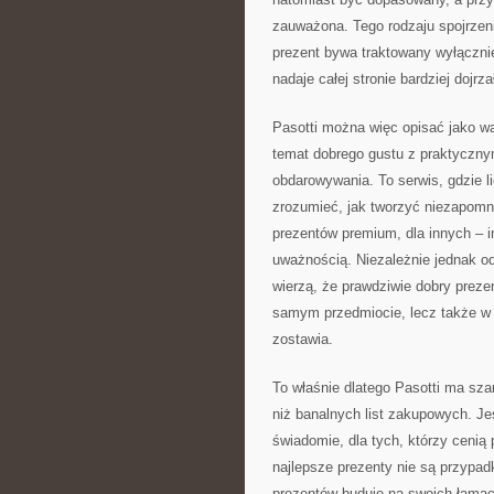
zauważona. Tego rodzaju spojrzenie
prezent bywa traktowany wyłącznie
nadaje całej stronie bardziej dojrza
Pasotti można więc opisać jako w
temat dobrego gustu z praktyczn
obdarowywania. To serwis, gdzie l
zrozumieć, jak tworzyć niezapomn
prezentów premium, dla innych – i
uważnością. Niezależnie jednak od 
wierzą, że prawdziwie dobry prezen
samym przedmiocie, lecz także w 
zostawia.
To właśnie dlatego Pasotti ma sz
niż banalnych list zakupowych. Jes
świadomie, dla tych, którzy cenią
najlepsze prezenty nie są przypad
prezentów buduje na swoich łamac