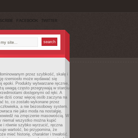
SCRIBE
FACEBOOK
TWITTER
dominowanym przez szybkość, skalę i
ję rzemiosło może wydawać się
j epoki. Produkty wytwarzane ręcznie,
użą uwagą często przegrywają w starciu
rzedmiotami dostępnymi od ręki. A
ie dziś coraz więcej osób zaczyna na
ać to, co zostało wykonane przez
 człowieka, a nie bezosobowy system.
wraca nie jako moda na nostalgię,
dpowiedź na zmęczenie masowością. W
y niemal wszystko można kupić
e i równie szybko wyrzucić, ręczna
uje wartość, bo przypomina, że
że mieć historię, charakter i trwałość.