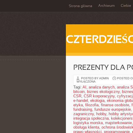
Archiwum
Ciebie
Strona główna
CZTERDZIEŚC
PREZENTY DLA 
POSTED BY ADMIN
POSTED ON
WYŁĄCZONA
Tagi:
AI
,
analiza danych
,
analiza
bitcoin
,
biznes ekologiczny
,
bizne
CSR
,
CSR korporacyjny
,
cyfryzacj
e-handel
,
ekologia
,
ekonomia glob
etyka
,
filozofia
,
finanse osobiste
,
fundraising
,
fundusze europejskie
zagraniczny
,
hobby
,
hobby artysty
integracja społeczna
,
kolekcjoner
logistyka morska
,
majsterkowanie
obsługa klienta
,
ochrona środowis
prawo własności
,
programowanie
,