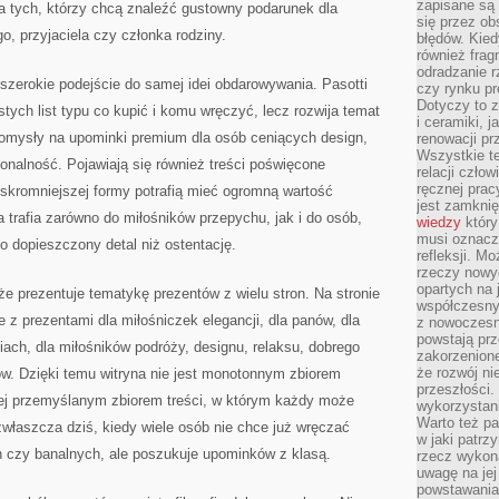
zapisane są 
 dla tych, którzy chcą znaleźć gustowny podarunek dla
się przez ob
o, przyjaciela czy członka rodziny.
błędów. Kied
również frag
odradzanie r
j szerokie podejście do samej idei obdarowywania. Pasotti
czy rynku pr
Dotyczy to z
stych list typu co kupić i komu wręczyć, lecz rozwija temat
i ceramiki, j
pomysły na upominki premium dla osób ceniących design,
renowacji p
Wszystkie t
jonalność. Pojawiają się również treści poświęcone
relacji czło
ręcznej prac
skromniejszej formy potrafią mieć ogromną wartość
jest zamkni
 trafia zarówno do miłośników przepychu, jak i do osób,
wiedzy
który
musi oznacz
ko dopieszczony detal niż ostentację.
refleksji. M
rzeczy nowyc
opartych na 
że prezentuje tematykę prezentów z wielu stron. Na stronie
współczesny
z prezentami dla miłośniczek elegancji, dla panów, dla
z nowoczesn
powstają prz
ach, dla miłośników podróży, designu, relaksu, dobrego
zakorzenion
że rozwój ni
ów. Dzięki temu witryna nie jest monotonnym zbiorem
przeszłości
ej przemyślanym zbiorem treści, w którym każdy może
wykorzystani
Warto też pa
zwłaszcza dziś, kiedy wiele osób nie chce już wręczać
w jaki patr
czy banalnych, ale poszukuje upominków z klasą.
rzecz wykona
uwagę na jej
powstawania