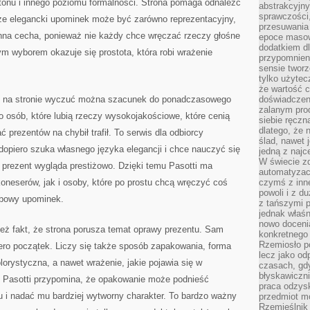
tonu i innego poziomu formalności. Strona pomaga odnaleźć
abstrakcyjn
sprawczości, 
 że elegancki upominek może być zarówno reprezentacyjny,
przesuwania
enna cecha, ponieważ nie każdy chce wręczać rzeczy głośne
epoce masow
dodatkiem d
m wyborem okazuje się prostota, która robi wrażenie
przypomnieni
sensie tworz
tylko użytec
że wartość c
ch na stronie wyczuć można szacunek do ponadczasowego
doświadczeni
zalanym pro
do osób, które lubią rzeczy wysokojakościowe, które cenią
siebie ręczn
dlatego, że 
ć prezentów na chybił trafił. To serwis dla odbiorcy
ślad, nawet 
 dopiero szuka własnego języka elegancji i chce nauczyć się
jedną z najc
W świecie z
 prezent wygląda prestiżowo. Dzięki temu Pasotti ma
automatyzac
koneserów, jak i osoby, które po prostu chcą wręczyć coś
czymś z inne
powoli i z d
obowy upominek.
z tańszymi p
jednak właśn
nowo doceni
ież fakt, że strona porusza temat oprawy prezentu. Sam
konkretnego
Rzemiosło po
ero początek. Liczy się także sposób zapakowania, forma
lecz jako o
lorystyczna, a nawet wrażenie, jakie pojawia się w
czasach, gd
błyskawiczni
. Pasotti przypomina, że opakowanie może podnieść
praca odzysk
u i nadać mu bardziej wytworny charakter. To bardzo ważny
przedmiot mo
Rzemieślnik 