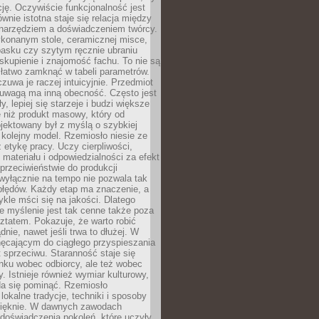
cję. Oczywiście funkcjonalność jest
ównie istotna staje się relacja między
 narzędziem a doświadczeniem twórcy.
konanym stole, ceramicznej misce,
asku czy szytym ręcznie ubraniu
skupienie i znajomość fachu. To nie są
 łatwo zamknąć w tabeli parametrów.
zuwa je raczej intuicyjnie. Przedmiot
uwagą ma inną obecność. Często jest
ły, lepiej się starzeje i budzi większe
 niż produkt masowy, który od
jektowany był z myślą o szybkiej
kolejny model. Rzemiosło niesie ze
 etykę pracy. Uczy cierpliwości,
materiału i odpowiedzialności za efekt
rzeciwieństwie do produkcji
wyłącznie na tempo nie pozwala tak
błędów. Każdy etap ma znaczenie, a
kle mści się na jakości. Dlatego
e myślenie jest tak cenne także poza
tatem. Pokazuje, że warto robić
dnie, nawet jeśli trwa to dłużej. W
hęcającym do ciągłego przyspieszania
t sprzeciwu. Staranność staje się
nku wobec odbiorcy, ale też wobec
y. Istnieje również wymiar kulturowy,
da się pominąć. Rzemiosło
lokalne tradycje, techniki i sposoby
pięknie. W dawnych zawodach
doświadczenia pokoleń, które uczyły