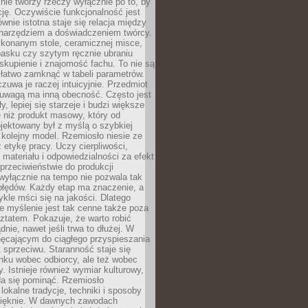
nie tworzy rzeczy wyłącznie po to, by
cję. Oczywiście funkcjonalność jest
ównie istotna staje się relacja między
 narzędziem a doświadczeniem twórcy.
konanym stole, ceramicznej misce,
asku czy szytym ręcznie ubraniu
skupienie i znajomość fachu. To nie są
 łatwo zamknąć w tabeli parametrów.
zuwa je raczej intuicyjnie. Przedmiot
uwagą ma inną obecność. Często jest
ły, lepiej się starzeje i budzi większe
 niż produkt masowy, który od
jektowany był z myślą o szybkiej
kolejny model. Rzemiosło niesie ze
 etykę pracy. Uczy cierpliwości,
materiału i odpowiedzialności za efekt
rzeciwieństwie do produkcji
wyłącznie na tempo nie pozwala tak
błędów. Każdy etap ma znaczenie, a
kle mści się na jakości. Dlatego
e myślenie jest tak cenne także poza
tatem. Pokazuje, że warto robić
dnie, nawet jeśli trwa to dłużej. W
hęcającym do ciągłego przyspieszania
t sprzeciwu. Staranność staje się
nku wobec odbiorcy, ale też wobec
y. Istnieje również wymiar kulturowy,
da się pominąć. Rzemiosło
lokalne tradycje, techniki i sposoby
pięknie. W dawnych zawodach