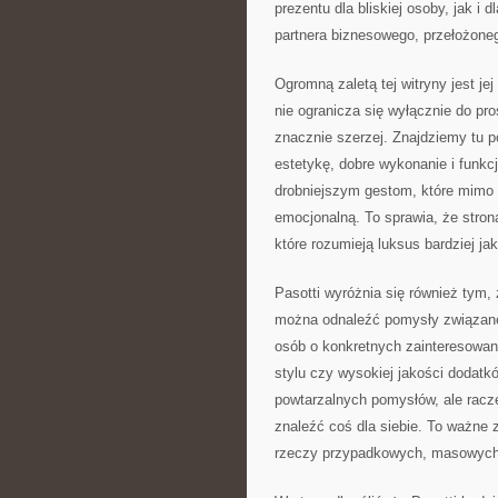
prezentu dla bliskiej osoby, jak i
partnera biznesowego, przełożoneg
Ogromną zaletą tej witryny jest je
nie ogranicza się wyłącznie do pro
znacznie szerzej. Znajdziemy tu 
estetykę, dobre wykonanie i funkc
drobniejszym gestom, które mimo 
emocjonalną. To sprawia, że strona
które rozumieją luksus bardziej ja
Pasotti wyróżnia się również tym, 
można odnaleźć pomysły związane 
osób o konkretnych zainteresowani
stylu czy wysokiej jakości dodatk
powtarzalnych pomysłów, ale racz
znaleźć coś dla siebie. To ważne 
rzeczy przypadkowych, masowych 