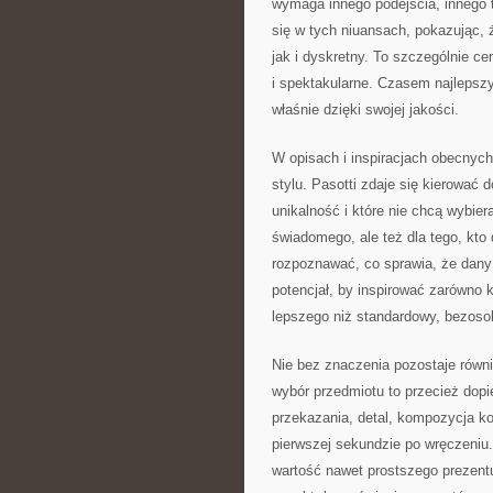
wymaga innego podejścia, innego 
się w tych niuansach, pokazując,
jak i dyskretny. To szczególnie c
i spektakularne. Czasem najlepszy
właśnie dzięki swojej jakości.
W opisach i inspiracjach obecny
stylu. Pasotti zdaje się kierować 
unikalność i które nie chcą wybiera
świadomego, ale też dla tego, kto
rozpoznawać, co sprawia, że dany
potencjał, by inspirować zarówno 
lepszego niż standardowy, bezos
Nie bez znaczenia pozostaje równ
wybór przedmiotu to przecież dopi
przekazania, detal, kompozycja ko
pierwszej sekundzie po wręczeniu
wartość nawet prostszego prezent