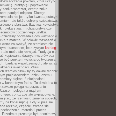
doświadczenia pokoleń, które uczyły
serwację, praktykę i poprawianie
y zanika warsztat, często znika
ment pamięci miejsca. Dlatego
zemiosła nie jest tylko kwestią estetyki
emium, ale także ochrony dziedzictwa.
arówno stolarstwa, tkactwa, kowalstwa
ak i piekarstwa, introligatorstwa czy
rzedmiotów codziennego użytku.
e dziedziny opowiadają coś ważnego o
wieka z materią. W połowie rozważań o
y warto zauważyć, że rzemiosło nie
ętym skansenem, lecz żywym
katalog
 stale może się rozwijać. Tradycja nie
ać kopiowania dawnych wzorów bez
oże być punktem wyjścia do tworzenia
h, bardziej współczesnych, ale wciąż
jakości i uważności. Wielu
ch rzemieślników łączy dawne techniki
ym projektowaniem, dzięki czemu
edmioty piękne, funkcjonalne i
e w konkretnym fachu. To dowód na to,
e zawsze polega na porzucaniu
. Czasem polega na mądrym
u tego, co już zostało wypracowane.
miętać, że rzemiosło zmienia sposób,
zymy na konsumpcję. Gdy kupuje się
ną ręcznie, częściej zwraca się
 pochodzenie, materiał i proces
. Przedmiot przestaje być anonimowy.