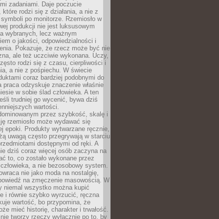
ymi zadaniami. Daje poczucie
które rodzi się z działania, a nie z
 symboli po monitorze. Rzemiosło w
ej produkcji nie jest luksusowym
la wybranych, lecz ważnym
em o jakości, odpowiedzialności i
enia. Pokazuje, że rzecz może być nie
zna, ale też uczciwie wykonana. Uczy,
zęsto rodzi się z czasu, cierpliwości i
a, a nie z pośpiechu. W świecie
duktami coraz bardziej podobnymi do
a praca odzyskuje znaczenie właśnie
niesie w sobie ślad człowieka. A ten
jeśli trudniej go wycenić, bywa dziś
enniejszych wartości.
dominowanym przez szybkość, skalę i
ję rzemiosło może wydawać się
j epoki. Produkty wytwarzane ręcznie,
użą uwagą często przegrywają w starciu
rzedmiotami dostępnymi od ręki. A
ie dziś coraz więcej osób zaczyna na
ać to, co zostało wykonane przez
 człowieka, a nie bezosobowy system.
wraca nie jako moda na nostalgię,
dpowiedź na zmęczenie masowością. W
y niemal wszystko można kupić
e i równie szybko wyrzucić, ręczna
uje wartość, bo przypomina, że
że mieć historię, charakter i trwałość.
nie tworzy rzeczy wyłącznie po to, by