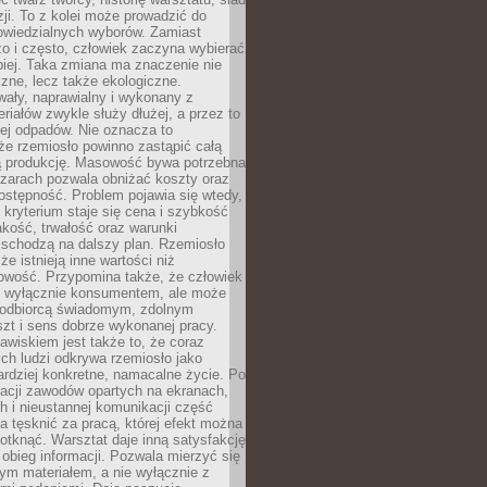
zji. To z kolei może prowadzić do
owiedzialnych wyborów. Zamiast
o i często, człowiek zaczyna wybierać
epiej. Taka zmiana ma znaczenie nie
czne, lecz także ekologiczne.
wały, naprawialny i wykonany z
riałów zwykle służy dłużej, a przez to
ej odpadów. Nie oznacza to
że rzemiosło powinno zastąpić całą
 produkcję. Masowość bywa potrzebna
szarach pozwala obniżać koszty oraz
ostępność. Problem pojawia się wtedy,
kryterium staje się cena i szybkość
akość, trwałość oraz warunki
 schodzą na dalszy plan. Rzemiosło
że istnieją inne wartości niż
owość. Przypomina także, że człowiek
ć wyłącznie konsumentem, ale może
 odbiorcą świadomym, zdolnym
zt i sens dobrze wykonanej pracy.
wiskiem jest także to, że coraz
ch ludzi odkrywa rzemiosło jako
rdziej konkretne, namacalne życie. Po
nacji zawodów opartych na ekranach,
h i nieustannej komunikacji część
 tęsknić za pracą, której efekt można
otknąć. Warsztat daje inną satysfakcję
y obieg informacji. Pozwala mierzyć się
ym materiałem, a nie wyłącznie z