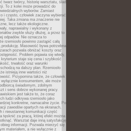
 twarz twórcy, historię warsztatu, ślad
zji. To z kolei może prowadzić do
owiedzialnych wyborów. Zamiast
o i często, człowiek zaczyna wybierać
epiej. Taka zmiana ma znaczenie nie
czne, lecz także ekologiczne.
wały, naprawialny i wykonany z
riałów zwykle służy dłużej, a przez to
ej odpadów. Nie oznacza to
że rzemiosło powinno zastąpić całą
 produkcję. Masowość bywa potrzebna
szarach pozwala obniżać koszty oraz
ostępność. Problem pojawia się wtedy,
kryterium staje się cena i szybkość
akość, trwałość oraz warunki
 schodzą na dalszy plan. Rzemiosło
że istnieją inne wartości niż
owość. Przypomina także, że człowiek
ć wyłącznie konsumentem, ale może
 odbiorcą świadomym, zdolnym
zt i sens dobrze wykonanej pracy.
wiskiem jest także to, że coraz
ch ludzi odkrywa rzemiosło jako
rdziej konkretne, namacalne życie. Po
nacji zawodów opartych na ekranach,
h i nieustannej komunikacji część
 tęsknić za pracą, której efekt można
otknąć. Warsztat daje inną satysfakcję
y obieg informacji. Pozwala mierzyć się
ym materiałem, a nie wyłącznie z