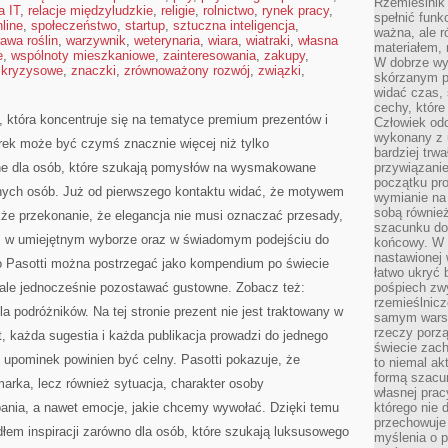
Rzemieślnik 
a IT
,
relacje międzyludzkie
,
religie
,
rolnictwo
,
rynek pracy
,
spełnić funk
line
,
społeczeństwo
,
startup
,
sztuczna inteligencja
,
ważna, ale r
awa roślin
,
warzywnik
,
weterynaria
,
wiara
,
wiatraki
,
własna
materiałem,
e
,
wspólnoty mieszkaniowe
,
zainteresowania
,
zakupy
,
W dobrze wy
 kryzysowe
,
znaczki
,
zrównoważony rozwój
,
związki
,
skórzanym p
widać czas, 
cechy, które
e, która koncentruje się na tematyce premium prezentów i
Człowiek odc
wykonany z 
rek może być czymś znacznie więcej niż tylko
bardziej trwa
ne dla osób, które szukają pomysłów na wysmakowane
przywiązanie
początku pro
óżnych osób. Już od pierwszego kontaktu widać, że motywem
wymianie na 
sobą również
akże przekonanie, że elegancja nie musi oznaczać przesady,
szacunku do 
u, w umiejętnym wyborze oraz w świadomym podejściu do
końcowy. W p
nastawionej 
o Pasotti można postrzegać jako kompendium po świecie
łatwo ukryć 
, ale jednocześnie pozostawać gustowne. Zobacz też:
pośpiech zwy
rzemieślnicz
a podróżników. Na tej stronie prezent nie jest traktowany w
samym warsz
rzeczy porzą
 każda sugestia i każda publikacja prowadzi do jednego
świecie zac
upominek powinien być celny. Pasotti pokazuje, że
to niemal ak
formą szacu
arka, lecz również sytuacja, charakter osoby
własnej prac
bania, a nawet emocje, jakie chcemy wywołać. Dzięki temu
którego nie 
przechowuje 
dłem inspiracji zarówno dla osób, które szukają luksusowego
myślenia o 