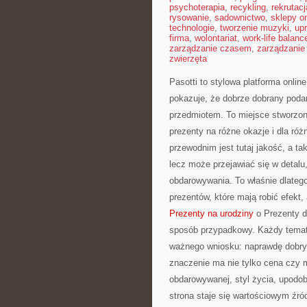
psychoterapia
,
recykling
,
rekrutacj
rysowanie
,
sadownictwo
,
sklepy on
technologie
,
tworzenie muzyki
,
upr
firma
,
wolontariat
,
work-life balanc
zarządzanie czasem
,
zarządzanie
zwierzęta
Pasotti to stylowa platforma onlin
pokazuje, że dobrze dobrany poda
przedmiotem. To miejsce stworzo
prezenty na różne okazje i dla r
przewodnim jest tutaj jakość, a t
lecz może przejawiać się w detal
obdarowywania. To właśnie dlateg
prezentów, które mają robić efekt
Prezenty na urodziny
o Prezenty dl
sposób przypadkowy. Każdy temat,
ważnego wniosku: naprawdę dobry 
znaczenie ma nie tylko cena czy m
obdarowywanej, styl życia, upodo
strona staje się wartościowym źró