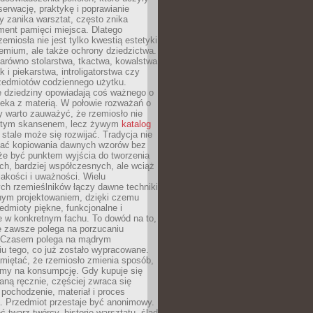
serwację, praktykę i poprawianie
y zanika warsztat, często znika
ment pamięci miejsca. Dlatego
zemiosła nie jest tylko kwestią estetyki
emium, ale także ochrony dziedzictwa.
arówno stolarstwa, tkactwa, kowalstwa
ak i piekarstwa, introligatorstwa czy
rzedmiotów codziennego użytku.
e dziedziny opowiadają coś ważnego o
wieka z materią. W połowie rozważań o
y warto zauważyć, że rzemiosło nie
ętym skansenem, lecz żywym
katalog
 stale może się rozwijać. Tradycja nie
ać kopiowania dawnych wzorów bez
oże być punktem wyjścia do tworzenia
h, bardziej współczesnych, ale wciąż
jakości i uważności. Wielu
ch rzemieślników łączy dawne techniki
ym projektowaniem, dzięki czemu
edmioty piękne, funkcjonalne i
e w konkretnym fachu. To dowód na to,
e zawsze polega na porzucaniu
. Czasem polega na mądrym
u tego, co już zostało wypracowane.
miętać, że rzemiosło zmienia sposób,
zymy na konsumpcję. Gdy kupuje się
ną ręcznie, częściej zwraca się
 pochodzenie, materiał i proces
. Przedmiot przestaje być anonimowy.
 twarz twórcy, historię warsztatu, ślad