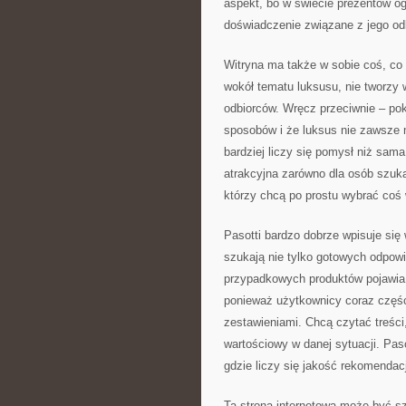
aspekt, bo w świecie prezentów og
doświadczenie związane z jego o
Witryna ma także w sobie coś, co
wokół tematu luksusu, nie tworzy
odbiorców. Wręcz przeciwnie – pok
sposobów i że luksus nie zawsze
bardziej liczy się pomysł niż sam
atrakcyjna zarówno dla osób szuka
którzy chcą po prostu wybrać coś
Pasotti bardzo dobrze wpisuje się
szukają nie tylko gotowych odpowi
przypadkowych produktów pojawia s
ponieważ użytkownicy coraz częś
zestawieniami. Chcą czytać treści
wartościowy w danej sytuacji. Pas
gdzie liczy się jakość rekomendacj
Ta strona internetowa może być s