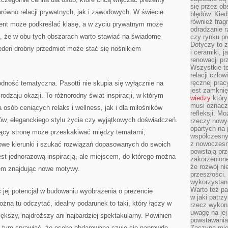
się przez ob
równo relacji prywatnych, jak i zawodowych. W świecie
błędów. Kied
również frag
ent może podkreślać klasę, a w życiu prywatnym może
odradzanie r
, że w obu tych obszarach warto stawiać na świadome
czy rynku pr
Dotyczy to z
eden drobny przedmiot może stać się nośnikiem
i ceramiki, j
renowacji p
.
Wszystkie t
relacji czło
ręcznej prac
odność tematyczna. Pasotti nie skupia się wyłącznie na
jest zamkni
odzaju okazji. To różnorodny świat inspiracji, w którym
wiedzy
który
musi oznacz
osób ceniących relaks i wellness, jak i dla miłośników
refleksji. M
ów, eleganckiego stylu życia czy wyjątkowych doświadczeń.
rzeczy nowyc
opartych na 
jący stronę może przeskakiwać między tematami,
współczesny
z nowoczesn
we kierunki i szukać rozwiązań dopasowanych do swoich
powstają prz
jest jednorazową inspiracją, ale miejscem, do którego można
zakorzenion
że rozwój ni
em znajdując nowe motywy.
przeszłości
wykorzystani
Warto też pa
ć jej potencjał w budowaniu wyobrażenia o prezencie
w jaki patr
można tu odczytać, idealny podarunek to taki, który łączy w
rzecz wykona
uwagę na jej
iększy, najdroższy ani najbardziej spektakularny. Powinien
powstawania
 tym sprawiać, że osoba obdarowana czuje się naprawdę
Zaczyna mieć