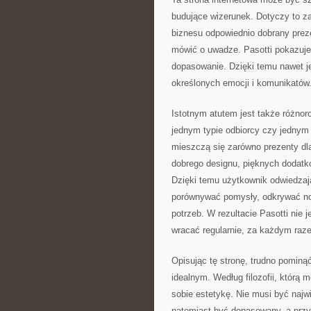
budujące wizerunek. Dotyczy to za
biznesu odpowiednio dobrany prez
mówić o uwadze. Pasotti pokazuje
dopasowanie. Dzięki temu nawet j
określonych emocji i komunikatów
Istotnym atutem jest także różnor
jednym typie odbiorcy czy jednym r
mieszczą się zarówno prezenty dla 
dobrego designu, pięknych dodatk
Dzięki temu użytkownik odwiedza
porównywać pomysły, odkrywać no
potrzeb. W rezultacie Pasotti nie 
wracać regularnie, za każdym raz
Opisując tę stronę, trudno pominą
idealnym. Według filozofii, którą 
sobie estetykę. Nie musi być najw
natomiast być dopasowany, a przy