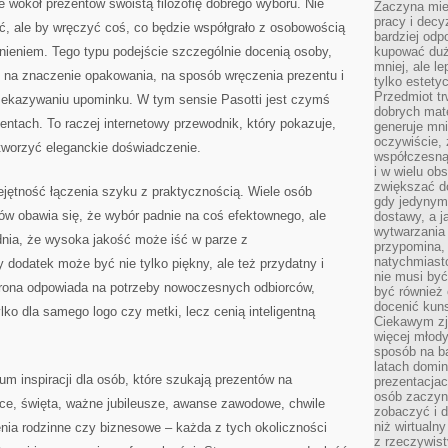
e wokół prezentów swoistą filozofię dobrego wyboru. Nie
Zaczyna mieć
pracy i decy
ić, ale by wręczyć coś, co będzie współgrało z osobowością
bardziej odp
nieniem. Tego typu podejście szczególnie docenią osoby,
kupować duż
mniej, ale l
, na znaczenie opakowania, na sposób wręczenia prezentu i
tylko estety
Przedmiot tr
zekazywaniu upominku. W tym sensie Pasotti jest czymś
dobrych mate
entach. To raczej internetowy przewodnik, który pokazuje,
generuje mni
oczywiście, 
tworzyć eleganckie doświadczenie.
współczesną
i w wielu ob
zwiększać d
iejętność łączenia szyku z praktycznością. Wiele osób
gdy jedynym 
w obawia się, że wybór padnie na coś efektownego, ale
dostawy, a j
wytwarzania
nia, że wysoka jakość może iść w parze z
przypomina, 
natychmiast
 dodatek może być nie tylko piękny, ale też przydatny i
nie musi by
strona odpowiada na potrzeby nowoczesnych odbiorców,
być również
docenić kuns
lko dla samego logo czy metki, lecz cenią inteligentną
Ciekawym zja
więcej młody
sposób na ba
latach domi
um inspiracji dla osób, które szukają prezentów na
prezentacjac
osób zaczyna
ice, święta, ważne jubileusze, awanse zawodowe, chwile
zobaczyć i d
niż wirtualn
ia rodzinne czy biznesowe – każda z tych okoliczności
z rzeczywist