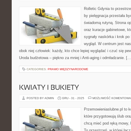
Rolletic Gdynia to przestrz
by pielęgnacja przestała by
świadomą rutyną. Strona op
oraz kuracje gabinetowe, k
sygnały naskórka i krok p
wygląd. W centrum jest nas
obok niej człowiek: każdy, kto chce lepiej wyglądać i czuć się pe
Uroda budżetowa – piękno za mniej i Anti-aging i odmładzanie. […
CATEGORIES:
PRAWO MIĘDZYNARODOWE
KWIATY I BUKIETY
POSTED BY ADMIN
GRU - 31 - 2025
MOŻLIWOŚĆ KOMENTOWA
Przemowieniaslubne.pl to k
które przygotowują ślub ora
chcą mieć pod ręką mowy, li
To przestrzeń, w której łąc