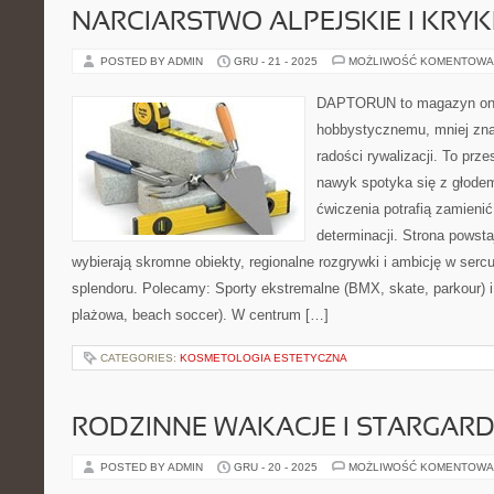
NARCIARSTWO ALPEJSKIE I KRYK
POSTED BY ADMIN
GRU - 21 - 2025
MOŻLIWOŚĆ KOMENTOWA
DAPTORUN to magazyn onli
hobbystycznemu, mniej zn
radości rywalizacji. To prze
nawyk spotyka się z głodem
ćwiczenia potrafią zamieni
determinacji. Strona powsta
wybierają skromne obiekty, regionalne rozgrywki i ambicję w serc
splendoru. Polecamy: Sporty ekstremalne (BMX, skate, parkour) i
plażowa, beach soccer). W centrum […]
CATEGORIES:
KOSMETOLOGIA ESTETYCZNA
RODZINNE WAKACJE I STARGAR
POSTED BY ADMIN
GRU - 20 - 2025
MOŻLIWOŚĆ KOMENTOWA