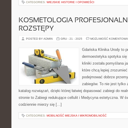
CATEGORIES:
WIEJSKIE HISTORIE I OPOWIEŚCI
KOSMETOLOGIA PROFESJONALNA 
ROZSTĘPY
POSTED BY ADMIN
GRU - 21 - 2025
MOŻLIWOŚĆ KOMENTOWA
Gdańska Klinika Urody to p
dermoestetyka spotyka się 
kliniki została pomyślana 
które chcą lepiej zrozumieć
podejmować dobrze przemy
zabiegów. To nie jest tylko 
katalog rozwiązań, dzięki której łatwiej dopasować zabiegi do rea
stronie to Zabiegi redukujące cellulit i Medycyna estetyczna. W ś
codziennie mierzy się […]
CATEGORIES:
MOBILNOŚĆ MIEJSKA I MIKROMOBILNOŚĆ