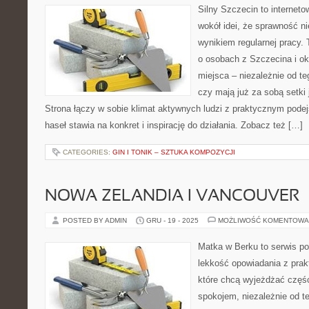
Silny Szczecin to internet
wokół idei, że sprawność ni
wynikiem regularnej pracy.
o osobach z Szczecina i oko
miejsca – niezależnie od te
czy mają już za sobą setki
Strona łączy w sobie klimat aktywnych ludzi z praktycznym pode
haseł stawia na konkret i inspirację do działania. Zobacz też […]
CATEGORIES:
GIN I TONIK – SZTUKA KOMPOZYCJI
NOWA ZELANDIA I VANCOUVER
POSTED BY ADMIN
GRU - 19 - 2025
MOŻLIWOŚĆ KOMENTOWA
Matka w Berku to serwis po
lekkość opowiadania z prak
które chcą wyjeżdżać częśc
spokojem, niezależnie od t