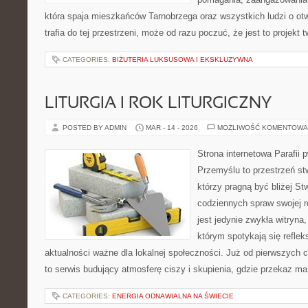
która spaja mieszkańców Tarnobrzega oraz wszystkich ludzi o ot
trafia do tej przestrzeni, może od razu poczuć, że jest to projekt 
CATEGORIES:
BIŻUTERIA LUKSUSOWA I EKSKLUZYWNA
LITURGIA I ROK LITURGICZNY
POSTED BY ADMIN
MAR - 14 - 2026
MOŻLIWOŚĆ KOMENTOWA
Strona internetowa Parafii 
Przemyślu to przestrzeń st
którzy pragną być bliżej Stw
codziennych spraw swojej r
jest jedynie zwykła witryna, 
którym spotykają się refleks
aktualności ważne dla lokalnej społeczności. Już od pierwszych 
to serwis budujący atmosferę ciszy i skupienia, gdzie przekaz m
CATEGORIES:
ENERGIA ODNAWIALNA NA ŚWIECIE