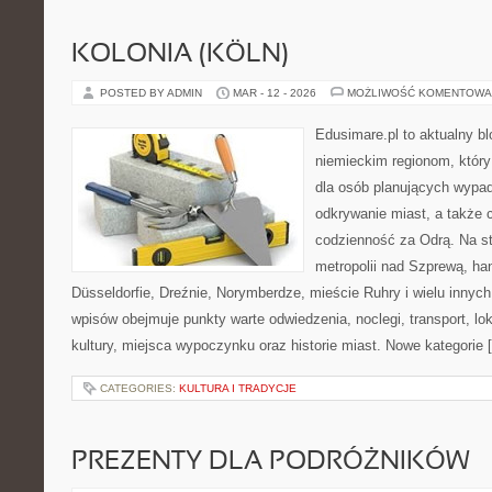
KOLONIA (KÖLN)
POSTED BY ADMIN
MAR - 12 - 2026
MOŻLIWOŚĆ KOMENTOWA
Edusimare.pl to aktualny b
niemieckim regionom, który
dla osób planujących wypad
odkrywanie miast, a także 
codzienność za Odrą. Na str
metropolii nad Szprewą, ha
Düsseldorfie, Dreźnie, Norymberdze, mieście Ruhry i wielu innyc
wpisów obejmuje punkty warte odwiedzenia, noclegi, transport, lok
kultury, miejsca wypoczynku oraz historie miast. Nowe kategorie 
CATEGORIES:
KULTURA I TRADYCJE
PREZENTY DLA PODRÓŻNIKÓW