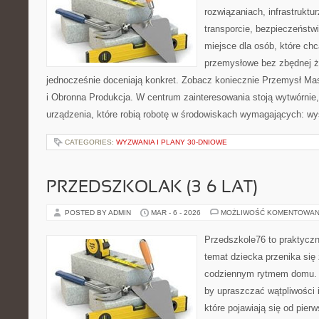
rozwiązaniach, infrastruktur
transporcie, bezpieczeństwie
miejsce dla osób, które ch
przemysłowe bez zbędnej ża
jednocześnie doceniają konkret. Zobacz koniecznie Przemysł Ma
i Obronna Produkcja. W centrum zainteresowania stoją wytwórnie, 
urządzenia, które robią robotę w środowiskach wymagających: w
CATEGORIES:
WYZWANIA I PLANY 30-DNIOWE
PRZEDSZKOLAK (3–6 LAT)
POSTED BY ADMIN
MAR - 6 - 2026
MOŻLIWOŚĆ KOMENTOWAN
Przedszkole76 to praktyczny
temat dziecka przenika się 
codziennym rytmem domu. T
by upraszczać wątpliwości
które pojawiają się od pier