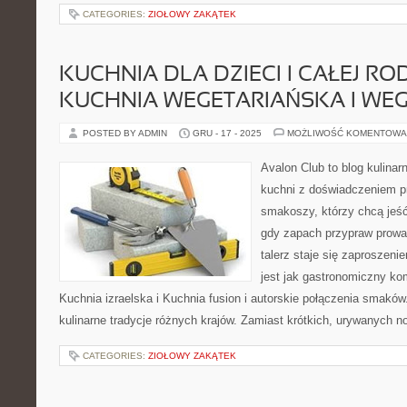
CATEGORIES:
ZIOŁOWY ZAKĄTEK
KUCHNIA DLA DZIECI I CAŁEJ ROD
KUCHNIA WEGETARIAŃSKA I WE
POSTED BY ADMIN
GRU - 17 - 2025
MOŻLIWOŚĆ KOMENTOWA
Avalon Club to blog kulinar
kuchni z doświadczeniem pr
smakoszy, którzy chcą jeść 
gdy zapach przypraw prowad
talerz staje się zaproszeni
jest jak gastronomiczny ko
Kuchnia izraelska i Kuchnia fusion i autorskie połączenia smakó
kulinarne tradycje różnych krajów. Zamiast krótkich, urywanych no
CATEGORIES:
ZIOŁOWY ZAKĄTEK