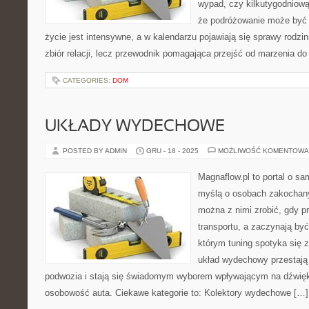
wypad, czy kilkutygodniową
że podróżowanie może być 
życie jest intensywne, a w kalendarzu pojawiają się sprawy rodzin
zbiór relacji, lecz przewodnik pomagająca przejść od marzenia do 
CATEGORIES:
DOM
UKŁADY WYDECHOWE
POSTED BY ADMIN
GRU - 18 - 2025
MOŻLIWOŚĆ KOMENTOWA
Magnaflow.pl to portal o s
myślą o osobach zakochany
można z nimi zrobić, gdy p
transportu, a zaczynają być
którym tuning spotyka się z
układ wydechowy przestaj
podwozia i stają się świadomym wyborem wpływającym na dźwię
osobowość auta. Ciekawe kategorie to: Kolektory wydechowe […]