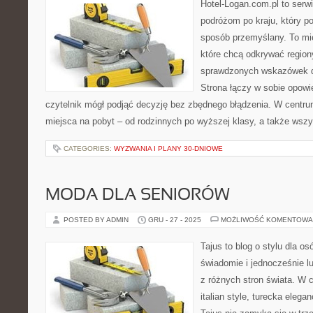
Hotel-Logan.com.pl to serw
podróżom po kraju, który p
sposób przemyślany. To miej
które chcą odkrywać region
sprawdzonych wskazówek d
Strona łączy w sobie opowi
czytelnik mógł podjąć decyzję bez zbędnego błądzenia. W centru
miejsca na pobyt – od rodzinnych po wyższej klasy, a także ws
CATEGORIES:
WYZWANIA I PLANY 30-DNIOWE
MODA DLA SENIORÓW
POSTED BY ADMIN
GRU - 27 - 2025
MOŻLIWOŚĆ KOMENTOWA
Tajus to blog o stylu dla os
świadomie i jednocześnie l
z różnych stron świata. W c
italian style, turecka elega