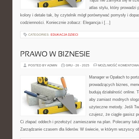
Tajus nie zamyka się w trze
atlas stylu, który prowadzi 
kolory i detale tak, by czytelnik mógł porównywać pomysły i dop
codzienności. Koniecznie zobacz: Elegancja i […]
CATEGORIES:
EDUKACJA DZIECI
PRAWO W BIZNESIE
POSTED BY ADMIN
GRU - 26 - 2025
MOŻLIWOŚĆ KOMENTOWA
Manager w Opałach to porta
prowadzących biznes, mene
budują działalność online. 
aby zamiast modnych sloga
użyteczne metody. Jeśli Tw
czujesz, że ciągle gasisz p
Ci złapać oddech i przełożyć zamieszanie na plan. Polecamy tak
Zarządzanie czasem dla liderów. W świecie, w którym wszyscy o