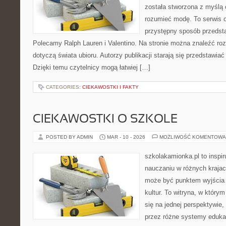
została stworzona z myślą o
rozumieć modę. To serwis o 
przystępny sposób przedsta
Polecamy Ralph Lauren i Valentino. Na stronie można znaleźć ro
dotyczą świata ubioru. Autorzy publikacji starają się przedstawia
Dzięki temu czytelnicy mogą łatwiej […]
CATEGORIES:
CIEKAWOSTKI I FAKTY
CIEKAWOSTKI O SZKOLE
POSTED BY ADMIN
MAR - 10 - 2026
MOŻLIWOŚĆ KOMENTOWA
szkolakamionka.pl to inspir
nauczaniu w różnych krajac
może być punktem wyjścia
kultur. To witryna, w który
się na jednej perspektywie,
przez różne systemy edukac