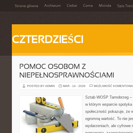
Archiwum
Ciebie
Coma
Mirinda
Strona główna
Spis Treśc
CZTERDZIEŚCI
POMOC OSOBOM Z
NIEPEŁNOSPRAWNOŚCIAMI
POSTED BY ADMIN
MAR - 14 - 2026
MOŻLIWOŚĆ KOMENTOWA
Sztab WOŚP Tarnobrzeg – G
w którym wsparcie spotyka s
społeczność pokazuje, że 
ogromną wartość. To nie jes
wydarzeniach, ale cyfrowe 
pomagania, zaangażowania 