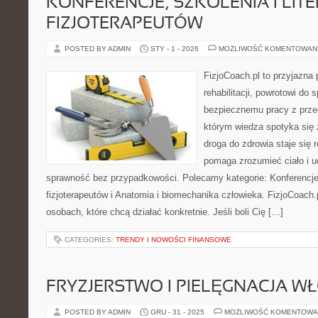
KONFERENCJE, SZKOLENIA I LIT
FIZJOTERAPEUTÓW
POSTED BY ADMIN
STY - 1 - 2026
MOŻLIWOŚĆ KOMENTOWAN
FizjoCoach.pl to przyjazna
rehabilitacji, powrotowi do 
bezpiecznemu pracy z prze
którym wiedza spotyka się
droga do zdrowia staje się 
pomaga zrozumieć ciało i 
sprawność bez przypadkowości. Polecamy kategorie: Konferencje, s
fizjoterapeutów i Anatomia i biomechanika człowieka. FizjoCoach.
osobach, które chcą działać konkretnie. Jeśli boli Cię […]
CATEGORIES:
TRENDY I NOWOŚCI FINANSOWE
FRYZJERSTWO I PIELĘGNACJA 
POSTED BY ADMIN
GRU - 31 - 2025
MOŻLIWOŚĆ KOMENTOWA