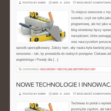
POSTED BY ADMIN
MAR - 8 - 2026
MOŻLIWOŚĆ KOMENTOWAN
To miejsce stworzone z myś
szeroko, czyli nie tylko jak
programowej, ale też jako
blog oświatowy łączy spra
narzędziami, które pomaga
oraz nauczycielom poruszać
sposób uporządkowany. Zależy nam, aby nauka była bardziej przy
sensowna – tak, by prowadziła do realnych postępów. Ciekawe ad
angielskiego i Porady dla […]
CATEGORIES:
EKO-OPONY I RECYKLING MOTORYZACYJNY
NOWE TECHNOLOGIE I INNOWAC
POSTED BY ADMIN
MAR - 8 - 2026
MOŻLIWOŚĆ KOMENTOWAN
Techneau to portal o wytwó
przemyśle ciężkim, ale tak