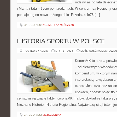
rodziny aż po lata dziecińs
i Mama i tata – życie po narodzinach. W centrum są Pociechy oraz 
poznaje się na nowo każdego dnia. Przedszkole76 […]
CATEGORIES:
KOSMETYKA MĘŻCZYZN
HISTORIA SPORTU W POLSCE
POSTED BY ADMIN
STY - 1 - 2026
MOŻLIWOŚĆ KOMENTOWAN
KoronaMK to strona poświęc
– od pierwszych władców aż
kompendium, w którym narr
interpretacją, a wydarzenia
czasu. Jeśli szukasz soli
epokach, chcesz pojąć tło 
cenisz mniej znane fakty, KoronaMK ma być dokładnie taką przys
Nieznane Historie i Historia Regionalna. Największą siłą historii 
CATEGORIES:
MSZCZESNIAK