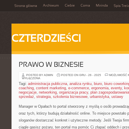
Archiwum
Ciebie
Coma
Mirinda
Strona główna
Spis Treśc
CZTERDZIEŚCI
PRAWO W BIZNESIE
POSTED BY ADMIN
POSTED ON GRU - 26 - 2025
MOŻLIWOŚĆ 
WYŁĄCZONA
Tagi:
administracja publiczna
,
analiza rynku
,
biuro
,
biuro coworkin
coaching
,
content marketing
,
e-commerce
,
ergonomia
,
eventy
,
ko
negocjacje
,
networking
,
organizacja pracy
,
plan zagospodarowani
sprzedaż
,
strategia
,
szkolenia biznesowe
,
urbanistyka
,
ustawy
Manager w Opałach to portal stworzony z myślą o osób prowadz
oraz tych, którzy budują działalność online. To miejsce powstało
sloganów dostarczać konkret i użyteczne metody. Jeśli Twoja fir
ciągle gasisz pożary, ten portal ma pomóc Ci złapać oddech i prz