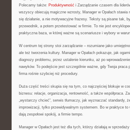
Polecamy także:
Produktywność
i Zarządzanie czasem dla lideró
wszyscy obiecują magiczne wzrosty, Manager w Opałach stawia n
się działanie, a nie motywacyjne frazesy. Teksty są pisane tak, 
przewodnik, a potem przetestować w firmie. To nie jest encyklop
praktyczna baza, w której ważne są scenariusze i wybory w warun
W centrum tej strony stoi zarządzanie – rozumiane jako umiejętn
ale też tworzenia kultury. Manager w Opałach pokazuje, jak ogarni
diagnozy problemu, przez ustalenie kierunku, aż po wprowadzenie
nawyków. To podejście jest szczególnie ważne, gdy Twoja praca 
firma rośnie szybciej niż procedury.
Duża część treści skupia się na tym, co najczęściej blokuje w 
biznesu: relacje, organizacja, rentowność, a także współpraca. Z
„wystarczy chcieć”, serwis tłumaczy, jak wyznaczać standardy, ż
improwizacji, tylko przewidywalnym systemem. Bo w praktyce to 
dają zespołowi spokój, a firmie tempo.
Manager w Opałach jest też dla tych, którzy działają w sprzedaży 