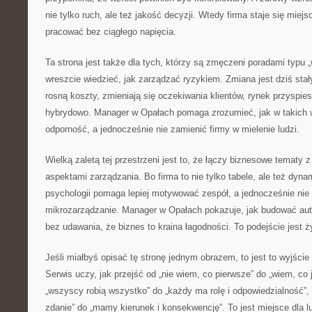
nie tylko ruch, ale też jakość decyzji. Wtedy firma staje się miej
pracować bez ciągłego napięcia.
Ta strona jest także dla tych, którzy są zmęczeni poradami typu „w
wreszcie wiedzieć, jak zarządzać ryzykiem. Zmiana jest dziś st
rosną koszty, zmieniają się oczekiwania klientów, rynek przyspie
hybrydowo. Manager w Opałach pomaga zrozumieć, jak w takich
odporność, a jednocześnie nie zamienić firmy w mielenie ludzi.
Wielką zaletą tej przestrzeni jest to, że łączy biznesowe tematy 
aspektami zarządzania. Bo firma to nie tylko tabele, ale też dyn
psychologii pomaga lepiej motywować zespół, a jednocześnie nie
mikrozarządzanie. Manager w Opałach pokazuje, jak budować auto
bez udawania, że biznes to kraina łagodności. To podejście jest ż
Jeśli miałbyś opisać tę stronę jednym obrazem, to jest to wyjści
Serwis uczy, jak przejść od „nie wiem, co pierwsze” do „wiem, co 
„wszyscy robią wszystko” do „każdy ma rolę i odpowiedzialność”,
zdanie” do „mamy kierunek i konsekwencję”. To jest miejsce dla l