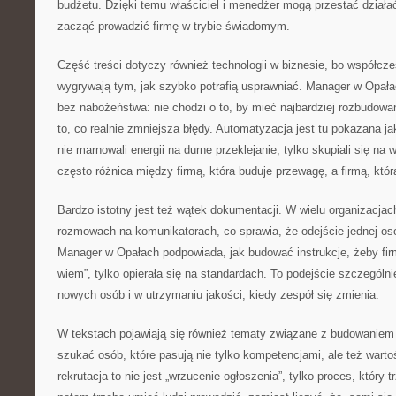
budżetu. Dzięki temu właściciel i menedżer mogą przestać działać 
zacząć prowadzić firmę w trybie świadomym.
Część treści dotyczy również technologii w biznesie, bo współcze
wygrywają tym, jak szybko potrafią usprawniać. Manager w Opała
bez nabożeństwa: nie chodzi o to, by mieć najbardziej rozbudowa
to, co realnie zmniejsza błędy. Automatyzacja jest tu pokazana ja
nie marnowali energii na durne przeklejanie, tylko skupiali się na 
często różnica między firmą, która buduje przewagę, a firmą, któr
Bardzo istotny jest też wątek dokumentacji. W wielu organizacjac
rozmowach na komunikatorach, co sprawia, że odejście jednej oso
Manager w Opałach podpowiada, jak budować instrukcje, żeby firm
wiem”, tylko opierała się na standardach. To podejście szczegól
nowych osób i w utrzymaniu jakości, kiedy zespół się zmienia.
W tekstach pojawiają się również tematy związane z budowaniem 
szukać osób, które pasują nie tylko kompetencjami, ale też warto
rekrutacja to nie jest „wrzucenie ogłoszenia”, tylko proces, który 