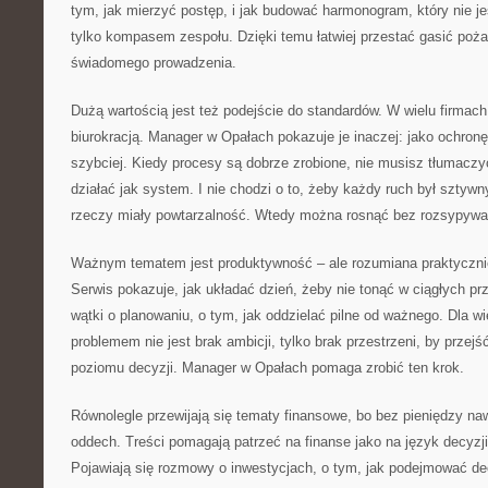
tym, jak mierzyć postęp, i jak budować harmonogram, który nie
tylko kompasem zespołu. Dzięki temu łatwiej przestać gasić pożar
świadomego prowadzenia.
Dużą wartością jest też podejście do standardów. W wielu firmach
biurokracją. Manager w Opałach pokazuje je inaczej: jako ochron
szybciej. Kiedy procesy są dobrze zrobione, nie musisz tłumaczy
działać jak system. I nie chodzi o to, żeby każdy ruch był sztywn
rzeczy miały powtarzalność. Wtedy można rosnąć bez rozsypywan
Ważnym tematem jest produktywność – ale rozumiana praktycznie, 
Serwis pokazuje, jak układać dzień, żeby nie tonąć w ciągłych pr
wątki o planowaniu, o tym, jak oddzielać pilne od ważnego. Dla w
problemem nie jest brak ambicji, tylko brak przestrzeni, by przej
poziomu decyzji. Manager w Opałach pomaga zrobić ten krok.
Równolegle przewijają się tematy finansowe, bo bez pieniędzy naw
oddech. Treści pomagają patrzeć na finanse jako na język decyzji, 
Pojawiają się rozmowy o inwestycjach, o tym, jak podejmować dec