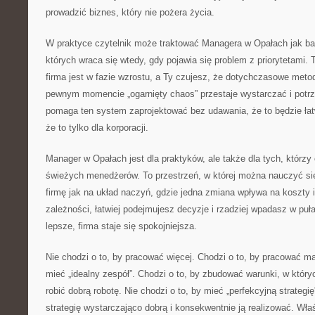
prowadzić biznes, który nie pożera życia.
W praktyce czytelnik może traktować Managera w Opałach jak ba
których wraca się wtedy, gdy pojawia się problem z priorytetami. 
firma jest w fazie wzrostu, a Ty czujesz, że dotychczasowe meto
pewnym momencie „ogarnięty chaos” przestaje wystarczać i potrz
pomaga ten system zaprojektować bez udawania, że to będzie łatw
że to tylko dla korporacji.
Manager w Opałach jest dla praktyków, ale także dla tych, którzy
świeżych menedżerów. To przestrzeń, w której można nauczyć się
firmę jak na układ naczyń, gdzie jedna zmiana wpływa na koszty 
zależności, łatwiej podejmujesz decyzje i rzadziej wpadasz w puła
lepsze, firma staje się spokojniejsza.
Nie chodzi o to, by pracować więcej. Chodzi o to, by pracować mąd
mieć „idealny zespół”. Chodzi o to, by zbudować warunki, w który
robić dobrą robotę. Nie chodzi o to, by mieć „perfekcyjną strategię
strategię wystarczająco dobrą i konsekwentnie ją realizować. Wł