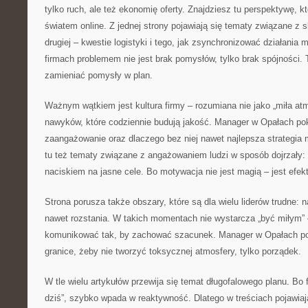
tylko ruch, ale też ekonomię oferty. Znajdziesz tu perspektywę, k
światem online. Z jednej strony pojawiają się tematy związane z
drugiej – kwestie logistyki i tego, jak zsynchronizować działania 
firmach problemem nie jest brak pomysłów, tylko brak spójności.
zamieniać pomysły w plan.
Ważnym wątkiem jest kultura firmy – rozumiana nie jako „miła atm
nawyków, które codziennie budują jakość. Manager w Opałach pok
zaangażowanie oraz dlaczego bez niej nawet najlepsza strategia 
tu też tematy związane z angażowaniem ludzi w sposób dojrzały: 
naciskiem na jasne cele. Bo motywacja nie jest magią – jest efe
Strona porusza także obszary, które są dla wielu liderów trudne: 
nawet rozstania. W takich momentach nie wystarcza „być miłym” 
komunikować tak, by zachować szacunek. Manager w Opałach po
granice, żeby nie tworzyć toksycznej atmosfery, tylko porządek.
W tle wielu artykułów przewija się temat długofalowego planu. Bo f
dziś”, szybko wpada w reaktywność. Dlatego w treściach pojawiają