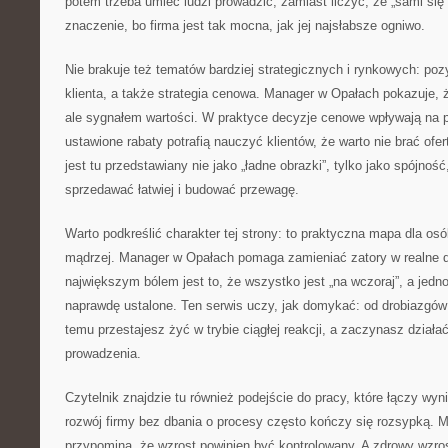
potem trzeba umieć ludzi prowadzić, zamiast liczyć, że „sami si
znaczenie, bo firma jest tak mocna, jak jej najsłabsze ogniwo.
Nie brakuje też tematów bardziej strategicznych i rynkowych: po
klienta, a także strategia cenowa. Manager w Opałach pokazuje, że
ale sygnałem wartości. W praktyce decyzje cenowe wpływają na p
ustawione rabaty potrafią nauczyć klientów, że warto nie brać ofert
jest tu przedstawiany nie jako „ładne obrazki”, tylko jako spójno
sprzedawać łatwiej i budować przewagę.
Warto podkreślić charakter tej strony: to praktyczna mapa dla osó
mądrzej. Manager w Opałach pomaga zamieniać zatory w realne d
największym bólem jest to, że wszystko jest „na wczoraj”, a jedno
naprawdę ustalone. Ten serwis uczy, jak domykać: od drobiazgów
temu przestajesz żyć w trybie ciągłej reakcji, a zaczynasz dział
prowadzenia.
Czytelnik znajdzie tu również podejście do pracy, które łączy wyn
rozwój firmy bez dbania o procesy często kończy się rozsypką. 
przypomina, że wzrost powinien być kontrolowany. A zdrowy wzrost