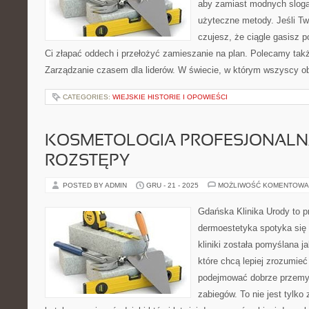
aby zamiast modnych sloga
użyteczne metody. Jeśli Tw
czujesz, że ciągle gasisz p
Ci złapać oddech i przełożyć zamieszanie na plan. Polecamy tak
Zarządzanie czasem dla liderów. W świecie, w którym wszyscy o
CATEGORIES:
WIEJSKIE HISTORIE I OPOWIEŚCI
KOSMETOLOGIA PROFESJONALNA 
ROZSTĘPY
POSTED BY ADMIN
GRU - 21 - 2025
MOŻLIWOŚĆ KOMENTOWA
Gdańska Klinika Urody to p
dermoestetyka spotyka się 
kliniki została pomyślana 
które chcą lepiej zrozumieć
podejmować dobrze przemy
zabiegów. To nie jest tylko 