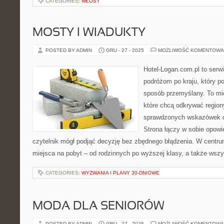
CATEGORIES:
WŁOSY
MOSTY I WIADUKTY
POSTED BY ADMIN
GRU - 27 - 2025
MOŻLIWOŚĆ KOMENTOWA
Hotel-Logan.com.pl to serw
podróżom po kraju, który p
sposób przemyślany. To miej
które chcą odkrywać region
sprawdzonych wskazówek d
Strona łączy w sobie opowi
czytelnik mógł podjąć decyzję bez zbędnego błądzenia. W centru
miejsca na pobyt – od rodzinnych po wyższej klasy, a także ws
CATEGORIES:
WYZWANIA I PLANY 30-DNIOWE
MODA DLA SENIORÓW
POSTED BY ADMIN
GRU - 27 - 2025
MOŻLIWOŚĆ KOMENTOWA