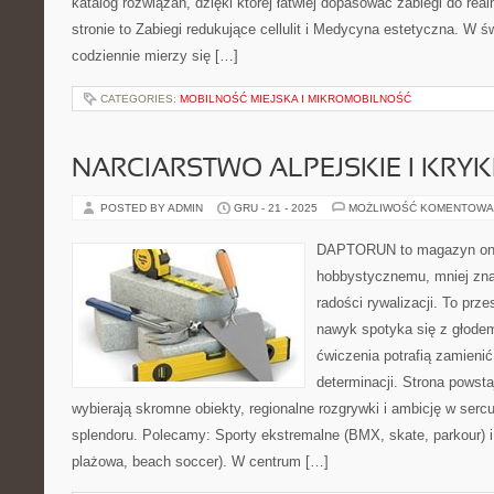
katalog rozwiązań, dzięki której łatwiej dopasować zabiegi do rea
stronie to Zabiegi redukujące cellulit i Medycyna estetyczna. W ś
codziennie mierzy się […]
CATEGORIES:
MOBILNOŚĆ MIEJSKA I MIKROMOBILNOŚĆ
NARCIARSTWO ALPEJSKIE I KRYK
POSTED BY ADMIN
GRU - 21 - 2025
MOŻLIWOŚĆ KOMENTOWA
DAPTORUN to magazyn onli
hobbystycznemu, mniej zn
radości rywalizacji. To prze
nawyk spotyka się z głodem
ćwiczenia potrafią zamieni
determinacji. Strona powsta
wybierają skromne obiekty, regionalne rozgrywki i ambicję w serc
splendoru. Polecamy: Sporty ekstremalne (BMX, skate, parkour) i
plażowa, beach soccer). W centrum […]