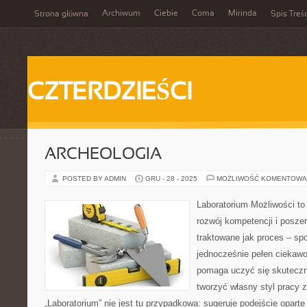
Archiwum
Ciebie
Coma
Mirinda
Strona główna
Spis Treśc
CZTERDZIEŚCI
ARCHEOLOGIA
POSTED BY ADMIN
GRU - 28 - 2025
MOŻLIWOŚĆ KOMENTOWA
Laboratorium Możliwości to
rozwój kompetencji i posze
traktowane jak proces – sp
jednocześnie pełen ciekawo
pomaga uczyć się skuteczn
tworzyć własny styl pracy 
„Laboratorium” nie jest tu przypadkowa: sugeruje podejście oparte