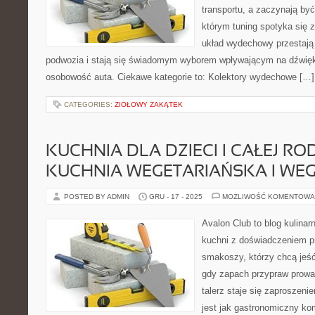
transportu, a zaczynają być
którym tuning spotyka się z
układ wydechowy przestaj
podwozia i stają się świadomym wyborem wpływającym na dźwię
osobowość auta. Ciekawe kategorie to: Kolektory wydechowe […]
CATEGORIES:
ZIOŁOWY ZAKĄTEK
KUCHNIA DLA DZIECI I CAŁEJ ROD
KUCHNIA WEGETARIAŃSKA I WE
POSTED BY ADMIN
GRU - 17 - 2025
MOŻLIWOŚĆ KOMENTOWA
Avalon Club to blog kulinar
kuchni z doświadczeniem pr
smakoszy, którzy chcą jeść 
gdy zapach przypraw prowad
talerz staje się zaproszeni
jest jak gastronomiczny ko