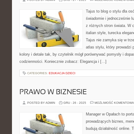
Tajus to blog o stylu dla os
świadomie i jednocześnie l
z różnych stron świata. W c
italian style, turecka elega
Tajus nie zamyka się w trze
atlas stylu, który prowadzi 
kolory i detale tak, by czytelnik mógł porównywać pomysły i dop
codzienności. Koniecznie zobacz: Elegancja i […]
CATEGORIES:
EDUKACJA DZIECI
PRAWO W BIZNESIE
POSTED BY ADMIN
GRU - 26 - 2025
MOŻLIWOŚĆ KOMENTOWA
Manager w Opałach to porta
prowadzących biznes, mene
budują działalność online. 