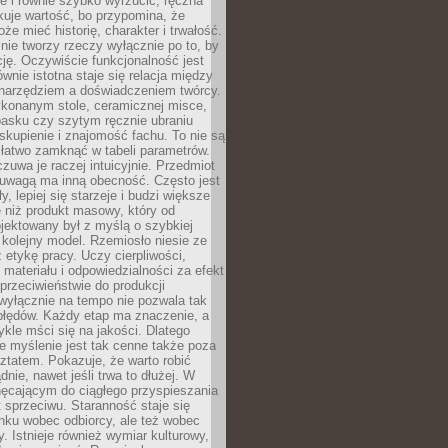
e i równie szybko wyrzucić, ręczna
uje wartość, bo przypomina, że
że mieć historię, charakter i trwałość.
nie tworzy rzeczy wyłącznie po to, by
cję. Oczywiście funkcjonalność jest
ównie istotna staje się relacja między
 narzędziem a doświadczeniem twórcy.
konanym stole, ceramicznej misce,
asku czy szytym ręcznie ubraniu
skupienie i znajomość fachu. To nie są
 łatwo zamknąć w tabeli parametrów.
zuwa je raczej intuicyjnie. Przedmiot
uwagą ma inną obecność. Często jest
ły, lepiej się starzeje i budzi większe
 niż produkt masowy, który od
jektowany był z myślą o szybkiej
kolejny model. Rzemiosło niesie ze
 etykę pracy. Uczy cierpliwości,
materiału i odpowiedzialności za efekt
rzeciwieństwie do produkcji
wyłącznie na tempo nie pozwala tak
błędów. Każdy etap ma znaczenie, a
kle mści się na jakości. Dlatego
e myślenie jest tak cenne także poza
tatem. Pokazuje, że warto robić
dnie, nawet jeśli trwa to dłużej. W
hęcającym do ciągłego przyspieszania
t sprzeciwu. Staranność staje się
nku wobec odbiorcy, ale też wobec
y. Istnieje również wymiar kulturowy,