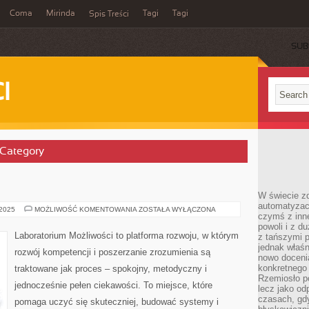
Coma
Mirinda
Tagi
Tagi
Spis Treści
SUB
I
’ Category
W świecie z
automatyzac
ARCHEOLOGIA
 2025
MOŻLIWOŚĆ KOMENTOWANIA
ZOSTAŁA WYŁĄCZONA
czymś z inne
powoli i z d
Laboratorium Możliwości to platforma rozwoju, w którym
z tańszymi p
jednak właśn
rozwój kompetencji i poszerzanie zrozumienia są
nowo doceni
konkretnego
traktowane jak proces – spokojny, metodyczny i
Rzemiosło po
jednocześnie pełen ciekawości. To miejsce, które
lecz jako o
czasach, gd
pomaga uczyć się skuteczniej, budować systemy i