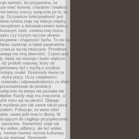
uje wartość, bo przypomina, że
że mieć historię, charakter i trwałość.
nie tworzy rzeczy wyłącznie po to, by
cję. Oczywiście funkcjonalność jest
ównie istotna staje się relacja między
 narzędziem a doświadczeniem twórcy.
konanym stole, ceramicznej misce,
asku czy szytym ręcznie ubraniu
skupienie i znajomość fachu. To nie są
 łatwo zamknąć w tabeli parametrów.
zuwa je raczej intuicyjnie. Przedmiot
uwagą ma inną obecność. Często jest
ły, lepiej się starzeje i budzi większe
 niż produkt masowy, który od
jektowany był z myślą o szybkiej
kolejny model. Rzemiosło niesie ze
 etykę pracy. Uczy cierpliwości,
materiału i odpowiedzialności za efekt
rzeciwieństwie do produkcji
wyłącznie na tempo nie pozwala tak
błędów. Każdy etap ma znaczenie, a
kle mści się na jakości. Dlatego
e myślenie jest tak cenne także poza
tatem. Pokazuje, że warto robić
dnie, nawet jeśli trwa to dłużej. W
hęcającym do ciągłego przyspieszania
t sprzeciwu. Staranność staje się
nku wobec odbiorcy, ale też wobec
y. Istnieje również wymiar kulturowy,
da się pominąć. Rzemiosło