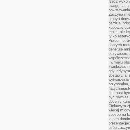
rzecz wykona
uwagę na jej
powstawania
Zaczyna mieć
pracy i decy
bardziej odp
kupować duż
mniej, ale l
tylko estety
Przedmiot tr
dobrych mate
generuje mni
oczywiście, 
współczesną
i w wielu ob
zwiększać d
gdy jedynym 
dostawy, a j
wytwarzania
przypomina, 
natychmiast
nie musi by
być również
docenić kuns
Ciekawym zja
więcej młody
sposób na ba
latach domi
prezentacjac
osób zaczyna