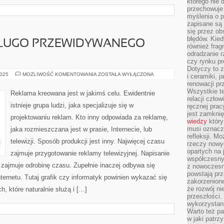
którego nie 
przechowuje 
myślenia o 
zapisane są 
się przez ob
błędów. Kied
 DŁUGO PRZEWIDYWANEGO
również frag
odradzanie r
czy rynku pr
Dotyczy to z
FERIE
2025
MOŻLIWOŚĆ KOMENTOWANIA
ZOSTAŁA WYŁĄCZONA
i ceramiki, j
TO
renowacji p
CZAS
DŁUGO
Wszystkie t
Reklama kreowana jest w jakimś celu. Ewidentnie
PRZEWIDYWANEGO
relacji czło
URLOPU.
istnieje grupa ludzi, jaka specjalizuje się w
ręcznej prac
jest zamkni
projektowaniu reklam. Kto inny odpowiada za reklamę,
wiedzy
który
musi oznacz
jaka rozmieszczana jest w prasie, Internecie, lub
refleksji. M
telewizji. Sposób produkcji jest inny. Najwięcej czasu
rzeczy nowyc
opartych na 
zajmuje przygotowanie reklamy telewizyjnej. Napisanie
współczesny
 zajmuje odrobinę czasu. Zupełnie inaczej odbywa się
z nowoczesn
powstają prz
ternetu. Tutaj grafik czy informatyk powinien wykazać się
zakorzenion
że rozwój ni
, które naturalnie służą i […]
przeszłości
wykorzystani
Warto też pa
w jaki patr