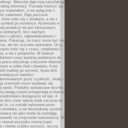
otknąć. Warsztat daje inną satysfakcję
y obieg informacji. Pozwala mierzyć się
ym materiałem, a nie wyłącznie z
ymi zadaniami. Daje poczucie
które rodzi się z działania, a nie z
 symboli po monitorze. Rzemiosło w
ej produkcji nie jest luksusowym
la wybranych, lecz ważnym
em o jakości, odpowiedzialności i
enia. Pokazuje, że rzecz może być nie
zna, ale też uczciwie wykonana. Uczy,
zęsto rodzi się z czasu, cierpliwości i
a, a nie z pośpiechu. W świecie
duktami coraz bardziej podobnymi do
a praca odzyskuje znaczenie właśnie
niesie w sobie ślad człowieka. A ten
jeśli trudniej go wycenić, bywa dziś
enniejszych wartości.
dominowanym przez szybkość, skalę i
ję rzemiosło może wydawać się
j epoki. Produkty wytwarzane ręcznie,
użą uwagą często przegrywają w starciu
rzedmiotami dostępnymi od ręki. A
ie dziś coraz więcej osób zaczyna na
ać to, co zostało wykonane przez
 człowieka, a nie bezosobowy system.
wraca nie jako moda na nostalgię,
dpowiedź na zmęczenie masowością. W
y niemal wszystko można kupić
e i równie szybko wyrzucić, ręczna