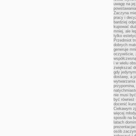
uwagę na jej
powstawania
Zaczyna mieć
pracy i decy
bardziej odp
kupować duż
mniej, ale l
tylko estety
Przedmiot tr
dobrych mate
generuje mni
oczywiście, 
współczesną
i w wielu ob
zwiększać d
gdy jedynym 
dostawy, a j
wytwarzania
przypomina, 
natychmiast
nie musi by
być również
docenić kuns
Ciekawym zja
więcej młody
sposób na ba
latach domi
prezentacjac
osób zaczyna
zobaczyć i d