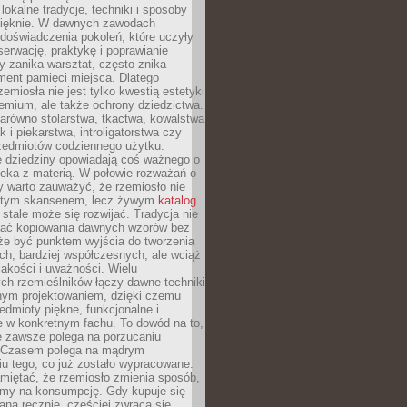
lokalne tradycje, techniki i sposoby
pięknie. W dawnych zawodach
doświadczenia pokoleń, które uczyły
serwację, praktykę i poprawianie
y zanika warsztat, często znika
ment pamięci miejsca. Dlatego
zemiosła nie jest tylko kwestią estetyki
emium, ale także ochrony dziedzictwa.
arówno stolarstwa, tkactwa, kowalstwa
ak i piekarstwa, introligatorstwa czy
rzedmiotów codziennego użytku.
e dziedziny opowiadają coś ważnego o
wieka z materią. W połowie rozważań o
y warto zauważyć, że rzemiosło nie
ętym skansenem, lecz żywym
katalog
 stale może się rozwijać. Tradycja nie
ać kopiowania dawnych wzorów bez
oże być punktem wyjścia do tworzenia
h, bardziej współczesnych, ale wciąż
jakości i uważności. Wielu
ch rzemieślników łączy dawne techniki
ym projektowaniem, dzięki czemu
edmioty piękne, funkcjonalne i
e w konkretnym fachu. To dowód na to,
e zawsze polega na porzucaniu
. Czasem polega na mądrym
u tego, co już zostało wypracowane.
miętać, że rzemiosło zmienia sposób,
zymy na konsumpcję. Gdy kupuje się
ną ręcznie, częściej zwraca się