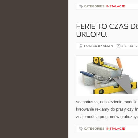
CATEGORIES:
INSTALACJE
FERIE TO CZAS
URLOPU.
POSTED BY ADMIN
SIE - 14 - 
scenariusza, odnalezienie modelki
kreowanie reklamy do prasy czy In
znajomością programów graficznych
CATEGORIES:
INSTALACJE