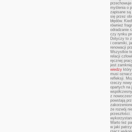
przechowuje 
myślenia o 
zapisane są 
się przez ob
błędów. Kied
również frag
odradzanie r
czy rynku pr
Dotyczy to z
i ceramiki, j
renowacji p
Wszystkie t
relacji czło
ręcznej prac
jest zamkni
wiedzy
który
musi oznacz
refleksji. M
rzeczy nowyc
opartych na 
współczesny
z nowoczesn
powstają prz
zakorzenion
że rozwój ni
przeszłości
wykorzystani
Warto też pa
w jaki patr
rzecz wykona