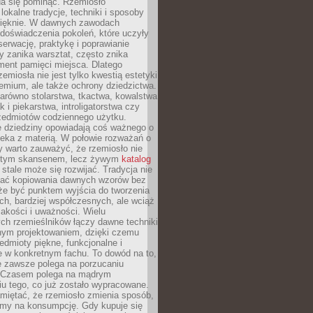
da się pominąć. Rzemiosło
lokalne tradycje, techniki i sposoby
pięknie. W dawnych zawodach
doświadczenia pokoleń, które uczyły
serwację, praktykę i poprawianie
y zanika warsztat, często znika
ment pamięci miejsca. Dlatego
zemiosła nie jest tylko kwestią estetyki
emium, ale także ochrony dziedzictwa.
arówno stolarstwa, tkactwa, kowalstwa
ak i piekarstwa, introligatorstwa czy
rzedmiotów codziennego użytku.
e dziedziny opowiadają coś ważnego o
wieka z materią. W połowie rozważań o
y warto zauważyć, że rzemiosło nie
ętym skansenem, lecz żywym
katalog
 stale może się rozwijać. Tradycja nie
ać kopiowania dawnych wzorów bez
oże być punktem wyjścia do tworzenia
h, bardziej współczesnych, ale wciąż
jakości i uważności. Wielu
ch rzemieślników łączy dawne techniki
ym projektowaniem, dzięki czemu
edmioty piękne, funkcjonalne i
e w konkretnym fachu. To dowód na to,
e zawsze polega na porzucaniu
. Czasem polega na mądrym
u tego, co już zostało wypracowane.
miętać, że rzemiosło zmienia sposób,
zymy na konsumpcję. Gdy kupuje się