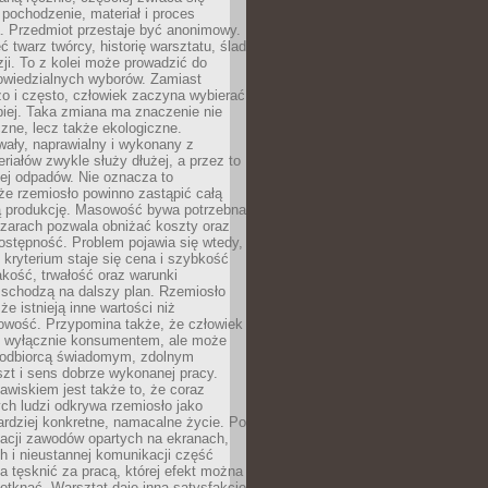
 pochodzenie, materiał i proces
. Przedmiot przestaje być anonimowy.
 twarz twórcy, historię warsztatu, ślad
zji. To z kolei może prowadzić do
owiedzialnych wyborów. Zamiast
o i często, człowiek zaczyna wybierać
epiej. Taka zmiana ma znaczenie nie
czne, lecz także ekologiczne.
wały, naprawialny i wykonany z
riałów zwykle służy dłużej, a przez to
ej odpadów. Nie oznacza to
że rzemiosło powinno zastąpić całą
 produkcję. Masowość bywa potrzebna
szarach pozwala obniżać koszty oraz
ostępność. Problem pojawia się wtedy,
kryterium staje się cena i szybkość
akość, trwałość oraz warunki
 schodzą na dalszy plan. Rzemiosło
że istnieją inne wartości niż
owość. Przypomina także, że człowiek
ć wyłącznie konsumentem, ale może
 odbiorcą świadomym, zdolnym
zt i sens dobrze wykonanej pracy.
wiskiem jest także to, że coraz
ch ludzi odkrywa rzemiosło jako
rdziej konkretne, namacalne życie. Po
nacji zawodów opartych na ekranach,
h i nieustannej komunikacji część
 tęsknić za pracą, której efekt można
otknąć. Warsztat daje inną satysfakcję