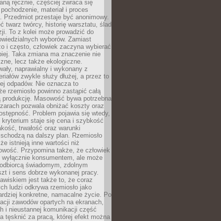
ną ręcznie, częściej zwraca się
 pochodzenie, materiał i proces
. Przedmiot przestaje być anonimowy.
 twarz twórcy, historię warsztatu, ślad
zji. To z kolei może prowadzić do
owiedzialnych wyborów. Zamiast
o i często, człowiek zaczyna wybierać
epiej. Taka zmiana ma znaczenie nie
czne, lecz także ekologiczne.
wały, naprawialny i wykonany z
riałów zwykle służy dłużej, a przez to
ej odpadów. Nie oznacza to
że rzemiosło powinno zastąpić całą
 produkcję. Masowość bywa potrzebna
szarach pozwala obniżać koszty oraz
ostępność. Problem pojawia się wtedy,
kryterium staje się cena i szybkość
akość, trwałość oraz warunki
 schodzą na dalszy plan. Rzemiosło
że istnieją inne wartości niż
owość. Przypomina także, że człowiek
ć wyłącznie konsumentem, ale może
 odbiorcą świadomym, zdolnym
zt i sens dobrze wykonanej pracy.
wiskiem jest także to, że coraz
ch ludzi odkrywa rzemiosło jako
rdziej konkretne, namacalne życie. Po
nacji zawodów opartych na ekranach,
h i nieustannej komunikacji część
 tęsknić za pracą, której efekt można