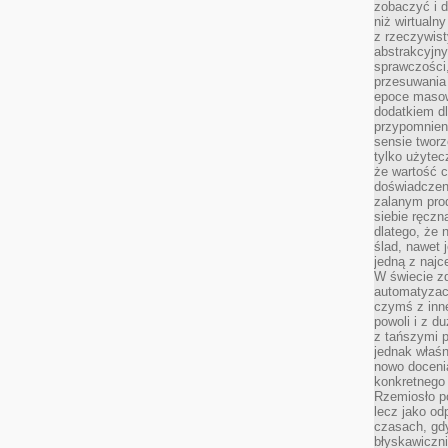
zobaczyć i d
niż wirtualn
z rzeczywist
abstrakcyjn
sprawczości, 
przesuwania
epoce masow
dodatkiem d
przypomnieni
sensie tworz
tylko użytec
że wartość c
doświadczeni
zalanym pro
siebie ręczn
dlatego, że 
ślad, nawet 
jedną z najc
W świecie z
automatyzac
czymś z inne
powoli i z d
z tańszymi p
jednak właśn
nowo doceni
konkretnego
Rzemiosło po
lecz jako o
czasach, gd
błyskawiczni