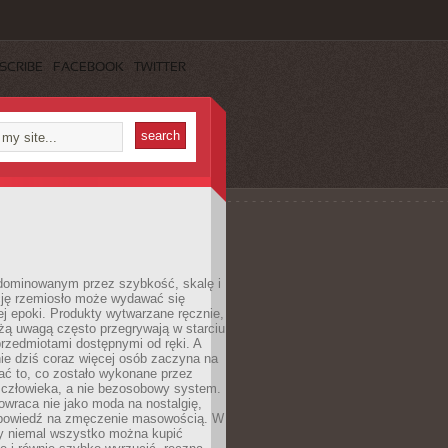
SCRIBE
FACEBOOK
TWITTER
dominowanym przez szybkość, skalę i
ję rzemiosło może wydawać się
j epoki. Produkty wytwarzane ręcznie,
użą uwagą często przegrywają w starciu
rzedmiotami dostępnymi od ręki. A
ie dziś coraz więcej osób zaczyna na
ać to, co zostało wykonane przez
 człowieka, a nie bezosobowy system.
wraca nie jako moda na nostalgię,
dpowiedź na zmęczenie masowością. W
y niemal wszystko można kupić