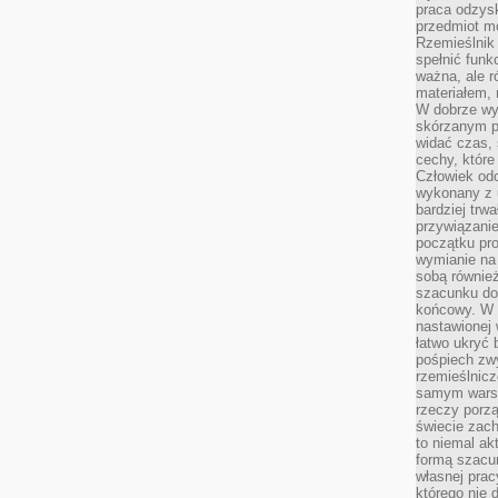
praca odzysk
przedmiot mo
Rzemieślnik 
spełnić funk
ważna, ale r
materiałem,
W dobrze wy
skórzanym p
widać czas, 
cechy, które
Człowiek odc
wykonany z 
bardziej trwa
przywiązanie
początku pro
wymianie na 
sobą również
szacunku do 
końcowy. W p
nastawionej 
łatwo ukryć 
pośpiech zwy
rzemieślnicz
samym warsz
rzeczy porzą
świecie zac
to niemal ak
formą szacu
własnej prac
którego nie 