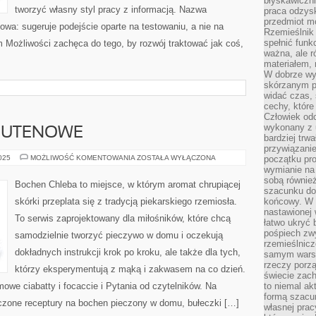
błyskawiczni
tworzyć własny styl pracy z informacją. Nazwa
praca odzysk
przedmiot mo
kowa: sugeruje podejście oparte na testowaniu, a nie na
Rzemieślnik 
spełnić funk
m Możliwości zachęca do tego, by rozwój traktować jak coś,
ważna, ale r
materiałem,
W dobrze wy
skórzanym p
widać czas, 
cechy, które
Człowiek odc
wykonany z 
LUTENOWE
bardziej trwa
przywiązanie
PIECZYWO
2025
MOŻLIWOŚĆ KOMENTOWANIA
ZOSTAŁA WYŁĄCZONA
początku pro
BEZGLUTENOWE
wymianie na 
sobą również
Bochen Chleba to miejsce, w którym aromat chrupiącej
szacunku do 
skórki przeplata się z tradycją piekarskiego rzemiosła.
końcowy. W p
nastawionej 
To serwis zaprojektowany dla miłośników, które chcą
łatwo ukryć 
pośpiech zwy
samodzielnie tworzyć pieczywo w domu i oczekują
rzemieślnicz
dokładnych instrukcji krok po kroku, ale także dla tych,
samym warsz
rzeczy porzą
którzy eksperymentują z mąką i zakwasem na co dzień.
świecie zac
owe ciabatty i focaccie i Pytania od czytelników. Na
to niemal ak
formą szacu
zone receptury na bochen pieczony w domu, bułeczki […]
własnej prac