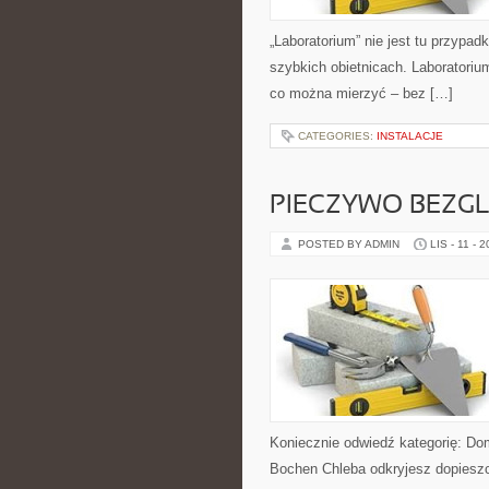
„Laboratorium” nie jest tu przypad
szybkich obietnicach. Laboratoriu
co można mierzyć – bez […]
CATEGORIES:
INSTALACJE
PIECZYWO BEZG
POSTED BY ADMIN
LIS - 11 - 
Koniecznie odwiedź kategorię: Dom
Bochen Chleba odkryjesz dopieszc