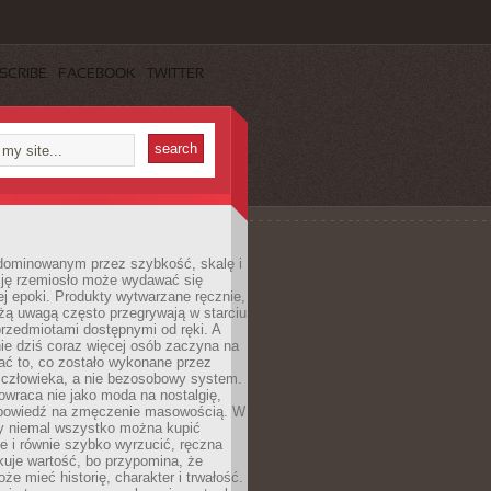
SCRIBE
FACEBOOK
TWITTER
dominowanym przez szybkość, skalę i
ję rzemiosło może wydawać się
j epoki. Produkty wytwarzane ręcznie,
użą uwagą często przegrywają w starciu
rzedmiotami dostępnymi od ręki. A
ie dziś coraz więcej osób zaczyna na
ać to, co zostało wykonane przez
 człowieka, a nie bezosobowy system.
wraca nie jako moda na nostalgię,
dpowiedź na zmęczenie masowością. W
y niemal wszystko można kupić
e i równie szybko wyrzucić, ręczna
uje wartość, bo przypomina, że
że mieć historię, charakter i trwałość.