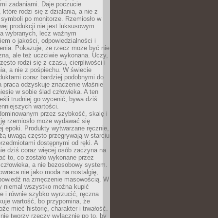
ymi zadaniami. Daje poczucie
które rodzi się z działania, a nie z
 symboli po monitorze. Rzemiosło w
ej produkcji nie jest luksusowym
la wybranych, lecz ważnym
em o jakości, odpowiedzialności i
enia. Pokazuje, że rzecz może być nie
zna, ale też uczciwie wykonana. Uczy,
zęsto rodzi się z czasu, cierpliwości i
a, a nie z pośpiechu. W świecie
duktami coraz bardziej podobnymi do
a praca odzyskuje znaczenie właśnie
niesie w sobie ślad człowieka. A ten
jeśli trudniej go wycenić, bywa dziś
enniejszych wartości.
dominowanym przez szybkość, skalę i
ję rzemiosło może wydawać się
j epoki. Produkty wytwarzane ręcznie,
użą uwagą często przegrywają w starciu
rzedmiotami dostępnymi od ręki. A
ie dziś coraz więcej osób zaczyna na
ać to, co zostało wykonane przez
 człowieka, a nie bezosobowy system.
wraca nie jako moda na nostalgię,
dpowiedź na zmęczenie masowością. W
y niemal wszystko można kupić
e i równie szybko wyrzucić, ręczna
uje wartość, bo przypomina, że
że mieć historię, charakter i trwałość.
nie tworzy rzeczy wyłącznie po to, by