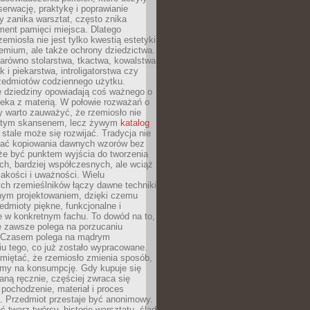
serwację, praktykę i poprawianie
y zanika warsztat, często znika
ment pamięci miejsca. Dlatego
zemiosła nie jest tylko kwestią estetyki
emium, ale także ochrony dziedzictwa.
arówno stolarstwa, tkactwa, kowalstwa
ak i piekarstwa, introligatorstwa czy
rzedmiotów codziennego użytku.
e dziedziny opowiadają coś ważnego o
wieka z materią. W połowie rozważań o
y warto zauważyć, że rzemiosło nie
ętym skansenem, lecz żywym
katalog
 stale może się rozwijać. Tradycja nie
ać kopiowania dawnych wzorów bez
oże być punktem wyjścia do tworzenia
h, bardziej współczesnych, ale wciąż
jakości i uważności. Wielu
ch rzemieślników łączy dawne techniki
ym projektowaniem, dzięki czemu
edmioty piękne, funkcjonalne i
e w konkretnym fachu. To dowód na to,
e zawsze polega na porzucaniu
. Czasem polega na mądrym
u tego, co już zostało wypracowane.
miętać, że rzemiosło zmienia sposób,
zymy na konsumpcję. Gdy kupuje się
ną ręcznie, częściej zwraca się
 pochodzenie, materiał i proces
. Przedmiot przestaje być anonimowy.
 twarz twórcy, historię warsztatu, ślad