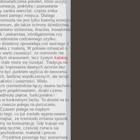
doświadczenia pokoleń, które uczyły
serwację, praktykę i poprawianie
y zanika warsztat, często znika
ment pamięci miejsca. Dlatego
zemiosła nie jest tylko kwestią estetyki
emium, ale także ochrony dziedzictwa.
arówno stolarstwa, tkactwa, kowalstwa
ak i piekarstwa, introligatorstwa czy
rzedmiotów codziennego użytku.
e dziedziny opowiadają coś ważnego o
wieka z materią. W połowie rozważań o
y warto zauważyć, że rzemiosło nie
ętym skansenem, lecz żywym
katalog
 stale może się rozwijać. Tradycja nie
ać kopiowania dawnych wzorów bez
oże być punktem wyjścia do tworzenia
h, bardziej współczesnych, ale wciąż
jakości i uważności. Wielu
ch rzemieślników łączy dawne techniki
ym projektowaniem, dzięki czemu
edmioty piękne, funkcjonalne i
e w konkretnym fachu. To dowód na to,
e zawsze polega na porzucaniu
. Czasem polega na mądrym
u tego, co już zostało wypracowane.
miętać, że rzemiosło zmienia sposób,
zymy na konsumpcję. Gdy kupuje się
ną ręcznie, częściej zwraca się
 pochodzenie, materiał i proces
. Przedmiot przestaje być anonimowy.