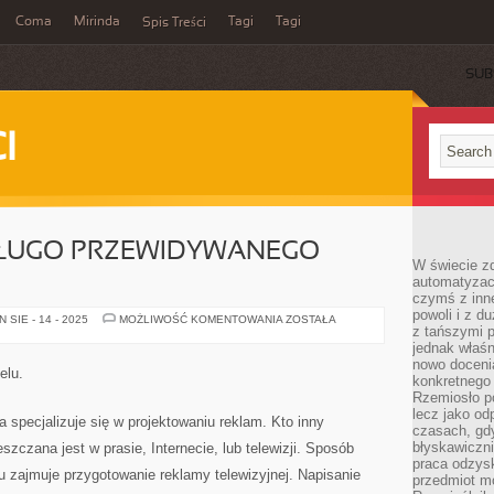
Coma
Mirinda
Tagi
Tagi
Spis Treści
SUB
I
 DŁUGO PRZEWIDYWANEGO
W świecie z
automatyzac
czymś z inne
powoli i z d
FERIE
SIE - 14 - 2025
MOŻLIWOŚĆ KOMENTOWANIA
ZOSTAŁA
z tańszymi p
TO
CZAS
jednak właśn
DŁUGO
nowo doceni
PRZEWIDYWANEGO
elu.
URLOPU.
konkretnego
Rzemiosło po
lecz jako o
ka specjalizuje się w projektowaniu reklam. Kto inny
czasach, gd
błyskawiczni
zczana jest w prasie, Internecie, lub telewizji. Sposób
praca odzysk
su zajmuje przygotowanie reklamy telewizyjnej. Napisanie
przedmiot mo