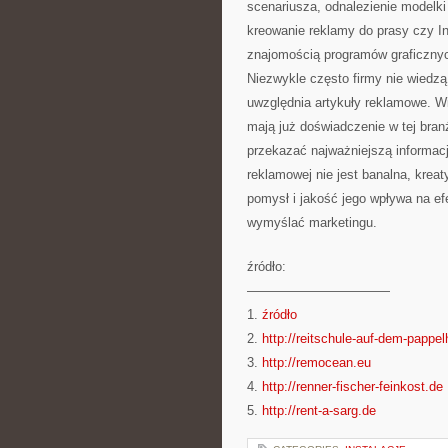
scenariusza, odnalezienie modelki
kreowanie reklamy do prasy czy In
znajomością programów graficznych
Niezwykle często firmy nie wiedz
uwzględnia artykuły reklamowe. Wie
mają już doświadczenie w tej bran
przekazać najważniejszą informacj
reklamowej nie jest banalna, kreat
pomysł i jakość jego wpływa na e
wymyślać marketingu.
źródło:
———————————
1.
źródło
2.
http://reitschule-auf-dem-pappel
3.
http://remocean.eu
4.
http://renner-fischer-feinkost.de
5.
http://rent-a-sarg.de