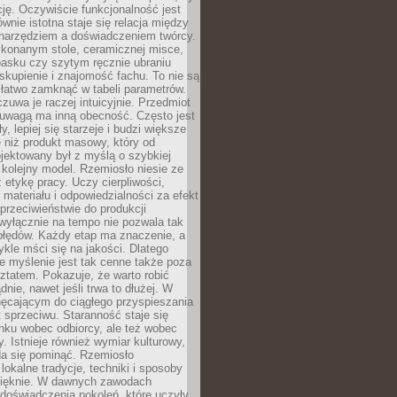
cję. Oczywiście funkcjonalność jest
ównie istotna staje się relacja między
 narzędziem a doświadczeniem twórcy.
konanym stole, ceramicznej misce,
asku czy szytym ręcznie ubraniu
skupienie i znajomość fachu. To nie są
 łatwo zamknąć w tabeli parametrów.
zuwa je raczej intuicyjnie. Przedmiot
uwagą ma inną obecność. Często jest
ły, lepiej się starzeje i budzi większe
 niż produkt masowy, który od
jektowany był z myślą o szybkiej
kolejny model. Rzemiosło niesie ze
 etykę pracy. Uczy cierpliwości,
materiału i odpowiedzialności za efekt
rzeciwieństwie do produkcji
wyłącznie na tempo nie pozwala tak
błędów. Każdy etap ma znaczenie, a
kle mści się na jakości. Dlatego
e myślenie jest tak cenne także poza
tatem. Pokazuje, że warto robić
dnie, nawet jeśli trwa to dłużej. W
hęcającym do ciągłego przyspieszania
t sprzeciwu. Staranność staje się
nku wobec odbiorcy, ale też wobec
y. Istnieje również wymiar kulturowy,
da się pominąć. Rzemiosło
lokalne tradycje, techniki i sposoby
pięknie. W dawnych zawodach
doświadczenia pokoleń, które uczyły