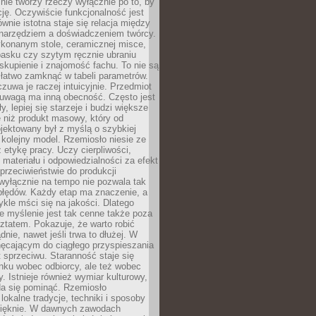
nie tworzy rzeczy wyłącznie po to, by
cję. Oczywiście funkcjonalność jest
ównie istotna staje się relacja między
 narzędziem a doświadczeniem twórcy.
konanym stole, ceramicznej misce,
asku czy szytym ręcznie ubraniu
skupienie i znajomość fachu. To nie są
 łatwo zamknąć w tabeli parametrów.
zuwa je raczej intuicyjnie. Przedmiot
uwagą ma inną obecność. Często jest
ły, lepiej się starzeje i budzi większe
 niż produkt masowy, który od
jektowany był z myślą o szybkiej
kolejny model. Rzemiosło niesie ze
 etykę pracy. Uczy cierpliwości,
materiału i odpowiedzialności za efekt
rzeciwieństwie do produkcji
wyłącznie na tempo nie pozwala tak
błędów. Każdy etap ma znaczenie, a
kle mści się na jakości. Dlatego
e myślenie jest tak cenne także poza
tatem. Pokazuje, że warto robić
dnie, nawet jeśli trwa to dłużej. W
hęcającym do ciągłego przyspieszania
t sprzeciwu. Staranność staje się
nku wobec odbiorcy, ale też wobec
y. Istnieje również wymiar kulturowy,
da się pominąć. Rzemiosło
lokalne tradycje, techniki i sposoby
pięknie. W dawnych zawodach