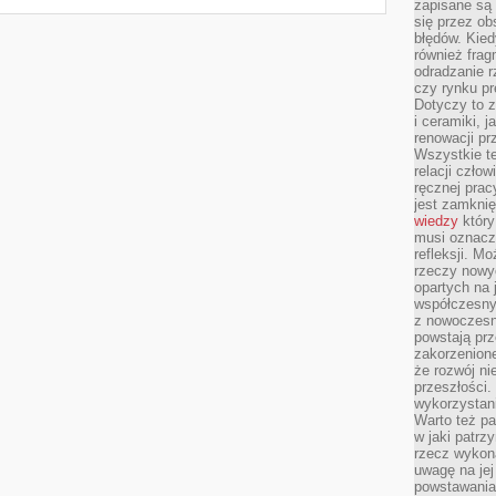
zapisane są 
się przez ob
błędów. Kied
również frag
odradzanie r
czy rynku pr
Dotyczy to z
i ceramiki, j
renowacji p
Wszystkie t
relacji czło
ręcznej prac
jest zamkni
wiedzy
który
musi oznacz
refleksji. M
rzeczy nowyc
opartych na 
współczesny
z nowoczesn
powstają prz
zakorzenion
że rozwój ni
przeszłości
wykorzystani
Warto też pa
w jaki patr
rzecz wykona
uwagę na jej
powstawania