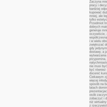
Zaczyna mieć
pracy i decy
bardziej odp
kupować duż
mniej, ale l
tylko estety
Przedmiot tr
dobrych mate
generuje mni
oczywiście, 
współczesną
i w wielu ob
zwiększać d
gdy jedynym 
dostawy, a j
wytwarzania
przypomina, 
natychmiast
nie musi by
być również
docenić kuns
Ciekawym zja
więcej młody
sposób na ba
latach domi
prezentacjac
osób zaczyna
zobaczyć i d
niż wirtualn
z rzeczywist