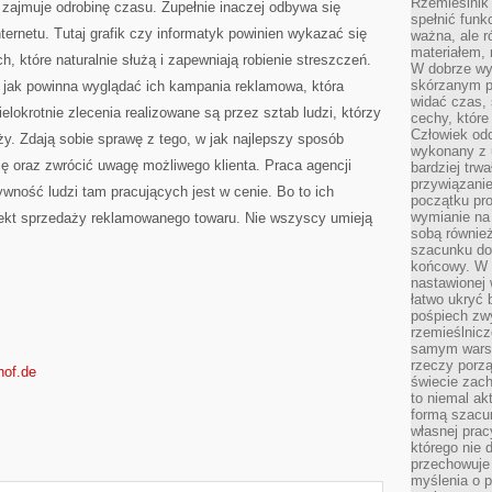
Rzemieślnik 
 zajmuje odrobinę czasu. Zupełnie inaczej odbywa się
spełnić funk
ternetu. Tutaj grafik czy informatyk powinien wykazać się
ważna, ale r
materiałem,
, które naturalnie służą i zapewniają robienie streszczeń.
W dobrze wy
skórzanym p
ą jak powinna wyglądać ich kampania reklamowa, która
widać czas, 
lokrotnie zlecenia realizowane są przez sztab ludzi, którzy
cechy, które
Człowiek odc
ży. Zdają sobie sprawę z tego, w jak najlepszy sposób
wykonany z 
ę oraz zwrócić uwagę możliwego klienta. Praca agencji
bardziej trwa
przywiązanie
ywność ludzi tam pracujących jest w cenie. Bo to ich
początku pro
wymianie na 
fekt sprzedaży reklamowanego towaru. Nie wszyscy umieją
sobą również
szacunku do 
końcowy. W p
nastawionej 
łatwo ukryć 
pośpiech zwy
rzemieślnicz
samym warsz
rzeczy porzą
hof.de
świecie zac
to niemal ak
formą szacu
własnej prac
którego nie 
przechowuje 
myślenia o 