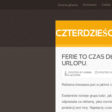
Archiwum
Ciebie
Strona główna
CZTERDZIEŚC
FERIE TO CZAS
URLOPU.
POSTED BY ADMIN
POSTED ON 
WYŁĄCZONA
Reklama kreowana jest w jakimś c
Ewidentnie istnieje grupa ludzi, ja
odpowiada za reklamę, jaka rozmies
produkcji jest inny. Najwięcej cza