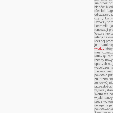
się przez ob
błędów. Kied
również frag
odradzanie r
czy rynku pr
Dotyczy to z
i ceramiki, j
renowacji p
Wszystkie t
relacji czło
ręcznej prac
jest zamkni
wiedzy
który
musi oznacz
refleksji. M
rzeczy nowyc
opartych na 
współczesny
z nowoczesn
powstają prz
zakorzenion
że rozwój ni
przeszłości
wykorzystani
Warto też pa
w jaki patr
rzecz wykona
uwagę na jej
powstawania
Zaczyna mieć