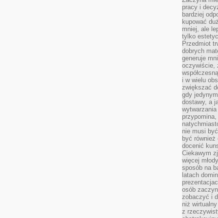
pracy i decy
bardziej odp
kupować duż
mniej, ale l
tylko estety
Przedmiot tr
dobrych mate
generuje mni
oczywiście, 
współczesną
i w wielu ob
zwiększać d
gdy jedynym 
dostawy, a j
wytwarzania
przypomina, 
natychmiast
nie musi by
być również
docenić kuns
Ciekawym zja
więcej młody
sposób na ba
latach domi
prezentacjac
osób zaczyna
zobaczyć i d
niż wirtualn
z rzeczywist