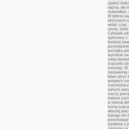
spełnić funk
ważna, ale r
materiałem,
W dobrze wy
skórzanym p
widać czas, 
cechy, które
Człowiek odc
wykonany z 
bardziej trwa
przywiązanie
początku pro
wymianie na 
sobą również
szacunku do 
końcowy. W p
nastawionej 
łatwo ukryć 
pośpiech zwy
rzemieślnicz
samym warsz
rzeczy porzą
świecie zac
to niemal ak
formą szacu
własnej prac
którego nie 
przechowuje 
myślenia o 
zapisane są 