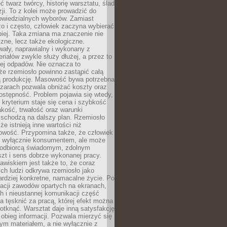
 twarz twórcy, historię warsztatu, ślad
zji. To z kolei może prowadzić do
owiedzialnych wyborów. Zamiast
o i często, człowiek zaczyna wybierać
epiej. Taka zmiana ma znaczenie nie
czne, lecz także ekologiczne.
wały, naprawialny i wykonany z
riałów zwykle służy dłużej, a przez to
ej odpadów. Nie oznacza to
że rzemiosło powinno zastąpić całą
 produkcję. Masowość bywa potrzebna
szarach pozwala obniżać koszty oraz
ostępność. Problem pojawia się wtedy,
kryterium staje się cena i szybkość
akość, trwałość oraz warunki
 schodzą na dalszy plan. Rzemiosło
że istnieją inne wartości niż
owość. Przypomina także, że człowiek
ć wyłącznie konsumentem, ale może
 odbiorcą świadomym, zdolnym
zt i sens dobrze wykonanej pracy.
wiskiem jest także to, że coraz
ch ludzi odkrywa rzemiosło jako
rdziej konkretne, namacalne życie. Po
nacji zawodów opartych na ekranach,
h i nieustannej komunikacji część
 tęsknić za pracą, której efekt można
otknąć. Warsztat daje inną satysfakcję
y obieg informacji. Pozwala mierzyć się
ym materiałem, a nie wyłącznie z