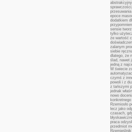
abstrakcyjn
sprawczości, 
przesuwania
epoce masow
dodatkiem d
przypomnieni
sensie tworz
tylko użytec
że wartość c
doświadczeni
zalanym pro
siebie ręczn
dlatego, że 
ślad, nawet 
jedną z najc
W świecie z
automatyzac
czymś z inne
powoli i z d
z tańszymi p
jednak właśn
nowo doceni
konkretnego
Rzemiosło po
lecz jako o
czasach, gd
błyskawiczni
praca odzysk
przedmiot mo
Rzemieślnik 