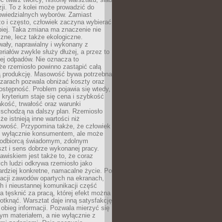
zji. To z kolei może prowadzić do
owiedzialnych wyborów. Zamiast
o i często, człowiek zaczyna wybierać
epiej. Taka zmiana ma znaczenie nie
czne, lecz także ekologiczne.
wały, naprawialny i wykonany z
riałów zwykle służy dłużej, a przez to
ej odpadów. Nie oznacza to
że rzemiosło powinno zastąpić całą
 produkcję. Masowość bywa potrzebna
szarach pozwala obniżać koszty oraz
ostępność. Problem pojawia się wtedy,
kryterium staje się cena i szybkość
akość, trwałość oraz warunki
 schodzą na dalszy plan. Rzemiosło
że istnieją inne wartości niż
owość. Przypomina także, że człowiek
ć wyłącznie konsumentem, ale może
 odbiorcą świadomym, zdolnym
zt i sens dobrze wykonanej pracy.
wiskiem jest także to, że coraz
ch ludzi odkrywa rzemiosło jako
rdziej konkretne, namacalne życie. Po
nacji zawodów opartych na ekranach,
h i nieustannej komunikacji część
 tęsknić za pracą, której efekt można
otknąć. Warsztat daje inną satysfakcję
y obieg informacji. Pozwala mierzyć się
ym materiałem, a nie wyłącznie z