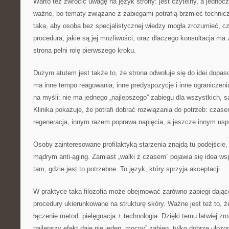
Warto też zwrócić uwagę na język strony: jest czytelny, a jednocz
ważne, bo tematy związane z zabiegami potrafią brzmieć technicz
taka, aby osoba bez specjalistycznej wiedzy mogła zrozumieć, c
procedura, jakie są jej możliwości, oraz dlaczego konsultacja ma
strona pełni rolę pierwszego kroku.
Dużym atutem jest także to, że strona odwołuje się do idei dopa
ma inne tempo reagowania, inne predyspozycje i inne ograniczenia
na myśli: nie ma jednego „najlepszego” zabiegu dla wszystkich, s
Klinika pokazuje, że potrafi dobrać rozwiązania do potrzeb: cza
regeneracja, innym razem poprawa napięcia, a jeszcze innym usp
Osoby zainteresowane profilaktyką starzenia znajdą tu podejście
mądrym anti-aging. Zamiast „walki z czasem” pojawia się idea ws
tam, gdzie jest to potrzebne. To język, który sprzyja akceptacji.
W praktyce taka filozofia może obejmować zarówno zabiegi dające
procedury ukierunkowane na strukturę skóry. Ważne jest też to, 
łączenie metod: pielęgnacja + technologia. Dzięki temu łatwiej zr
najlepszy efekt daje nie jeden „mocny” zabieg, tylko dobrze ułożon