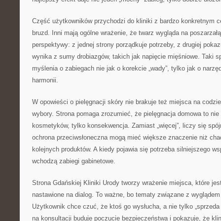
Część użytkowników przychodzi do kliniki z bardzo konkretnym c
bruzd. Inni mają ogólne wrażenie, że twarz wygląda na poszarzałą
perspektywy: z jednej strony porządkuje potrzeby, z drugiej poka
wynika z sumy drobiazgów, takich jak napięcie mięśniowe. Taki 
myślenia o zabiegach nie jak o korekcie „wady”, tylko jak o narzę
harmonii.
W opowieści o pielęgnacji skóry nie brakuje też miejsca na codzi
wybory. Strona pomaga zrozumieć, że pielęgnacja domowa to nie
kosmetyków, tylko konsekwencja. Zamiast „więcej”, liczy się spój
ochrona przeciwsłoneczna mogą mieć większe znaczenie niż cha
kolejnych produktów. A kiedy pojawia się potrzeba silniejszego ws
wchodzą zabiegi gabinetowe.
Strona Gdańskiej Kliniki Urody tworzy wrażenie miejsca, które je
nastawione na dialog. To ważne, bo tematy związane z wyglądem 
Użytkownik chce czuć, że ktoś go wysłucha, a nie tylko „sprzeda
na konsultacji buduje poczucie bezpieczeństwa i pokazuje, że kli