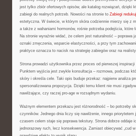
jest tylko zbiór ofertowych opisów, ale katalog rozwiązań, dzięki 
zabiegi do realnych potrzeb. Nowości na stronie to
Zabiegi redukuj
estetyczna. W świecie, w którym skóra codziennie mierzy się z 
a także z wahaniami hormonów, rośnie potrzeba podejścia, które ł
Na stronie wyraźnie widać, że celem jest naturalność – poprawa j
oznaki zmęczenia, wsparcie elastyczności, a przy tym zachowan
praktyce oznacza to nacisk na strategię zabiegów oraz na realist
Strona prowadzi użytkownika przez proces od pierwszej inspiracj
Punktem wyjścia jest zwykle konsultacja – rozmowa, podczas któr
skóry i określa cele. Taki opis buduje przekaz: najpierw analiza 
spersonalizowana propozycja. Dzięki temu klient nie musi zgadyw
nawilżające, czy raczej pro-age w rozsądnym wydaniu.
Ważnym elementem przekazu jest różnorodność – bo potrzeby skó
czynników. Jednego dnia liczy się nawilżenie, innego priorytetem j
czasem celem staje się poprawa tekstury. Strona dobrze oddaje id
jednorazowy ruch, lecz konsekwencja. Zamiast obiecywać „cud w 
prawdziwe efekty to wynik planu.