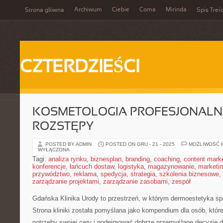
Archiwum
Ciebie
Coma
Mirinda
Strona główna
Spis Treśc
CZTERDZIEŚCI
KOSMETOLOGIA PROFESJONALNA 
ROZSTĘPY
POSTED BY ADMIN
POSTED ON GRU - 21 - 2025
MOŻLIWOŚĆ 
WYŁĄCZONA
Tagi:
analiza rynku
,
biznesplan
,
branding
,
coaching
,
content mark
konferencje
,
łańcuch dostaw
,
logistyka
,
magazynowanie
,
marketi
przywództwo
,
reklama
,
spedycja
,
strategia
,
szkolenia biznesowe
,
zarządzanie projektami
,
zarządzanie zasobami
,
zespół
Gdańska Klinika Urody to przestrzeń, w którym dermoestetyka sp
Strona kliniki została pomyślana jako kompendium dla osób, które
potrzeby swojej cery i podejmować dobrze przemyślane decyzje d