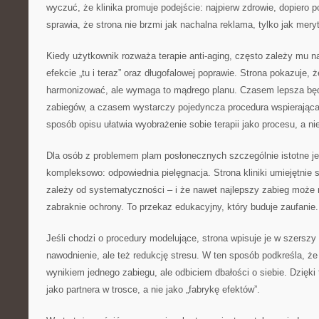
wyczuć, że klinika promuje podejście: najpierw zdrowie, dopiero p
sprawia, że strona nie brzmi jak nachalna reklama, tylko jak mer
Kiedy użytkownik rozważa terapie anti-aging, często zależy mu 
efekcie „tu i teraz” oraz długofalowej poprawie. Strona pokazuje, 
harmonizować, ale wymaga to mądrego planu. Czasem lepsza będ
zabiegów, a czasem wystarczy pojedyncza procedura wspierająca
sposób opisu ułatwia wyobrażenie sobie terapii jako procesu, a n
Dla osób z problemem plam posłonecznych szczególnie istotne je
kompleksowo: odpowiednia pielęgnacja. Strona kliniki umiejętnie 
zależy od systematyczności – i że nawet najlepszy zabieg może n
zabraknie ochrony. To przekaz edukacyjny, który buduje zaufanie.
Jeśli chodzi o procedury modelujące, strona wpisuje je w szerszy 
nawodnienie, ale też redukcję stresu. W ten sposób podkreśla, że 
wynikiem jednego zabiegu, ale odbiciem dbałości o siebie. Dzięki 
jako partnera w trosce, a nie jako „fabrykę efektów”.