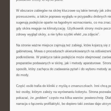
W obszarze zabiegów na skórę kluczowe są takie tematy jak zdro
przesuszeniu, a także poprawa wyglądu w przypadku drobnych ni
sugerują podejście oparte na łagodnym wzmacnianiu, co ma znac
gdy skóra reaguje na klimatyzację. Użytkownik strony może pocz
zdrowy wygląd skóry, a nie tylko szybki efekt „na zdjęcie”.
Na stronie ważne miejsce zajmują też zabiegi, które kojarzą się 
gabinetową. Mowa o procedurach ukierunkowanych na odświeżenie
podkreślenie. W praktyce takie podejście może obejmować zarów
preparatów podawanych w skórę, jak i metody aparaturowe. Stron
sposób, który zachęca do zadawania pytań i do wyboru metody ad
do mody.
Część osób trafia do kliniki z myślą o zmarszczkach. Inni chcą p
też osoby, którym zależy na wyrównaniu kolorytu. Strona pozwala
pokazać, że „problem” często ma kilka warstw: powierzchnię. Dl
narracja o łączeniu profilaktyki, bo dopiero taki zestaw daje utrzy