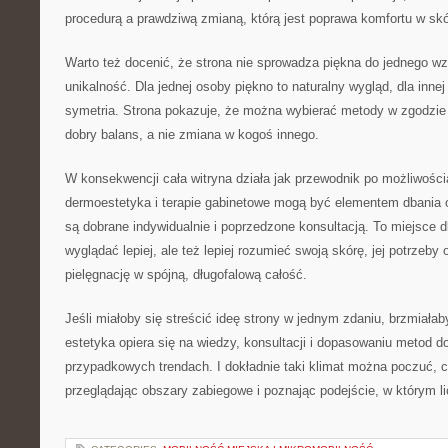
procedurą a prawdziwą zmianą, którą jest poprawa komfortu w skó
Warto też docenić, że strona nie sprowadza piękna do jednego wz
unikalność. Dla jednej osoby piękno to naturalny wygląd, dla inne
symetria. Strona pokazuje, że można wybierać metody w zgodzie 
dobry balans, a nie zmiana w kogoś innego.
W konsekwencji cała witryna działa jak przewodnik po możliwości
dermoestetyka i terapie gabinetowe mogą być elementem dbania o
są dobrane indywidualnie i poprzedzone konsultacją. To miejsce dl
wyglądać lepiej, ale też lepiej rozumieć swoją skórę, jej potrzeby 
pielęgnację w spójną, długofalową całość.
Jeśli miałoby się streścić ideę strony w jednym zdaniu, brzmiałab
estetyka opiera się na wiedzy, konsultacji i dopasowaniu metod d
przypadkowych trendach. I dokładnie taki klimat można poczuć, cz
przeglądając obszary zabiegowe i poznając podejście, w którym li