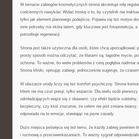
W temacie zabiegów kosmetycznych strona akcentuje rolę regular
codziennych nawyków. Widać troskę o to, by czytelnik nie traktow
tylko jak element planowego podejścia. Pojawia się też motyw do
inne potrzeby ma skóra latem, gdy kluczowa jest fotoprotekcja, a
potrzebuje regeneracji.
Strona jest także użyteczna dla osób, które chcą uporządkować p
prosty sposób można odczytać, że filarami są: łagodne mycie, p
ochrona. To ważne, bo wiele problemów z cerą pogłębia nadmiar 
Strona kliniki, opisując zabiegi, jednocześnie sugeruje, że czasem
W obszarze urody liczy się też komfort psychiczny. Strona komun
klient nie ma czuć presji, tylko wsparcie. Dla wielu osób pierwsz
odmładzających wiąże się z obawami: czy efekt będzie subtelny,
bezpieczny, czy ktoś zrozumie, że celem nie jest zmiana twarzy, 
odpowiada na te emocje, stawiając na jasne zasady.
Dużo miejsca poświęca się też temu, że każdy zabieg powinien b
i rozmową o przeciwwskazaniach. To ważny sygnał odpowiedzial