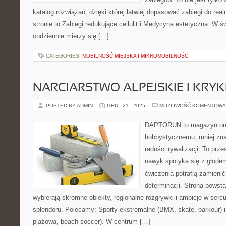
katalog rozwiązań, dzięki której łatwiej dopasować zabiegi do rea
stronie to Zabiegi redukujące cellulit i Medycyna estetyczna. W ś
codziennie mierzy się […]
CATEGORIES:
MOBILNOŚĆ MIEJSKA I MIKROMOBILNOŚĆ
NARCIARSTWO ALPEJSKIE I KRYK
POSTED BY ADMIN
GRU - 21 - 2025
MOŻLIWOŚĆ KOMENTOWA
DAPTORUN to magazyn onli
hobbystycznemu, mniej zn
radości rywalizacji. To prze
nawyk spotyka się z głodem
ćwiczenia potrafią zamieni
determinacji. Strona powsta
wybierają skromne obiekty, regionalne rozgrywki i ambicję w serc
splendoru. Polecamy: Sporty ekstremalne (BMX, skate, parkour) i
plażowa, beach soccer). W centrum […]