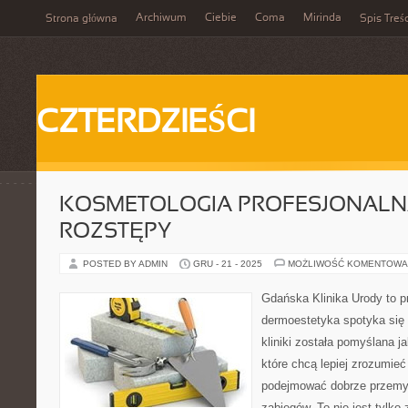
Archiwum
Ciebie
Coma
Mirinda
Strona główna
Spis Treśc
CZTERDZIEŚCI
KOSMETOLOGIA PROFESJONALNA 
ROZSTĘPY
POSTED BY ADMIN
GRU - 21 - 2025
MOŻLIWOŚĆ KOMENTOWA
Gdańska Klinika Urody to p
dermoestetyka spotyka się 
kliniki została pomyślana 
które chcą lepiej zrozumieć
podejmować dobrze przemy
zabiegów. To nie jest tylko 