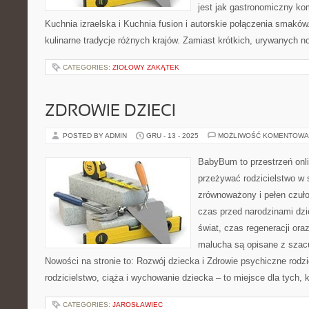
jest jak gastronomiczny ko
Kuchnia izraelska i Kuchnia fusion i autorskie połączenia smakó
kulinarne tradycje różnych krajów. Zamiast krótkich, urywanych no
CATEGORIES:
ZIOŁOWY ZAKĄTEK
ZDROWIE DZIECI
POSTED BY ADMIN
GRU - 13 - 2025
MOŻLIWOŚĆ KOMENTOWA
BabyBum to przestrzeń onli
przeżywać rodzicielstwo w s
zrównoważony i pełen czuło
czas przed narodzinami dzi
świat, czas regeneracji ora
malucha są opisane z szacu
Nowości na stronie to: Rozwój dziecka i Zdrowie psychiczne ro
rodzicielstwo, ciąża i wychowanie dziecka – to miejsce dla tych, 
CATEGORIES:
JAROSŁAWIEC