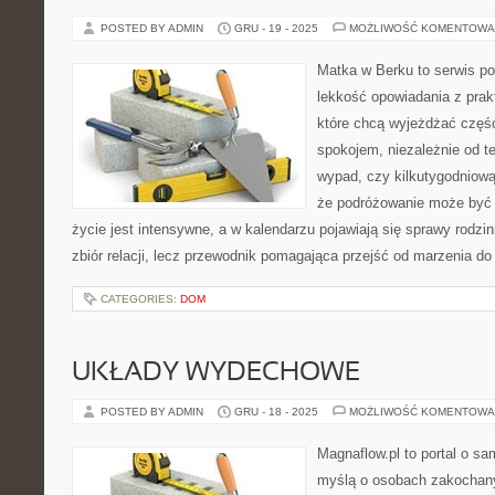
POSTED BY ADMIN
GRU - 19 - 2025
MOŻLIWOŚĆ KOMENTOWA
Matka w Berku to serwis po
lekkość opowiadania z prak
które chcą wyjeżdżać częśc
spokojem, niezależnie od t
wypad, czy kilkutygodniową
że podróżowanie może być 
życie jest intensywne, a w kalendarzu pojawiają się sprawy rodzin
zbiór relacji, lecz przewodnik pomagająca przejść od marzenia do 
CATEGORIES:
DOM
UKŁADY WYDECHOWE
POSTED BY ADMIN
GRU - 18 - 2025
MOŻLIWOŚĆ KOMENTOWA
Magnaflow.pl to portal o s
myślą o osobach zakochany