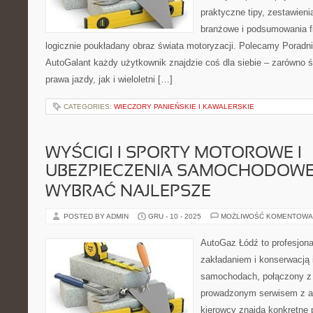
praktyczne tipy, zestawie
branżowe i podsumowania f
logicznie poukładany obraz świata motoryzacji. Polecamy Poradni
AutoGalant każdy użytkownik znajdzie coś dla siebie – zarówno 
prawa jazdy, jak i wieloletni […]
CATEGORIES:
WIECZORY PANIEŃSKIE I KAWALERSKIE
WYŚCIGI I SPORTY MOTOROWE I
UBEZPIECZENIA SAMOCHODOWE 
WYBRAĆ NAJLEPSZE
POSTED BY ADMIN
GRU - 10 - 2025
MOŻLIWOŚĆ KOMENTOWA
AutoGaz Łódź to profesjona
zakładaniem i konserwacją 
samochodach, połączony z
prowadzonym serwisem z ar
kierowcy znajdą konkretne p