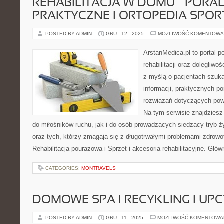
REHABILITACJA W DOMU – PORA
PRAKTYCZNE I ORTOPEDIA SPO
POSTED BY ADMIN
GRU - 12 - 2025
MOŻLIWOŚĆ KOMENTOWA
ArstanMedica.pl to portal 
rehabilitacji oraz dolegliw
z myślą o pacjentach szuka
informacji, praktycznych p
rozwiązań dotyczących powr
Na tym serwisie znajdziesz
do miłośników ruchu, jak i do osób prowadzących siedzący tryb ż
oraz tych, którzy zmagają się z długotrwałymi problemami zdrowo
Rehabilitacja pourazowa i Sprzęt i akcesoria rehabilitacyjne. Gł
CATEGORIES:
MONTRAVELS
DOMOWE SPA I RECYKLING I UP
POSTED BY ADMIN
GRU - 11 - 2025
MOŻLIWOŚĆ KOMENTOWA