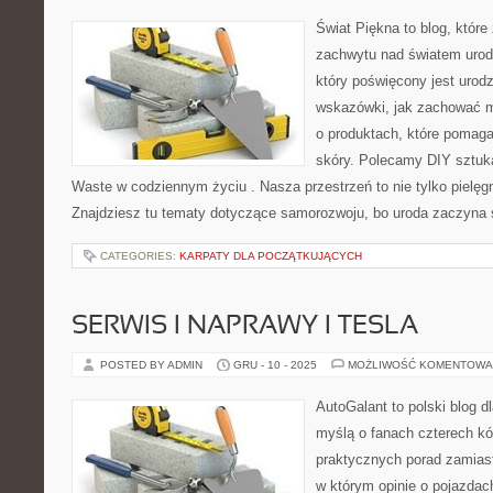
Świat Piękna to blog, które
zachwytu nad światem urod
który poświęcony jest urodz
wskazówki, jak zachować mł
o produktach, które pomaga
skóry. Polecamy DIY sztuka
Waste w codziennym życiu . Nasza przestrzeń to nie tylko pielęgna
Znajdziesz tu tematy dotyczące samorozwoju, bo uroda zaczyna 
CATEGORIES:
KARPATY DLA POCZĄTKUJĄCYCH
SERWIS I NAPRAWY I TESLA
POSTED BY ADMIN
GRU - 10 - 2025
MOŻLIWOŚĆ KOMENTOWA
AutoGalant to polski blog d
myślą o fanach czterech kó
praktycznych porad zamiast
w którym opinie o pojazdac