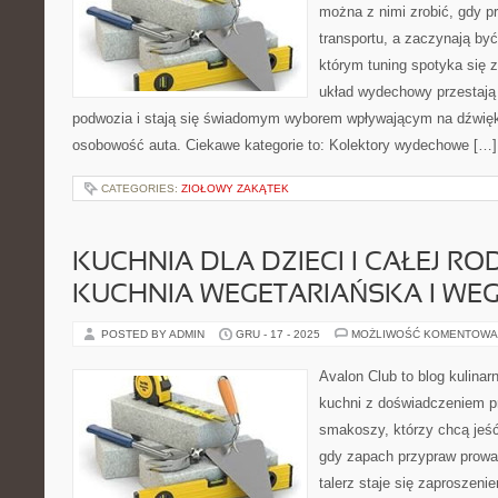
można z nimi zrobić, gdy p
transportu, a zaczynają być
którym tuning spotyka się z
układ wydechowy przestaj
podwozia i stają się świadomym wyborem wpływającym na dźwię
osobowość auta. Ciekawe kategorie to: Kolektory wydechowe […]
CATEGORIES:
ZIOŁOWY ZAKĄTEK
KUCHNIA DLA DZIECI I CAŁEJ ROD
KUCHNIA WEGETARIAŃSKA I WE
POSTED BY ADMIN
GRU - 17 - 2025
MOŻLIWOŚĆ KOMENTOWA
Avalon Club to blog kulinar
kuchni z doświadczeniem pr
smakoszy, którzy chcą jeść 
gdy zapach przypraw prowad
talerz staje się zaproszeni