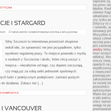
zapisane są 
się przez ob
TETYCZNA
błędów. Kied
również frag
odradzanie r
czy rynku pr
JE I STARGARD
Dotyczy to z
i ceramiki, j
renowacji p
RODZINNE
 2025
MOŻLIWOŚĆ KOMENTOWANIA
ZOSTAŁA WYŁĄCZONA
Wszystkie t
WAKACJE
I
relacji czło
STARGARD
Silny Szczecin to internetowa przestrzeń skupiona
ręcznej prac
jest zamkni
wokół idei, że sprawność nie jest przypadkiem, tylko
wiedzy
który
musi oznacz
wynikiem regularnej pracy. To miejsce powstało z myślą
refleksji. M
o osobach z Szczecina i okolic, które chcą ruszyć z
rzeczy nowyc
opartych na 
miejsca – niezależnie od tego, czy dopiero zaczynają,
współczesny
czy mają już za sobą setki jednostek sportowych.
z nowoczesn
powstają prz
wnych ludzi z praktycznym podejściem: zamiast pustych
zakorzenion
że rozwój ni
ję do działania. Zobacz też […]
przeszłości
wykorzystani
UKA KOMPOZYCJI
Warto też pa
w jaki patr
rzecz wykona
uwagę na jej
 I VANCOUVER
powstawania