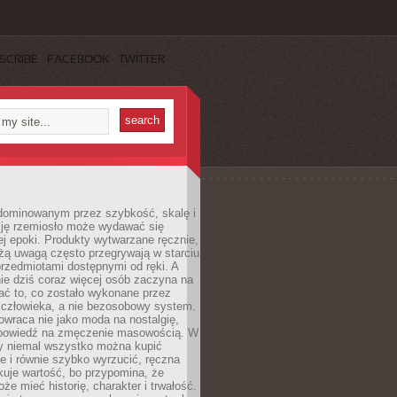
SCRIBE
FACEBOOK
TWITTER
dominowanym przez szybkość, skalę i
ję rzemiosło może wydawać się
j epoki. Produkty wytwarzane ręcznie,
użą uwagą często przegrywają w starciu
rzedmiotami dostępnymi od ręki. A
ie dziś coraz więcej osób zaczyna na
ać to, co zostało wykonane przez
 człowieka, a nie bezosobowy system.
wraca nie jako moda na nostalgię,
dpowiedź na zmęczenie masowością. W
y niemal wszystko można kupić
e i równie szybko wyrzucić, ręczna
uje wartość, bo przypomina, że
że mieć historię, charakter i trwałość.