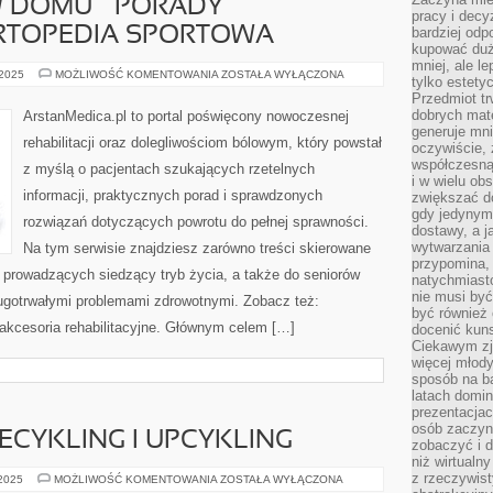
W DOMU – PORADY
pracy i decy
ORTOPEDIA SPORTOWA
bardziej odp
kupować duż
mniej, ale l
REHABILITACJA
 2025
MOŻLIWOŚĆ KOMENTOWANIA
ZOSTAŁA WYŁĄCZONA
tylko estety
W
Przedmiot tr
DOMU
–
dobrych mate
ArstanMedica.pl to portal poświęcony nowoczesnej
PORADY
generuje mni
PRAKTYCZNE
rehabilitacji oraz dolegliwościom bólowym, który powstał
I
oczywiście, 
ORTOPEDIA
współczesną
z myślą o pacjentach szukających rzetelnych
SPORTOWA
i w wielu ob
informacji, praktycznych porad i sprawdzonych
zwiększać d
gdy jedynym 
rozwiązań dotyczących powrotu do pełnej sprawności.
dostawy, a j
wytwarzania
Na tym serwisie znajdziesz zarówno treści skierowane
przypomina, 
b prowadzących siedzący tryb życia, a także do seniorów
natychmiast
nie musi by
ługotrwałymi problemami zdrowotnymi. Zobacz też:
być również
i akcesoria rehabilitacyjne. Głównym celem […]
docenić kuns
Ciekawym zja
więcej młody
sposób na ba
latach domi
prezentacjac
osób zaczyna
ECYKLING I UPCYKLING
zobaczyć i d
niż wirtualn
z rzeczywist
DOMOWE
 2025
MOŻLIWOŚĆ KOMENTOWANIA
ZOSTAŁA WYŁĄCZONA
SPA