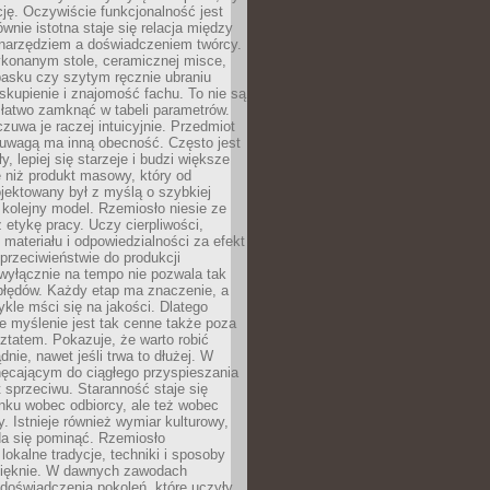
cję. Oczywiście funkcjonalność jest
ównie istotna staje się relacja między
 narzędziem a doświadczeniem twórcy.
konanym stole, ceramicznej misce,
asku czy szytym ręcznie ubraniu
skupienie i znajomość fachu. To nie są
 łatwo zamknąć w tabeli parametrów.
zuwa je raczej intuicyjnie. Przedmiot
uwagą ma inną obecność. Często jest
ły, lepiej się starzeje i budzi większe
 niż produkt masowy, który od
jektowany był z myślą o szybkiej
kolejny model. Rzemiosło niesie ze
 etykę pracy. Uczy cierpliwości,
materiału i odpowiedzialności za efekt
rzeciwieństwie do produkcji
wyłącznie na tempo nie pozwala tak
błędów. Każdy etap ma znaczenie, a
kle mści się na jakości. Dlatego
e myślenie jest tak cenne także poza
tatem. Pokazuje, że warto robić
dnie, nawet jeśli trwa to dłużej. W
hęcającym do ciągłego przyspieszania
t sprzeciwu. Staranność staje się
nku wobec odbiorcy, ale też wobec
y. Istnieje również wymiar kulturowy,
da się pominąć. Rzemiosło
lokalne tradycje, techniki i sposoby
pięknie. W dawnych zawodach
doświadczenia pokoleń, które uczyły