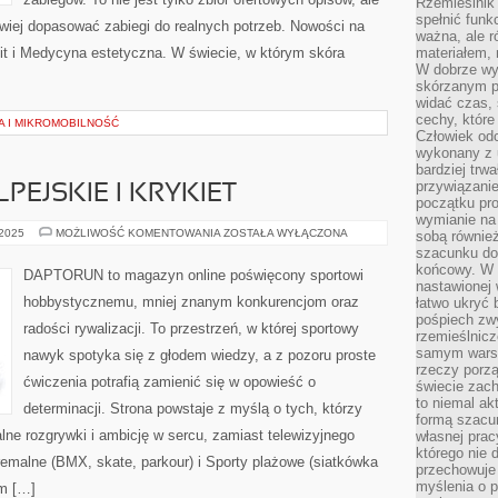
Rzemieślnik 
spełnić funk
atwiej dopasować zabiegi do realnych potrzeb. Nowości na
ważna, ale r
ulit i Medycyna estetyczna. W świecie, w którym skóra
materiałem,
W dobrze wy
skórzanym p
widać czas, 
cechy, które
A I MIKROMOBILNOŚĆ
Człowiek odc
wykonany z 
bardziej trwa
przywiązanie
EJSKIE I KRYKIET
początku pro
wymianie na 
NARCIARSTWO
 2025
MOŻLIWOŚĆ KOMENTOWANIA
ZOSTAŁA WYŁĄCZONA
sobą również
ALPEJSKIE
szacunku do 
I
końcowy. W p
KRYKIET
DAPTORUN to magazyn online poświęcony sportowi
nastawionej 
hobbystycznemu, mniej znanym konkurencjom oraz
łatwo ukryć 
pośpiech zwy
radości rywalizacji. To przestrzeń, w której sportowy
rzemieślnicz
samym warsz
nawyk spotyka się z głodem wiedzy, a z pozoru proste
rzeczy porzą
ćwiczenia potrafią zamienić się w opowieść o
świecie zac
to niemal ak
determinacji. Strona powstaje z myślą o tych, którzy
formą szacu
lne rozgrywki i ambicję w sercu, zamiast telewizyjnego
własnej prac
którego nie 
emalne (BMX, skate, parkour) i Sporty plażowe (siatkówka
przechowuje 
myślenia o 
um […]