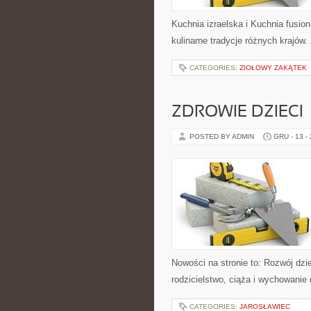
Kuchnia izraelska i Kuchnia fusio
kulinarne tradycje różnych krajów.
CATEGORIES:
ZIOŁOWY ZAKĄTEK
ZDROWIE DZIECI
POSTED BY ADMIN
GRU - 13 -
Nowości na stronie to: Rozwój dz
rodzicielstwo, ciąża i wychowanie 
CATEGORIES:
JAROSŁAWIEC