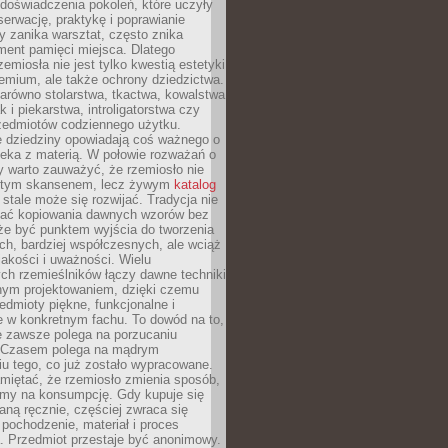
doświadczenia pokoleń, które uczyły
serwację, praktykę i poprawianie
y zanika warsztat, często znika
ment pamięci miejsca. Dlatego
zemiosła nie jest tylko kwestią estetyki
emium, ale także ochrony dziedzictwa.
arówno stolarstwa, tkactwa, kowalstwa
ak i piekarstwa, introligatorstwa czy
rzedmiotów codziennego użytku.
e dziedziny opowiadają coś ważnego o
wieka z materią. W połowie rozważań o
y warto zauważyć, że rzemiosło nie
ętym skansenem, lecz żywym
katalog
 stale może się rozwijać. Tradycja nie
ać kopiowania dawnych wzorów bez
oże być punktem wyjścia do tworzenia
h, bardziej współczesnych, ale wciąż
jakości i uważności. Wielu
ch rzemieślników łączy dawne techniki
ym projektowaniem, dzięki czemu
edmioty piękne, funkcjonalne i
e w konkretnym fachu. To dowód na to,
e zawsze polega na porzucaniu
. Czasem polega na mądrym
u tego, co już zostało wypracowane.
miętać, że rzemiosło zmienia sposób,
zymy na konsumpcję. Gdy kupuje się
ną ręcznie, częściej zwraca się
 pochodzenie, materiał i proces
. Przedmiot przestaje być anonimowy.