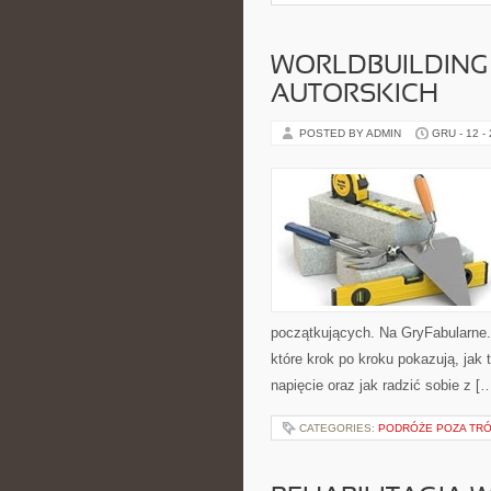
WORLDBUILDING
AUTORSKICH
POSTED BY ADMIN
GRU - 12 -
początkujących. Na GryFabularne.p
które krok po kroku pokazują, jak
napięcie oraz jak radzić sobie z [
CATEGORIES:
PODRÓŻE POZA TRÓ