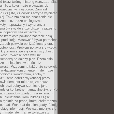
 twarz twórcy, historię warsztatu, ślad
zji. To z kolei może prowadzić do
owiedzialnych wyborów. Zamiast
o i często, człowiek zaczyna wybierać
epiej. Taka zmiana ma znaczenie nie
czne, lecz także ekologiczne.
wały, naprawialny i wykonany z
riałów zwykle służy dłużej, a przez to
ej odpadów. Nie oznacza to
że rzemiosło powinno zastąpić całą
 produkcję. Masowość bywa potrzebna
szarach pozwala obniżać koszty oraz
ostępność. Problem pojawia się wtedy,
kryterium staje się cena i szybkość
akość, trwałość oraz warunki
 schodzą na dalszy plan. Rzemiosło
że istnieją inne wartości niż
owość. Przypomina także, że człowiek
ć wyłącznie konsumentem, ale może
 odbiorcą świadomym, zdolnym
zt i sens dobrze wykonanej pracy.
wiskiem jest także to, że coraz
ch ludzi odkrywa rzemiosło jako
rdziej konkretne, namacalne życie. Po
nacji zawodów opartych na ekranach,
h i nieustannej komunikacji część
 tęsknić za pracą, której efekt można
otknąć. Warsztat daje inną satysfakcję
y obieg informacji. Pozwala mierzyć się
ym materiałem, a nie wyłącznie z