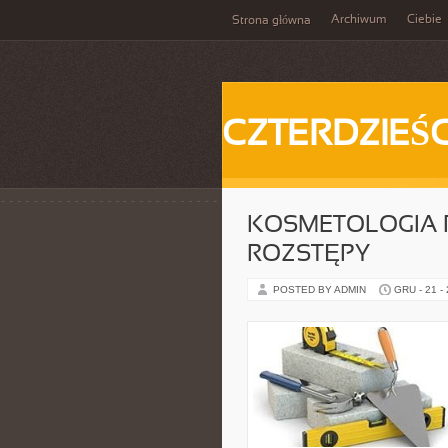
Archiwum
Ciebie
Strona główna
CZTERDZIEŚC
KOSMETOLOGIA P
ROZSTĘPY
POSTED BY ADMIN
GRU - 21 -