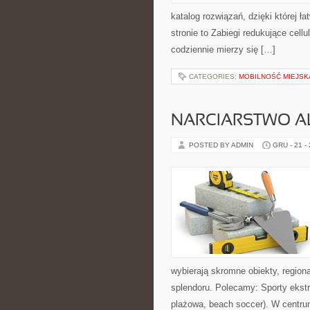
katalog rozwiązań, dzięki której ł
stronie to Zabiegi redukujące cell
codziennie mierzy się […]
CATEGORIES:
MOBILNOŚĆ MIEJSK
NARCIARSTWO ALP
POSTED BY ADMIN
GRU - 21 -
wybierają skromne obiekty, regiona
splendoru. Polecamy: Sporty ekstr
plażowa, beach soccer). W centr