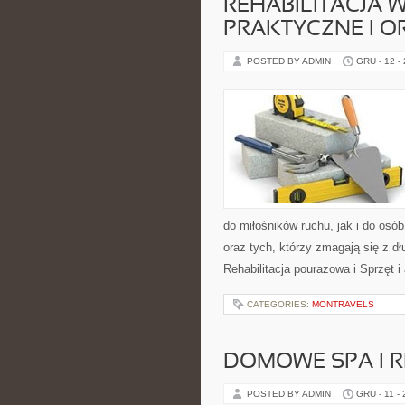
REHABILITACJA 
PRAKTYCZNE I 
POSTED BY ADMIN
GRU - 12 -
do miłośników ruchu, jak i do osó
oraz tych, którzy zmagają się z d
Rehabilitacja pourazowa i Sprzęt 
CATEGORIES:
MONTRAVELS
DOMOWE SPA I R
POSTED BY ADMIN
GRU - 11 -