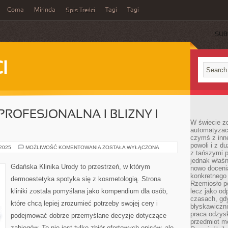
Coma
Mirinda
Tagi
Tagi
Spis Treści
SUB
I
ROFESJONALNA I BLIZNY I
W świecie z
automatyzac
czymś z inne
powoli i z d
KOSMETOLOGIA
 2025
MOŻLIWOŚĆ KOMENTOWANIA
ZOSTAŁA WYŁĄCZONA
z tańszymi p
PROFESJONALNA
I
jednak właśn
BLIZNY
Gdańska Klinika Urody to przestrzeń, w którym
nowo doceni
I
ROZSTĘPY
konkretnego
dermoestetyka spotyka się z kosmetologią. Strona
Rzemiosło po
kliniki została pomyślana jako kompendium dla osób,
lecz jako o
czasach, gd
które chcą lepiej zrozumieć potrzeby swojej cery i
błyskawiczni
praca odzysk
podejmować dobrze przemyślane decyzje dotyczące
przedmiot mo
zabiegów. To nie jest tylko zbiór ofertowych opisów, ale