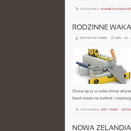
CATEGORIES:
KOSMETOLOGIA ES
RODZINNE WAKAC
POSTED BY ADMIN
GRU - 20 -
Strona łączy w sobie klimat akty
haseł stawia na konkret i inspirac
CATEGORIES:
GIN I TONIK – SZT
NOWA ZELANDIA