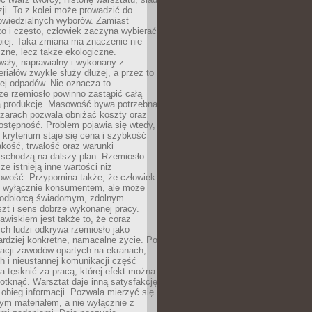
zji. To z kolei może prowadzić do
owiedzialnych wyborów. Zamiast
o i często, człowiek zaczyna wybierać
epiej. Taka zmiana ma znaczenie nie
czne, lecz także ekologiczne.
wały, naprawialny i wykonany z
riałów zwykle służy dłużej, a przez to
ej odpadów. Nie oznacza to
że rzemiosło powinno zastąpić całą
 produkcję. Masowość bywa potrzebna
szarach pozwala obniżać koszty oraz
ostępność. Problem pojawia się wtedy,
kryterium staje się cena i szybkość
akość, trwałość oraz warunki
 schodzą na dalszy plan. Rzemiosło
że istnieją inne wartości niż
owość. Przypomina także, że człowiek
ć wyłącznie konsumentem, ale może
 odbiorcą świadomym, zdolnym
zt i sens dobrze wykonanej pracy.
wiskiem jest także to, że coraz
ch ludzi odkrywa rzemiosło jako
rdziej konkretne, namacalne życie. Po
nacji zawodów opartych na ekranach,
h i nieustannej komunikacji część
 tęsknić za pracą, której efekt można
otknąć. Warsztat daje inną satysfakcję
y obieg informacji. Pozwala mierzyć się
ym materiałem, a nie wyłącznie z