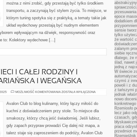
abstrakcyjn
można z nimi zrobić, gdy przestają być tylko środkiem
sprawczości, 
transportu, a zaczynają być stylem życia. To miejsce, w
przesuwania
epoce masow
którym tuning spotyka się z praktyką, a tematy takie jak
dodatkiem d
układ wydechowy przestają być nudnym elementem
przypomnieni
sensie tworz
wyborem wpływającym na dźwięk, responsywność oraz
tylko użytec
że wartość c
e to: Kolektory wydechowe […]
doświadczeni
zalanym pro
siebie ręczn
dlatego, że 
ślad, nawet 
jedną z najc
ECI I CAŁEJ RODZINY I
W świecie z
automatyzac
ARIAŃSKA I WEGAŃSKA
czymś z inne
powoli i z d
z tańszymi p
KUCHNIA
 2025
MOŻLIWOŚĆ KOMENTOWANIA
ZOSTAŁA WYŁĄCZONA
jednak właśn
DLA
DZIECI
nowo doceni
I
Avalon Club to blog kulinarny, który łączy miłość do
konkretnego
CAŁEJ
Rzemiosło po
RODZINY
kuchni z doświadczeniem przy stole. To miejsce dla
I
lecz jako o
KUCHNIA
czasach, gd
smakoszy, którzy chcą jeść świadomiej. Jeśli lubisz,
WEGETARIAŃSKA
błyskawiczni
I
gdy zapach przypraw prowadzi Cię dalej niż mapa, a
WEGAŃSKA
praca odzysk
przedmiot mo
talerz staje się zaproszeniem do podróży, Avalon Club
Rzemieślnik 