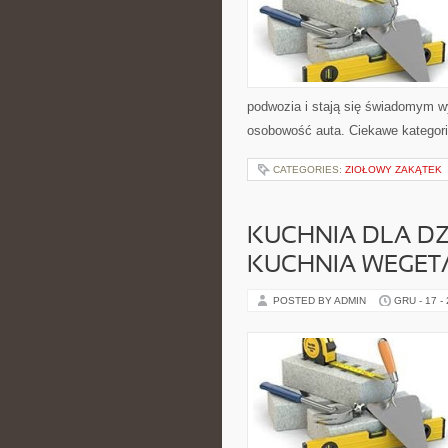
podwozia i stają się świadomym 
osobowość auta. Ciekawe kategori
CATEGORIES:
ZIOŁOWY ZAKĄTEK
KUCHNIA DLA DZI
KUCHNIA WEGET
POSTED BY ADMIN
GRU - 17 -