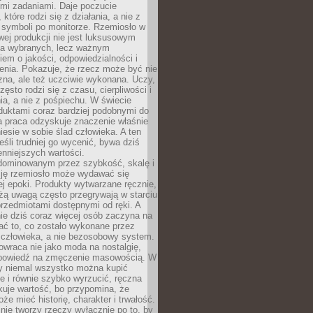
ymi zadaniami. Daje poczucie
które rodzi się z działania, a nie z
 symboli po monitorze. Rzemiosło w
ej produkcji nie jest luksusowym
la wybranych, lecz ważnym
em o jakości, odpowiedzialności i
enia. Pokazuje, że rzecz może być nie
zna, ale też uczciwie wykonana. Uczy,
zęsto rodzi się z czasu, cierpliwości i
a, a nie z pośpiechu. W świecie
duktami coraz bardziej podobnymi do
a praca odzyskuje znaczenie właśnie
niesie w sobie ślad człowieka. A ten
jeśli trudniej go wycenić, bywa dziś
enniejszych wartości.
dominowanym przez szybkość, skalę i
ję rzemiosło może wydawać się
j epoki. Produkty wytwarzane ręcznie,
użą uwagą często przegrywają w starciu
rzedmiotami dostępnymi od ręki. A
ie dziś coraz więcej osób zaczyna na
ać to, co zostało wykonane przez
 człowieka, a nie bezosobowy system.
wraca nie jako moda na nostalgię,
dpowiedź na zmęczenie masowością. W
y niemal wszystko można kupić
e i równie szybko wyrzucić, ręczna
uje wartość, bo przypomina, że
że mieć historię, charakter i trwałość.
nie tworzy rzeczy wyłącznie po to, by