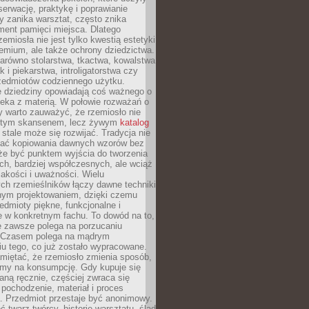
serwację, praktykę i poprawianie
y zanika warsztat, często znika
ment pamięci miejsca. Dlatego
zemiosła nie jest tylko kwestią estetyki
emium, ale także ochrony dziedzictwa.
arówno stolarstwa, tkactwa, kowalstwa
ak i piekarstwa, introligatorstwa czy
rzedmiotów codziennego użytku.
e dziedziny opowiadają coś ważnego o
wieka z materią. W połowie rozważań o
y warto zauważyć, że rzemiosło nie
ętym skansenem, lecz żywym
katalog
 stale może się rozwijać. Tradycja nie
ać kopiowania dawnych wzorów bez
oże być punktem wyjścia do tworzenia
h, bardziej współczesnych, ale wciąż
jakości i uważności. Wielu
ch rzemieślników łączy dawne techniki
ym projektowaniem, dzięki czemu
edmioty piękne, funkcjonalne i
e w konkretnym fachu. To dowód na to,
e zawsze polega na porzucaniu
. Czasem polega na mądrym
u tego, co już zostało wypracowane.
miętać, że rzemiosło zmienia sposób,
zymy na konsumpcję. Gdy kupuje się
ną ręcznie, częściej zwraca się
 pochodzenie, materiał i proces
. Przedmiot przestaje być anonimowy.
 twarz twórcy, historię warsztatu, ślad