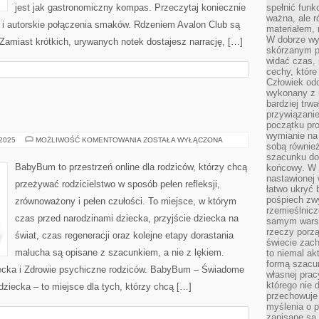
jest jak gastronomiczny kompas. Przeczytaj koniecznie
spełnić funk
ważna, ale r
n i autorskie połączenia smaków. Rdzeniem Avalon Club są
materiałem,
W dobrze wy
 Zamiast krótkich, urywanych notek dostajesz narrację, […]
skórzanym p
widać czas, 
cechy, które
Człowiek odc
wykonany z 
bardziej trwa
przywiązanie
początku pro
wymianie na 
ZDROWIE
 2025
MOŻLIWOŚĆ KOMENTOWANIA
ZOSTAŁA WYŁĄCZONA
sobą również
DZIECI
szacunku do 
BabyBum to przestrzeń online dla rodziców, którzy chcą
końcowy. W p
nastawionej 
przeżywać rodzicielstwo w sposób pełen refleksji,
łatwo ukryć 
pośpiech zwy
zrównoważony i pełen czułości. To miejsce, w którym
rzemieślnicz
czas przed narodzinami dziecka, przyjście dziecka na
samym warsz
rzeczy porzą
świat, czas regeneracji oraz kolejne etapy dorastania
świecie zac
malucha są opisane z szacunkiem, a nie z lękiem.
to niemal ak
formą szacu
iecka i Zdrowie psychiczne rodziców. BabyBum – Świadome
własnej prac
którego nie 
dziecka – to miejsce dla tych, którzy chcą […]
przechowuje 
myślenia o 
zapisane są 