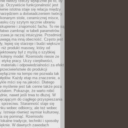
nie tworzy rzeczy wyłącznie po to, by
cję. Oczywiście funkcjonalność jest
ównie istotna staje się relacja między
 narzędziem a doświadczeniem twórcy.
konanym stole, ceramicznej misce,
asku czy szytym ręcznie ubraniu
skupienie i znajomość fachu. To nie są
 łatwo zamknąć w tabeli parametrów.
zuwa je raczej intuicyjnie. Przedmiot
uwagą ma inną obecność. Często jest
ły, lepiej się starzeje i budzi większe
 niż produkt masowy, który od
jektowany był z myślą o szybkiej
kolejny model. Rzemiosło niesie ze
 etykę pracy. Uczy cierpliwości,
materiału i odpowiedzialności za efekt
rzeciwieństwie do produkcji
wyłącznie na tempo nie pozwala tak
błędów. Każdy etap ma znaczenie, a
kle mści się na jakości. Dlatego
e myślenie jest tak cenne także poza
tatem. Pokazuje, że warto robić
dnie, nawet jeśli trwa to dłużej. W
hęcającym do ciągłego przyspieszania
t sprzeciwu. Staranność staje się
nku wobec odbiorcy, ale też wobec
y. Istnieje również wymiar kulturowy,
da się pominąć. Rzemiosło
lokalne tradycje, techniki i sposoby
pięknie. W dawnych zawodach