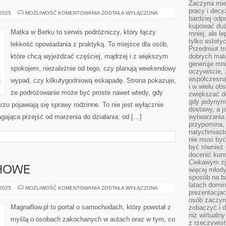
Zaczyna mieć
pracy i decy
NOWA
 2025
MOŻLIWOŚĆ KOMENTOWANIA
ZOSTAŁA WYŁĄCZONA
bardziej odp
ZELANDIA
I
kupować duż
VANCOUVER
Matka w Berku to serwis podróżniczy, który łączy
mniej, ale l
tylko estety
lekkość opowiadania z praktyką. To miejsce dla osób,
Przedmiot tr
które chcą wyjeżdżać częściej, mądrzej i z większym
dobrych mate
generuje mni
spokojem, niezależnie od tego, czy planują weekendowy
oczywiście, 
współczesną
wypad, czy kilkutygodniową eskapadę. Strona pokazuje,
i w wielu ob
że podróżowanie może być proste nawet wtedy, gdy
zwiększać d
gdy jedynym 
rzu pojawiają się sprawy rodzinne. To nie jest wyłącznie
dostawy, a j
agająca przejść od marzenia do działania: od […]
wytwarzania
przypomina, 
natychmiast
nie musi by
być również
docenić kuns
Ciekawym zja
HOWE
więcej młody
sposób na ba
latach domi
UKŁADY
 2025
MOŻLIWOŚĆ KOMENTOWANIA
ZOSTAŁA WYŁĄCZONA
prezentacjac
WYDECHOWE
osób zaczyna
Magnaflow.pl to portal o samochodach, który powstał z
zobaczyć i d
niż wirtualn
myślą o osobach zakochanych w autach oraz w tym, co
z rzeczywist