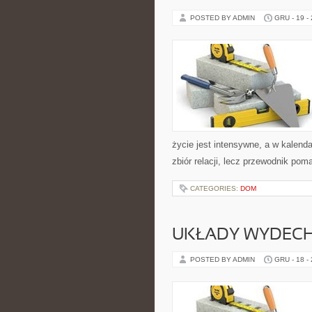
POSTED BY ADMIN
GRU - 19 -
życie jest intensywne, a w kalenda
zbiór relacji, lecz przewodnik pom
CATEGORIES:
DOM
UKŁADY WYDEC
POSTED BY ADMIN
GRU - 18 -