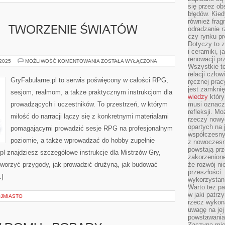
się przez ob
błędów. Kied
również frag
 – TWORZENIE ŚWIATÓW
odradzanie r
czy rynku pr
Dotyczy to z
i ceramiki, j
renowacji p
WORLDBUILDING
 2025
MOŻLIWOŚĆ KOMENTOWANIA
ZOSTAŁA WYŁĄCZONA
Wszystkie t
–
TWORZENIE
relacji czło
ŚWIATÓW
GryFabularne.pl to serwis poświęcony w całości RPG,
ręcznej prac
AUTORSKICH
jest zamkni
sesjom, realmom, a także praktycznym instrukcjom dla
wiedzy
który
prowadzących i uczestników. To przestrzeń, w którym
musi oznacz
refleksji. M
miłość do narracji łączy się z konkretnymi materiałami
rzeczy nowyc
opartych na 
pomagającymi prowadzić sesje RPG na profesjonalnym
współczesny
poziomie, a także wprowadzać do hobby zupełnie
z nowoczesn
powstają prz
l znajdziesz szczegółowe instrukcje dla Mistrzów Gry,
zakorzenion
 tworzyć przygody, jak prowadzić drużyną, jak budować
że rozwój ni
przeszłości
…]
wykorzystani
Warto też pa
w jaki patr
JMIASTO
rzecz wykona
uwagę na jej
powstawania
Zaczyna mieć