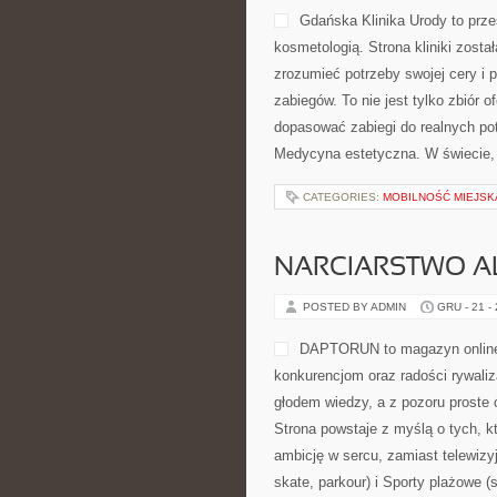
Gdańska Klinika Urody to prze
kosmetologią. Strona kliniki zost
zrozumieć potrzeby swojej cery i
zabiegów. To nie jest tylko zbiór o
dopasować zabiegi do realnych potr
Medycyna estetyczna. W świecie, 
CATEGORIES:
MOBILNOŚĆ MIEJSK
NARCIARSTWO ALP
POSTED BY ADMIN
GRU - 21 -
DAPTORUN to magazyn online
konkurencjom oraz radości rywaliz
głodem wiedzy, a z pozoru proste 
Strona powstaje z myślą o tych, kt
ambicję w sercu, zamiast telewiz
skate, parkour) i Sporty plażowe 