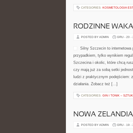
CATEGORIES:
KOSMETOLOGIA ES
RODZINNE WAKAC
POSTED BY ADMIN
GRU - 20 -
Silny Szczecin to internetowa 
przypadkiem, tylko wynikiem regul
Szczecina i okolic, które chcą rus
czy mają już za sobą setki jednos
ludzi z praktycznym podejściem: z
działania. Zobacz też […]
CATEGORIES:
GIN I TONIK – SZT
NOWA ZELANDIA
POSTED BY ADMIN
GRU - 19 -