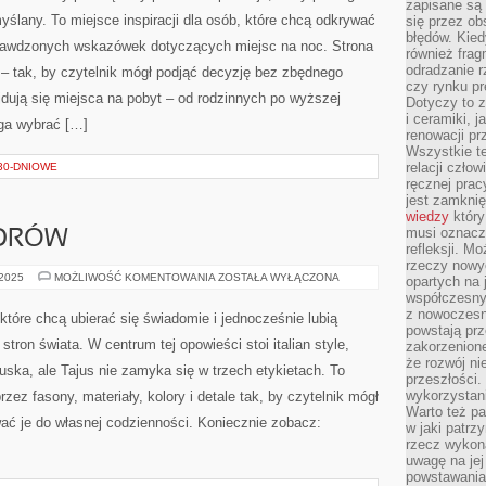
zapisane są 
ślany. To miejsce inspiracji dla osób, które chcą odkrywać
się przez ob
błędów. Kied
prawdzonych wskazówek dotyczących miejsc na noc. Strona
również frag
odradzanie r
– tak, by czytelnik mógł podjąć decyzję bez zbędnego
czy rynku pr
dują się miejsca na pobyt – od rodzinnych po wyższej
Dotyczy to z
i ceramiki, j
ga wybrać […]
renowacji p
Wszystkie t
relacji czło
30-DNIOWE
ręcznej prac
jest zamkni
wiedzy
który
musi oznacz
IORÓW
refleksji. M
rzeczy nowyc
MODA
 2025
MOŻLIWOŚĆ KOMENTOWANIA
ZOSTAŁA WYŁĄCZONA
opartych na 
DLA
współczesny
SENIORÓW
z nowoczesn
, które chcą ubierać się świadomie i jednocześnie lubią
powstają prz
tron świata. W centrum tej opowieści stoi italian style,
zakorzenion
że rozwój ni
uska, ale Tajus nie zamyka się w trzech etykietach. To
przeszłości
wykorzystani
przez fasony, materiały, kolory i detale tak, by czytelnik mógł
Warto też pa
ć je do własnej codzienności. Koniecznie zobacz:
w jaki patr
rzecz wykona
uwagę na jej
powstawania