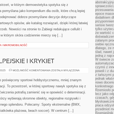
I
abstrakcyjn
BLIZNY
strzeń, w którym dermoestetyka spotyka się z
sprawczości, 
I
ROZSTĘPY
przesuwania
ała pomyślana jako kompendium dla osób, które chcą lepiej
epoce masow
 podejmować dobrze przemyślane decyzje dotyczące
dodatkiem d
przypomnieni
fertowych opisów, ale katalog rozwiązań, dzięki której łatwiej
sensie tworz
tylko użytec
zeb. Nowości na stronie to Zabiegi redukujące cellulit i
że wartość c
w którym skóra codziennie mierzy się […]
doświadczeni
zalanym pro
siebie ręczn
A I MIKROMOBILNOŚĆ
dlatego, że 
ślad, nawet 
jedną z najc
W świecie z
EJSKIE I KRYKIET
automatyzac
czymś z inne
NARCIARSTWO
 2025
MOŻLIWOŚĆ KOMENTOWANIA
ZOSTAŁA WYŁĄCZONA
powoli i z d
ALPEJSKIE
z tańszymi p
I
jednak właśn
KRYKIET
 poświęcony sportowi hobbystycznemu, mniej znanym
nowo doceni
acji. To przestrzeń, w której sportowy nawyk spotyka się z
konkretnego
Rzemiosło po
ćwiczenia potrafią zamienić się w opowieść o determinacji.
lecz jako o
czasach, gd
órzy wybierają skromne obiekty, regionalne rozgrywki i
błyskawiczni
yjnego splendoru. Polecamy: Sporty ekstremalne (BMX,
praca odzysk
przedmiot mo
(siatkówka plażowa, beach soccer). W centrum […]
Rzemieślnik 