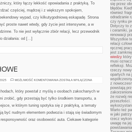
VANCOUVER
żniczy, który łączy lekkość opowiadania z praktyką. To
się przez ob
błędów. Kied
eżdżać częściej, mądrzej i z większym spokojem,
również frag
odradzanie r
 weekendowy wypad, czy kilkutygodniową eskapadę. Strona
czy rynku pr
yć proste nawet wtedy, gdy życie jest intensywne, a w
Dotyczy to z
i ceramiki, j
zinne. To nie jest wyłącznie zbiór relacji, lecz przewodnik
renowacji p
o działania: od […]
Wszystkie t
relacji czło
ręcznej prac
jest zamkni
wiedzy
który
musi oznacz
refleksji. M
HOWE
rzeczy nowyc
opartych na 
współczesny
UKŁADY
 2025
MOŻLIWOŚĆ KOMENTOWANIA
ZOSTAŁA WYŁĄCZONA
z nowoczesn
WYDECHOWE
powstają prz
ochodach, który powstał z myślą o osobach zakochanych w
zakorzenion
że rozwój ni
i zrobić, gdy przestają być tylko środkiem transportu, a
przeszłości
ejsce, w którym tuning spotyka się z praktyką, a tematy
wykorzystani
Warto też pa
ają być nudnym elementem podwozia i stają się świadomym
w jaki patr
rzecz wykona
responsywność oraz osobowość auta. Ciekawe kategorie
uwagę na jej
powstawania
Zaczyna mieć