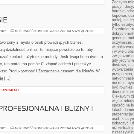
Zaczyna mieć
pracy i decy
bardziej odp
kupować duż
IE
mniej, ale l
tylko estety
Przedmiot tr
PRAWO
 2025
MOŻLIWOŚĆ KOMENTOWANIA
ZOSTAŁA WYŁĄCZONA
dobrych mate
W
BIZNESIE
generuje mni
stworzony z myślą o osób prowadzących biznes,
oczywiście, 
współczesną
ją działalność online. To miejsce powstało po to, aby
i w wielu ob
zwiększać d
zać konkret i użyteczne metody. Jeśli Twoja firma dymi, a
gdy jedynym 
ry, ten portal ma pomóc Ci złapać oddech i przełożyć
dostawy, a j
wytwarzania
kże: Produktywność i Zarządzanie czasem dla liderów. W
przypomina, 
ją […]
natychmiast
nie musi by
być również
 I OPOWIEŚCI
docenić kuns
Ciekawym zja
więcej młody
sposób na ba
ROFESJONALNA I BLIZNY I
latach domi
prezentacjac
osób zaczyna
zobaczyć i d
niż wirtualn
KOSMETOLOGIA
 2025
MOŻLIWOŚĆ KOMENTOWANIA
ZOSTAŁA WYŁĄCZONA
PROFESJONALNA
z rzeczywist