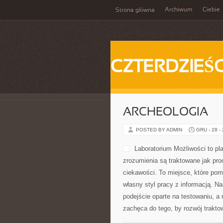
Archiwum
Ciebie
Strona główna
CZTERDZIEŚC
ARCHEOLOGIA
POSTED BY ADMIN
GRU - 28 -
Laboratorium Możliwości to pl
zrozumienia są traktowane jak pro
ciekawości. To miejsce, które po
własny styl pracy z informacją. Na
podejście oparte na testowaniu, a
zachęca do tego, by rozwój trakt