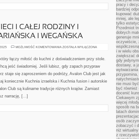
pracy i decy
bardziej odp
kupować duż
mniej, ale l
tylko estety
ECI I CAŁEJ RODZINY I
Przedmiot tr
dobrych mate
ARIAŃSKA I WEGAŃSKA
generuje mni
oczywiście, 
współczesną
KUCHNIA
 2025
MOŻLIWOŚĆ KOMENTOWANIA
ZOSTAŁA WYŁĄCZONA
DLA
i w wielu ob
DZIECI
zwiększać d
I
 który łączy miłość do kuchni z doświadczeniem przy stole.
gdy jedynym 
CAŁEJ
RODZINY
dostawy, a j
hcą jeść świadomiej. Jeśli lubisz, gdy zapach przypraw
I
wytwarzania
KUCHNIA
erz staje się zaproszeniem do podróży, Avalon Club jest jak
przypomina, 
WEGETARIAŃSKA
I
natychmiast
 koniecznie Kuchnia izraelska i Kuchnia fusion i autorskie
WEGAŃSKA
nie musi by
być również
on Club są kulinarne tradycje różnych krajów. Zamiast
docenić kuns
sz narrację, […]
Ciekawym zja
więcej młody
sposób na ba
latach domi
prezentacjac
osób zaczyna
zobaczyć i d
niż wirtualn
z rzeczywist