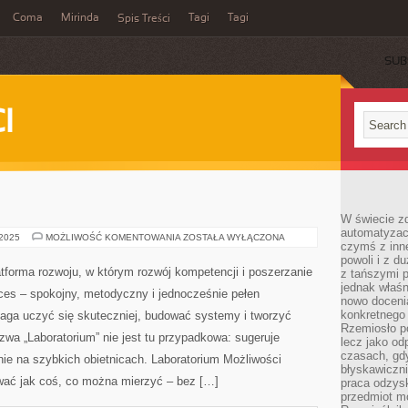
Coma
Mirinda
Tagi
Tagi
Spis Treści
SUB
I
W świecie z
automatyzac
ARCHEOLOGIA
 2025
MOŻLIWOŚĆ KOMENTOWANIA
ZOSTAŁA WYŁĄCZONA
czymś z inne
powoli i z d
atforma rozwoju, w którym rozwój kompetencji i poszerzanie
z tańszymi p
jednak właśn
ces – spokojny, metodyczny i jednocześnie pełen
nowo doceni
konkretnego
maga uczyć się skuteczniej, budować systemy i tworzyć
Rzemiosło po
zwa „Laboratorium” nie jest tu przypadkowa: sugeruje
lecz jako o
czasach, gd
 nie na szybkich obietnicach. Laboratorium Możliwości
błyskawiczni
ować jak coś, co można mierzyć – bez […]
praca odzysk
przedmiot mo