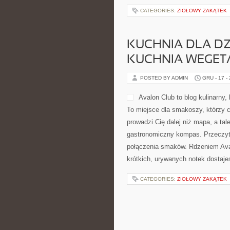
CATEGORIES:
ZIOŁOWY ZAKĄTEK
KUCHNIA DLA DZI
KUCHNIA WEGET
POSTED BY ADMIN
GRU - 17 -
Avalon Club to blog kulinarny,
To miejsce dla smakoszy, którzy c
prowadzi Cię dalej niż mapa, a tal
gastronomiczny kompas. Przeczytaj
połączenia smaków. Rdzeniem Aval
krótkich, urywanych notek dostaje
CATEGORIES:
ZIOŁOWY ZAKĄTEK