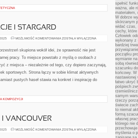
spełnić funk
ważna, ale r
TETYCZNA
materiałem,
W dobrze wy
skórzanym p
widać czas, 
JE I STARGARD
cechy, które
Człowiek odc
RODZINNE
 2025
MOŻLIWOŚĆ KOMENTOWANIA
ZOSTAŁA WYŁĄCZONA
wykonany z 
WAKACJE
bardziej trwa
I
STARGARD
przywiązanie
przestrzeń skupiona wokół idei, że sprawność nie jest
początku pro
arnej pracy. To miejsce powstało z myślą o osobach z
wymianie na 
sobą również
zyć z miejsca – niezależnie od tego, czy dopiero zaczynają,
szacunku do 
tek sportowych. Strona łączy w sobie klimat aktywnych
końcowy. W p
nastawionej 
amiast pustych haseł stawia na konkret i inspirację do
łatwo ukryć 
pośpiech zwy
rzemieślnicz
samym warsz
UKA KOMPOZYCJI
rzeczy porzą
świecie zac
to niemal ak
formą szacu
 I VANCOUVER
własnej prac
którego nie 
przechowuje 
NOWA
 2025
MOŻLIWOŚĆ KOMENTOWANIA
ZOSTAŁA WYŁĄCZONA
myślenia o 
ZELANDIA
I
zapisane są 