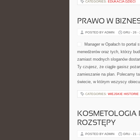
CATEGORIES:
EDUKACJA DZIECI
PRAWO W BIZNES
POSTED BY ADMIN
GRU - 26 -
Manager w Opałach to portal 
menedżerów oraz tych, którzy budu
zamiast modnych sloganów dostarc
Ty czujesz, że ciągle gasisz poża
zamieszanie na plan. Polecamy ta
świecie, w którym wszyscy obiecu
CATEGORIES:
WIEJSKIE HISTORIE
KOSMETOLOGIA P
ROZSTĘPY
POSTED BY ADMIN
GRU - 21 -