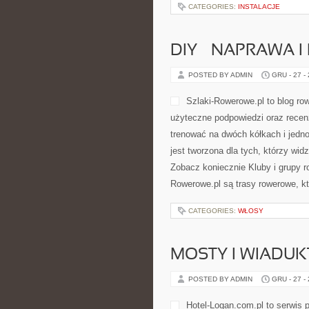
CATEGORIES:
INSTALACJE
DIY – NAPRAWA 
POSTED BY ADMIN
GRU - 27 -
Szlaki-Rowerowe.pl to blog ro
użyteczne podpowiedzi oraz recenz
trenować na dwóch kółkach i jedn
jest tworzona dla tych, którzy widz
Zobacz koniecznie Kluby i grupy 
Rowerowe.pl są trasy rowerowe, 
CATEGORIES:
WŁOSY
MOSTY I WIADUK
POSTED BY ADMIN
GRU - 27 -
Hotel-Logan.com.pl to serwis