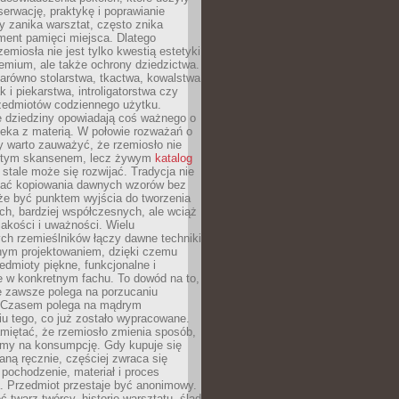
serwację, praktykę i poprawianie
y zanika warsztat, często znika
ment pamięci miejsca. Dlatego
zemiosła nie jest tylko kwestią estetyki
emium, ale także ochrony dziedzictwa.
arówno stolarstwa, tkactwa, kowalstwa
ak i piekarstwa, introligatorstwa czy
rzedmiotów codziennego użytku.
e dziedziny opowiadają coś ważnego o
wieka z materią. W połowie rozważań o
y warto zauważyć, że rzemiosło nie
ętym skansenem, lecz żywym
katalog
 stale może się rozwijać. Tradycja nie
ać kopiowania dawnych wzorów bez
oże być punktem wyjścia do tworzenia
h, bardziej współczesnych, ale wciąż
jakości i uważności. Wielu
ch rzemieślników łączy dawne techniki
ym projektowaniem, dzięki czemu
edmioty piękne, funkcjonalne i
e w konkretnym fachu. To dowód na to,
e zawsze polega na porzucaniu
. Czasem polega na mądrym
u tego, co już zostało wypracowane.
miętać, że rzemiosło zmienia sposób,
zymy na konsumpcję. Gdy kupuje się
ną ręcznie, częściej zwraca się
 pochodzenie, materiał i proces
. Przedmiot przestaje być anonimowy.
 twarz twórcy, historię warsztatu, ślad