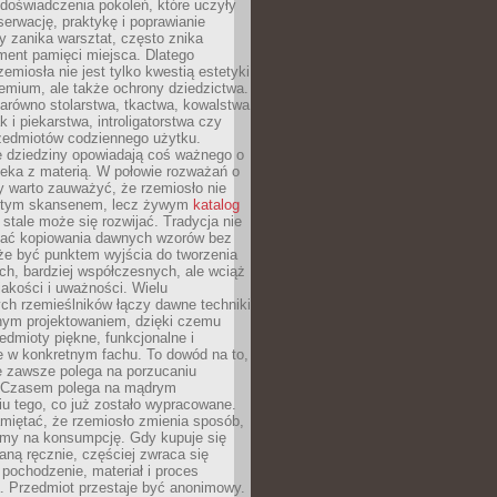
doświadczenia pokoleń, które uczyły
serwację, praktykę i poprawianie
y zanika warsztat, często znika
ment pamięci miejsca. Dlatego
zemiosła nie jest tylko kwestią estetyki
emium, ale także ochrony dziedzictwa.
arówno stolarstwa, tkactwa, kowalstwa
ak i piekarstwa, introligatorstwa czy
rzedmiotów codziennego użytku.
e dziedziny opowiadają coś ważnego o
wieka z materią. W połowie rozważań o
y warto zauważyć, że rzemiosło nie
ętym skansenem, lecz żywym
katalog
 stale może się rozwijać. Tradycja nie
ać kopiowania dawnych wzorów bez
oże być punktem wyjścia do tworzenia
h, bardziej współczesnych, ale wciąż
jakości i uważności. Wielu
ch rzemieślników łączy dawne techniki
ym projektowaniem, dzięki czemu
edmioty piękne, funkcjonalne i
e w konkretnym fachu. To dowód na to,
e zawsze polega na porzucaniu
. Czasem polega na mądrym
u tego, co już zostało wypracowane.
miętać, że rzemiosło zmienia sposób,
zymy na konsumpcję. Gdy kupuje się
ną ręcznie, częściej zwraca się
 pochodzenie, materiał i proces
. Przedmiot przestaje być anonimowy.