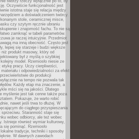
nie tworzy rzeczy wyłącznie po to, by
cję. Oczywiście funkcjonalność jest
ównie istotna staje się relacja między
 narzędziem a doświadczeniem twórcy.
konanym stole, ceramicznej misce,
asku czy szytym ręcznie ubraniu
skupienie i znajomość fachu. To nie są
 łatwo zamknąć w tabeli parametrów.
zuwa je raczej intuicyjnie. Przedmiot
uwagą ma inną obecność. Często jest
ły, lepiej się starzeje i budzi większe
 niż produkt masowy, który od
jektowany był z myślą o szybkiej
kolejny model. Rzemiosło niesie ze
 etykę pracy. Uczy cierpliwości,
materiału i odpowiedzialności za efekt
rzeciwieństwie do produkcji
wyłącznie na tempo nie pozwala tak
błędów. Każdy etap ma znaczenie, a
kle mści się na jakości. Dlatego
e myślenie jest tak cenne także poza
tatem. Pokazuje, że warto robić
dnie, nawet jeśli trwa to dłużej. W
hęcającym do ciągłego przyspieszania
t sprzeciwu. Staranność staje się
nku wobec odbiorcy, ale też wobec
y. Istnieje również wymiar kulturowy,
da się pominąć. Rzemiosło
lokalne tradycje, techniki i sposoby
pięknie. W dawnych zawodach