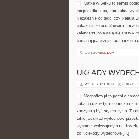
Matka w Berku to serwis podró
miejsce dla osób, które chcą wyj
niezależnie od tego, czy planują
pokazuje, że podróżowanie może b
kalendarzu pojawiają się sprawy rod
pomagająca przejść od marzenia d
CATEGORIES:
DOM
UKŁADY WYDEC
POSTED BY ADMIN
GRU - 18 -
Magnaflow.pl to portal o sam
autach oraz w tym, co można z nim
zaczynają być stylem życia. To mi
takie jak układ wydechowy przest
wyborem wpływającym na dźwięk, 
to: Kolektory wydechowe […]