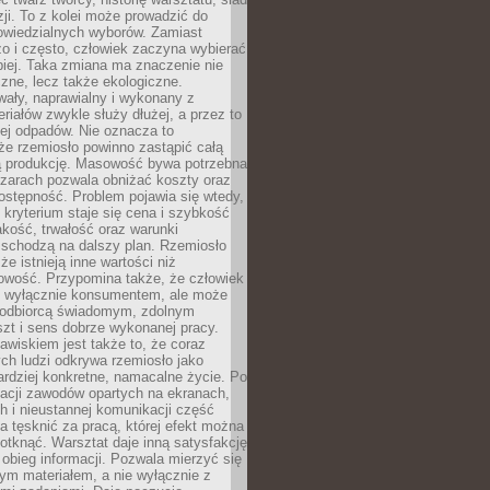
zji. To z kolei może prowadzić do
owiedzialnych wyborów. Zamiast
o i często, człowiek zaczyna wybierać
epiej. Taka zmiana ma znaczenie nie
czne, lecz także ekologiczne.
wały, naprawialny i wykonany z
riałów zwykle służy dłużej, a przez to
ej odpadów. Nie oznacza to
że rzemiosło powinno zastąpić całą
 produkcję. Masowość bywa potrzebna
szarach pozwala obniżać koszty oraz
ostępność. Problem pojawia się wtedy,
kryterium staje się cena i szybkość
akość, trwałość oraz warunki
 schodzą na dalszy plan. Rzemiosło
że istnieją inne wartości niż
owość. Przypomina także, że człowiek
ć wyłącznie konsumentem, ale może
 odbiorcą świadomym, zdolnym
zt i sens dobrze wykonanej pracy.
wiskiem jest także to, że coraz
ch ludzi odkrywa rzemiosło jako
rdziej konkretne, namacalne życie. Po
nacji zawodów opartych na ekranach,
h i nieustannej komunikacji część
 tęsknić za pracą, której efekt można
otknąć. Warsztat daje inną satysfakcję
y obieg informacji. Pozwala mierzyć się
ym materiałem, a nie wyłącznie z