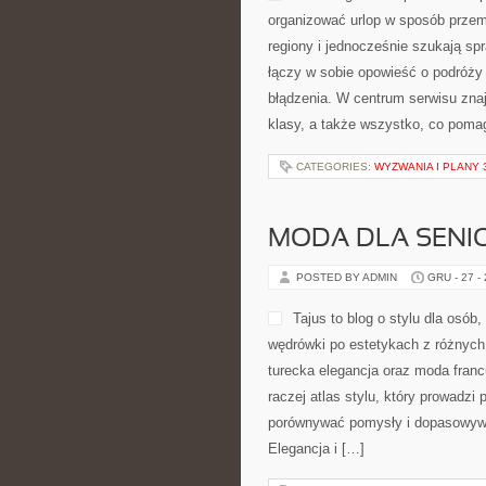
organizować urlop w sposób przemy
regiony i jednocześnie szukają s
łączy w sobie opowieść o podróży 
błądzenia. W centrum serwisu znaj
klasy, a także wszystko, co poma
CATEGORIES:
WYZWANIA I PLANY 
MODA DLA SEN
POSTED BY ADMIN
GRU - 27 -
Tajus to blog o stylu dla osób
wędrówki po estetykach z różnych s
turecka elegancja oraz moda franc
raczej atlas stylu, który prowadzi 
porównywać pomysły i dopasowywa
Elegancja i […]