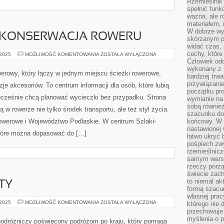
Rzemieślnik 
spełnić funk
ważna, ale r
materiałem,
W dobrze wy
I KONSERWACJA ROWERU
skórzanym p
widać czas, 
cechy, które
DIY
 2025
MOŻLIWOŚĆ KOMENTOWANIA
ZOSTAŁA WYŁĄCZONA
–
Człowiek odc
NAPRAWA
wykonany z 
I
werowy, który łączy w jednym miejscu ścieżki rowerowe,
bardziej trwa
KONSERWACJA
ROWERU
przywiązanie
je akcesoriów. To centrum informacji dla osób, które lubią
początku pro
ocześnie chcą planować wycieczki bez przypadku. Strona
wymianie na 
sobą również
ą w rowerze nie tylko środek transportu, ale też styl życia.
szacunku do 
rowerowe i Województwo Podlaskie. W centrum Szlaki-
końcowy. W p
nastawionej 
które można dopasować do […]
łatwo ukryć 
pośpiech zwy
rzemieślnicz
samym warsz
rzeczy porzą
świecie zac
to niemal ak
TY
formą szacu
własnej prac
MOSTY
 2025
MOŻLIWOŚĆ KOMENTOWANIA
ZOSTAŁA WYŁĄCZONA
którego nie 
I
przechowuje 
WIADUKTY
myślenia o 
 podróżniczy poświęcony podróżom po kraju, który pomaga