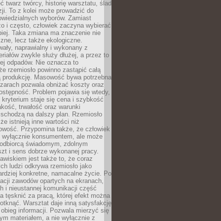
 twarz twórcy, historię warsztatu, ślad
zji. To z kolei może prowadzić do
owiedzialnych wyborów. Zamiast
o i często, człowiek zaczyna wybierać
epiej. Taka zmiana ma znaczenie nie
czne, lecz także ekologiczne.
wały, naprawialny i wykonany z
riałów zwykle służy dłużej, a przez to
ej odpadów. Nie oznacza to
że rzemiosło powinno zastąpić całą
 produkcję. Masowość bywa potrzebna
szarach pozwala obniżać koszty oraz
ostępność. Problem pojawia się wtedy,
kryterium staje się cena i szybkość
akość, trwałość oraz warunki
 schodzą na dalszy plan. Rzemiosło
że istnieją inne wartości niż
owość. Przypomina także, że człowiek
ć wyłącznie konsumentem, ale może
 odbiorcą świadomym, zdolnym
zt i sens dobrze wykonanej pracy.
wiskiem jest także to, że coraz
ch ludzi odkrywa rzemiosło jako
rdziej konkretne, namacalne życie. Po
nacji zawodów opartych na ekranach,
h i nieustannej komunikacji część
 tęsknić za pracą, której efekt można
otknąć. Warsztat daje inną satysfakcję
y obieg informacji. Pozwala mierzyć się
ym materiałem, a nie wyłącznie z