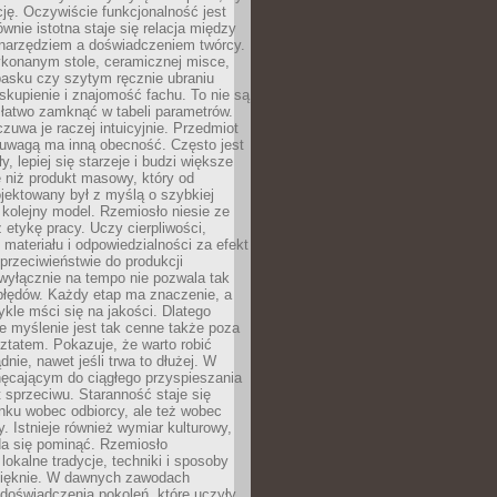
cję. Oczywiście funkcjonalność jest
ównie istotna staje się relacja między
 narzędziem a doświadczeniem twórcy.
konanym stole, ceramicznej misce,
asku czy szytym ręcznie ubraniu
skupienie i znajomość fachu. To nie są
 łatwo zamknąć w tabeli parametrów.
zuwa je raczej intuicyjnie. Przedmiot
uwagą ma inną obecność. Często jest
ły, lepiej się starzeje i budzi większe
 niż produkt masowy, który od
jektowany był z myślą o szybkiej
kolejny model. Rzemiosło niesie ze
 etykę pracy. Uczy cierpliwości,
materiału i odpowiedzialności za efekt
rzeciwieństwie do produkcji
wyłącznie na tempo nie pozwala tak
błędów. Każdy etap ma znaczenie, a
kle mści się na jakości. Dlatego
e myślenie jest tak cenne także poza
tatem. Pokazuje, że warto robić
dnie, nawet jeśli trwa to dłużej. W
hęcającym do ciągłego przyspieszania
t sprzeciwu. Staranność staje się
nku wobec odbiorcy, ale też wobec
y. Istnieje również wymiar kulturowy,
da się pominąć. Rzemiosło
lokalne tradycje, techniki i sposoby
pięknie. W dawnych zawodach
doświadczenia pokoleń, które uczyły