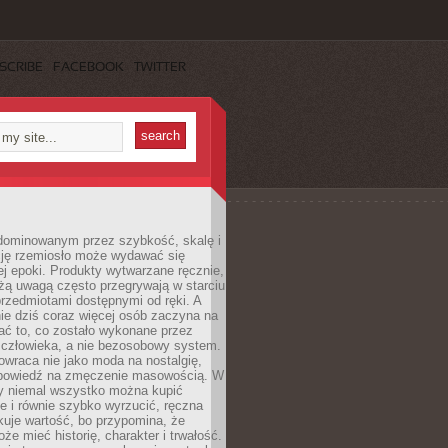
SCRIBE
FACEBOOK
TWITTER
dominowanym przez szybkość, skalę i
ję rzemiosło może wydawać się
j epoki. Produkty wytwarzane ręcznie,
użą uwagą często przegrywają w starciu
rzedmiotami dostępnymi od ręki. A
ie dziś coraz więcej osób zaczyna na
ać to, co zostało wykonane przez
 człowieka, a nie bezosobowy system.
wraca nie jako moda na nostalgię,
dpowiedź na zmęczenie masowością. W
y niemal wszystko można kupić
e i równie szybko wyrzucić, ręczna
uje wartość, bo przypomina, że
że mieć historię, charakter i trwałość.