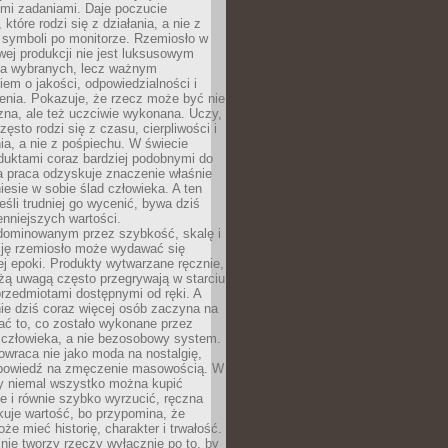
ymi zadaniami. Daje poczucie
które rodzi się z działania, a nie z
 symboli po monitorze. Rzemiosło w
ej produkcji nie jest luksusowym
la wybranych, lecz ważnym
em o jakości, odpowiedzialności i
enia. Pokazuje, że rzecz może być nie
zna, ale też uczciwie wykonana. Uczy,
zęsto rodzi się z czasu, cierpliwości i
a, a nie z pośpiechu. W świecie
duktami coraz bardziej podobnymi do
a praca odzyskuje znaczenie właśnie
niesie w sobie ślad człowieka. A ten
jeśli trudniej go wycenić, bywa dziś
enniejszych wartości.
dominowanym przez szybkość, skalę i
ję rzemiosło może wydawać się
j epoki. Produkty wytwarzane ręcznie,
użą uwagą często przegrywają w starciu
rzedmiotami dostępnymi od ręki. A
ie dziś coraz więcej osób zaczyna na
ać to, co zostało wykonane przez
 człowieka, a nie bezosobowy system.
wraca nie jako moda na nostalgię,
dpowiedź na zmęczenie masowością. W
y niemal wszystko można kupić
e i równie szybko wyrzucić, ręczna
uje wartość, bo przypomina, że
że mieć historię, charakter i trwałość.
nie tworzy rzeczy wyłącznie po to, by