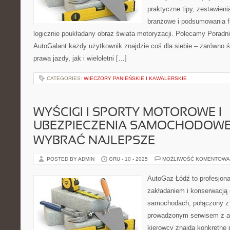
praktyczne tipy, zestawie
branżowe i podsumowania f
logicznie poukładany obraz świata motoryzacji. Polecamy Poradni
AutoGalant każdy użytkownik znajdzie coś dla siebie – zarówno 
prawa jazdy, jak i wieloletni […]
CATEGORIES:
WIECZORY PANIEŃSKIE I KAWALERSKIE
WYŚCIGI I SPORTY MOTOROWE I
UBEZPIECZENIA SAMOCHODOWE 
WYBRAĆ NAJLEPSZE
POSTED BY ADMIN
GRU - 10 - 2025
MOŻLIWOŚĆ KOMENTOWA
AutoGaz Łódź to profesjona
zakładaniem i konserwacją 
samochodach, połączony z
prowadzonym serwisem z ar
kierowcy znajdą konkretne p