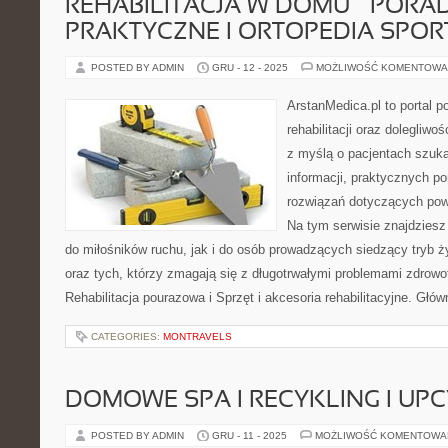
REHABILITACJA W DOMU – PORA
PRAKTYCZNE I ORTOPEDIA SPO
POSTED BY ADMIN
GRU - 12 - 2025
MOŻLIWOŚĆ KOMENTOWA
ArstanMedica.pl to portal 
rehabilitacji oraz dolegliw
z myślą o pacjentach szuka
informacji, praktycznych p
rozwiązań dotyczących powr
Na tym serwisie znajdziesz
do miłośników ruchu, jak i do osób prowadzących siedzący tryb ż
oraz tych, którzy zmagają się z długotrwałymi problemami zdrowo
Rehabilitacja pourazowa i Sprzęt i akcesoria rehabilitacyjne. Gł
CATEGORIES:
MONTRAVELS
DOMOWE SPA I RECYKLING I UP
POSTED BY ADMIN
GRU - 11 - 2025
MOŻLIWOŚĆ KOMENTOWA