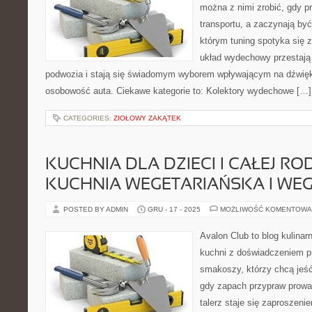
można z nimi zrobić, gdy p
transportu, a zaczynają być
którym tuning spotyka się z
układ wydechowy przestaj
podwozia i stają się świadomym wyborem wpływającym na dźwię
osobowość auta. Ciekawe kategorie to: Kolektory wydechowe […]
CATEGORIES:
ZIOŁOWY ZAKĄTEK
KUCHNIA DLA DZIECI I CAŁEJ ROD
KUCHNIA WEGETARIAŃSKA I WE
POSTED BY ADMIN
GRU - 17 - 2025
MOŻLIWOŚĆ KOMENTOWA
Avalon Club to blog kulinar
kuchni z doświadczeniem pr
smakoszy, którzy chcą jeść 
gdy zapach przypraw prowad
talerz staje się zaproszeni