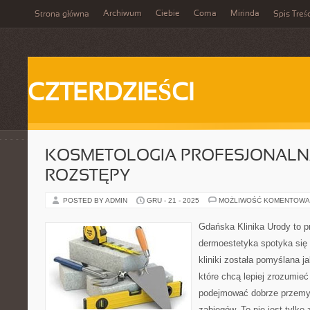
Archiwum
Ciebie
Coma
Mirinda
Strona główna
Spis Treśc
CZTERDZIEŚCI
KOSMETOLOGIA PROFESJONALNA 
ROZSTĘPY
POSTED BY ADMIN
GRU - 21 - 2025
MOŻLIWOŚĆ KOMENTOWA
Gdańska Klinika Urody to p
dermoestetyka spotyka się 
kliniki została pomyślana 
które chcą lepiej zrozumieć
podejmować dobrze przemy
zabiegów. To nie jest tylko 