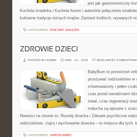
jest jak gastronomiczny ko
Kuchnia izraelska i Kuchnia fusion i autorskie połączenia smakó
kulinarne tradycje różnych krajów. Zamiast krótkich, urywanych no
CATEGORIES:
ZIOŁOWY ZAKĄTEK
ZDROWIE DZIECI
POSTED BY ADMIN
GRU - 13 - 2025
MOŻLIWOŚĆ KOMENTOWA
BabyBum to przestrzeń onli
przeżywać rodzicielstwo w s
zrównoważony i pełen czuło
czas przed narodzinami dzi
świat, czas regeneracji ora
malucha są opisane z szacu
Nowości na stronie to: Rozwój dziecka i Zdrowie psychiczne ro
rodzicielstwo, ciąża i wychowanie dziecka – to miejsce dla tych, 
CATEGORIES:
JAROSŁAWIEC