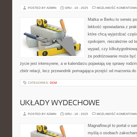
POSTED BY ADMIN
GRU - 19 - 2025
MOŻLIWOŚĆ KOMENTOWA
Matka w Berku to serwis po
lekkość opowiadania z prak
które chcą wyjeżdżać częśc
spokojem, niezależnie od t
wypad, czy kilkutygodniową
że podróżowanie może być 
życie jest intensywne, a w kalendarzu pojawiają się sprawy rodzin
zbiór relacji, lecz przewodnik pomagająca przejść od marzenia do 
CATEGORIES:
DOM
UKŁADY WYDECHOWE
POSTED BY ADMIN
GRU - 18 - 2025
MOŻLIWOŚĆ KOMENTOWA
Magnaflow.pl to portal o s
myślą o osobach zakochany