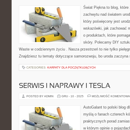
Świat Piękna to blog, które
zachwytu nad światem urod
który poświęcony jest urodz
wskazówki, jak zachować mł
o produktach, które pomaga
skóry. Polecamy DIY sztuka
Waste w codziennym życiu . Nasza przestrzeń to nie tylko pielęgna
Znajdziesz tu tematy dotyczące samorozwoju, bo uroda zaczyna 
CATEGORIES:
KARPATY DLA POCZĄTKUJĄCYCH
SERWIS I NAPRAWY I TESLA
POSTED BY ADMIN
GRU - 10 - 2025
MOŻLIWOŚĆ KOMENTOWA
AutoGalant to polski blog d
myślą o fanach czterech kó
praktycznych porad zamiast
w którym opinie o pojazdac