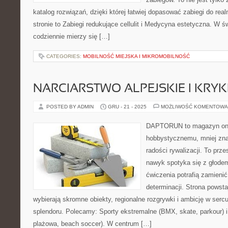
katalog rozwiązań, dzięki której łatwiej dopasować zabiegi do rea
stronie to Zabiegi redukujące cellulit i Medycyna estetyczna. W ś
codziennie mierzy się […]
CATEGORIES:
MOBILNOŚĆ MIEJSKA I MIKROMOBILNOŚĆ
NARCIARSTWO ALPEJSKIE I KRYK
POSTED BY ADMIN
GRU - 21 - 2025
MOŻLIWOŚĆ KOMENTOWA
DAPTORUN to magazyn onli
hobbystycznemu, mniej zn
radości rywalizacji. To prze
nawyk spotyka się z głodem
ćwiczenia potrafią zamieni
determinacji. Strona powsta
wybierają skromne obiekty, regionalne rozgrywki i ambicję w serc
splendoru. Polecamy: Sporty ekstremalne (BMX, skate, parkour) i
plażowa, beach soccer). W centrum […]