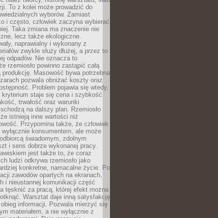
zji. To z kolei może prowadzić do
owiedzialnych wyborów. Zamiast
o i często, człowiek zaczyna wybierać
epiej. Taka zmiana ma znaczenie nie
czne, lecz także ekologiczne.
wały, naprawialny i wykonany z
riałów zwykle służy dłużej, a przez to
ej odpadów. Nie oznacza to
że rzemiosło powinno zastąpić całą
 produkcję. Masowość bywa potrzebna
szarach pozwala obniżać koszty oraz
ostępność. Problem pojawia się wtedy,
kryterium staje się cena i szybkość
akość, trwałość oraz warunki
 schodzą na dalszy plan. Rzemiosło
że istnieją inne wartości niż
owość. Przypomina także, że człowiek
ć wyłącznie konsumentem, ale może
 odbiorcą świadomym, zdolnym
zt i sens dobrze wykonanej pracy.
wiskiem jest także to, że coraz
ch ludzi odkrywa rzemiosło jako
rdziej konkretne, namacalne życie. Po
nacji zawodów opartych na ekranach,
h i nieustannej komunikacji część
 tęsknić za pracą, której efekt można
otknąć. Warsztat daje inną satysfakcję
y obieg informacji. Pozwala mierzyć się
ym materiałem, a nie wyłącznie z