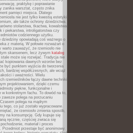
serwację, praktykę i poprawianie
y zanika warsztat, często znika
ment pamięci miejsca. Dlatego
zemiosła nie jest tylko kwestią estetyki
emium, ale także ochrony dziedzictwa.
arówno stolarstwa, tkactwa, kowalstwa
ak i piekarstwa, introligatorstwa czy
rzedmiotów codziennego użytku.
e dziedziny opowiadają coś ważnego o
wieka z materią. W połowie rozważań o
y warto zauważyć, że rzemiosło nie
ętym skansenem, lecz żywym
katalog
 stale może się rozwijać. Tradycja nie
ać kopiowania dawnych wzorów bez
oże być punktem wyjścia do tworzenia
h, bardziej współczesnych, ale wciąż
jakości i uważności. Wielu
ch rzemieślników łączy dawne techniki
ym projektowaniem, dzięki czemu
edmioty piękne, funkcjonalne i
e w konkretnym fachu. To dowód na to,
e zawsze polega na porzucaniu
. Czasem polega na mądrym
u tego, co już zostało wypracowane.
miętać, że rzemiosło zmienia sposób,
zymy na konsumpcję. Gdy kupuje się
ną ręcznie, częściej zwraca się
 pochodzenie, materiał i proces
. Przedmiot przestaje być anonimowy.
 twarz twórcy, historię warsztatu, ślad