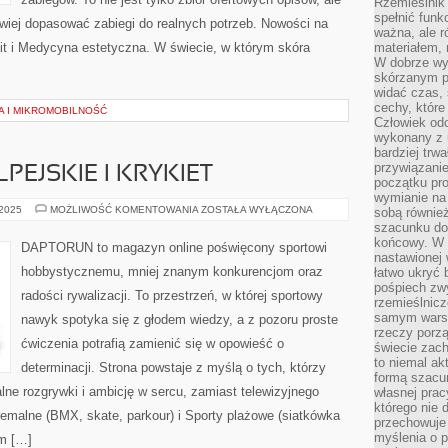
Rzemieślnik 
spełnić funk
atwiej dopasować zabiegi do realnych potrzeb. Nowości na
ważna, ale r
ulit i Medycyna estetyczna. W świecie, w którym skóra
materiałem,
W dobrze wy
skórzanym p
widać czas, 
cechy, które
A I MIKROMOBILNOŚĆ
Człowiek odc
wykonany z 
bardziej trwa
przywiązanie
EJSKIE I KRYKIET
początku pro
wymianie na 
NARCIARSTWO
 2025
MOŻLIWOŚĆ KOMENTOWANIA
ZOSTAŁA WYŁĄCZONA
sobą również
ALPEJSKIE
szacunku do 
I
końcowy. W p
KRYKIET
DAPTORUN to magazyn online poświęcony sportowi
nastawionej 
hobbystycznemu, mniej znanym konkurencjom oraz
łatwo ukryć 
pośpiech zwy
radości rywalizacji. To przestrzeń, w której sportowy
rzemieślnicz
samym warsz
nawyk spotyka się z głodem wiedzy, a z pozoru proste
rzeczy porzą
ćwiczenia potrafią zamienić się w opowieść o
świecie zac
to niemal ak
determinacji. Strona powstaje z myślą o tych, którzy
formą szacu
lne rozgrywki i ambicję w sercu, zamiast telewizyjnego
własnej prac
którego nie 
emalne (BMX, skate, parkour) i Sporty plażowe (siatkówka
przechowuje 
myślenia o 
um […]