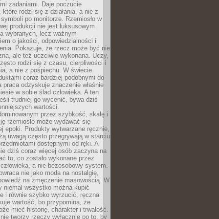
ymi zadaniami. Daje poczucie
które rodzi się z działania, a nie z
 symboli po monitorze. Rzemiosło w
ej produkcji nie jest luksusowym
la wybranych, lecz ważnym
em o jakości, odpowiedzialności i
enia. Pokazuje, że rzecz może być nie
zna, ale też uczciwie wykonana. Uczy,
zęsto rodzi się z czasu, cierpliwości i
a, a nie z pośpiechu. W świecie
duktami coraz bardziej podobnymi do
a praca odzyskuje znaczenie właśnie
niesie w sobie ślad człowieka. A ten
jeśli trudniej go wycenić, bywa dziś
enniejszych wartości.
dominowanym przez szybkość, skalę i
ję rzemiosło może wydawać się
j epoki. Produkty wytwarzane ręcznie,
użą uwagą często przegrywają w starciu
rzedmiotami dostępnymi od ręki. A
ie dziś coraz więcej osób zaczyna na
ać to, co zostało wykonane przez
 człowieka, a nie bezosobowy system.
wraca nie jako moda na nostalgię,
dpowiedź na zmęczenie masowością. W
y niemal wszystko można kupić
e i równie szybko wyrzucić, ręczna
uje wartość, bo przypomina, że
że mieć historię, charakter i trwałość.
nie tworzy rzeczy wyłącznie po to, by