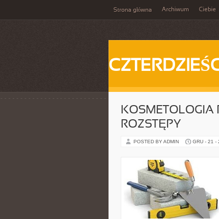
Archiwum
Ciebie
Strona główna
CZTERDZIEŚC
KOSMETOLOGIA P
ROZSTĘPY
POSTED BY ADMIN
GRU - 21 -