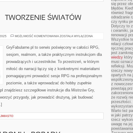
się przez ob
błędów. Kied
również frag
 – TWORZENIE ŚWIATÓW
odradzanie r
czy rynku pr
Dotyczy to z
i ceramiki, j
renowacji p
WORLDBUILDING
 2025
MOŻLIWOŚĆ KOMENTOWANIA
ZOSTAŁA WYŁĄCZONA
Wszystkie t
–
TWORZENIE
relacji czło
ŚWIATÓW
GryFabularne.pl to serwis poświęcony w całości RPG,
ręcznej prac
AUTORSKICH
jest zamkni
sesjom, realmom, a także praktycznym instrukcjom dla
wiedzy
który
prowadzących i uczestników. To przestrzeń, w którym
musi oznacz
refleksji. M
miłość do narracji łączy się z konkretnymi materiałami
rzeczy nowyc
opartych na 
pomagającymi prowadzić sesje RPG na profesjonalnym
współczesny
poziomie, a także wprowadzać do hobby zupełnie
z nowoczesn
powstają prz
l znajdziesz szczegółowe instrukcje dla Mistrzów Gry,
zakorzenion
 tworzyć przygody, jak prowadzić drużyną, jak budować
że rozwój ni
przeszłości
…]
wykorzystani
Warto też pa
w jaki patr
JMIASTO
rzecz wykona
uwagę na jej
powstawania
Zaczyna mieć