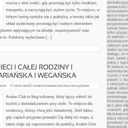
abstrakcyjn
można z nimi zrobić, gdy przestają być tylko środkiem
sprawczości, 
transportu, a zaczynają być stylem życia. To miejsce, w
przesuwania
epoce masow
którym tuning spotyka się z praktyką, a tematy takie jak
dodatkiem d
układ wydechowy przestają być nudnym elementem
przypomnieni
sensie tworz
wyborem wpływającym na dźwięk, responsywność oraz
tylko użytec
że wartość c
e to: Kolektory wydechowe […]
doświadczeni
zalanym pro
siebie ręczn
dlatego, że 
ślad, nawet 
jedną z najc
ECI I CAŁEJ RODZINY I
W świecie z
automatyzac
ARIAŃSKA I WEGAŃSKA
czymś z inne
powoli i z d
z tańszymi p
KUCHNIA
 2025
MOŻLIWOŚĆ KOMENTOWANIA
ZOSTAŁA WYŁĄCZONA
jednak właśn
DLA
DZIECI
nowo doceni
I
Avalon Club to blog kulinarny, który łączy miłość do
konkretnego
CAŁEJ
Rzemiosło po
RODZINY
kuchni z doświadczeniem przy stole. To miejsce dla
I
lecz jako o
KUCHNIA
czasach, gd
smakoszy, którzy chcą jeść świadomiej. Jeśli lubisz,
WEGETARIAŃSKA
błyskawiczni
I
gdy zapach przypraw prowadzi Cię dalej niż mapa, a
WEGAŃSKA
praca odzysk
przedmiot mo
talerz staje się zaproszeniem do podróży, Avalon Club
Rzemieślnik 