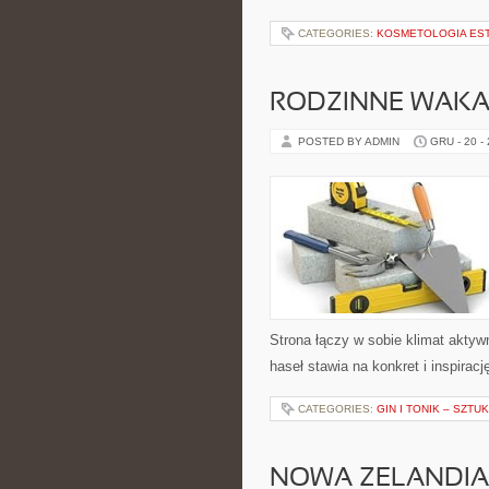
CATEGORIES:
KOSMETOLOGIA ES
RODZINNE WAKAC
POSTED BY ADMIN
GRU - 20 -
Strona łączy w sobie klimat akty
haseł stawia na konkret i inspirac
CATEGORIES:
GIN I TONIK – SZT
NOWA ZELANDIA