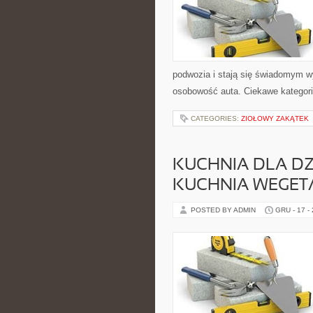
podwozia i stają się świadomym 
osobowość auta. Ciekawe kategori
CATEGORIES:
ZIOŁOWY ZAKĄTEK
KUCHNIA DLA DZI
KUCHNIA WEGET
POSTED BY ADMIN
GRU - 17 -