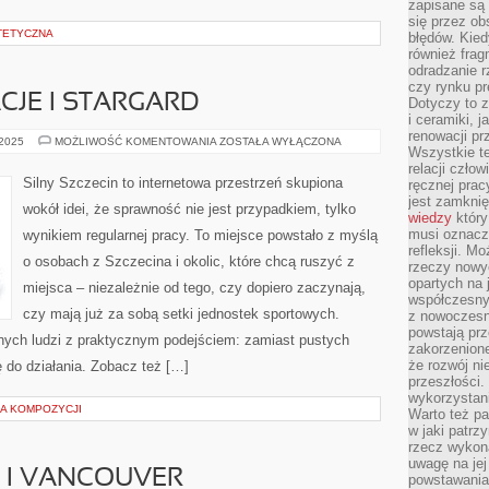
zapisane są 
się przez ob
TETYCZNA
błędów. Kied
również frag
odradzanie r
czy rynku pr
JE I STARGARD
Dotyczy to z
i ceramiki, j
renowacji p
RODZINNE
 2025
MOŻLIWOŚĆ KOMENTOWANIA
ZOSTAŁA WYŁĄCZONA
Wszystkie t
WAKACJE
I
relacji czło
STARGARD
Silny Szczecin to internetowa przestrzeń skupiona
ręcznej prac
jest zamkni
wokół idei, że sprawność nie jest przypadkiem, tylko
wiedzy
który
musi oznacz
wynikiem regularnej pracy. To miejsce powstało z myślą
refleksji. M
o osobach z Szczecina i okolic, które chcą ruszyć z
rzeczy nowyc
opartych na 
miejsca – niezależnie od tego, czy dopiero zaczynają,
współczesny
czy mają już za sobą setki jednostek sportowych.
z nowoczesn
powstają prz
wnych ludzi z praktycznym podejściem: zamiast pustych
zakorzenion
że rozwój ni
ję do działania. Zobacz też […]
przeszłości
wykorzystani
UKA KOMPOZYCJI
Warto też pa
w jaki patr
rzecz wykona
uwagę na jej
 I VANCOUVER
powstawania