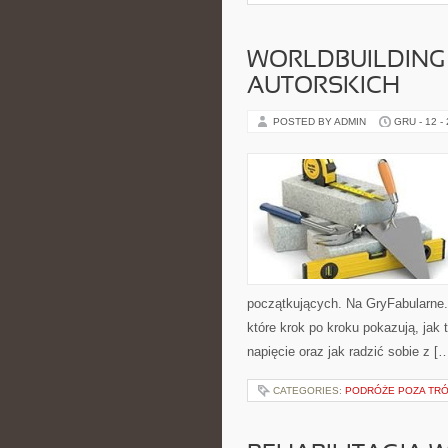
WORLDBUILDING
AUTORSKICH
POSTED BY ADMIN
GRU - 12 -
początkujących. Na GryFabularne.p
które krok po kroku pokazują, jak
napięcie oraz jak radzić sobie z [
CATEGORIES:
PODRÓŻE POZA TRÓ