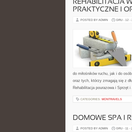
REHABILITACJA 
PRAKTYCZNE I 
POSTED BY ADMIN
GRU - 12 -
do miłośników ruchu, jak i do osó
oraz tych, którzy zmagają się z d
Rehabilitacja pourazowa i Sprzęt 
CATEGORIES:
MONTRAVELS
DOMOWE SPA I R
POSTED BY ADMIN
GRU - 11 -