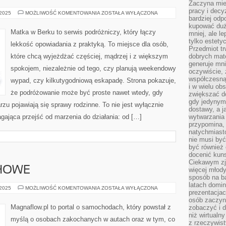
Zaczyna mieć
pracy i decy
NOWA
 2025
MOŻLIWOŚĆ KOMENTOWANIA
ZOSTAŁA WYŁĄCZONA
bardziej odp
ZELANDIA
I
kupować duż
VANCOUVER
Matka w Berku to serwis podróżniczy, który łączy
mniej, ale l
tylko estety
lekkość opowiadania z praktyką. To miejsce dla osób,
Przedmiot tr
które chcą wyjeżdżać częściej, mądrzej i z większym
dobrych mate
generuje mni
spokojem, niezależnie od tego, czy planują weekendowy
oczywiście, 
współczesną
wypad, czy kilkutygodniową eskapadę. Strona pokazuje,
i w wielu ob
że podróżowanie może być proste nawet wtedy, gdy
zwiększać d
gdy jedynym 
rzu pojawiają się sprawy rodzinne. To nie jest wyłącznie
dostawy, a j
agająca przejść od marzenia do działania: od […]
wytwarzania
przypomina, 
natychmiast
nie musi by
być również
docenić kuns
Ciekawym zja
HOWE
więcej młody
sposób na ba
latach domi
UKŁADY
 2025
MOŻLIWOŚĆ KOMENTOWANIA
ZOSTAŁA WYŁĄCZONA
prezentacjac
WYDECHOWE
osób zaczyna
Magnaflow.pl to portal o samochodach, który powstał z
zobaczyć i d
niż wirtualn
myślą o osobach zakochanych w autach oraz w tym, co
z rzeczywist