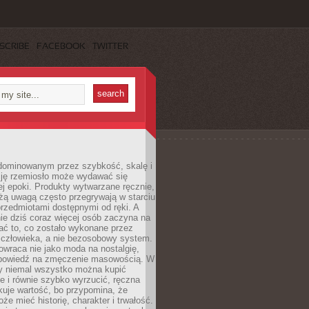
SCRIBE
FACEBOOK
TWITTER
dominowanym przez szybkość, skalę i
ję rzemiosło może wydawać się
j epoki. Produkty wytwarzane ręcznie,
użą uwagą często przegrywają w starciu
rzedmiotami dostępnymi od ręki. A
ie dziś coraz więcej osób zaczyna na
ać to, co zostało wykonane przez
 człowieka, a nie bezosobowy system.
wraca nie jako moda na nostalgię,
dpowiedź na zmęczenie masowością. W
y niemal wszystko można kupić
e i równie szybko wyrzucić, ręczna
uje wartość, bo przypomina, że
że mieć historię, charakter i trwałość.