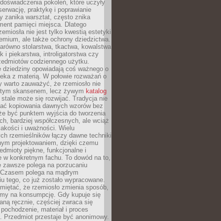
doświadczenia pokoleń, które uczyły
serwację, praktykę i poprawianie
y zanika warsztat, często znika
ment pamięci miejsca. Dlatego
zemiosła nie jest tylko kwestią estetyki
emium, ale także ochrony dziedzictwa.
arówno stolarstwa, tkactwa, kowalstwa
ak i piekarstwa, introligatorstwa czy
rzedmiotów codziennego użytku.
e dziedziny opowiadają coś ważnego o
wieka z materią. W połowie rozważań o
y warto zauważyć, że rzemiosło nie
ętym skansenem, lecz żywym
katalog
 stale może się rozwijać. Tradycja nie
ać kopiowania dawnych wzorów bez
oże być punktem wyjścia do tworzenia
h, bardziej współczesnych, ale wciąż
jakości i uważności. Wielu
ch rzemieślników łączy dawne techniki
ym projektowaniem, dzięki czemu
edmioty piękne, funkcjonalne i
e w konkretnym fachu. To dowód na to,
e zawsze polega na porzucaniu
. Czasem polega na mądrym
u tego, co już zostało wypracowane.
miętać, że rzemiosło zmienia sposób,
zymy na konsumpcję. Gdy kupuje się
ną ręcznie, częściej zwraca się
 pochodzenie, materiał i proces
. Przedmiot przestaje być anonimowy.