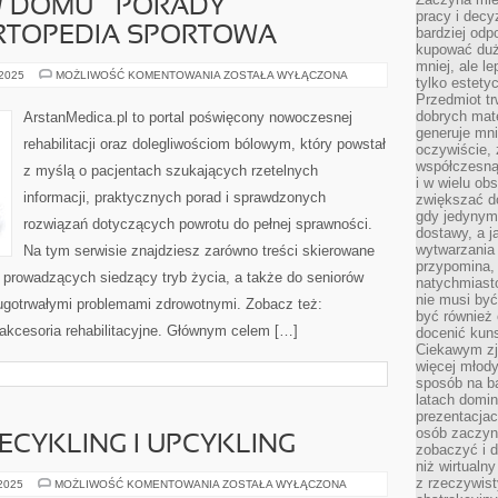
W DOMU – PORADY
pracy i decy
ORTOPEDIA SPORTOWA
bardziej odp
kupować duż
mniej, ale l
REHABILITACJA
 2025
MOŻLIWOŚĆ KOMENTOWANIA
ZOSTAŁA WYŁĄCZONA
tylko estety
W
Przedmiot tr
DOMU
–
dobrych mate
ArstanMedica.pl to portal poświęcony nowoczesnej
PORADY
generuje mni
PRAKTYCZNE
rehabilitacji oraz dolegliwościom bólowym, który powstał
I
oczywiście, 
ORTOPEDIA
współczesną
z myślą o pacjentach szukających rzetelnych
SPORTOWA
i w wielu ob
informacji, praktycznych porad i sprawdzonych
zwiększać d
gdy jedynym 
rozwiązań dotyczących powrotu do pełnej sprawności.
dostawy, a j
wytwarzania
Na tym serwisie znajdziesz zarówno treści skierowane
przypomina, 
b prowadzących siedzący tryb życia, a także do seniorów
natychmiast
nie musi by
ługotrwałymi problemami zdrowotnymi. Zobacz też:
być również
i akcesoria rehabilitacyjne. Głównym celem […]
docenić kuns
Ciekawym zja
więcej młody
sposób na ba
latach domi
prezentacjac
osób zaczyna
ECYKLING I UPCYKLING
zobaczyć i d
niż wirtualn
z rzeczywist
DOMOWE
 2025
MOŻLIWOŚĆ KOMENTOWANIA
ZOSTAŁA WYŁĄCZONA
SPA