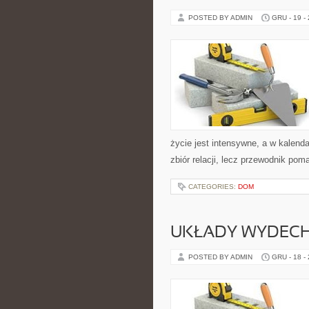
POSTED BY ADMIN
GRU - 19 -
życie jest intensywne, a w kalenda
zbiór relacji, lecz przewodnik pom
CATEGORIES:
DOM
UKŁADY WYDEC
POSTED BY ADMIN
GRU - 18 -