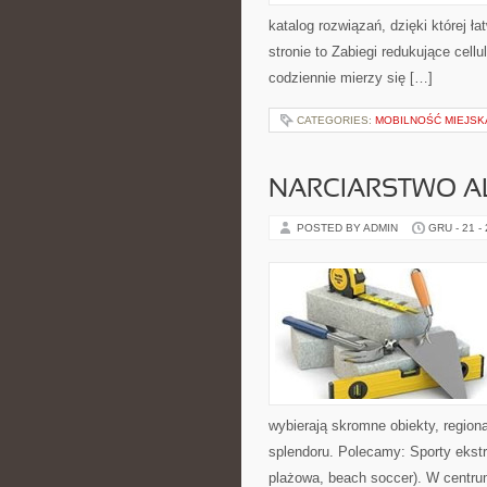
katalog rozwiązań, dzięki której ł
stronie to Zabiegi redukujące cell
codziennie mierzy się […]
CATEGORIES:
MOBILNOŚĆ MIEJSK
NARCIARSTWO ALP
POSTED BY ADMIN
GRU - 21 -
wybierają skromne obiekty, regiona
splendoru. Polecamy: Sporty ekstr
plażowa, beach soccer). W centr