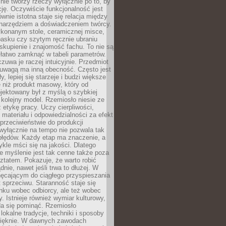
nie tworzy rzeczy wyłącznie po to, by
cję. Oczywiście funkcjonalność jest
ównie istotna staje się relacja między
 narzędziem a doświadczeniem twórcy.
konanym stole, ceramicznej misce,
asku czy szytym ręcznie ubraniu
skupienie i znajomość fachu. To nie są
 łatwo zamknąć w tabeli parametrów.
zuwa je raczej intuicyjnie. Przedmiot
uwagą ma inną obecność. Często jest
ły, lepiej się starzeje i budzi większe
 niż produkt masowy, który od
jektowany był z myślą o szybkiej
kolejny model. Rzemiosło niesie ze
 etykę pracy. Uczy cierpliwości,
materiału i odpowiedzialności za efekt
rzeciwieństwie do produkcji
wyłącznie na tempo nie pozwala tak
błędów. Każdy etap ma znaczenie, a
kle mści się na jakości. Dlatego
e myślenie jest tak cenne także poza
tatem. Pokazuje, że warto robić
dnie, nawet jeśli trwa to dłużej. W
hęcającym do ciągłego przyspieszania
t sprzeciwu. Staranność staje się
nku wobec odbiorcy, ale też wobec
y. Istnieje również wymiar kulturowy,
da się pominąć. Rzemiosło
lokalne tradycje, techniki i sposoby
pięknie. W dawnych zawodach