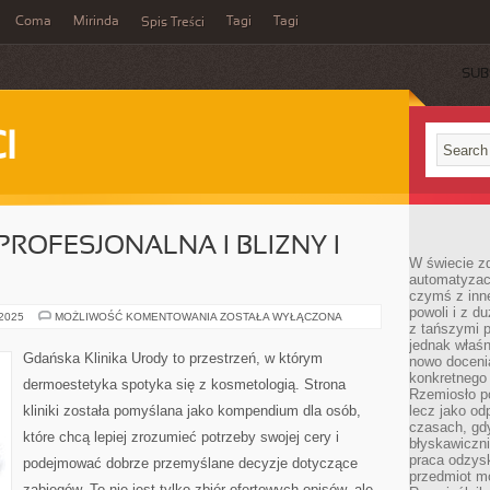
Coma
Mirinda
Tagi
Tagi
Spis Treści
SUB
I
ROFESJONALNA I BLIZNY I
W świecie z
automatyzac
czymś z inne
powoli i z d
KOSMETOLOGIA
 2025
MOŻLIWOŚĆ KOMENTOWANIA
ZOSTAŁA WYŁĄCZONA
z tańszymi p
PROFESJONALNA
I
jednak właśn
BLIZNY
Gdańska Klinika Urody to przestrzeń, w którym
nowo doceni
I
ROZSTĘPY
konkretnego
dermoestetyka spotyka się z kosmetologią. Strona
Rzemiosło po
kliniki została pomyślana jako kompendium dla osób,
lecz jako o
czasach, gd
które chcą lepiej zrozumieć potrzeby swojej cery i
błyskawiczni
praca odzysk
podejmować dobrze przemyślane decyzje dotyczące
przedmiot mo
zabiegów. To nie jest tylko zbiór ofertowych opisów, ale