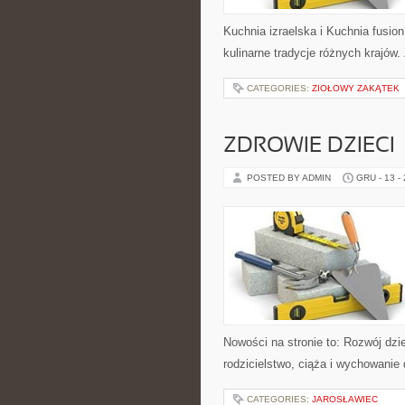
Kuchnia izraelska i Kuchnia fusio
kulinarne tradycje różnych krajów.
CATEGORIES:
ZIOŁOWY ZAKĄTEK
ZDROWIE DZIECI
POSTED BY ADMIN
GRU - 13 -
Nowości na stronie to: Rozwój dz
rodzicielstwo, ciąża i wychowanie 
CATEGORIES:
JAROSŁAWIEC