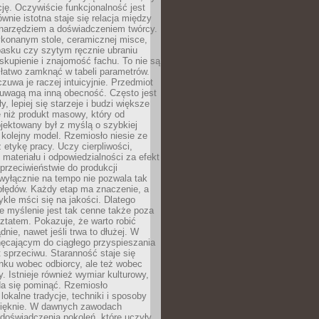
cję. Oczywiście funkcjonalność jest
ównie istotna staje się relacja między
 narzędziem a doświadczeniem twórcy.
konanym stole, ceramicznej misce,
asku czy szytym ręcznie ubraniu
skupienie i znajomość fachu. To nie są
 łatwo zamknąć w tabeli parametrów.
zuwa je raczej intuicyjnie. Przedmiot
uwagą ma inną obecność. Często jest
ły, lepiej się starzeje i budzi większe
 niż produkt masowy, który od
jektowany był z myślą o szybkiej
kolejny model. Rzemiosło niesie ze
 etykę pracy. Uczy cierpliwości,
materiału i odpowiedzialności za efekt
rzeciwieństwie do produkcji
wyłącznie na tempo nie pozwala tak
błędów. Każdy etap ma znaczenie, a
kle mści się na jakości. Dlatego
e myślenie jest tak cenne także poza
tatem. Pokazuje, że warto robić
dnie, nawet jeśli trwa to dłużej. W
hęcającym do ciągłego przyspieszania
t sprzeciwu. Staranność staje się
nku wobec odbiorcy, ale też wobec
y. Istnieje również wymiar kulturowy,
da się pominąć. Rzemiosło
lokalne tradycje, techniki i sposoby
pięknie. W dawnych zawodach
doświadczenia pokoleń, które uczyły