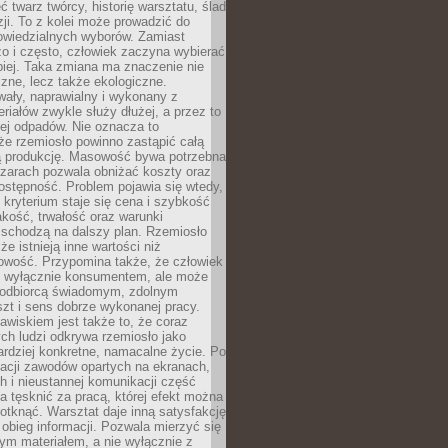
 twarz twórcy, historię warsztatu, ślad
zji. To z kolei może prowadzić do
owiedzialnych wyborów. Zamiast
o i często, człowiek zaczyna wybierać
epiej. Taka zmiana ma znaczenie nie
czne, lecz także ekologiczne.
wały, naprawialny i wykonany z
riałów zwykle służy dłużej, a przez to
ej odpadów. Nie oznacza to
że rzemiosło powinno zastąpić całą
 produkcję. Masowość bywa potrzebna
szarach pozwala obniżać koszty oraz
ostępność. Problem pojawia się wtedy,
kryterium staje się cena i szybkość
akość, trwałość oraz warunki
 schodzą na dalszy plan. Rzemiosło
że istnieją inne wartości niż
owość. Przypomina także, że człowiek
ć wyłącznie konsumentem, ale może
 odbiorcą świadomym, zdolnym
zt i sens dobrze wykonanej pracy.
wiskiem jest także to, że coraz
ch ludzi odkrywa rzemiosło jako
rdziej konkretne, namacalne życie. Po
nacji zawodów opartych na ekranach,
h i nieustannej komunikacji część
 tęsknić za pracą, której efekt można
otknąć. Warsztat daje inną satysfakcję
y obieg informacji. Pozwala mierzyć się
ym materiałem, a nie wyłącznie z