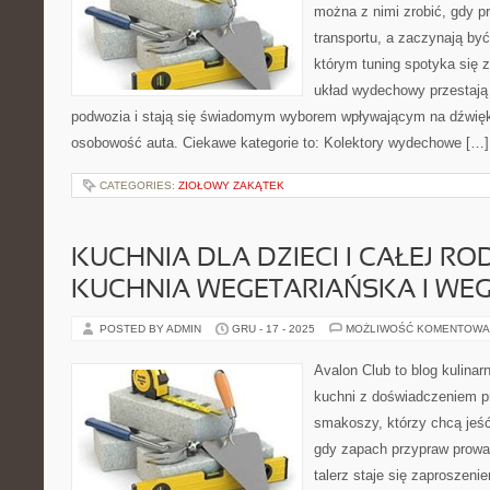
można z nimi zrobić, gdy p
transportu, a zaczynają być
którym tuning spotyka się z
układ wydechowy przestaj
podwozia i stają się świadomym wyborem wpływającym na dźwię
osobowość auta. Ciekawe kategorie to: Kolektory wydechowe […]
CATEGORIES:
ZIOŁOWY ZAKĄTEK
KUCHNIA DLA DZIECI I CAŁEJ ROD
KUCHNIA WEGETARIAŃSKA I WE
POSTED BY ADMIN
GRU - 17 - 2025
MOŻLIWOŚĆ KOMENTOWA
Avalon Club to blog kulinar
kuchni z doświadczeniem pr
smakoszy, którzy chcą jeść 
gdy zapach przypraw prowad
talerz staje się zaproszeni