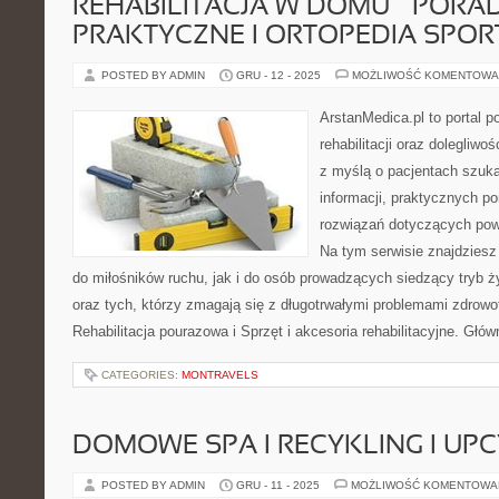
REHABILITACJA W DOMU – PORA
PRAKTYCZNE I ORTOPEDIA SPO
POSTED BY ADMIN
GRU - 12 - 2025
MOŻLIWOŚĆ KOMENTOWA
ArstanMedica.pl to portal 
rehabilitacji oraz dolegliw
z myślą o pacjentach szuka
informacji, praktycznych p
rozwiązań dotyczących powr
Na tym serwisie znajdziesz
do miłośników ruchu, jak i do osób prowadzących siedzący tryb ż
oraz tych, którzy zmagają się z długotrwałymi problemami zdrowo
Rehabilitacja pourazowa i Sprzęt i akcesoria rehabilitacyjne. Gł
CATEGORIES:
MONTRAVELS
DOMOWE SPA I RECYKLING I UP
POSTED BY ADMIN
GRU - 11 - 2025
MOŻLIWOŚĆ KOMENTOWA