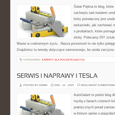
Świat Piękna to blog, które
zachwytu nad światem urod
który poświęcony jest urodz
wskazówki, jak zachować mł
o produktach, które pomaga
skóry. Polecamy DIY sztuka
Waste w codziennym życiu . Nasza przestrzeń to nie tylko pielęgna
Znajdziesz tu tematy dotyczące samorozwoju, bo uroda zaczyna 
CATEGORIES:
KARPATY DLA POCZĄTKUJĄCYCH
SERWIS I NAPRAWY I TESLA
POSTED BY ADMIN
GRU - 10 - 2025
MOŻLIWOŚĆ KOMENTOWA
AutoGalant to polski blog d
myślą o fanach czterech kó
praktycznych porad zamiast
w którym opinie o pojazdac