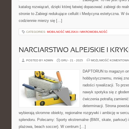
katalog rozwiązań, dzięki której łatwiej dopasować zabiegi do rea
stronie to Zabiegi redukujące cellulit i Medycyna estetyczna. W ś
codziennie mierzy się […]
CATEGORIES:
MOBILNOŚĆ MIEJSKA I MIKROMOBILNOŚĆ
NARCIARSTWO ALPEJSKIE I KRYK
POSTED BY ADMIN
GRU - 21 - 2025
MOŻLIWOŚĆ KOMENTOWA
DAPTORUN to magazyn onli
hobbystycznemu, mniej zn
radości rywalizacji. To prze
nawyk spotyka się z głodem
ćwiczenia potrafią zamieni
determinacji. Strona powsta
wybierają skromne obiekty, regionalne rozgrywki i ambicję w serc
splendoru. Polecamy: Sporty ekstremalne (BMX, skate, parkour) i
plażowa, beach soccer). W centrum […]