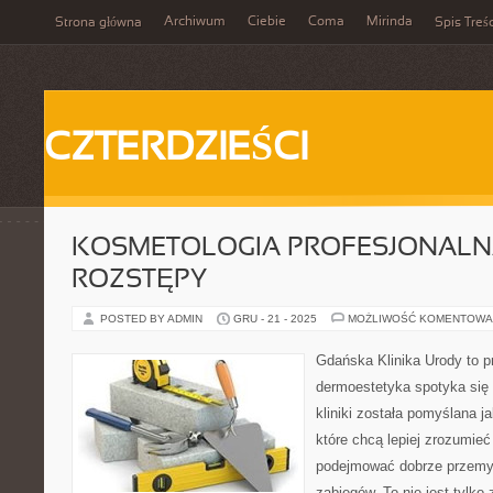
Archiwum
Ciebie
Coma
Mirinda
Strona główna
Spis Treśc
CZTERDZIEŚCI
KOSMETOLOGIA PROFESJONALNA 
ROZSTĘPY
POSTED BY ADMIN
GRU - 21 - 2025
MOŻLIWOŚĆ KOMENTOWA
Gdańska Klinika Urody to p
dermoestetyka spotyka się 
kliniki została pomyślana 
które chcą lepiej zrozumieć
podejmować dobrze przemy
zabiegów. To nie jest tylko 