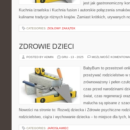
jest jak gastronomiczny ko
Kuchnia izraelska i Kuchnia fusion i autorskie połączenia smakó
kulinarne tradycje różnych krajów. Zamiast krótkich, urywanych no
CATEGORIES:
ZIOŁOWY ZAKĄTEK
ZDROWIE DZIECI
POSTED BY ADMIN
GRU - 13 - 2025
MOŻLIWOŚĆ KOMENTOWA
BabyBum to przestrzeń onli
przeżywać rodzicielstwo w s
zrównoważony i pełen czuło
czas przed narodzinami dzi
świat, czas regeneracji ora
malucha są opisane z szacu
Nowości na stronie to: Rozwój dziecka i Zdrowie psychiczne ro
rodzicielstwo, ciąża i wychowanie dziecka – to miejsce dla tych, 
CATEGORIES:
JAROSŁAWIEC