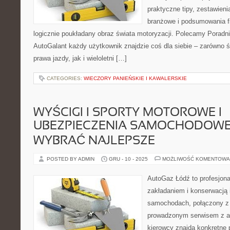
praktyczne tipy, zestawie
branżowe i podsumowania f
logicznie poukładany obraz świata motoryzacji. Polecamy Poradni
AutoGalant każdy użytkownik znajdzie coś dla siebie – zarówno 
prawa jazdy, jak i wieloletni […]
CATEGORIES:
WIECZORY PANIEŃSKIE I KAWALERSKIE
WYŚCIGI I SPORTY MOTOROWE I
UBEZPIECZENIA SAMOCHODOWE 
WYBRAĆ NAJLEPSZE
POSTED BY ADMIN
GRU - 10 - 2025
MOŻLIWOŚĆ KOMENTOWA
AutoGaz Łódź to profesjona
zakładaniem i konserwacją 
samochodach, połączony z
prowadzonym serwisem z ar
kierowcy znajdą konkretne p