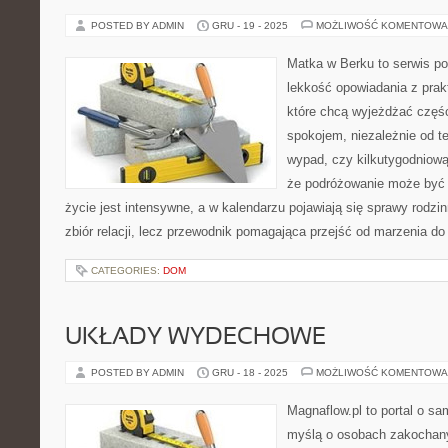
POSTED BY ADMIN
GRU - 19 - 2025
MOŻLIWOŚĆ KOMENTOWA
Matka w Berku to serwis po
lekkość opowiadania z prak
które chcą wyjeżdżać częśc
spokojem, niezależnie od t
wypad, czy kilkutygodniową
że podróżowanie może być 
życie jest intensywne, a w kalendarzu pojawiają się sprawy rodzin
zbiór relacji, lecz przewodnik pomagająca przejść od marzenia do 
CATEGORIES:
DOM
UKŁADY WYDECHOWE
POSTED BY ADMIN
GRU - 18 - 2025
MOŻLIWOŚĆ KOMENTOWA
Magnaflow.pl to portal o s
myślą o osobach zakochany