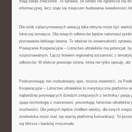
mają swoje znaczenie. To sprawia, że serwis nie ogranicza się do 
informacyjnej, lecz staje się miejscem budowania świadomości lot
Dla osób zafascynowanych awiacją taka witryna może być warto
lotniczej tematyce. Dla nowych odbiorców będzie natomiast pun
poznawania lekkiego latania. To właśnie ta uniwersalność sprawi
Powiązanie Kooperacyjne – Lotnictwo ultralekkie ma potencjał, b
rozpoznawalnym. Łączy bowiem regionalną tożsamość z tematyką 
odbiorców. W efekcie powstaje strona, która nie tylko opisuje, ale
Podsumowując ten rozbudowany opis, można stwierdzić, że Podk
Kooperacyjne – Lotnictwo ultralekkie to merytoryczna platforma o
najbardziej porywających dziedzin związanych z techniką i pasją c
spaja technologię z marzeniami, prezentując lotnictwo ultralekkie
możliwości. Dla jednych będzie źródłem wiedzy, dla innych miejsce
środowiska może stać się ważną platformą komunikacji. To przestr
się bliższe i bardziej zrozumiałe.