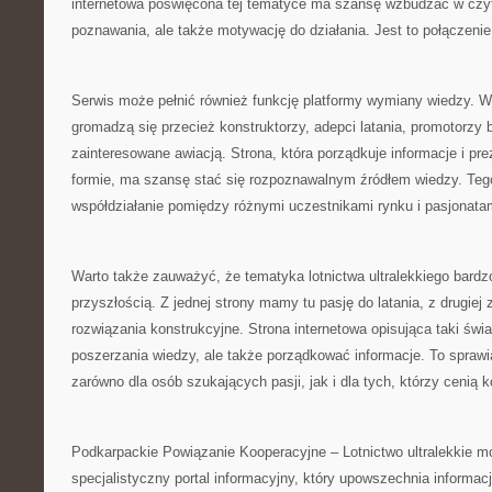
internetowa poświęcona tej tematyce ma szansę wzbudzać w czyt
poznawania, ale także motywację do działania. Jest to połączenie
Serwis może pełnić również funkcję platformy wymiany wiedzy. Wo
gromadzą się przecież konstruktorzy, adepci latania, promotorzy 
zainteresowane awiacją. Strona, która porządkuje informacje i prez
formie, ma szansę stać się rozpoznawalnym źródłem wiedzy. Teg
współdziałanie pomiędzy różnymi uczestnikami rynku i pasjonatam
Warto także zauważyć, że tematyka lotnictwa ultralekkiego bardzo
przyszłością. Z jednej strony mamy tu pasję do latania, z drugi
rozwiązania konstrukcyjne. Strona internetowa opisująca taki św
poszerzania wiedzy, ale także porządkować informacje. To sprawi
zarówno dla osób szukających pasji, jak i dla tych, którzy cenią k
Podkarpackie Powiązanie Kooperacyjne – Lotnictwo ultralekkie m
specjalistyczny portal informacyjny, który upowszechnia informa