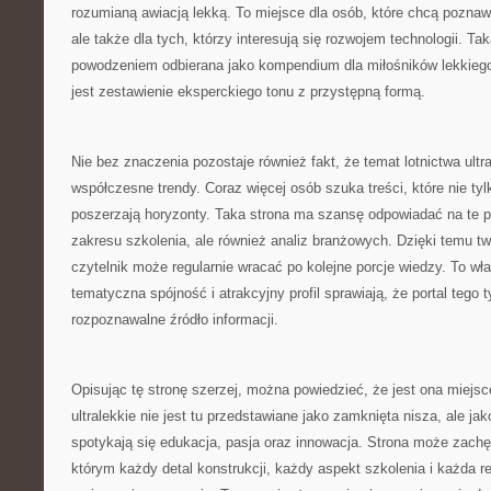
rozumianą awiacją lekką. To miejsce dla osób, które chcą pozna
ale także dla tych, którzy interesują się rozwojem technologii. T
powodzeniem odbierana jako kompendium dla miłośników lekkiego l
jest zestawienie eksperckiego tonu z przystępną formą.
Nie bez znaczenia pozostaje również fakt, że temat lotnictwa ultr
współczesne trendy. Coraz więcej osób szuka treści, które nie tyl
poszerzają horyzonty. Taka strona ma szansę odpowiadać na te po
zakresu szkolenia, ale również analiz branżowych. Dzięki temu two
czytelnik może regularnie wracać po kolejne porcje wiedzy. To wła
tematyczna spójność i atrakcyjny profil sprawiają, że portal tego 
rozpoznawalne źródło informacji.
Opisując tę stronę szerzej, można powiedzieć, że jest ona miejsc
ultralekkie nie jest tu przedstawiane jako zamknięta nisza, ale 
spotykają się edukacja, pasja oraz innowacja. Strona może zach
którym każdy detal konstrukcji, każdy aspekt szkolenia i każda ref