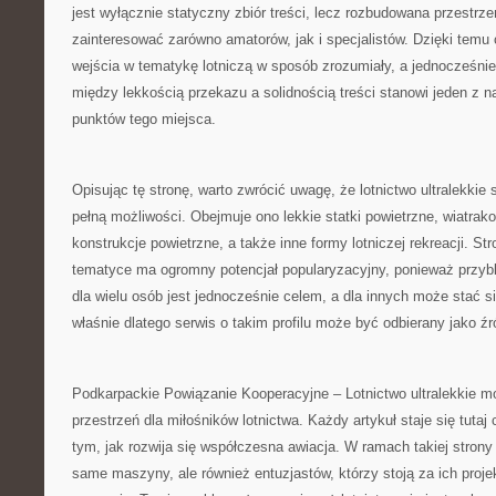
jest wyłącznie statyczny zbiór treści, lecz rozbudowana przestr
zainteresować zarówno amatorów, jak i specjalistów. Dzięki temu
wejścia w tematykę lotniczą w sposób zrozumiały, a jednocześni
między lekkością przekazu a solidnością treści stanowi jeden z
punktów tego miejsca.
Opisując tę stronę, warto zwrócić uwagę, że lotnictwo ultralekkie
pełną możliwości. Obejmuje ono lekkie statki powietrzne, wiatrak
konstrukcje powietrzne, a także inne formy lotniczej rekreacji. St
tematyce ma ogromny potencjał popularyzacyjny, ponieważ przybl
dla wielu osób jest jednocześnie celem, a dla innych może stać 
właśnie dlatego serwis o takim profilu może być odbierany jako źr
Podkarpackie Powiązanie Kooperacyjne – Lotnictwo ultralekkie mo
przestrzeń dla miłośników lotnictwa. Każdy artykuł staje się tutaj
tym, jak rozwija się współczesna awiacja. W ramach takiej stron
same maszyny, ale również entuzjastów, którzy stoją za ich proje