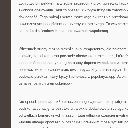
Lotnictwo ultralekkie ma w sobie szczególny urok, ponieważ łączy
swobodą operowania. Jest to obszar, w którym liczy się zarówno k
dokładność. Tego rodzaju serwis może więc skutecznie przedstaw
nowoczesnym podejściem do przemysłu lotniczego. To ważne nie t
ale także dla środowisk zainteresowanych współpracą.
Wizerunek strony można określić jako kompetentny, ale zarazem 
sprawia, że odbiorca ma poczucie obcowania z miejscem, które św
jednocześnie nie zamyka się na osoby dopiero wchodzące w tema
ponieważ wiele serwisów branżowych bywa zbyt zamkniętych. Tu
budować przekaz, który łączy fachowość z popularyzacją. Dzięk
uznanie różnych grup odbiorców.
Nie sposób pominąć także emocjonalnego wymiaru takiej witrynie
budziło fascynację, a lotnictwo ultralekkie dodatkowo przyciąga 
od wielkich komercyjnych maszyn, tutaj odbiorca częściej myśli o 
właśnie dlatego opowieść o lotnictwie ultralekkim może być tak p