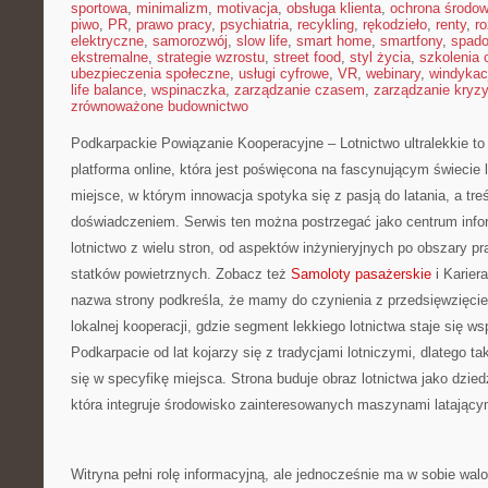
sportowa
,
minimalizm
,
motivacja
,
obsługa klienta
,
ochrona środow
piwo
,
PR
,
prawo pracy
,
psychiatria
,
recykling
,
rękodzieło
,
renty
,
ro
elektryczne
,
samorozwój
,
slow life
,
smart home
,
smartfony
,
spado
ekstremalne
,
strategie wzrostu
,
street food
,
styl życia
,
szkolenia 
ubezpieczenia społeczne
,
usługi cyfrowe
,
VR
,
webinary
,
windykac
life balance
,
wspinaczka
,
zarządzanie czasem
,
zarządzanie kryz
zrównoważone budownictwo
Podkarpackie Powiązanie Kooperacyjne – Lotnictwo ultralekkie to
platforma online, która jest poświęcona na fascynującym świecie l
miejsce, w którym innowacja spotyka się z pasją do latania, a tre
doświadczeniem. Serwis ten można postrzegać jako centrum infor
lotnictwo z wielu stron, od aspektów inżynieryjnych po obszary 
statków powietrznych. Zobacz też
Samoloty pasażerskie
i Karier
nazwa strony podkreśla, że mamy do czynienia z przedsięwzięci
lokalnej kooperacji, gdzie segment lekkiego lotnictwa staje się 
Podkarpacie od lat kojarzy się z tradycjami lotniczymi, dlatego t
się w specyfikę miejsca. Strona buduje obraz lotnictwa jako dzied
która integruje środowisko zainteresowanych maszynami latający
Witryna pełni rolę informacyjną, ale jednocześnie ma w sobie walo