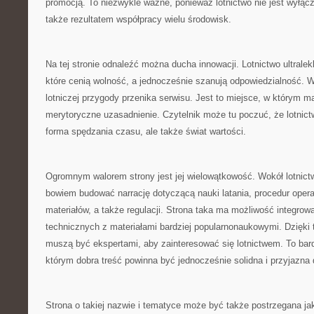
promocją. To niezwykle ważne, ponieważ lotnictwo nie jest wyłącz
także rezultatem współpracy wielu środowisk.
Na tej stronie odnaleźć można ducha innowacji. Lotnictwo ultralek
które cenią wolność, a jednocześnie szanują odpowiedzialność. W
lotniczej przygody przenika serwisu. Jest to miejsce, w którym ma
merytoryczne uzasadnienie. Czytelnik może tu poczuć, że lotnictwo
forma spędzania czasu, ale także świat wartości.
Ogromnym walorem strony jest jej wielowątkowość. Wokół lotnict
bowiem budować narrację dotyczącą nauki latania, procedur ope
materiałów, a także regulacji. Strona taka ma możliwość integrowan
technicznych z materiałami bardziej popularnonaukowymi. Dzięki
muszą być ekspertami, aby zainteresować się lotnictwem. To bar
którym dobra treść powinna być jednocześnie solidna i przyjazna 
Strona o takiej nazwie i tematyce może być także postrzegana j