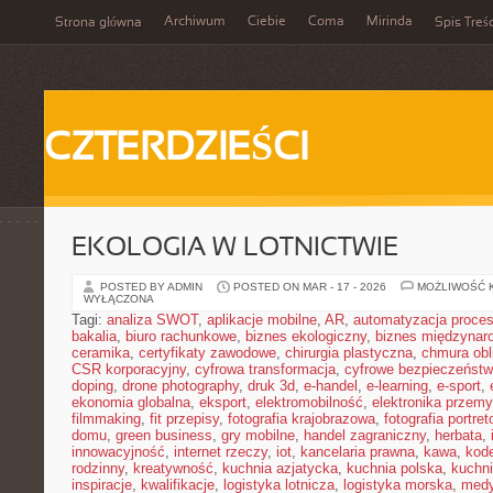
Archiwum
Ciebie
Coma
Mirinda
Strona główna
Spis Treśc
CZTERDZIEŚCI
EKOLOGIA W LOTNICTWIE
POSTED BY ADMIN
POSTED ON MAR - 17 - 2026
MOŻLIWOŚĆ 
WYŁĄCZONA
Tagi:
analiza SWOT
,
aplikacje mobilne
,
AR
,
automatyzacja proce
bakalia
,
biuro rachunkowe
,
biznes ekologiczny
,
biznes międzynar
ceramika
,
certyfikaty zawodowe
,
chirurgia plastyczna
,
chmura obl
CSR korporacyjny
,
cyfrowa transformacja
,
cyfrowe bezpieczeńst
doping
,
drone photography
,
druk 3d
,
e-handel
,
e-learning
,
e-sport
,
ekonomia globalna
,
eksport
,
elektromobilność
,
elektronika przem
filmmaking
,
fit przepisy
,
fotografia krajobrazowa
,
fotografia portre
domu
,
green business
,
gry mobilne
,
handel zagraniczny
,
herbata
,
innowacyjność
,
internet rzeczy
,
iot
,
kancelaria prawna
,
kawa
,
kod
rodzinny
,
kreatywność
,
kuchnia azjatycka
,
kuchnia polska
,
kuchn
inspiracje
,
kwalifikacje
,
logistyka lotnicza
,
logistyka morska
,
medy