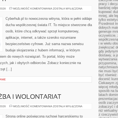
pracy i decy
bardziej odp
ROZWÓJ
 2026
MOŻLIWOŚĆ KOMENTOWANIA
ZOSTAŁA WYŁĄCZONA
KARIERY
kupować duż
IT
mniej, ale l
Cyberhub.pl to nowoczesna witryna, która w pełni oddaje
tylko estety
Przedmiot tr
ducha współczesnej świata IT. To miejsce stworzone dla
dobrych mate
osób, które chcą odkrywać sprzęt komputerowy,
generuje mni
oczywiście, 
aplikacje, internet, a także szeroko rozumiane
współczesną
i w wielu ob
bezpieczeństwo cyfrowe. Już sama nazwa serwisu
zwiększać d
buduje skojarzenia z hubem informacji, w którym
gdy jedynym 
dostawy, a j
niem do nowych rozwiązań. To portal, który może
wytwarzania
cych, jak i obytych odbiorców. Zobacz koniecznie na
przypomina, 
natychmiast
rzęt […]
nie musi by
być również
docenić kuns
ANIE
Ciekawym zja
więcej młody
sposób na ba
latach domi
ŻBA I WOLONTARIAT
prezentacjac
osób zaczyna
HARCERSKA
zobaczyć i d
 2026
MOŻLIWOŚĆ KOMENTOWANIA
ZOSTAŁA WYŁĄCZONA
SŁUŻBA
niż wirtualn
I
z rzeczywist
WOLONTARIAT
Strona online poświęcona ruchowi harcerskiemu to