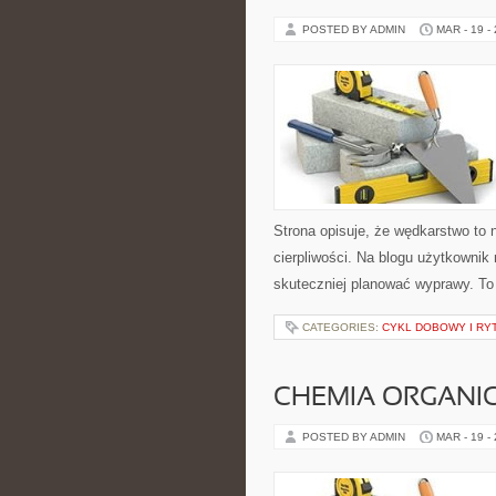
POSTED BY ADMIN
MAR - 19 -
Strona opisuje, że wędkarstwo to n
cierpliwości. Na blogu użytkownik 
skuteczniej planować wyprawy. To 
CATEGORIES:
CYKL DOBOWY I RY
CHEMIA ORGANI
POSTED BY ADMIN
MAR - 19 -