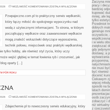
Zaczyna mieć
pracy i decy
TECHNIKI
 2026
MOŻLIWOŚĆ KOMENTOWANIA
ZOSTAŁA WYŁĄCZONA
bardziej odp
I
TRIKI
kupować duż
Pzwpajeczno.com.pl to praktyczny serwis wędkarski,
mniej, ale l
tylko estety
który łączy miłość do spokojnego wypoczynku nad
Przedmiot tr
dobrych mate
wodą z użytecznymi informacjami. To strona, w którym
generuje mni
początkujący wędkarze oraz zaawansowani wędkarze
oczywiście, 
współczesną
mogą znaleźć wskazówki dotyczące wyposażenia,
i w wielu ob
technik połowu, miejscówek oraz praktyki wędkarskiej.
zwiększać d
gdy jedynym 
ie tylko hobby, ale również styl życia, który uczy
dostawy, a j
wytwarzania
może wejść głębiej w temat łowienia ryb i zrozumieć, jak
przypomina, 
blog oparty […]
natychmiast
nie musi by
być również
TM PÓR ROKU
docenić kuns
Ciekawym zja
więcej młody
sposób na ba
CZNA
latach domi
prezentacjac
CHEMIA
 2026
MOŻLIWOŚĆ KOMENTOWANIA
ZOSTAŁA WYŁĄCZONA
osób zaczyna
ORGANICZNA
zobaczyć i d
niż wirtualn
Zdajechemie.pl to nowoczesny serwis edukacyjny, który
z rzeczywist