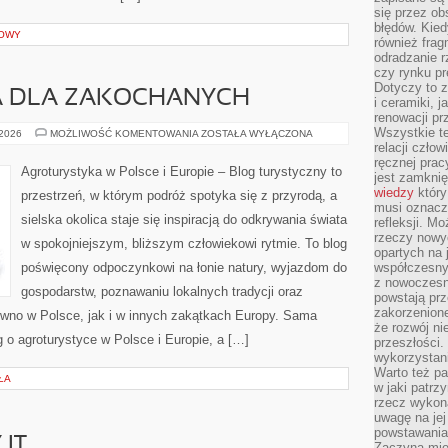
się przez ob
błędów. Kied
ROWY
również frag
odradzanie r
czy rynku pr
Dotyczy to z
A DLA ZAKOCHANYCH
i ceramiki, j
renowacji p
Wszystkie t
AGROTURYSTYKA
 2026
MOŻLIWOŚĆ KOMENTOWANIA
ZOSTAŁA WYŁĄCZONA
DLA
relacji czło
ZAKOCHANYCH
ręcznej prac
Agroturystyka w Polsce i Europie – Blog turystyczny to
jest zamkni
wiedzy
który
przestrzeń, w którym podróż spotyka się z przyrodą, a
musi oznacz
sielska okolica staje się inspiracją do odkrywania świata
refleksji. M
rzeczy nowyc
w spokojniejszym, bliższym człowiekowi rytmie. To blog
opartych na 
poświęcony odpoczynkowi na łonie natury, wyjazdom do
współczesny
z nowoczesn
gospodarstw, poznawaniu lokalnych tradycji oraz
powstają prz
zakorzenion
wno w Polsce, jak i w innych zakątkach Europy. Sama
że rozwój ni
g o agroturystyce w Polsce i Europie, a […]
przeszłości
wykorzystani
Warto też pa
ŁA
w jaki patr
rzecz wykona
uwagę na jej
powstawania
 IT
Zaczyna mieć