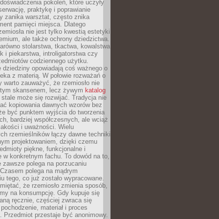
doświadczenia pokoleń, które uczyły
serwację, praktykę i poprawianie
y zanika warsztat, często znika
ment pamięci miejsca. Dlatego
zemiosła nie jest tylko kwestią estetyki
emium, ale także ochrony dziedzictwa.
arówno stolarstwa, tkactwa, kowalstwa
ak i piekarstwa, introligatorstwa czy
rzedmiotów codziennego użytku.
e dziedziny opowiadają coś ważnego o
wieka z materią. W połowie rozważań o
y warto zauważyć, że rzemiosło nie
ętym skansenem, lecz żywym
katalog
 stale może się rozwijać. Tradycja nie
ać kopiowania dawnych wzorów bez
oże być punktem wyjścia do tworzenia
h, bardziej współczesnych, ale wciąż
jakości i uważności. Wielu
ch rzemieślników łączy dawne techniki
ym projektowaniem, dzięki czemu
edmioty piękne, funkcjonalne i
e w konkretnym fachu. To dowód na to,
e zawsze polega na porzucaniu
. Czasem polega na mądrym
u tego, co już zostało wypracowane.
miętać, że rzemiosło zmienia sposób,
zymy na konsumpcję. Gdy kupuje się
ną ręcznie, częściej zwraca się
 pochodzenie, materiał i proces
. Przedmiot przestaje być anonimowy.