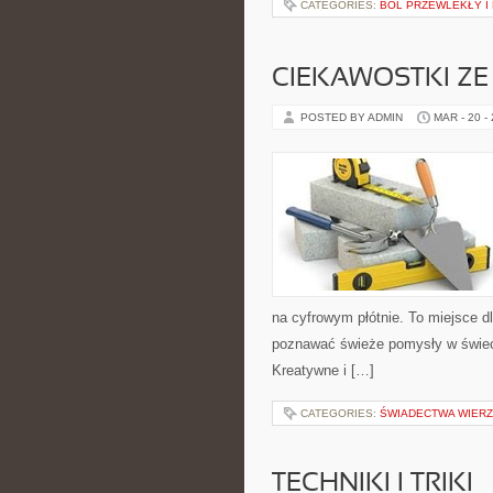
CATEGORIES:
BÓL PRZEWLEKŁY I
CIEKAWOSTKI ZE
POSTED BY ADMIN
MAR - 20 -
na cyfrowym płótnie. To miejsce dl
poznawać świeże pomysły w świeci
Kreatywne i […]
CATEGORIES:
ŚWIADECTWA WIER
TECHNIKI I TRIKI