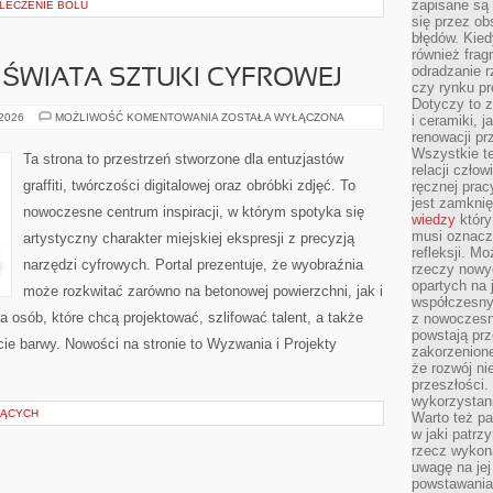
zapisane są 
 LECZENIE BÓLU
się przez ob
błędów. Kied
również frag
odradzanie r
 ŚWIATA SZTUKI CYFROWEJ
czy rynku pr
Dotyczy to z
CIEKAWOSTKI
 2026
MOŻLIWOŚĆ KOMENTOWANIA
ZOSTAŁA WYŁĄCZONA
i ceramiki, j
ZE
renowacji p
ŚWIATA
Wszystkie t
SZTUKI
Ta strona to przestrzeń stworzone dla entuzjastów
CYFROWEJ
relacji czło
graffiti, twórczości digitalowej oraz obróbki zdjęć. To
ręcznej prac
jest zamkni
nowoczesne centrum inspiracji, w którym spotyka się
wiedzy
który
musi oznacz
artystyczny charakter miejskiej ekspresji z precyzją
refleksji. M
narzędzi cyfrowych. Portal prezentuje, że wyobraźnia
rzeczy nowyc
opartych na 
może rozkwitać zarówno na betonowej powierzchni, jak i
współczesny
a osób, które chcą projektować, szlifować talent, a także
z nowoczesn
powstają prz
e barwy. Nowości na stronie to Wyzwania i Projekty
zakorzenion
że rozwój ni
przeszłości
wykorzystani
ZĄCYCH
Warto też pa
w jaki patr
rzecz wykona
uwagę na jej
powstawania