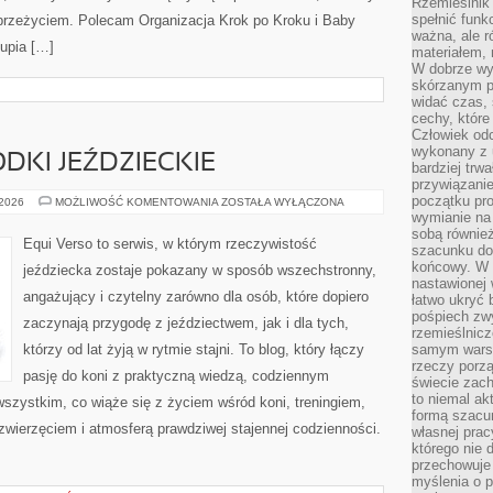
Rzemieślnik 
spełnić funk
przeżyciem. Polecam Organizacja Krok po Kroku i Baby
ważna, ale r
upia […]
materiałem,
W dobrze wy
skórzanym p
widać czas, 
cechy, które
Człowiek odc
wykonany z 
DKI JEŹDZIECKIE
bardziej trwa
przywiązanie
początku pro
STADNINY
 2026
MOŻLIWOŚĆ KOMENTOWANIA
ZOSTAŁA WYŁĄCZONA
I
wymianie na 
OŚRODKI
sobą również
JEŹDZIECKIE
Equi Verso to serwis, w którym rzeczywistość
szacunku do 
końcowy. W p
jeździecka zostaje pokazany w sposób wszechstronny,
nastawionej 
angażujący i czytelny zarówno dla osób, które dopiero
łatwo ukryć 
pośpiech zwy
zaczynają przygodę z jeździectwem, jak i dla tych,
rzemieślnicz
którzy od lat żyją w rytmie stajni. To blog, który łączy
samym warsz
rzeczy porzą
pasję do koni z praktyczną wiedzą, codziennym
świecie zac
to niemal ak
szystkim, co wiąże się z życiem wśród koni, treningiem,
formą szacu
 zwierzęciem i atmosferą prawdziwej stajennej codzienności.
własnej prac
którego nie 
przechowuje 
myślenia o 