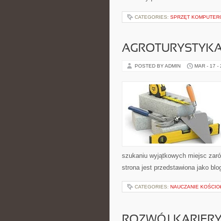
CATEGORIES:
SPRZĘT KOMPUTE
AGROTURYSTYK
POSTED BY ADMIN
MAR - 17 -
szukaniu wyjątkowych miejsc zaró
strona jest przedstawiona jako blo
CATEGORIES:
NAUCZANIE KOŚCIO
ROZWÓJ KARIERY