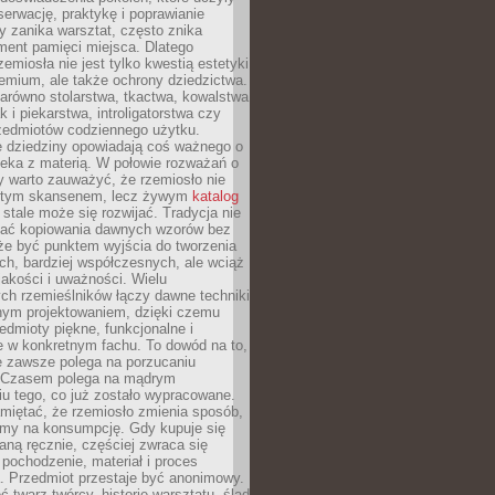
serwację, praktykę i poprawianie
y zanika warsztat, często znika
ment pamięci miejsca. Dlatego
zemiosła nie jest tylko kwestią estetyki
emium, ale także ochrony dziedzictwa.
arówno stolarstwa, tkactwa, kowalstwa
ak i piekarstwa, introligatorstwa czy
rzedmiotów codziennego użytku.
e dziedziny opowiadają coś ważnego o
wieka z materią. W połowie rozważań o
y warto zauważyć, że rzemiosło nie
ętym skansenem, lecz żywym
katalog
 stale może się rozwijać. Tradycja nie
ać kopiowania dawnych wzorów bez
oże być punktem wyjścia do tworzenia
h, bardziej współczesnych, ale wciąż
jakości i uważności. Wielu
ch rzemieślników łączy dawne techniki
ym projektowaniem, dzięki czemu
edmioty piękne, funkcjonalne i
e w konkretnym fachu. To dowód na to,
e zawsze polega na porzucaniu
. Czasem polega na mądrym
u tego, co już zostało wypracowane.
miętać, że rzemiosło zmienia sposób,
zymy na konsumpcję. Gdy kupuje się
ną ręcznie, częściej zwraca się
 pochodzenie, materiał i proces
. Przedmiot przestaje być anonimowy.
 twarz twórcy, historię warsztatu, ślad