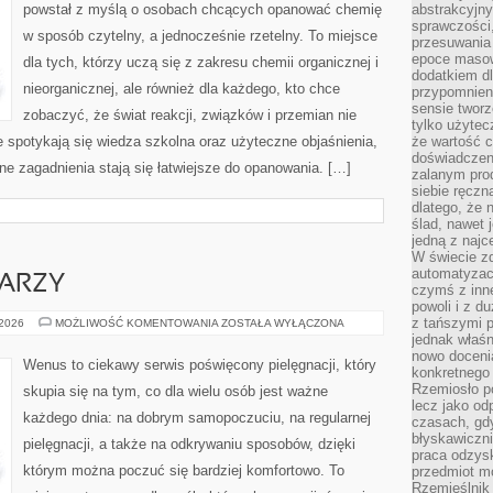
powstał z myślą o osobach chcących opanować chemię
abstrakcyjn
sprawczości, 
w sposób czytelny, a jednocześnie rzetelny. To miejsce
przesuwania
epoce masow
dla tych, którzy uczą się z zakresu chemii organicznej i
dodatkiem d
nieorganicznej, ale również dla każdego, kto chce
przypomnieni
sensie tworz
zobaczyć, że świat reakcji, związków i przemian nie
tylko użytec
ie spotykają się wiedza szkolna oraz użyteczne objaśnienia,
że wartość c
doświadczeni
ne zagadnienia stają się łatwiejsze do opanowania. […]
zalanym pro
siebie ręczn
dlatego, że 
ślad, nawet 
jedną z najc
W świecie z
automatyzac
WARZY
czymś z inne
powoli i z d
z tańszymi p
PIELĘGNACJA
 2026
MOŻLIWOŚĆ KOMENTOWANIA
ZOSTAŁA WYŁĄCZONA
TWARZY
jednak właśn
nowo doceni
Wenus to ciekawy serwis poświęcony pielęgnacji, który
konkretnego
Rzemiosło po
skupia się na tym, co dla wielu osób jest ważne
lecz jako o
każdego dnia: na dobrym samopoczuciu, na regularnej
czasach, gd
błyskawiczni
pielęgnacji, a także na odkrywaniu sposobów, dzięki
praca odzysk
którym można poczuć się bardziej komfortowo. To
przedmiot mo
Rzemieślnik 