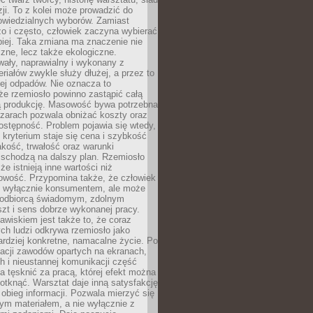
zji. To z kolei może prowadzić do
owiedzialnych wyborów. Zamiast
o i często, człowiek zaczyna wybierać
epiej. Taka zmiana ma znaczenie nie
czne, lecz także ekologiczne.
wały, naprawialny i wykonany z
riałów zwykle służy dłużej, a przez to
ej odpadów. Nie oznacza to
że rzemiosło powinno zastąpić całą
 produkcję. Masowość bywa potrzebna
szarach pozwala obniżać koszty oraz
ostępność. Problem pojawia się wtedy,
kryterium staje się cena i szybkość
akość, trwałość oraz warunki
 schodzą na dalszy plan. Rzemiosło
że istnieją inne wartości niż
owość. Przypomina także, że człowiek
ć wyłącznie konsumentem, ale może
 odbiorcą świadomym, zdolnym
zt i sens dobrze wykonanej pracy.
wiskiem jest także to, że coraz
ch ludzi odkrywa rzemiosło jako
rdziej konkretne, namacalne życie. Po
nacji zawodów opartych na ekranach,
h i nieustannej komunikacji część
 tęsknić za pracą, której efekt można
otknąć. Warsztat daje inną satysfakcję
y obieg informacji. Pozwala mierzyć się
ym materiałem, a nie wyłącznie z