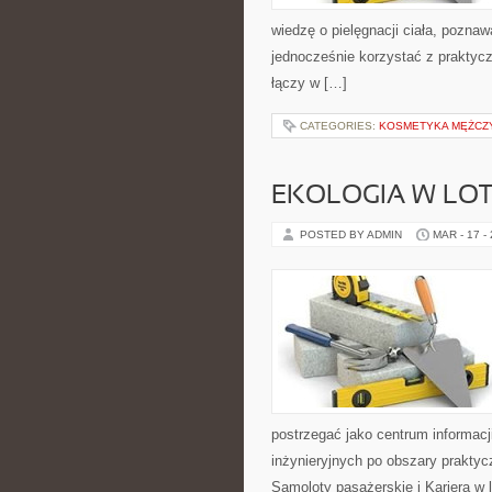
wiedzę o pielęgnacji ciała, poznaw
jednocześnie korzystać z prakty
łączy w […]
CATEGORIES:
KOSMETYKA MĘŻCZ
EKOLOGIA W LOT
POSTED BY ADMIN
MAR - 17 -
postrzegać jako centrum informacji
inżynieryjnych po obszary prakty
Samoloty pasażerskie i Kariera w 