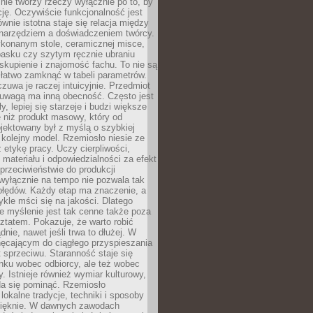
nie tworzy rzeczy wyłącznie po to, by
cję. Oczywiście funkcjonalność jest
ównie istotna staje się relacja między
 narzędziem a doświadczeniem twórcy.
konanym stole, ceramicznej misce,
asku czy szytym ręcznie ubraniu
skupienie i znajomość fachu. To nie są
 łatwo zamknąć w tabeli parametrów.
zuwa je raczej intuicyjnie. Przedmiot
uwagą ma inną obecność. Często jest
ły, lepiej się starzeje i budzi większe
 niż produkt masowy, który od
jektowany był z myślą o szybkiej
kolejny model. Rzemiosło niesie ze
 etykę pracy. Uczy cierpliwości,
materiału i odpowiedzialności za efekt
rzeciwieństwie do produkcji
wyłącznie na tempo nie pozwala tak
błędów. Każdy etap ma znaczenie, a
kle mści się na jakości. Dlatego
e myślenie jest tak cenne także poza
tatem. Pokazuje, że warto robić
dnie, nawet jeśli trwa to dłużej. W
hęcającym do ciągłego przyspieszania
t sprzeciwu. Staranność staje się
nku wobec odbiorcy, ale też wobec
y. Istnieje również wymiar kulturowy,
da się pominąć. Rzemiosło
lokalne tradycje, techniki i sposoby
pięknie. W dawnych zawodach