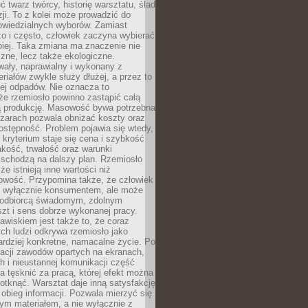
 twarz twórcy, historię warsztatu, ślad
zji. To z kolei może prowadzić do
owiedzialnych wyborów. Zamiast
o i często, człowiek zaczyna wybierać
epiej. Taka zmiana ma znaczenie nie
czne, lecz także ekologiczne.
wały, naprawialny i wykonany z
riałów zwykle służy dłużej, a przez to
ej odpadów. Nie oznacza to
że rzemiosło powinno zastąpić całą
 produkcję. Masowość bywa potrzebna
szarach pozwala obniżać koszty oraz
ostępność. Problem pojawia się wtedy,
kryterium staje się cena i szybkość
akość, trwałość oraz warunki
 schodzą na dalszy plan. Rzemiosło
że istnieją inne wartości niż
owość. Przypomina także, że człowiek
ć wyłącznie konsumentem, ale może
 odbiorcą świadomym, zdolnym
zt i sens dobrze wykonanej pracy.
wiskiem jest także to, że coraz
ch ludzi odkrywa rzemiosło jako
rdziej konkretne, namacalne życie. Po
nacji zawodów opartych na ekranach,
h i nieustannej komunikacji część
 tęsknić za pracą, której efekt można
otknąć. Warsztat daje inną satysfakcję
y obieg informacji. Pozwala mierzyć się
ym materiałem, a nie wyłącznie z