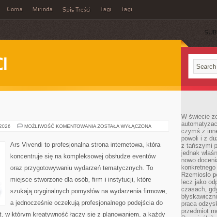
Coma
Mirinda
Tagi
Tagi
Spis Treści
SUB
I
W świecie z
automatyzac
EVENTY
 2026
MOŻLIWOŚĆ KOMENTOWANIA
ZOSTAŁA WYŁĄCZONA
czymś z inne
powoli i z d
Ars Vivendi to profesjonalna strona internetowa, która
z tańszymi p
jednak właśn
koncentruje się na kompleksowej obsłudze eventów
nowo doceni
konkretnego
oraz przygotowywaniu wydarzeń tematycznych. To
Rzemiosło po
miejsce stworzone dla osób, firm i instytucji, które
lecz jako o
czasach, gd
szukają oryginalnych pomysłów na wydarzenia firmowe,
błyskawiczni
a jednocześnie oczekują profesjonalnego podejścia do
praca odzysk
przedmiot mo
iat, w którym kreatywność łączy się z planowaniem, a każdy