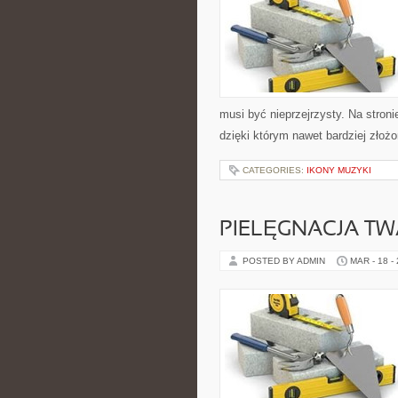
musi być nieprzejrzysty. Na stron
dzięki którym nawet bardziej złożo
CATEGORIES:
IKONY MUZYKI
PIELĘGNACJA T
POSTED BY ADMIN
MAR - 18 -