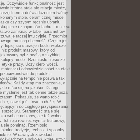
cję. Oczywiście funkcjonalność jest
ównie istotna staje się relacja między
 narzędziem a doświadczeniem twórcy.
konanym stole, ceramicznej misce,
asku czy szytym ręcznie ubraniu
skupienie i znajomość fachu. To nie są
 łatwo zamknąć w tabeli parametrów.
zuwa je raczej intuicyjnie. Przedmiot
uwagą ma inną obecność. Często jest
ły, lepiej się starzeje i budzi większe
 niż produkt masowy, który od
jektowany był z myślą o szybkiej
kolejny model. Rzemiosło niesie ze
 etykę pracy. Uczy cierpliwości,
materiału i odpowiedzialności za efekt
rzeciwieństwie do produkcji
wyłącznie na tempo nie pozwala tak
błędów. Każdy etap ma znaczenie, a
kle mści się na jakości. Dlatego
e myślenie jest tak cenne także poza
tatem. Pokazuje, że warto robić
dnie, nawet jeśli trwa to dłużej. W
hęcającym do ciągłego przyspieszania
t sprzeciwu. Staranność staje się
nku wobec odbiorcy, ale też wobec
y. Istnieje również wymiar kulturowy,
da się pominąć. Rzemiosło
lokalne tradycje, techniki i sposoby
pięknie. W dawnych zawodach
doświadczenia pokoleń, które uczyły