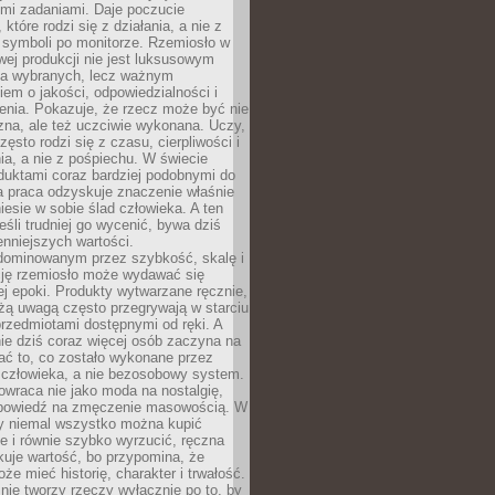
ymi zadaniami. Daje poczucie
które rodzi się z działania, a nie z
 symboli po monitorze. Rzemiosło w
ej produkcji nie jest luksusowym
la wybranych, lecz ważnym
em o jakości, odpowiedzialności i
enia. Pokazuje, że rzecz może być nie
zna, ale też uczciwie wykonana. Uczy,
zęsto rodzi się z czasu, cierpliwości i
a, a nie z pośpiechu. W świecie
duktami coraz bardziej podobnymi do
a praca odzyskuje znaczenie właśnie
niesie w sobie ślad człowieka. A ten
jeśli trudniej go wycenić, bywa dziś
enniejszych wartości.
dominowanym przez szybkość, skalę i
ję rzemiosło może wydawać się
j epoki. Produkty wytwarzane ręcznie,
użą uwagą często przegrywają w starciu
rzedmiotami dostępnymi od ręki. A
ie dziś coraz więcej osób zaczyna na
ać to, co zostało wykonane przez
 człowieka, a nie bezosobowy system.
wraca nie jako moda na nostalgię,
dpowiedź na zmęczenie masowością. W
y niemal wszystko można kupić
e i równie szybko wyrzucić, ręczna
uje wartość, bo przypomina, że
że mieć historię, charakter i trwałość.
nie tworzy rzeczy wyłącznie po to, by