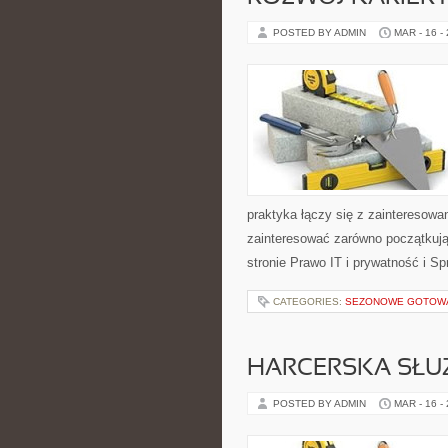
POSTED BY ADMIN
MAR - 16 -
praktyka łączy się z zainteresowa
zainteresować zarówno początkują
stronie Prawo IT i prywatność i Sp
CATEGORIES:
SEZONOWE GOTOW
HARCERSKA SŁU
POSTED BY ADMIN
MAR - 16 -