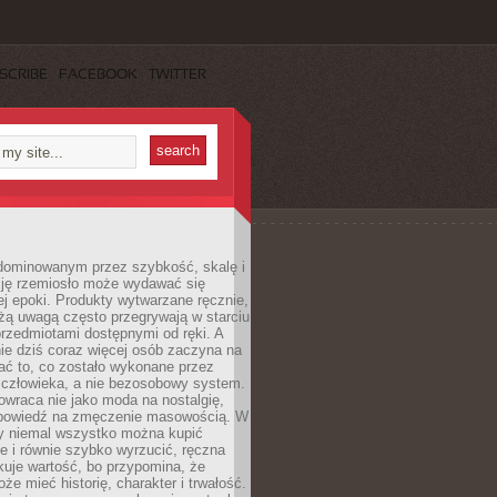
SCRIBE
FACEBOOK
TWITTER
dominowanym przez szybkość, skalę i
ję rzemiosło może wydawać się
j epoki. Produkty wytwarzane ręcznie,
użą uwagą często przegrywają w starciu
rzedmiotami dostępnymi od ręki. A
ie dziś coraz więcej osób zaczyna na
ać to, co zostało wykonane przez
 człowieka, a nie bezosobowy system.
wraca nie jako moda na nostalgię,
dpowiedź na zmęczenie masowością. W
y niemal wszystko można kupić
e i równie szybko wyrzucić, ręczna
uje wartość, bo przypomina, że
że mieć historię, charakter i trwałość.