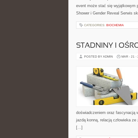
event może stać się wyjątkowym 
Shower i Gender Reveal Serwis sk
CATEGORIES:
BIOCHEMIA
STADNINY I OŚRO
POSTED BY ADMIN
MAR - 21 -
doświadczeniem oraz fascynacją w
jazdą konną, relacją człowieka ze
[…]