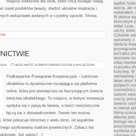
miejsce stworzone dla osób, które chcą rozwijać swoją
spełnić funk
ważna, ale r
ać świat produktów beauty, śledzić aktualne inspiracje i
materiałem,
cznych wskazówek podanych w czytelny sposób. Strona
W dobrze wy
skórzanym p
widać czas, 
cechy, które
Człowiek odc
YZN
wykonany z 
bardziej trwa
przywiązanie
NICTWIE
początku pro
wymianie na 
sobą również
EKOLOGIA
 2026
MOŻLIWOŚĆ KOMENTOWANIA
ZOSTAŁA WYŁĄCZONA
szacunku do 
W
końcowy. W p
LOTNICTWIE
nastawionej 
Podkarpackie Powiązanie Kooperacyjne – Lotnictwo
łatwo ukryć 
ultralekkie to dynamicznie rozwijająca się platforma
pośpiech zwy
rzemieślnicz
online, która jest poświęcona na fascynującym świecie
samym warsz
lotnictwa ultralekkiego. To miejsce, w którym innowacja
rzeczy porzą
świecie zac
spotyka się z pasją do latania, a treści merytoryczne
to niemal ak
formą szacu
łączą się z doświadczeniem. Serwis ten można
własnej prac
, które pokazuje lotnictwo z wielu stron, od aspektów
którego nie 
przechowuje 
cznego użytkowania statków powietrznych. Zobacz też
myślenia o 
lotnictwie. Już sama […]
zapisane są 