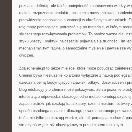
poznanie definicji, ale także umiejętność zastosowania wiedzy w 
reakcji, rozpoznania produktu, obliczenia masy molowej, ustalenia
przewidzenia zachowania substancji w określonych warunkach. Z
rolę mapy pomagającej poruszać się po materiale, w którym teoria
skutecznego rozwiązywania problemów. To bardzo ważne dla uczn
styku wiedzy i praktyki najczęściej pojawiają się trudności. Im lep
mechanizmy, tym łatwiej o samodzielne myślenie i pewniejsze w
ćwiczeń.
Zdajechemie.pl to także miejsce, które może pobudzać zainteres
Chemia bywa niesłusznie kojarzona wyłącznie z nauką pod egza
dziedziną pełną fascynujących zjawisk, odkryć, doświadczeń i p
Blog edukacyjny o chemii może pokazywać, że za pozornie prosty
interesujące odpowiedzi: dlaczego jedne metale korodują szybciej 
zapach estrów, jak działają katalizatory, czemu niektóre roztwory 
sposób przebiega spalanie, dlaczego pewne substancje przewodzą 
treści nie tylko przekazują wiedzę, ale też pomagają budować pasj
się czymś więcej niż obowiązkowym przedmiotem szkolnym.