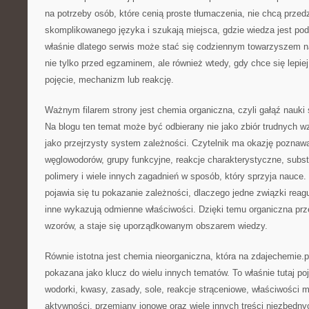
na potrzeby osób, które cenią proste tłumaczenia, nie chcą przed
skomplikowanego języka i szukają miejsca, gdzie wiedza jest po
właśnie dlatego serwis może stać się codziennym towarzyszem na
nie tylko przed egzaminem, ale również wtedy, gdy chce się lepi
pojęcie, mechanizm lub reakcję.
Ważnym filarem strony jest chemia organiczna, czyli gałąź nauki
Na blogu ten temat może być odbierany nie jako zbiór trudnych wz
jako przejrzysty system zależności. Czytelnik ma okazję pozna
węglowodorów, grupy funkcyjne, reakcje charakterystyczne, substy
polimery i wiele innych zagadnień w sposób, który sprzyja nauce.
pojawia się tu pokazanie zależności, dlaczego jedne związki reag
inne wykazują odmienne właściwości. Dzięki temu organiczna prze
wzorów, a staje się uporządkowanym obszarem wiedzy.
Równie istotna jest chemia nieorganiczna, która na zdajechemie.
pokazana jako klucz do wielu innych tematów. To właśnie tutaj pojaw
wodorki, kwasy, zasady, sole, reakcje strąceniowe, właściwości met
aktywności, przemiany jonowe oraz wiele innych treści niezbędn