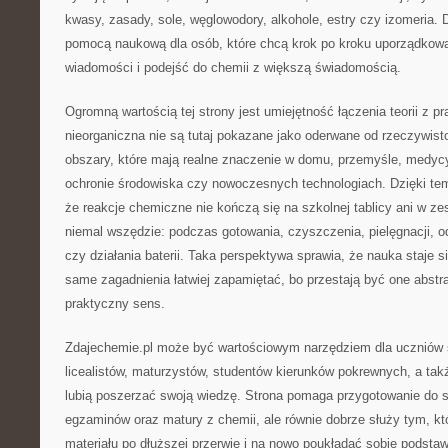
kwasy, zasady, sole, węglowodory, alkohole, estry czy izomeria. D
pomocą naukową dla osób, które chcą krok po kroku uporządkować
wiadomości i podejść do chemii z większą świadomością.
Ogromną wartością tej strony jest umiejętność łączenia teorii z p
nieorganiczna nie są tutaj pokazane jako oderwane od rzeczywistoś
obszary, które mają realne znaczenie w domu, przemyśle, medycy
ochronie środowiska czy nowoczesnych technologiach. Dzięki te
że reakcje chemiczne nie kończą się na szkolnej tablicy ani w z
niemal wszędzie: podczas gotowania, czyszczenia, pielęgnacji, o
czy działania baterii. Taka perspektywa sprawia, że nauka staje s
same zagadnienia łatwiej zapamiętać, bo przestają być one abstr
praktyczny sens.
Zdajechemie.pl może być wartościowym narzędziem dla uczniów 
licealistów, maturzystów, studentów kierunków pokrewnych, a takż
lubią poszerzać swoją wiedzę. Strona pomaga przygotowanie do 
egzaminów oraz matury z chemii, ale równie dobrze służy tym, kt
materiału po dłuższej przerwie i na nowo poukładać sobie podstaw