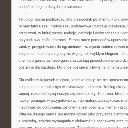
podejście często decydują o sukcesie.
Ten blog można postrzegać jako przewodnik po chemii, który pro
tematy łatwiejsze i trudniejsze, podstawowe i bardziej rozwinięte, 
przestrzeń, w której wzory, reakcje, definicje i doświadczenia two
przypadkowy zbiór informacji. Strona może pomagać w uporządkow
wiedzy, przygotowaniu do egzaminów i rozwijaniu zainteresowań 
zdajechemie.pl staje się czymś więcej niż zwykłym blogiem – to 
chemia organiczna i nieorganiczna zostają przedstawione jako d
dostępne dla każdego, kto chce poświęcić chwilę na ich zrozumie
Dla osób szukających miejsca, które w prosty, ale nie uproszcz
zdajechemie.pl może być wartościowym adresem. To blog dla tych
więcej, rozumieć lepiej i uczyć się skuteczniej. To strona, która
naukę, pomagać w przygotowaniach do matury, porządkować mate
inspirować do odkrywania, że chemia jest obecna w niemal każd
Właśnie dlatego serwis ten można opisać jako przyjazną platform
z praktyką, szkolne wymagania z ciekawością poznawczą oraz tru
prostym, zrozumiałym przekazem. Zdajechemie.pl to blog dla wszy