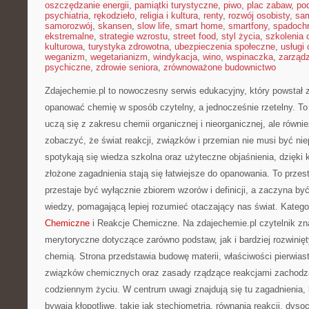
oszczędzanie energii
,
pamiątki turystyczne
,
piwo
,
plac zabaw
,
pod
psychiatria
,
rękodzieło
,
religia i kultura
,
renty
,
rozwój osobisty
,
sam
samorozwój
,
skansen
,
slow life
,
smart home
,
smartfony
,
spadochr
ekstremalne
,
strategie wzrostu
,
street food
,
styl życia
,
szkolenia 
kulturowa
,
turystyka zdrowotna
,
ubezpieczenia społeczne
,
usługi
weganizm
,
wegetarianizm
,
windykacja
,
wino
,
wspinaczka
,
zarząd
psychiczne
,
zdrowie seniora
,
zrównoważone budownictwo
Zdajechemie.pl to nowoczesny serwis edukacyjny, który powstał
opanować chemię w sposób czytelny, a jednocześnie rzetelny. To 
uczą się z zakresu chemii organicznej i nieorganicznej, ale równi
zobaczyć, że świat reakcji, związków i przemian nie musi być niep
spotykają się wiedza szkolna oraz użyteczne objaśnienia, dzięki 
złożone zagadnienia stają się łatwiejsze do opanowania. To przes
przestaje być wyłącznie zbiorem wzorów i definicji, a zaczyna 
wiedzy, pomagającą lepiej rozumieć otaczający nas świat. Kategor
Chemiczne
i Reakcje Chemiczne. Na zdajechemie.pl czytelnik zn
merytoryczne dotyczące zarówno podstaw, jak i bardziej rozwini
chemią. Strona przedstawia budowę materii, właściwości pierwias
związków chemicznych oraz zasady rządzące reakcjami zachodzą
codziennym życiu. W centrum uwagi znajdują się tu zagadnienia, 
bywają kłopotliwe, takie jak stechiometria, równania reakcji, dysoc