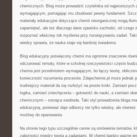
chemicznych. Blog może prowadzić czytelnika od najprostszych z
wymagającym, pomagając mu zbudować pewny fundament. Szczegó
materiały edukacyjne dotyczące chemii nieorganicznej mogą tłum
zapamiętać, ale też dlaczego dane zjawisko zachodzi, od czego za
rozpoznać właściwy tok myślenia przy rozwiązywaniu zadań. Tak
wiedzy sprawia, że nauka staje się bardziej świadoma.
Blog edukacyjny poświęcony chemii ma ogromne znaczenie również
odczarować tematy, które w szkolnej rzeczywistości często budzą
chemia jest przedmiotem wymagającym, bo łączy teorię, obliczen
konieczność rozumienia procesów. Zdajechemie.pl może jednak 
trudniejszy materiał da się rozłożyć na proste kroki. Zamiast poc
logika, zamiast zniechęcenia – gotowość do nauki, a zamiast ob
chemicznymi – rosnąca swoboda. Taki styl prowadzenia bloga m
edukacyjną, ponieważ daje odbiorcy nie tylko wiedzę, ale również 
możliwy do opanowania.
Na stronie tego typu szczególnie cenne są omówienia tematów, k
zależności między teorią a zadaniami. W chemii bardzo ważne jest