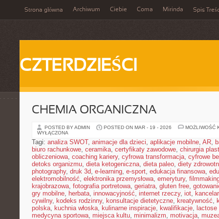
Archiwum
Ciebie
Coma
Mirinda
Strona główna
Spis Treśc
CZTERDZIEŚCI
CHEMIA ORGANICZNA
POSTED BY ADMIN
POSTED ON MAR - 19 - 2026
MOŻLIWOŚĆ 
WYŁĄCZONA
Tagi:
analiza SWOT
,
animacje dla dzieci
,
aplikacje mobilne
,
AR
,
b
biuro rachunkowe
,
ceramika
,
certyfikaty zawodowe
,
chirurgia pla
obliczeniowa
,
coaching kariery
,
cyfrowa transformacja
,
cyfrowe b
detoks organizmu
,
dieta ketogeniczna
,
dieta paleo
,
diety zdrowot
photography
,
druk 3d
,
e-learning
,
e-sport
,
edukacja finansowa
,
edu
elektromobilność
,
elektronika przemysłowa
,
emerytury
,
filmmakin
krajobrazowa
,
fotografia portretowa
,
geriatra
,
gluten free
,
gotowan
gry mobilne
,
herbata
,
innowacyjność
,
internet rzeczy
,
iot
,
kancelar
cywilny
,
kodeks rodzinny
,
konsultacje dietetyczne
,
kreatywność
,
polska
,
kuchnia włoska
,
kulinarne inspiracje
,
kwalifikacje
,
lactose 
medycyna sportowa
,
miejsca kultu
,
minimalizm
,
motivacja
,
muze