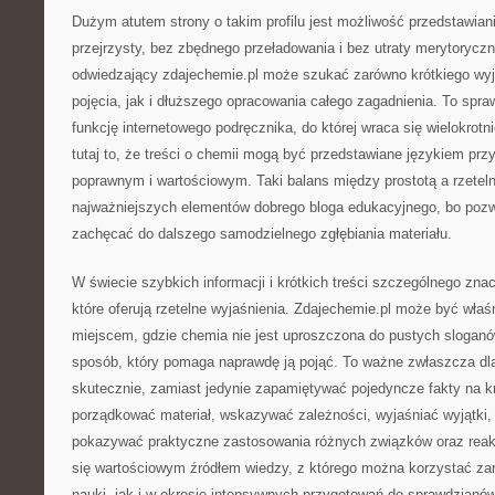
Dużym atutem strony o takim profilu jest możliwość przedstawia
przejrzysty, bez zbędnego przeładowania i bez utraty merytoryczn
odwiedzający zdajechemie.pl może szukać zarówno krótkiego wyj
pojęcia, jak i dłuższego opracowania całego zagadnienia. To spra
funkcję internetowego podręcznika, do której wraca się wielokrotn
tutaj to, że treści o chemii mogą być przedstawiane językiem prz
poprawnym i wartościowym. Taki balans między prostotą a rzeteln
najważniejszych elementów dobrego bloga edukacyjnego, bo pozwa
zachęcać do dalszego samodzielnego zgłębiania materiału.
W świecie szybkich informacji i krótkich treści szczególnego znac
które oferują rzetelne wyjaśnienia. Zdajechemie.pl może być wła
miejscem, gdzie chemia nie jest uproszczona do pustych sloganó
sposób, który pomaga naprawdę ją pojąć. To ważne zwłaszcza dla
skutecznie, zamiast jedynie zapamiętywać pojedyncze fakty na k
porządkować materiał, wskazywać zależności, wyjaśniać wyjątki
pokazywać praktyczne zastosowania różnych związków oraz reakcj
się wartościowym źródłem wiedzy, z którego można korzystać za
nauki, jak i w okresie intensywnych przygotowań do sprawdzianó