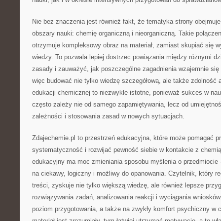
Nie bez znaczenia jest również fakt, że tematyka strony obejmu
obszary nauki: chemię organiczną i nieorganiczną. Takie połącze
otrzymuje kompleksowy obraz na materiał, zamiast skupiać się 
wiedzy. To pozwala lepiej dostrzec powiązania między różnymi d
zasady i zauważyć, jak poszczególne zagadnienia wzajemnie się 
więc budować nie tylko wiedzę szczegółową, ale także zdolność 
edukacji chemicznej to niezwykle istotne, ponieważ sukces w na
często zależy nie od samego zapamiętywania, lecz od umiejętno
zależności i stosowania zasad w nowych sytuacjach.
Zdajechemie.pl to przestrzeń edukacyjna, które może pomagać p
systematyczność i rozwijać pewność siebie w kontakcie z chemi
edukacyjny ma moc zmieniania sposobu myślenia o przedmiocie –
na ciekawy, logiczny i możliwy do opanowania. Czytelnik, który re
treści, zyskuje nie tylko większą wiedzę, ale również lepsze prz
rozwiązywania zadań, analizowania reakcji i wyciągania wniosków
poziom przygotowania, a także na zwykły komfort psychiczny w cz
materiał jest zrozumiały, tym łatwiej utrzymać motywację, a to wł