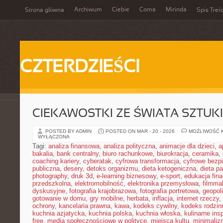
Archiwum
Ciebie
Coma
Mirinda
Strona główna
Spis Treśc
CZTERDZIEŚCI
CIEKAWOSTKI ZE ŚWIATA SZTUK
POSTED BY ADMIN
POSTED ON MAR - 20 - 2026
MOŻLIWOŚĆ 
WYŁĄCZONA
Tagi:
analiza finansowa
,
analiza polityczna
,
animacje dla dzieci
,
a
bakalia
,
bank centralny
,
biuro rachunkowe
,
biurokracja
,
ceramika
,
coaching kariery
,
cyberatak
,
cyfrowa transformacja
,
cyfrowe bezp
publiczna
,
desery
,
detoks organizmu
,
dieta ketogeniczna
,
dieta pa
photography
,
druk 3d
,
e-learning biznesowy
,
e-sport
,
edukacja fin
przedszkolna
,
elektromobilność
,
elektronika przemysłowa
,
filmma
dyskusyjne
,
fotografia krajobrazowa
,
fotografia portretowa
,
geopol
gotowanie w domu
,
gry mobilne
,
herbata
,
inflacja
,
internet rzeczy
,
ochrony
,
kancelaria prawna
,
kawa
,
kodeks cywilny
,
kodeks rodzin
kuchnia azjatycka
,
kuchnia polska
,
kuchnia włoska
,
kulinarne insp
free
,
media społecznościowe w polityce
,
miejsca kultu
,
minimaliz