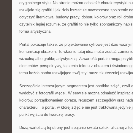
oryginalnego stylu. Na stronie można odnaleźć charakterystyki nur
rozwijało się graffiti i jak dziś kształtuje nowoczesne spojrzenie
dotyczyć liternictwa, budowy pracy, doboru kolorów oraz roli dro
czytelnik lepiej rozumie, że graffiti to nie tylko spontaniczny nap
forma artystyczna.
Portal pokazuje także, że projektowanie cyfrowe jest dziś waż
komunikacji obrazem. To właśnie tutaj idea może zostać zamienion
wizualną albo grafikę artystyczną. Zawartość portalu mogą przybl
elementów, perspektywy, łączenia tekstu z obrazem i świadomego
temu każda osoba rozwijająca swój styl może skuteczniej rozwija
Szczególnie interesującym segmentem jest obróbka zdjęć, czyli e
wydobyć z fotografii więcej. W serwisie można odnaleźć inspiracj
kolorów, porządkowaniem obrazu, retuszem szczegółów oraz nada
charakteru. To portal, w której zdjęcie nie jest traktowana jedynie j
punkt wyjścia do twórczej pracy.
Dużą wartością tej strony jest spajanie świata sztuki ulicznej z 