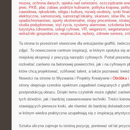
muzea
,
ochrona danych
,
opieka nad seniorami
,
oszczędzanie ener
piwo
,
PKB
,
plac zabaw
,
podróże kulinarne
,
polityka krajowa
,
polit
zawodowa
,
rękodzieło
,
religia i kultura
,
rozwój osobisty
,
rynki fin
elektryczne
,
samorozwój
,
samorząd lokalny
,
skansen
,
slow life
,
s
spadochroniarstwo
,
sporty ekstremalne
,
stopy procentowe
,
strate
studia podyplomowe
,
styl życia
,
systemy alarmowe
,
szkolenia br
turystyka zdrowotna
,
usługi cyfrowe
,
VR
,
weganizm
,
wegetariani
wskaźniki gospodarcze
,
wspinaczka
,
wybory
,
zdrowie seniora
,
zr
Ta strona to przestrzeń stworzone dla entuzjastów graffiti, twórczo
zdjęć. To nowoczesne centrum inspiracji, w którym spotyka się a
miejskiej ekspresji z precyzją narzędzi cyfrowych. Portal prezen
rozkwitać zarówno na betonowej powierzchni, jak i na cyfrowym pł
które chcą projektować, szlifować talent, a także poznawać świe
Nowości na stronie to Wyzwania i Projekty Kreatywne i
Obróbka i
strony obejmuje szerokie spektrum zagadnień związanych z graffit
postprodukcją obrazu. Dzięki temu czytelnik może zgłębić zarów
tych dziedzin, jak i bardziej zaawansowane techniki. Treści kier
stawiających pierwsze kroki, ale również do bardziej doświadczon
w którym wiedza praktyczna uzupełniają się z inspiracją artystyc
Sztuka uliczna zajmuje tu istotną pozycję, ponieważ od lat przy