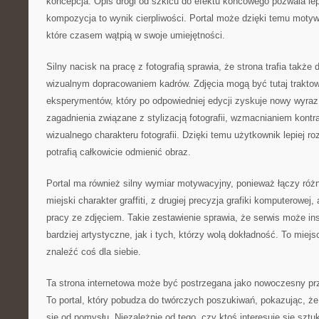
koncepcja. Opis drogi od szkicu do efektu końcowego pozwala lep
kompozycja to wynik cierpliwości. Portal może dzięki temu moty
które czasem wątpią w swoje umiejętności.
Silny nacisk na pracę z fotografią sprawia, że strona trafia takż
wizualnym dopracowaniem kadrów. Zdjęcia mogą być tutaj trakto
eksperymentów, który po odpowiedniej edycji zyskuje nowy wyra
zagadnienia związane z stylizacją fotografii, wzmacnianiem kont
wizualnego charakteru fotografii. Dzięki temu użytkownik lepiej ro
potrafią całkowicie odmienić obraz.
Portal ma również silny wymiar motywacyjny, ponieważ łączy różne
miejski charakter graffiti, z drugiej precyzja grafiki komputerowej
pracy ze zdjęciem. Takie zestawienie sprawia, że serwis może i
bardziej artystyczne, jak i tych, którzy wolą dokładność. To mie
znaleźć coś dla siebie.
Ta strona internetowa może być postrzegana jako nowoczesny pr
To portal, który pobudza do twórczych poszukiwań, pokazując, że
się od pomysłu. Niezależnie od tego, czy ktoś interesuje się sztuk