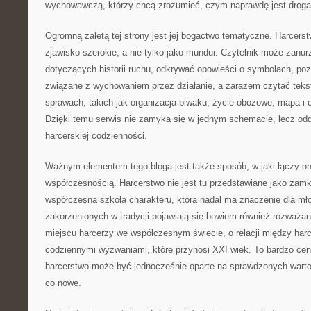
wychowawczą, którzy chcą zrozumieć, czym naprawdę jest droga 
Ogromną zaletą tej strony jest jej bogactwo tematyczne. Harcerst
zjawisko szerokie, a nie tylko jako mundur. Czytelnik może zanur
dotyczących historii ruchu, odkrywać opowieści o symbolach, po
związane z wychowaniem przez działanie, a zarazem czytać teks
sprawach, takich jak organizacja biwaku, życie obozowe, mapa i o
Dzięki temu serwis nie zamyka się w jednym schemacie, lecz od
harcerskiej codzienności.
Ważnym elementem tego bloga jest także sposób, w jaki łączy on
współczesnością. Harcerstwo nie jest tu przedstawiane jako zamkn
współczesna szkoła charakteru, która nadal ma znaczenie dla mł
zakorzenionych w tradycji pojawiają się bowiem również rozważani
miejscu harcerzy we współczesnym świecie, o relacji między ha
codziennymi wyzwaniami, które przynosi XXI wiek. To bardzo cen
harcerstwo może być jednocześnie oparte na sprawdzonych wartoś
co nowe.