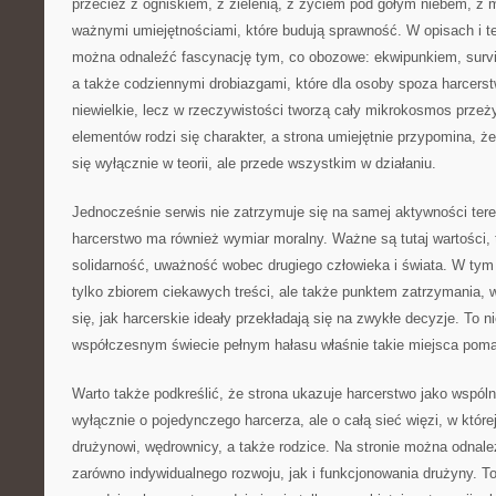
przecież z ogniskiem, z zielenią, z życiem pod gołym niebem, z 
ważnymi umiejętnościami, które budują sprawność. W opisach i t
można odnaleźć fascynację tym, co obozowe: ekwipunkiem, survi
a także codziennymi drobiazgami, które dla osoby spoza harcer
niewielkie, lecz w rzeczywistości tworzą cały mikrokosmos przeży
elementów rodzi się charakter, a strona umiejętnie przypomina, 
się wyłącznie w teorii, ale przede wszystkim w działaniu.
Jednocześnie serwis nie zatrzymuje się na samej aktywności ter
harcerstwo ma również wymiar moralny. Ważne są tutaj wartości, 
solidarność, uważność wobec drugiego człowieka i świata. W tym s
tylko zbiorem ciekawych treści, ale także punktem zatrzymania,
się, jak harcerskie ideały przekładają się na zwykłe decyzje. To 
współczesnym świecie pełnym hałasu właśnie takie miejsca poma
Warto także podkreślić, że strona ukazuje harcerstwo jako wspóln
wyłącznie o pojedynczego harcerza, ale o całą sieć więzi, w któr
drużynowi, wędrownicy, a także rodzice. Na stronie można odnal
zarówno indywidualnego rozwoju, jak i funkcjonowania drużyny. To