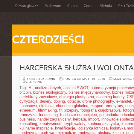
Archiwum
Ciebie
Coma
Mirinda
Strona główna
Spis Treśc
CZTERDZIEŚCI
HARCERSKA SŁUŻBA I WOLONTA
POSTED BY ADMIN
POSTED ON MAR - 16 - 2026
MOŻLIWOŚĆ 
WYŁĄCZONA
Tagi:
AI
,
analiza danych
,
analiza SWOT
,
automatyzacja procesów
bitcoin
,
biznes ekologiczny
,
biznes międzynarodowy
,
biznes rodzi
certyfikaty zawodowe
,
chirurgia plastyczna
,
coaching kariery
,
CS
cyfryzacja
,
desery
,
doping
,
dotacje
,
drone photography
,
e-handel
,
finansowa
,
ekologia
,
ekonomia globalna
,
eksport
,
emerytury
,
ener
ethereum
,
filmmaking
,
fit przepisy
,
fotografia krajobrazowa
,
fotogr
franczyza
,
fundraising
,
fundusze europejskie
,
gospodarka odpada
business
,
handel zagraniczny
,
herbata
,
import
,
innowacje społecz
konsulting
,
kreatywność
,
kryptowaluty
,
kuchnia azjatycka
,
kuchni
kulinarne inspiracje
,
kwalifikacje
,
logistyka lotnicza
,
logistyka mo
medycyna sportowa
,
minimalizm
,
motivacja
,
obsługa klienta
,
ochr