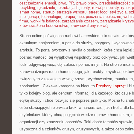
oszczędzanie energii
,
piwo
,
PR
,
prawo pracy
,
przedsiębiorczość 
recykling
,
rękodzieło
,
rekrutacja IT
,
renty
,
rozwój osobisty
,
rynek p
smart home
,
startup
,
strategie wzrostu
,
street food
,
styl życia
,
sz
inteligencja
,
technologie
,
terapia
,
ubezpieczenia społeczne
,
webin
firma
,
work-life balance
,
zarządzanie czasem
,
zarządzanie kryzy
zrównoważone budownictwo
,
zrównoważony rozwój
Strona online poświęcona ruchowi harcerskiemu to serwis, w któr
aktualnym spojrzeniem, a pasja do służby, przygody i wychowani
artykułu. To portal tworzony z myślą o osobach, które chcą lepie
poznać wartości tej wyjątkowej wspólnoty oraz odkrywać, jak wiel
ludzi odgrywają więź, dojrzałość i pomoc innym. Na stronie możn
zarówno dziejów ruchu harcerskiego, jak i praktycznych aspektów
związanych z rozwojem wewnętrznym, wychowaniem, mundurem, 
spotkaniami. Ciekawe kategorie na blogu to
Przybory i sprzęt
i His
tylko kolejny blog, ale centrum informacji dla każdego, kto czuje 
etykę służby i chce rozwijać się poprzez praktykę. Można tu znal
osób stawiających pierwsze kroki w harcerstwie, jak i treści dla
czytelników, którzy chcą pogłębiać wiedzę o prawie harcerskim, me
organizacji czy znaczeniu obrzędów. Taki dobór tematów sprawia, 
użyteczna dla członków drużyn, drużynowych, a także osób zai