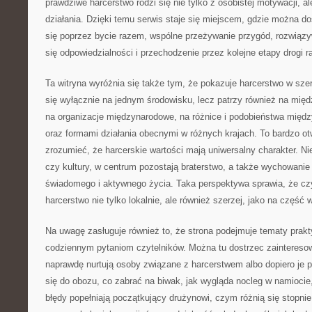
prawdziwe harcerstwo rodzi się nie tylko z osobistej motywacji, a
działania. Dzięki temu serwis staje się miejscem, gdzie można do
się poprzez bycie razem, wspólne przeżywanie przygód, rozwiąz
się odpowiedzialności i przechodzenie przez kolejne etapy drogi r
Ta witryna wyróżnia się także tym, że pokazuje harcerstwo w sz
się wyłącznie na jednym środowisku, lecz patrzy również na mię
na organizacje międzynarodowe, na różnice i podobieństwa międz
oraz formami działania obecnymi w różnych krajach. To bardzo ot
zrozumieć, że harcerskie wartości mają uniwersalny charakter. Ni
czy kultury, w centrum pozostają braterstwo, a także wychowanie
świadomego i aktywnego życia. Taka perspektywa sprawia, że cz
harcerstwo nie tylko lokalnie, ale również szerzej, jako na część 
Na uwagę zasługuje również to, że strona podejmuje tematy prakt
codziennym pytaniom czytelników. Można tu dostrzec zaintereso
naprawdę nurtują osoby związane z harcerstwem albo dopiero je 
się do obozu, co zabrać na biwak, jak wygląda nocleg w namiocie,
błędy popełniają początkujący drużynowi, czym różnią się stopnie