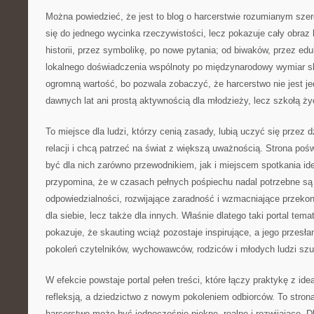
Można powiedzieć, że jest to blog o harcerstwie rozumianym szero
się do jednego wycinka rzeczywistości, lecz pokazuje cały obraz 
historii, przez symbolikę, po nowe pytania; od biwaków, przez ed
lokalnego doświadczenia wspólnoty po międzynarodowy wymiar sk
ogromną wartość, bo pozwala zobaczyć, że harcerstwo nie jest 
dawnych lat ani prostą aktywnością dla młodzieży, lecz szkołą ży
To miejsce dla ludzi, którzy cenią zasady, lubią uczyć się przez d
relacji i chcą patrzeć na świat z większą uważnością. Strona po
być dla nich zarówno przewodnikiem, jak i miejscem spotkania idei
przypomina, że w czasach pełnych pośpiechu nadal potrzebne są
odpowiedzialności, rozwijające zaradność i wzmacniające przekona
dla siebie, lecz także dla innych. Właśnie dlatego taki portal te
pokazuje, że skauting wciąż pozostaje inspirujące, a jego przesła
pokoleń czytelników, wychowawców, rodziców i młodych ludzi szu
W efekcie powstaje portal pełen treści, które łączy praktykę z idea
refleksją, a dziedzictwo z nowym pokoleniem odbiorców. To strona
harcerstwo może być jednocześnie piękne, realne i rozwijające. Dl