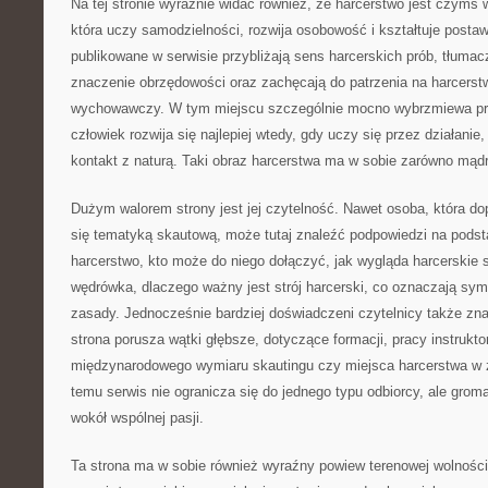
Na tej stronie wyraźnie widać również, że harcerstwo jest czymś w
która uczy samodzielności, rozwija osobowość i kształtuje postaw
publikowane w serwisie przybliżają sens harcerskich prób, tłumac
znaczenie obrzędowości oraz zachęcają do patrzenia na harcerst
wychowawczy. W tym miejscu szczególnie mocno wybrzmiewa pr
człowiek rozwija się najlepiej wtedy, gdy uczy się przez działanie
kontakt z naturą. Taki obraz harcerstwa ma w sobie zarówno mądr
Dużym walorem strony jest jej czytelność. Nawet osoba, która do
się tematyką skautową, może tutaj znaleźć podpowiedzi na podst
harcerstwo, kto może do niego dołączyć, jak wygląda harcerskie 
wędrówka, dlaczego ważny jest strój harcerski, co oznaczają symb
zasady. Jednocześnie bardziej doświadczeni czytelnicy także znajd
strona porusza wątki głębsze, dotyczące formacji, pracy instruktor
międzynarodowego wymiaru skautingu czy miejsca harcerstwa w ż
temu serwis nie ogranicza się do jednego typu odbiorcy, ale grom
wokół wspólnej pasji.
Ta strona ma w sobie również wyraźny powiew terenowej wolności