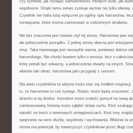
czy symbole, jak rozwijać samodzielność młodych osób, jak bud
wspólnocie. Dzięki temu serwis zyskuje wymiar nie tylko ideowy,
Czytelnik nie trafia tutaj wyłącznie po ogólny opis harcerstwa, lec
rozwiązania, które można zastosować w codziennym działaniu.
Nie bez znaczenia jest również styl tej strony. Harcerstwo jawi się
ale jednocześnie porządku. Z jednej strony obecna jest entuzjaz
misji. Taka równowaga jest niezwykle ważna, ponieważ dobrze od
harcerskiego. Nie chodzi bowiem tylko o emocje, lecz o całości
który potrafi być odważny, a jednocześnie otwarty na innych. Str
właśnie taki obraz: harcerstwa jako przygody z sensem.
Dla wielu czytelników ta witryna może stać się źródłem inspirac
tu, że harcerstwo to coś żywego. Rodzic może lepiej zrozumieć, 
dziecko w tej drodze. Instruktor może znaleźć pomysł na nową a
zainteresowany historią może zgłębić dzieje ruchu. Ktoś szukaj
natrafić na treści o terenowych umiejętnościach. Ktoś inny znajdz
spojrzenie na sens służby, wspólnoty i wychowania. Właśnie ta u
strona ma potencjał, by towarzyszyć czytelnikowi przez długi czas