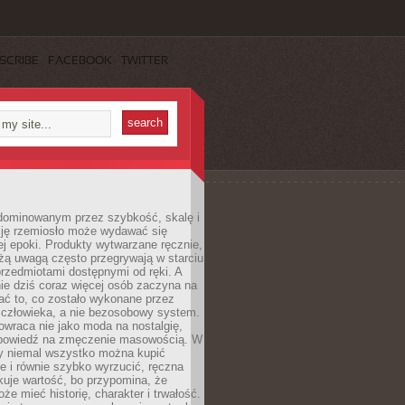
SCRIBE
FACEBOOK
TWITTER
dominowanym przez szybkość, skalę i
ję rzemiosło może wydawać się
j epoki. Produkty wytwarzane ręcznie,
użą uwagą często przegrywają w starciu
rzedmiotami dostępnymi od ręki. A
ie dziś coraz więcej osób zaczyna na
ać to, co zostało wykonane przez
 człowieka, a nie bezosobowy system.
wraca nie jako moda na nostalgię,
dpowiedź na zmęczenie masowością. W
y niemal wszystko można kupić
e i równie szybko wyrzucić, ręczna
uje wartość, bo przypomina, że
że mieć historię, charakter i trwałość.