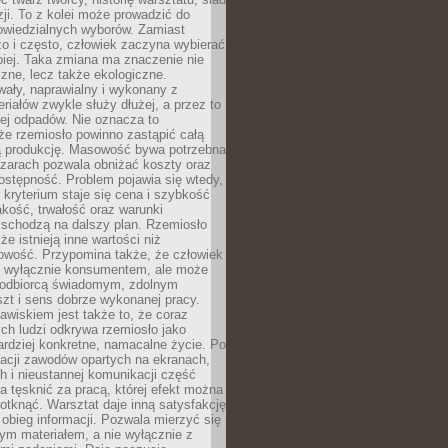
zji. To z kolei może prowadzić do
owiedzialnych wyborów. Zamiast
o i często, człowiek zaczyna wybierać
epiej. Taka zmiana ma znaczenie nie
czne, lecz także ekologiczne.
wały, naprawialny i wykonany z
riałów zwykle służy dłużej, a przez to
ej odpadów. Nie oznacza to
że rzemiosło powinno zastąpić całą
 produkcję. Masowość bywa potrzebna
szarach pozwala obniżać koszty oraz
ostępność. Problem pojawia się wtedy,
kryterium staje się cena i szybkość
akość, trwałość oraz warunki
 schodzą na dalszy plan. Rzemiosło
że istnieją inne wartości niż
owość. Przypomina także, że człowiek
ć wyłącznie konsumentem, ale może
 odbiorcą świadomym, zdolnym
zt i sens dobrze wykonanej pracy.
wiskiem jest także to, że coraz
ch ludzi odkrywa rzemiosło jako
rdziej konkretne, namacalne życie. Po
nacji zawodów opartych na ekranach,
h i nieustannej komunikacji część
 tęsknić za pracą, której efekt można
otknąć. Warsztat daje inną satysfakcję
y obieg informacji. Pozwala mierzyć się
ym materiałem, a nie wyłącznie z