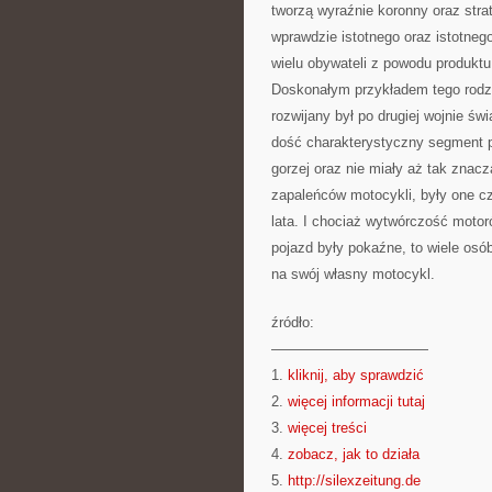
tworzą wyraźnie koronny oraz strat
wprawdzie istotnego oraz istotneg
wielu obywateli z powodu produktu
Doskonałym przykładem tego rodzaj
rozwijany był po drugiej wojnie ś
dość charakterystyczny segment p
gorzej oraz nie miały aż tak znac
zapaleńców motocykli, były one c
lata. I chociaż wytwórczość motor
pojazd były pokaźne, to wiele osób
na swój własny motocykl.
źródło:
———————————
1.
kliknij, aby sprawdzić
2.
więcej informacji tutaj
3.
więcej treści
4.
zobacz, jak to działa
5.
http://silexzeitung.de