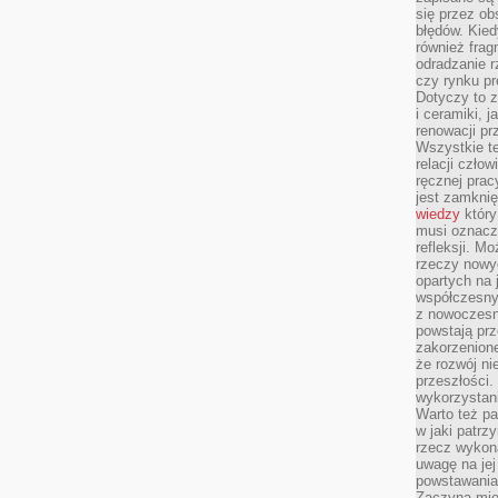
się przez ob
błędów. Kied
również frag
odradzanie r
czy rynku pr
Dotyczy to z
i ceramiki, j
renowacji p
Wszystkie t
relacji czło
ręcznej prac
jest zamkni
wiedzy
który
musi oznacz
refleksji. M
rzeczy nowyc
opartych na 
współczesny
z nowoczesn
powstają prz
zakorzenion
że rozwój ni
przeszłości
wykorzystani
Warto też pa
w jaki patr
rzecz wykona
uwagę na jej
powstawania
Zaczyna mieć