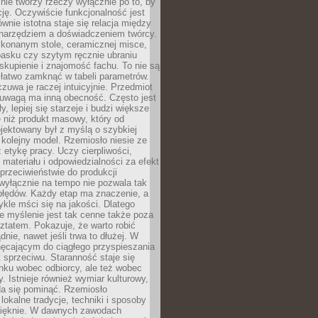
nie tworzy rzeczy wyłącznie po to, by
cję. Oczywiście funkcjonalność jest
ównie istotna staje się relacja między
 narzędziem a doświadczeniem twórcy.
konanym stole, ceramicznej misce,
asku czy szytym ręcznie ubraniu
skupienie i znajomość fachu. To nie są
 łatwo zamknąć w tabeli parametrów.
zuwa je raczej intuicyjnie. Przedmiot
uwagą ma inną obecność. Często jest
ły, lepiej się starzeje i budzi większe
 niż produkt masowy, który od
jektowany był z myślą o szybkiej
kolejny model. Rzemiosło niesie ze
 etykę pracy. Uczy cierpliwości,
materiału i odpowiedzialności za efekt
rzeciwieństwie do produkcji
wyłącznie na tempo nie pozwala tak
błędów. Każdy etap ma znaczenie, a
kle mści się na jakości. Dlatego
e myślenie jest tak cenne także poza
tatem. Pokazuje, że warto robić
dnie, nawet jeśli trwa to dłużej. W
hęcającym do ciągłego przyspieszania
t sprzeciwu. Staranność staje się
nku wobec odbiorcy, ale też wobec
y. Istnieje również wymiar kulturowy,
da się pominąć. Rzemiosło
lokalne tradycje, techniki i sposoby
pięknie. W dawnych zawodach