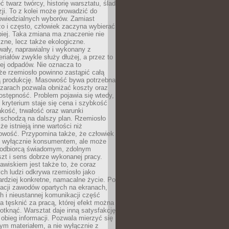
 twarz twórcy, historię warsztatu, ślad
zji. To z kolei może prowadzić do
owiedzialnych wyborów. Zamiast
o i często, człowiek zaczyna wybierać
epiej. Taka zmiana ma znaczenie nie
czne, lecz także ekologiczne.
wały, naprawialny i wykonany z
riałów zwykle służy dłużej, a przez to
ej odpadów. Nie oznacza to
że rzemiosło powinno zastąpić całą
 produkcję. Masowość bywa potrzebna
szarach pozwala obniżać koszty oraz
ostępność. Problem pojawia się wtedy,
kryterium staje się cena i szybkość
akość, trwałość oraz warunki
 schodzą na dalszy plan. Rzemiosło
że istnieją inne wartości niż
owość. Przypomina także, że człowiek
ć wyłącznie konsumentem, ale może
 odbiorcą świadomym, zdolnym
zt i sens dobrze wykonanej pracy.
wiskiem jest także to, że coraz
ch ludzi odkrywa rzemiosło jako
rdziej konkretne, namacalne życie. Po
nacji zawodów opartych na ekranach,
h i nieustannej komunikacji część
 tęsknić za pracą, której efekt można
otknąć. Warsztat daje inną satysfakcję
y obieg informacji. Pozwala mierzyć się
ym materiałem, a nie wyłącznie z