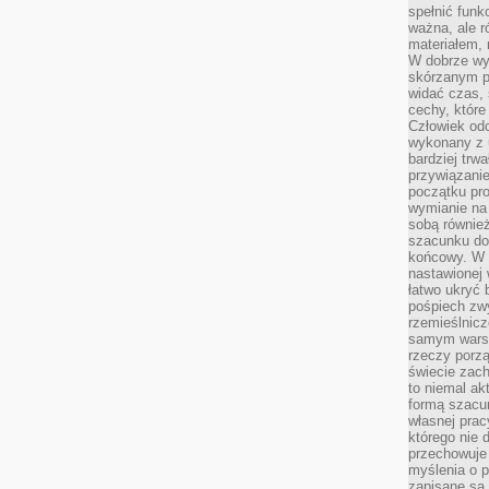
spełnić funk
ważna, ale r
materiałem,
W dobrze wy
skórzanym p
widać czas, 
cechy, które
Człowiek odc
wykonany z 
bardziej trwa
przywiązanie
początku pro
wymianie na 
sobą również
szacunku do 
końcowy. W p
nastawionej 
łatwo ukryć 
pośpiech zwy
rzemieślnicz
samym warsz
rzeczy porzą
świecie zac
to niemal ak
formą szacu
własnej prac
którego nie 
przechowuje 
myślenia o 
zapisane są 