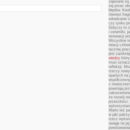
zapisane są 
się przez ob
błędów. Kied
również frag
odradzanie r
czy rynku pr
Dotyczy to z
i ceramiki, j
renowacji p
Wszystkie t
relacji czło
ręcznej prac
jest zamkni
wiedzy
który
musi oznacz
refleksji. M
rzeczy nowyc
opartych na 
współczesny
z nowoczesn
powstają prz
zakorzenion
że rozwój ni
przeszłości
wykorzystani
Warto też pa
w jaki patr
rzecz wykona
uwagę na jej
powstawania