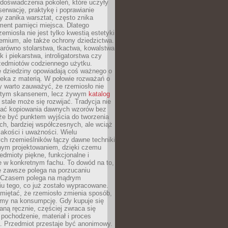
doświadczenia pokoleń, które uczyły
serwację, praktykę i poprawianie
y zanika warsztat, często znika
ment pamięci miejsca. Dlatego
zemiosła nie jest tylko kwestią estetyki
emium, ale także ochrony dziedzictwa.
arówno stolarstwa, tkactwa, kowalstwa
ak i piekarstwa, introligatorstwa czy
rzedmiotów codziennego użytku.
e dziedziny opowiadają coś ważnego o
wieka z materią. W połowie rozważań o
y warto zauważyć, że rzemiosło nie
ętym skansenem, lecz żywym
katalog
 stale może się rozwijać. Tradycja nie
ać kopiowania dawnych wzorów bez
oże być punktem wyjścia do tworzenia
h, bardziej współczesnych, ale wciąż
jakości i uważności. Wielu
ch rzemieślników łączy dawne techniki
ym projektowaniem, dzięki czemu
edmioty piękne, funkcjonalne i
e w konkretnym fachu. To dowód na to,
e zawsze polega na porzucaniu
. Czasem polega na mądrym
u tego, co już zostało wypracowane.
miętać, że rzemiosło zmienia sposób,
zymy na konsumpcję. Gdy kupuje się
ną ręcznie, częściej zwraca się
 pochodzenie, materiał i proces
. Przedmiot przestaje być anonimowy.