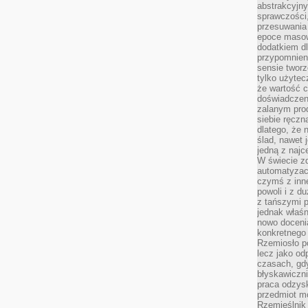
abstrakcyjn
sprawczości, 
przesuwania
epoce masow
dodatkiem d
przypomnieni
sensie tworz
tylko użytec
że wartość c
doświadczeni
zalanym pro
siebie ręczn
dlatego, że 
ślad, nawet 
jedną z najc
W świecie z
automatyzac
czymś z inne
powoli i z d
z tańszymi p
jednak właśn
nowo doceni
konkretnego
Rzemiosło po
lecz jako o
czasach, gd
błyskawiczni
praca odzysk
przedmiot mo
Rzemieślnik 