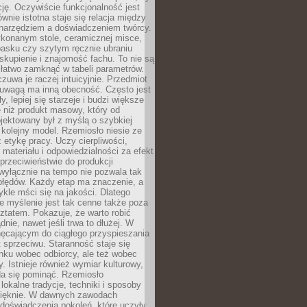
cję. Oczywiście funkcjonalność jest
ównie istotna staje się relacja między
 narzędziem a doświadczeniem twórcy.
konanym stole, ceramicznej misce,
asku czy szytym ręcznie ubraniu
skupienie i znajomość fachu. To nie są
 łatwo zamknąć w tabeli parametrów.
zuwa je raczej intuicyjnie. Przedmiot
uwagą ma inną obecność. Często jest
ły, lepiej się starzeje i budzi większe
 niż produkt masowy, który od
jektowany był z myślą o szybkiej
kolejny model. Rzemiosło niesie ze
 etykę pracy. Uczy cierpliwości,
materiału i odpowiedzialności za efekt
rzeciwieństwie do produkcji
wyłącznie na tempo nie pozwala tak
błędów. Każdy etap ma znaczenie, a
kle mści się na jakości. Dlatego
e myślenie jest tak cenne także poza
tatem. Pokazuje, że warto robić
dnie, nawet jeśli trwa to dłużej. W
hęcającym do ciągłego przyspieszania
t sprzeciwu. Staranność staje się
nku wobec odbiorcy, ale też wobec
y. Istnieje również wymiar kulturowy,
da się pominąć. Rzemiosło
lokalne tradycje, techniki i sposoby
pięknie. W dawnych zawodach
doświadczenia pokoleń, które uczyły