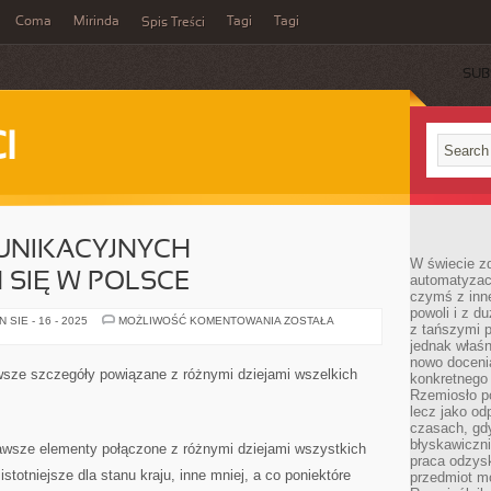
Coma
Mirinda
Tagi
Tagi
Spis Treści
SUB
I
UNIKACYJNYCH
W świecie z
 SIĘ W POLSCE
automatyzac
czymś z inne
powoli i z d
DUŻO
SIE - 16 - 2025
MOŻLIWOŚĆ KOMENTOWANIA
ZOSTAŁA
z tańszymi p
FIRM
KOMUNIKACYJNYCH
jednak właśn
ODNAJDUJĄCYCH
nowo doceni
SIĘ
awsze szczegóły powiązane z różnymi dziejami wszelkich
konkretnego
W
POLSCE
Rzemiosło po
lecz jako o
czasach, gd
błyskawiczni
zawsze elementy połączone z różnymi dziejami wszystkich
praca odzysk
stotniejsze dla stanu kraju, inne mniej, a co poniektóre
przedmiot mo