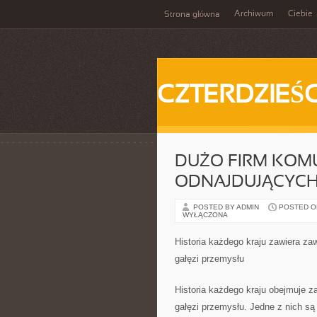
Archiwum
Ciebie
Strona główna
CZTERDZIEŚC
DUŻO FIRM KOM
ODNAJDUJĄCYCH
POSTED BY ADMIN
POSTED ON 
WYŁĄCZONA
Historia każdego kraju zawiera z
gałęzi przemysłu
Historia każdego kraju obejmuje 
gałęzi przemysłu. Jedne z nich są i