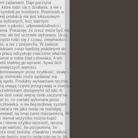
ymi zadaniami. Daje poczucie
które rodzi się z działania, a nie z
 symboli po monitorze. Rzemiosło w
ej produkcji nie jest luksusowym
la wybranych, lecz ważnym
em o jakości, odpowiedzialności i
enia. Pokazuje, że rzecz może być nie
zna, ale też uczciwie wykonana. Uczy,
zęsto rodzi się z czasu, cierpliwości i
a, a nie z pośpiechu. W świecie
duktami coraz bardziej podobnymi do
a praca odzyskuje znaczenie właśnie
niesie w sobie ślad człowieka. A ten
jeśli trudniej go wycenić, bywa dziś
enniejszych wartości.
dominowanym przez szybkość, skalę i
ję rzemiosło może wydawać się
j epoki. Produkty wytwarzane ręcznie,
użą uwagą często przegrywają w starciu
rzedmiotami dostępnymi od ręki. A
ie dziś coraz więcej osób zaczyna na
ać to, co zostało wykonane przez
 człowieka, a nie bezosobowy system.
wraca nie jako moda na nostalgię,
dpowiedź na zmęczenie masowością. W
y niemal wszystko można kupić
e i równie szybko wyrzucić, ręczna
uje wartość, bo przypomina, że
że mieć historię, charakter i trwałość.
nie tworzy rzeczy wyłącznie po to, by