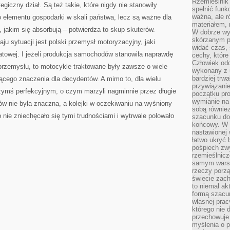
Rzemieślnik 
egiczny dział. Są też takie, które nigdy nie stanowiły
spełnić funk
ważna, ale r
o elementu gospodarki w skali państwa, lecz są ważne dla
materiałem,
, jakim się absorbują – potwierdza to skup skuterów.
W dobrze wy
skórzanym p
u sytuacji jest polski przemysł motoryzacyjny, jaki
widać czas, 
wiatowej. I jeżeli produkcja samochodów stanowiła naprawdę
cechy, które
Człowiek odc
rzemysłu, to motocykle traktowane były zawsze o wiele
wykonany z 
bardziej trwa
zącego znaczenia dla decydentów. A mimo to, dla wielu
przywiązanie
zymś perfekcyjnym, o czym marzyli nagminnie przez długie
początku pro
wymianie na 
ów nie była znaczna, a kolejki w oczekiwaniu na wyśniony
sobą również
 nie zniechęcało się tymi trudnościami i wytrwale polowało
szacunku do 
końcowy. W p
nastawionej 
łatwo ukryć 
pośpiech zwy
rzemieślnicz
samym warsz
rzeczy porzą
świecie zac
to niemal ak
formą szacu
własnej prac
którego nie 
przechowuje 
myślenia o 