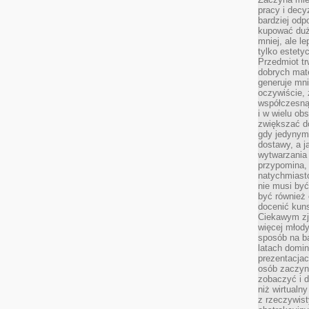
pracy i decy
bardziej odp
kupować duż
mniej, ale l
tylko estety
Przedmiot tr
dobrych mate
generuje mni
oczywiście, 
współczesną
i w wielu ob
zwiększać d
gdy jedynym 
dostawy, a j
wytwarzania
przypomina, 
natychmiast
nie musi by
być również
docenić kuns
Ciekawym zja
więcej młody
sposób na ba
latach domi
prezentacjac
osób zaczyna
zobaczyć i d
niż wirtualn
z rzeczywist