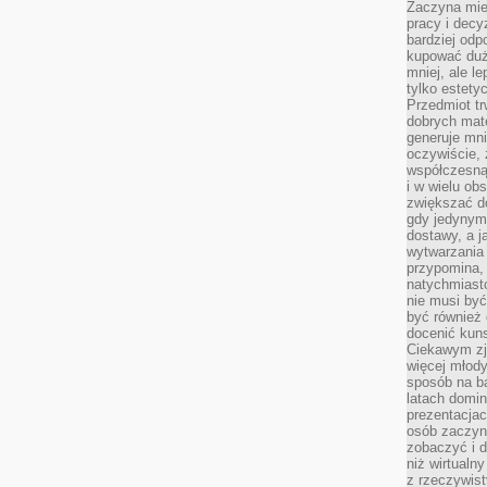
Zaczyna mieć
pracy i decy
bardziej odp
kupować duż
mniej, ale l
tylko estety
Przedmiot tr
dobrych mate
generuje mni
oczywiście, 
współczesną
i w wielu ob
zwiększać d
gdy jedynym 
dostawy, a j
wytwarzania
przypomina, 
natychmiast
nie musi by
być również
docenić kuns
Ciekawym zja
więcej młody
sposób na ba
latach domi
prezentacjac
osób zaczyna
zobaczyć i d
niż wirtualn
z rzeczywist