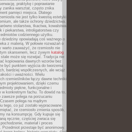
serwację, praktykę i poprawianie
y zanika warsztat, często znika
ment pamięci miejsca. Dlatego
zemiosła nie jest tylko kwestią estetyki
emium, ale także ochrony dziedzictwa.
arówno stolarstwa, tkactwa, kowalstwa
ak i piekarstwa, introligatorstwa czy
rzedmiotów codziennego użytku.
e dziedziny opowiadają coś ważnego o
wieka z materią. W połowie rozważań o
y warto zauważyć, że rzemiosło nie
ętym skansenem, lecz żywym
katalog
 stale może się rozwijać. Tradycja nie
ać kopiowania dawnych wzorów bez
oże być punktem wyjścia do tworzenia
h, bardziej współczesnych, ale wciąż
jakości i uważności. Wielu
ch rzemieślników łączy dawne techniki
ym projektowaniem, dzięki czemu
edmioty piękne, funkcjonalne i
e w konkretnym fachu. To dowód na to,
e zawsze polega na porzucaniu
. Czasem polega na mądrym
u tego, co już zostało wypracowane.
miętać, że rzemiosło zmienia sposób,
zymy na konsumpcję. Gdy kupuje się
ną ręcznie, częściej zwraca się
 pochodzenie, materiał i proces
. Przedmiot przestaje być anonimowy.
 twarz twórcy, historię warsztatu, ślad