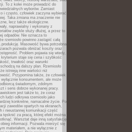
zji. To z kolei może prowadzić do
owiedzialnych wyborów. Zamiast
o i często, człowiek zaczyna wybierać
epiej. Taka zmiana ma znaczenie nie
czne, lecz także ekologiczne.
wały, naprawialny i wykonany z
riałów zwykle służy dłużej, a przez to
ej odpadów. Nie oznacza to
że rzemiosło powinno zastąpić całą
 produkcję. Masowość bywa potrzebna
szarach pozwala obniżać koszty oraz
ostępność. Problem pojawia się wtedy,
kryterium staje się cena i szybkość
akość, trwałość oraz warunki
 schodzą na dalszy plan. Rzemiosło
że istnieją inne wartości niż
owość. Przypomina także, że człowiek
ć wyłącznie konsumentem, ale może
 odbiorcą świadomym, zdolnym
zt i sens dobrze wykonanej pracy.
wiskiem jest także to, że coraz
ch ludzi odkrywa rzemiosło jako
rdziej konkretne, namacalne życie. Po
nacji zawodów opartych na ekranach,
h i nieustannej komunikacji część
 tęsknić za pracą, której efekt można
otknąć. Warsztat daje inną satysfakcję
y obieg informacji. Pozwala mierzyć się
ym materiałem, a nie wyłącznie z