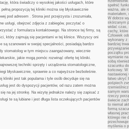
Rzemieślnik 
ację, która świadczy o wysokiej jakości usługach, które
spełnić funk
 pełną propozycją tej kliniki można się błyskawicznie
ważna, ale r
materiałem,
towej pod adresem
. Strona jest przejrzysta i zrozumiała,
W dobrze wy
skórzanym p
e usługi, obejrzeć zdjęcia z zabiegów, poczytać o
widać czas, 
rzystać z formularza kontaktowego. Na stronce tej firmy, są
cechy, które
Człowiek odc
ci, który zajmują się pacjentami w tej klinice. Wszyscy oni
wykonany z 
że są szanowani w swojej specjalności, posiadają bardzo
bardziej trwa
przywiązanie
dy stomatolog w tym miejscu zaangażowany, wiecznie
początku pro
wymianie na 
ekarskie, jakie mogą pomóc rozwinąć ofertę tej kliniki.
sobą również
ajnowszej techniki sprzęty i urządzenia stomatologiczne,
szacunku do 
końcowy. W p
iegi błyskawicznie, sprawnie a co najwyższe bezboleśnie.
nastawionej 
j kliniki jest tak popularna i tyle osób decyduje się na
łatwo ukryć 
pośpiech zwy
 usług jest do dyspozycji pacjentów, od razu zatem można
rzemieślnicz
samym warsz
się na jej stronkę. Na wizytę jednakże należy się zapisać z
rzeczy porzą
gi te są lubiane i jest długa lista oczekujących pacjentów
świecie zac
to niemal ak
formą szacu
własnej prac
którego nie 
przechowuje 
myślenia o 