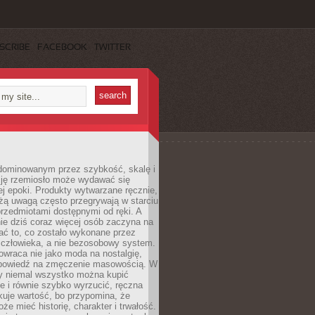
SCRIBE
FACEBOOK
TWITTER
dominowanym przez szybkość, skalę i
ję rzemiosło może wydawać się
j epoki. Produkty wytwarzane ręcznie,
użą uwagą często przegrywają w starciu
rzedmiotami dostępnymi od ręki. A
ie dziś coraz więcej osób zaczyna na
ać to, co zostało wykonane przez
 człowieka, a nie bezosobowy system.
wraca nie jako moda na nostalgię,
dpowiedź na zmęczenie masowością. W
y niemal wszystko można kupić
e i równie szybko wyrzucić, ręczna
uje wartość, bo przypomina, że
że mieć historię, charakter i trwałość.