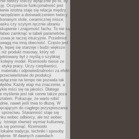
nie tworzy rzeczy wyłącznie po to, by
cję. Oczywiście funkcjonalność jest
ównie istotna staje się relacja między
 narzędziem a doświadczeniem twórcy.
konanym stole, ceramicznej misce,
asku czy szytym ręcznie ubraniu
skupienie i znajomość fachu. To nie są
 łatwo zamknąć w tabeli parametrów.
zuwa je raczej intuicyjnie. Przedmiot
uwagą ma inną obecność. Często jest
ły, lepiej się starzeje i budzi większe
 niż produkt masowy, który od
jektowany był z myślą o szybkiej
kolejny model. Rzemiosło niesie ze
 etykę pracy. Uczy cierpliwości,
materiału i odpowiedzialności za efekt
rzeciwieństwie do produkcji
wyłącznie na tempo nie pozwala tak
błędów. Każdy etap ma znaczenie, a
kle mści się na jakości. Dlatego
e myślenie jest tak cenne także poza
tatem. Pokazuje, że warto robić
dnie, nawet jeśli trwa to dłużej. W
hęcającym do ciągłego przyspieszania
t sprzeciwu. Staranność staje się
nku wobec odbiorcy, ale też wobec
y. Istnieje również wymiar kulturowy,
da się pominąć. Rzemiosło
lokalne tradycje, techniki i sposoby
pięknie. W dawnych zawodach