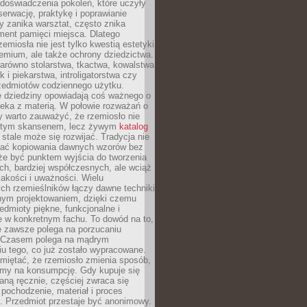
doświadczenia pokoleń, które uczyły
serwację, praktykę i poprawianie
y zanika warsztat, często znika
ment pamięci miejsca. Dlatego
zemiosła nie jest tylko kwestią estetyki
emium, ale także ochrony dziedzictwa.
arówno stolarstwa, tkactwa, kowalstwa
ak i piekarstwa, introligatorstwa czy
rzedmiotów codziennego użytku.
e dziedziny opowiadają coś ważnego o
wieka z materią. W połowie rozważań o
y warto zauważyć, że rzemiosło nie
ętym skansenem, lecz żywym
katalog
 stale może się rozwijać. Tradycja nie
ać kopiowania dawnych wzorów bez
oże być punktem wyjścia do tworzenia
h, bardziej współczesnych, ale wciąż
jakości i uważności. Wielu
ch rzemieślników łączy dawne techniki
ym projektowaniem, dzięki czemu
edmioty piękne, funkcjonalne i
e w konkretnym fachu. To dowód na to,
e zawsze polega na porzucaniu
. Czasem polega na mądrym
u tego, co już zostało wypracowane.
miętać, że rzemiosło zmienia sposób,
zymy na konsumpcję. Gdy kupuje się
ną ręcznie, częściej zwraca się
 pochodzenie, materiał i proces
. Przedmiot przestaje być anonimowy.