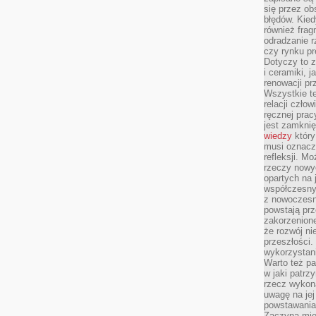
się przez ob
błędów. Kied
również frag
odradzanie r
czy rynku pr
Dotyczy to z
i ceramiki, j
renowacji p
Wszystkie t
relacji czło
ręcznej prac
jest zamkni
wiedzy
który
musi oznacz
refleksji. M
rzeczy nowyc
opartych na 
współczesny
z nowoczesn
powstają prz
zakorzenion
że rozwój ni
przeszłości
wykorzystani
Warto też pa
w jaki patr
rzecz wykona
uwagę na jej
powstawania
Zaczyna mieć