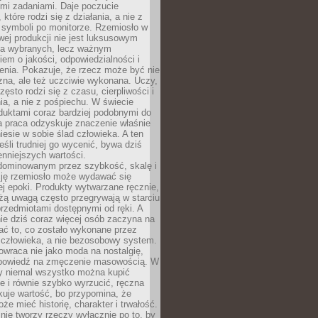
ymi zadaniami. Daje poczucie
które rodzi się z działania, a nie z
 symboli po monitorze. Rzemiosło w
ej produkcji nie jest luksusowym
la wybranych, lecz ważnym
em o jakości, odpowiedzialności i
enia. Pokazuje, że rzecz może być nie
zna, ale też uczciwie wykonana. Uczy,
zęsto rodzi się z czasu, cierpliwości i
a, a nie z pośpiechu. W świecie
duktami coraz bardziej podobnymi do
a praca odzyskuje znaczenie właśnie
niesie w sobie ślad człowieka. A ten
jeśli trudniej go wycenić, bywa dziś
enniejszych wartości.
dominowanym przez szybkość, skalę i
ję rzemiosło może wydawać się
j epoki. Produkty wytwarzane ręcznie,
użą uwagą często przegrywają w starciu
rzedmiotami dostępnymi od ręki. A
ie dziś coraz więcej osób zaczyna na
ać to, co zostało wykonane przez
 człowieka, a nie bezosobowy system.
wraca nie jako moda na nostalgię,
dpowiedź na zmęczenie masowością. W
y niemal wszystko można kupić
e i równie szybko wyrzucić, ręczna
uje wartość, bo przypomina, że
że mieć historię, charakter i trwałość.
nie tworzy rzeczy wyłącznie po to, by