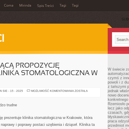
Coma
Mirinda
Tagi
Tagi
Spis Treści
SUB
I
JĄCĄ PROPOZYCJĘ
W świecie z
LINIKA STOMATOLOGICZNA W
automatyzac
czymś z inne
powoli i z d
z tańszymi p
jednak właśn
NADER
SIE - 15 - 2025
MOŻLIWOŚĆ KOMENTOWANIA
ZOSTAŁA
POCIĄGAJĄCĄ
nowo doceni
PROPOZYCJĘ
konkretnego
PRZEDSTAWIA
KLINIKA
Rzemiosło po
dzo trudne
STOMATOLOGICZNA
lecz jako o
W
czasach, gd
KRAKOWIE
błyskawiczni
ę prezentuje klinika stomatologiczna w Krakowie, która
praca odzysk
aprawy i poprawy postaci uzębienia i dziąseł. Klinika ta
przedmiot mo