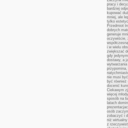
pracy i decy
bardziej odp
kupować duż
mniej, ale l
tylko estety
Przedmiot tr
dobrych mate
generuje mni
oczywiście, 
współczesną
i w wielu ob
zwiększać d
gdy jedynym 
dostawy, a j
wytwarzania
przypomina, 
natychmiast
nie musi by
być również
docenić kuns
Ciekawym zja
więcej młody
sposób na ba
latach domi
prezentacjac
osób zaczyna
zobaczyć i d
niż wirtualn
z rzeczywist