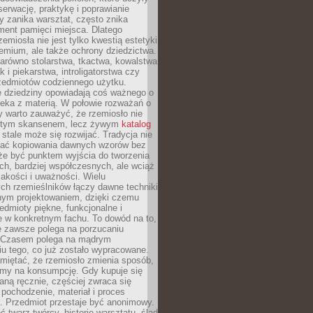
serwację, praktykę i poprawianie
y zanika warsztat, często znika
ment pamięci miejsca. Dlatego
zemiosła nie jest tylko kwestią estetyki
emium, ale także ochrony dziedzictwa.
arówno stolarstwa, tkactwa, kowalstwa
ak i piekarstwa, introligatorstwa czy
rzedmiotów codziennego użytku.
e dziedziny opowiadają coś ważnego o
wieka z materią. W połowie rozważań o
y warto zauważyć, że rzemiosło nie
ętym skansenem, lecz żywym
katalog
 stale może się rozwijać. Tradycja nie
ać kopiowania dawnych wzorów bez
oże być punktem wyjścia do tworzenia
h, bardziej współczesnych, ale wciąż
jakości i uważności. Wielu
ch rzemieślników łączy dawne techniki
ym projektowaniem, dzięki czemu
edmioty piękne, funkcjonalne i
e w konkretnym fachu. To dowód na to,
e zawsze polega na porzucaniu
. Czasem polega na mądrym
u tego, co już zostało wypracowane.
miętać, że rzemiosło zmienia sposób,
zymy na konsumpcję. Gdy kupuje się
ną ręcznie, częściej zwraca się
 pochodzenie, materiał i proces
. Przedmiot przestaje być anonimowy.
 twarz twórcy, historię warsztatu, ślad