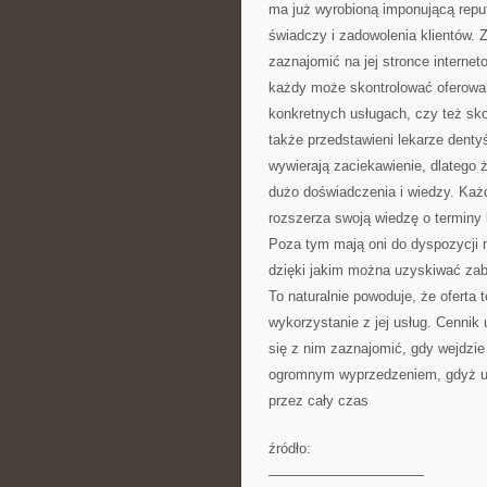
ma już wyrobioną imponującą reput
świadczy i zadowolenia klientów. Z
zaznajomić na jej stronce interne
każdy może skontrolować oferowan
konkretnych usługach, czy też sko
także przedstawieni lekarze dentyś
wywierają zaciekawienie, dlatego 
dużo doświadczenia i wiedzy. Każ
rozszerza swoją wiedzę o terminy l
Poza tym mają oni do dyspozycji n
dzięki jakim można uzyskiwać zab
To naturalnie powoduje, że oferta te
wykorzystanie z jej usług. Cennik
się z nim zaznajomić, gdy wejdzie 
ogromnym wyprzedzeniem, gdyż usłu
przez cały czas
źródło:
———————————