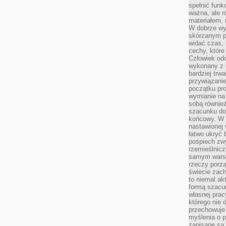
spełnić funk
ważna, ale r
materiałem,
W dobrze wy
skórzanym p
widać czas, 
cechy, które
Człowiek odc
wykonany z 
bardziej trwa
przywiązanie
początku pro
wymianie na 
sobą również
szacunku do 
końcowy. W p
nastawionej 
łatwo ukryć 
pośpiech zwy
rzemieślnicz
samym warsz
rzeczy porzą
świecie zac
to niemal ak
formą szacu
własnej prac
którego nie 
przechowuje 
myślenia o 
zapisane są 