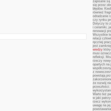
zapisane są 
się przez ob
błędów. Kied
również frag
odradzanie r
czy rynku pr
Dotyczy to z
i ceramiki, j
renowacji p
Wszystkie t
relacji czło
ręcznej prac
jest zamkni
wiedzy
który
musi oznacz
refleksji. M
rzeczy nowyc
opartych na 
współczesny
z nowoczesn
powstają prz
zakorzenion
że rozwój ni
przeszłości
wykorzystani
Warto też pa
w jaki patr
rzecz wykona
uwagę na jej
powstawania