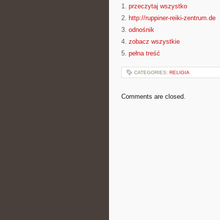
1.
przeczytaj wszystko
2.
http://ruppiner-reiki-zentrum.de
3.
odnośnik
4.
zobacz wszystkie
5.
pełna treść
CATEGORIES:
RELIGIA
Comments are closed.