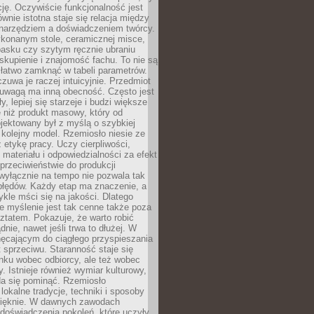
cję. Oczywiście funkcjonalność jest
ównie istotna staje się relacja między
 narzędziem a doświadczeniem twórcy.
konanym stole, ceramicznej misce,
asku czy szytym ręcznie ubraniu
skupienie i znajomość fachu. To nie są
 łatwo zamknąć w tabeli parametrów.
zuwa je raczej intuicyjnie. Przedmiot
uwagą ma inną obecność. Często jest
ły, lepiej się starzeje i budzi większe
 niż produkt masowy, który od
jektowany był z myślą o szybkiej
kolejny model. Rzemiosło niesie ze
 etykę pracy. Uczy cierpliwości,
materiału i odpowiedzialności za efekt
rzeciwieństwie do produkcji
wyłącznie na tempo nie pozwala tak
błędów. Każdy etap ma znaczenie, a
kle mści się na jakości. Dlatego
e myślenie jest tak cenne także poza
tatem. Pokazuje, że warto robić
dnie, nawet jeśli trwa to dłużej. W
hęcającym do ciągłego przyspieszania
t sprzeciwu. Staranność staje się
nku wobec odbiorcy, ale też wobec
y. Istnieje również wymiar kulturowy,
da się pominąć. Rzemiosło
lokalne tradycje, techniki i sposoby
pięknie. W dawnych zawodach
doświadczenia pokoleń, które uczyły