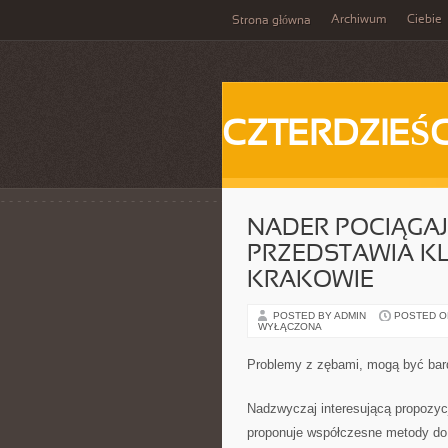
Archiwum
Ciebie
Strona główna
CZTERDZIEŚC
NADER POCIĄGA
PRZEDSTAWIA K
KRAKOWIE
POSTED BY ADMIN
POSTED ON 
WYŁĄCZONA
Problemy z zębami, mogą być bar
Nadzwyczaj interesującą propozycj
proponuje współczesne metody do n