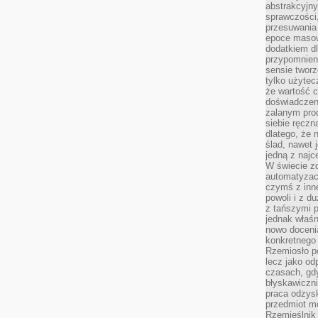
abstrakcyjn
sprawczości, 
przesuwania
epoce masow
dodatkiem d
przypomnieni
sensie tworz
tylko użytec
że wartość c
doświadczeni
zalanym pro
siebie ręczn
dlatego, że 
ślad, nawet 
jedną z najc
W świecie z
automatyzac
czymś z inne
powoli i z d
z tańszymi p
jednak właśn
nowo doceni
konkretnego
Rzemiosło po
lecz jako o
czasach, gd
błyskawiczni
praca odzysk
przedmiot mo
Rzemieślnik 