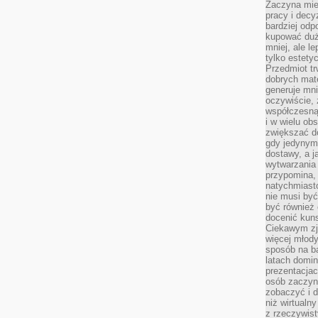
Zaczyna mieć
pracy i decy
bardziej odp
kupować duż
mniej, ale l
tylko estety
Przedmiot tr
dobrych mate
generuje mni
oczywiście, 
współczesną
i w wielu ob
zwiększać d
gdy jedynym 
dostawy, a j
wytwarzania
przypomina, 
natychmiast
nie musi by
być również
docenić kuns
Ciekawym zja
więcej młody
sposób na ba
latach domi
prezentacjac
osób zaczyna
zobaczyć i d
niż wirtualn
z rzeczywist