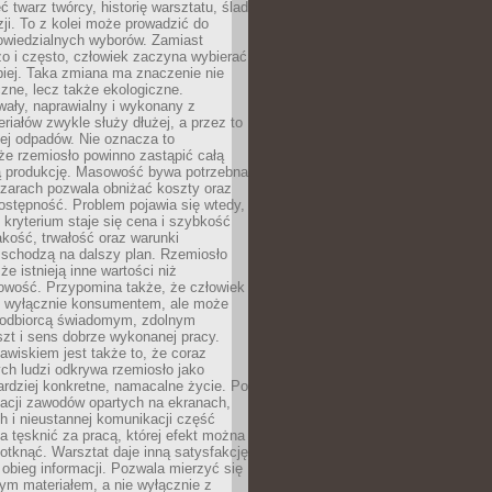
 twarz twórcy, historię warsztatu, ślad
zji. To z kolei może prowadzić do
owiedzialnych wyborów. Zamiast
o i często, człowiek zaczyna wybierać
epiej. Taka zmiana ma znaczenie nie
czne, lecz także ekologiczne.
wały, naprawialny i wykonany z
riałów zwykle służy dłużej, a przez to
ej odpadów. Nie oznacza to
że rzemiosło powinno zastąpić całą
 produkcję. Masowość bywa potrzebna
szarach pozwala obniżać koszty oraz
ostępność. Problem pojawia się wtedy,
kryterium staje się cena i szybkość
akość, trwałość oraz warunki
 schodzą na dalszy plan. Rzemiosło
że istnieją inne wartości niż
owość. Przypomina także, że człowiek
ć wyłącznie konsumentem, ale może
 odbiorcą świadomym, zdolnym
zt i sens dobrze wykonanej pracy.
wiskiem jest także to, że coraz
ch ludzi odkrywa rzemiosło jako
rdziej konkretne, namacalne życie. Po
nacji zawodów opartych na ekranach,
h i nieustannej komunikacji część
 tęsknić za pracą, której efekt można
otknąć. Warsztat daje inną satysfakcję
y obieg informacji. Pozwala mierzyć się
ym materiałem, a nie wyłącznie z