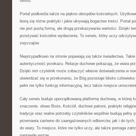
sensu.
Portal podkreśla także na piękno obrzędów kościelnych. Użytkow
biorą się różne praktyki i jakie ukrywają bogactwo treści. Portal 
nie jest pustą formą, ale drogą przekazywania wartości. Dzięki t
przeżywać kościelne wydarzenia. To serwis, który uczy odczyty
zwyczajów.
Nieprzypadkowo na stronie pojawiają się także świadectwa. Takie 
autentyczność przekazu. Relacje duchowe pokazują, że wiara prz
Dzięki nim czytelnik może zobaczyć własne doświadczenia w now
utwierdzać się w przekonaniu, że Bóg pozostaje blisko człowieka 
pełni nie tylko funkcję informacyjną, lecz także miejsce umocnien
Cały serwis buduje uporządkowaną platformę duchową, w której k
znaczenie. słowo Boże, Kościół, duchowi patroni, praktyki religijn
tradycje oraz realne potrzeby czytelników wspólnie budują pełny p
przemawia zarówno do zaangażowanych odbiorców, jak i do tych, k
do wiary. To miejsce, które nie tylko uczy, ale także pomaga zat
naprawdę ważne.