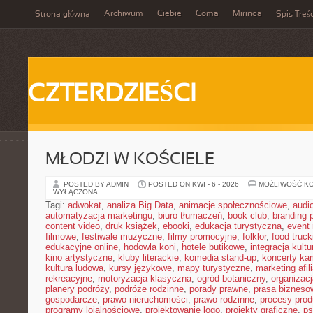
Archiwum
Ciebie
Coma
Mirinda
Strona główna
Spis Treśc
CZTERDZIEŚCI
MŁODZI W KOŚCIELE
POSTED BY ADMIN
POSTED ON KWI - 6 - 2026
MOŻLIWOŚĆ K
WYŁĄCZONA
Tagi:
adwokat
,
analiza Big Data
,
animacje społecznościowe
,
audi
automatyzacja marketingu
,
biuro tłumaczeń
,
book club
,
branding 
content video
,
druk książek
,
ebooki
,
edukacja turystyczna
,
event
filmowe
,
festiwale muzyczne
,
filmy promocyjne
,
folklor
,
food truck
edukacyjne online
,
hodowla koni
,
hotele butikowe
,
integracja kult
kino artystyczne
,
kluby literackie
,
komedia stand-up
,
koncerty ka
kultura ludowa
,
kursy językowe
,
mapy turystyczne
,
marketing afil
rekreacyjne
,
motoryzacja klasyczna
,
ogród botaniczny
,
organizac
planery podróży
,
podróże rodzinne
,
porady prawne
,
prasa bizneso
gospodarcze
,
prawo nieruchomości
,
prawo rodzinne
,
procesy prod
programy lojalnościowe
,
projektowanie logo
,
projekty graficzne
,
ps