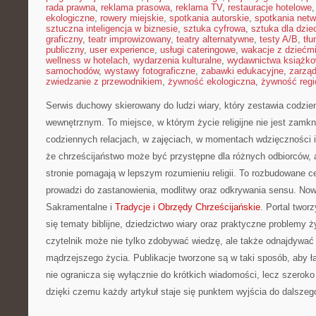
rada prawna
,
reklama prasowa
,
reklama TV
,
restauracje hotelowe
ekologiczne
,
rowery miejskie
,
spotkania autorskie
,
spotkania net
sztuczna inteligencja w biznesie
,
sztuka cyfrowa
,
sztuka dla dzie
graficzny
,
teatr improwizowany
,
teatry alternatywne
,
testy A/B
,
tł
publiczny
,
user experience
,
usługi cateringowe
,
wakacje z dziećm
wellness w hotelach
,
wydarzenia kulturalne
,
wydawnictwa książk
samochodów
,
wystawy fotograficzne
,
zabawki edukacyjne
,
zarzą
zwiedzanie z przewodnikiem
,
żywność ekologiczna
,
żywność regi
Serwis duchowy skierowany do ludzi wiary, który zestawia codzi
wewnętrznym. To miejsce, w którym życie religijne nie jest zamknię
codziennych relacjach, w zajęciach, w momentach wdzięczności i
że chrześcijaństwo może być przystępne dla różnych odbiorców, 
stronie pomagają w lepszym rozumieniu religii. To rozbudowane c
prowadzi do zastanowienia, modlitwy oraz odkrywania sensu. Now
Sakramentalne i
Tradycje i Obrzędy Chrześcijańskie
. Portal twor
się tematy biblijne, dziedzictwo wiary oraz praktyczne problemy 
czytelnik może nie tylko zdobywać wiedzę, ale także odnajdywa
mądrzejszego życia. Publikacje tworzone są w taki sposób, aby łą
nie ogranicza się wyłącznie do krótkich wiadomości, lecz szerok
dzięki czemu każdy artykuł staje się punktem wyjścia do dalsze