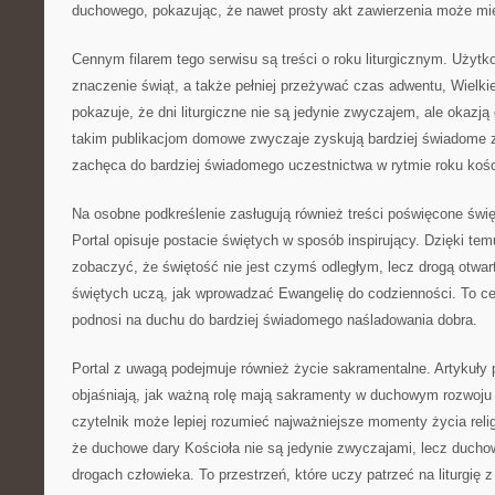
duchowego, pokazując, że nawet prosty akt zawierzenia może mi
Cennym filarem tego serwisu są treści o roku liturgicznym. Użyt
znaczenie świąt, a także pełniej przeżywać czas adwentu, Wielkie
pokazuje, że dni liturgiczne nie są jedynie zwyczajem, ale okazją
takim publikacjom domowe zwyczaje zyskują bardziej świadome z
zachęca do bardziej świadomego uczestnictwa w rytmie roku kośc
Na osobne podkreślenie zasługują również treści poświęcone świ
Portal opisuje postacie świętych w sposób inspirujący. Dzięki t
zobaczyć, że świętość nie jest czymś odległym, lecz drogą otwart
świętych uczą, jak wprowadzać Ewangelię do codzienności. To cenn
podnosi na duchu do bardziej świadomego naśladowania dobra.
Portal z uwagą podejmuje również życie sakramentalne. Artykuły 
objaśniają, jak ważną rolę mają sakramenty w duchowym rozwoju 
czytelnik może lepiej rozumieć najważniejsze momenty życia reli
że duchowe dary Kościoła nie są jedynie zwyczajami, lecz duch
drogach człowieka. To przestrzeń, które uczy patrzeć na liturgię