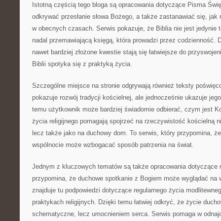
Istotną częścią tego bloga są opracowania dotyczące Pisma Świę
odkrywać przesłanie słowa Bożego, a także zastanawiać się, jak r
w obecnych czasach. Serwis pokazuje, że Biblia nie jest jedynie 
nadal przemawiającą księgą, która prowadzi przez codzienność.
nawet bardziej złożone kwestie stają się łatwiejsze do przyswojeni
Biblii spotyka się z praktyką życia.
Szczególne miejsce na stronie odgrywają również teksty poświęc
pokazuje rozwój tradycji kościelnej, ale jednocześnie ukazuje je
temu użytkownik może bardziej świadomie odbierać, czym jest Ko
życia religijnego pomagają spojrzeć na rzeczywistość kościelną nie
lecz także jako na duchowy dom. To serwis, który przypomina, ż
wspólnocie może wzbogacać sposób patrzenia na świat.
Jednym z kluczowych tematów są także opracowania dotyczące n
przypomina, że duchowe spotkanie z Bogiem może wyglądać na w
znajduje tu podpowiedzi dotyczące regularnego życia modlitewneg
praktykach religijnych. Dzięki temu łatwiej odkryć, że życie duch
schematyczne, lecz umocnieniem serca. Serwis pomaga w odnaj