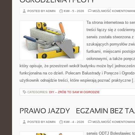
OGRODZENIA I PŁOTY
POSTED BY ADMIN
KWI - 5 - 2026
MOŻLIWOŚĆ KOMENTOWAN
Ta strona internetowa to se
treści łączy się z codzien
serwis została stworzona z
szukających pomysłów zwi
furtkami, miejscami postoj
osłonowymi, a także poręcz
który opisuje, że przestrzeń wokół budynku może być jednocześni
funkcjonalna na co dzień. Polecam Balustrady i Poręcze i Ogrodze
użytkownik odnajdzie treści, które wspierają poznać praktyczne [
CATEGORIES:
DIY – ZRÓB TO SAM W OGRODZIE
PRAWO JAZDY – EGZAMIN BEZ TA
POSTED BY ADMIN
KWI - 4 - 2026
MOŻLIWOŚĆ KOMENTOWAN
serwis ODTJ Bolesławiec to