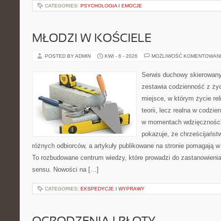
CATEGORIES:
PSYCHOLOGIA I EMOCJE
MŁODZI W KOŚCIELE
POSTED BY ADMIN
KWI - 6 - 2026
MOŻLIWOŚĆ KOMENTOWAN
Serwis duchowy skierowany 
zestawia codzienność z ż
miejsce, w którym życie rel
teorii, lecz realna w codzie
w momentach wdzięczności 
pokazuje, że chrześcijańst
różnych odbiorców, a artykuły publikowane na stronie pomagają w 
To rozbudowane centrum wiedzy, które prowadzi do zastanowienia
sensu. Nowości na […]
CATEGORIES:
EKSPEDYCJE I WYPRAWY