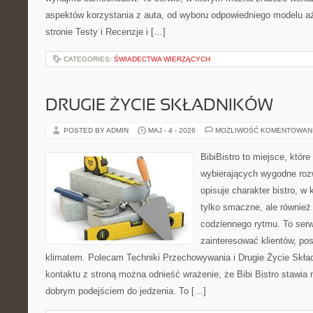
aspektów korzystania z auta, od wyboru odpowiedniego modelu aż
stronie Testy i Recenzje i […]
CATEGORIES:
ŚWIADECTWA WIERZĄCYCH
DRUGIE ŻYCIE SKŁADNIKÓW
POSTED BY ADMIN
MAJ - 4 - 2026
MOŻLIWOŚĆ KOMENTOWAN
BibiBistro to miejsce, któr
wybierających wygodne rozw
opisuje charakter bistro, w
tylko smaczne, ale równie
codziennego rytmu. To serw
zainteresować klientów, po
klimatem. Polecam Techniki Przechowywania i Drugie Życie Skła
kontaktu z stroną można odnieść wrażenie, że Bibi Bistro stawia 
dobrym podejściem do jedzenia. To […]