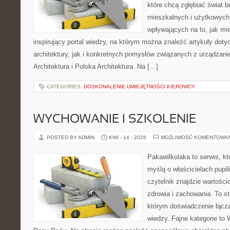
które chcą zgłębiać świat b
mieszkalnych i użytkowych,
wpływających na to, jak mi
inspirujący portal wiedzy, na którym można znaleźć artykuły doty
architektury, jak i konkretnych pomysłów związanych z urządza
Architektura i Polska Architektura. Na […]
CATEGORIES:
DOSKONALENIE UMIEJĘTNOŚCI KIEROWCY
WYCHOWANIE I SZKOLENIE
POSTED BY ADMIN
KWI - 14 - 2026
MOŻLIWOŚĆ KOMENTOWA
Pakawilkolaka to serwis, kt
myślą o właścicielach pupil
czytelnik znajdzie wartości
zdrowia i zachowania. To s
którym doświadczenie łączą
wiedzy. Fajne kategorie to 