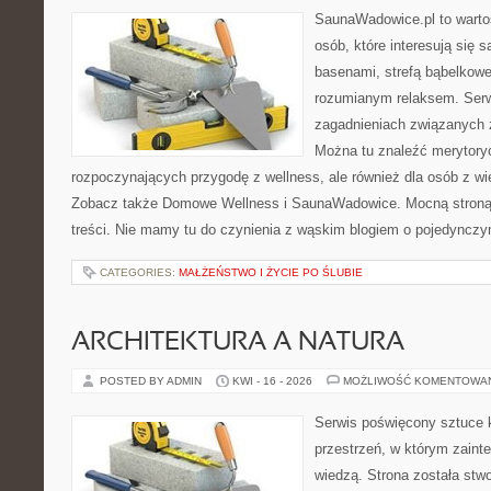
SaunaWadowice.pl to wartośc
osób, które interesują się 
basenami, strefą bąbelkowe
rozumianym relaksem. Serw
zagadnieniach związanych z
Można tu znaleźć merytoryc
rozpoczynających przygodę z wellness, ale również dla osób z 
Zobacz także Domowe Wellness i SaunaWadowice. Mocną stroną 
treści. Nie mamy tu do czynienia z wąskim blogiem o pojedyncz
CATEGORIES:
MAŁŻEŃSTWO I ŻYCIE PO ŚLUBIE
ARCHITEKTURA A NATURA
POSTED BY ADMIN
KWI - 16 - 2026
MOŻLIWOŚĆ KOMENTOWA
Serwis poświęcony sztuce k
przestrzeń, w którym zaint
wiedzą. Strona została stw