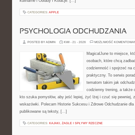
kulinarne i Obiady i Kolacje. […]
CATEGORIES:
APPLE
PSYCHOLOGIA ODCHUDZANIA
POSTED BY ADMIN
KWI - 21 - 2026
MOŻLIWOŚĆ KOMENTOWA
MagicalJune to miejsce, kt
osobach, które chcą zadbać
codzienność i spojrzeć na 
praktyczny. To serwis por
tematom takim jak odchudz
codzienny trening, a także
kto szuka pomysłów, aby jeść lepiej, żyć lżej i czuć się pewniej,
wskazówki. Polecam Historie Sukcesu i Zdrowe Odchudzanie dla 
publikowane są teksty, […]
CATEGORIES:
KAJAKI, ŻAGLE I SPŁYWY RZECZNE