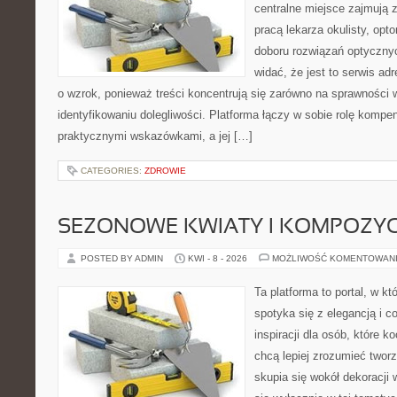
centralne miejsce zajmują 
pracą lekarza okulisty, opt
doboru rozwiązań optycznyc
widać, że jest to serwis a
o wzrok, ponieważ treści koncentrują się zarówno na sprawności w
identyfikowaniu dolegliwości. Platforma łączy w sobie rolę kompe
praktycznymi wskazówkami, a jej […]
CATEGORIES:
ZDROWIE
SEZONOWE KWIATY I KOMPOZYC
POSTED BY ADMIN
KWI - 8 - 2026
MOŻLIWOŚĆ KOMENTOWAN
Ta platforma to portal, w k
spotyka się z elegancją i c
inspiracji dla osób, które k
chcą lepiej zrozumieć twor
skupia się wokół dekoracji