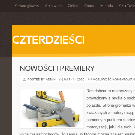
Archiwum
Ciebie
Coma
Mirinda
Strona główna
Spis Treśc
CZTERDZIEŚCI
NOWOŚCI I PREMIERY
POSTED BY ADMIN
MAJ - 4 - 2026
MOŻLIWOŚĆ KOMENTOWAN
Rentdabcar to motoryzacyjn
prowadzony z myślą o osob
pojazdu. Strona gromadzi 
związanych z motoryzacją,
pomocnym punktem startow
motoryzacji, jak i dla tych,
wynajmu samochodów. To serwis, w którym można znaleźć wska