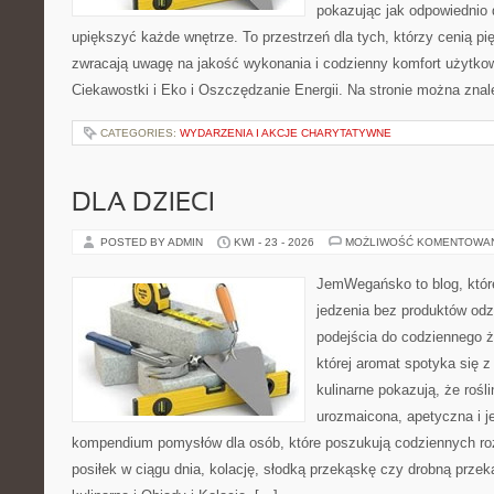
pokazując jak odpowiednio 
upiększyć każde wnętrze. To przestrzeń dla tych, którzy cenią pi
zwracają uwagę na jakość wykonania i codzienny komfort użytkow
Ciekawostki i Eko i Oszczędzanie Energii. Na stronie można zna
CATEGORIES:
WYDARZENIA I AKCJE CHARYTATYWNE
DLA DZIECI
POSTED BY ADMIN
KWI - 23 - 2026
MOŻLIWOŚĆ KOMENTOWA
JemWegańsko to blog, które
jedzenia bez produktów od
podejścia do codziennego ż
której aromat spotyka się 
kulinarne pokazują, że roś
urozmaicona, apetyczna i j
kompendium pomysłów dla osób, które poszukują codziennych ro
posiłek w ciągu dnia, kolację, słodką przekąskę czy drobną prze