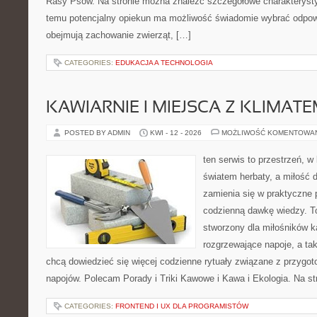
Rasy Psów. Na stronie można znaleźć szczegółowe charakterystyk
temu potencjalny opiekun ma możliwość świadomie wybrać odpowi
obejmują zachowanie zwierząt, […]
CATEGORIES:
EDUKACJA A TECHNOLOGIA
KAWIARNIE I MIEJSCA Z KLIMAT
POSTED BY ADMIN
KWI - 12 - 2026
MOŻLIWOŚĆ KOMENTOWA
ten serwis to przestrzeń, w
światem herbaty, a miłość
zamienia się w praktyczne p
codzienną dawkę wiedzy. To
stworzony dla miłośników 
rozgrzewające napoje, a tak
chcą dowiedzieć się więcej codzienne rytuały związane z przygo
napojów. Polecam Porady i Triki Kawowe i Kawa i Ekologia. Na s
CATEGORIES:
FRONTEND I UX DLA PROGRAMISTÓW