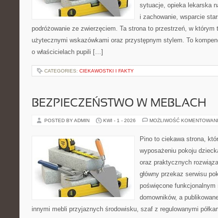
sytuacje, opieka lekarska 
i zachowanie, wsparcie sta
podróżowanie ze zwierzęciem. Ta strona to przestrzeń, w którym t
użytecznymi wskazówkami oraz przystępnym stylem. To kompend
o właścicielach pupili […]
CATEGORIES:
CIEKAWOSTKI I FAKTY
BEZPIECZEŃSTWO W MEBLACH
POSTED BY ADMIN
KWI - 1 - 2026
MOŻLIWOŚĆ KOMENTOWAN
Pino to ciekawa strona, któ
wyposażeniu pokoju dziec
oraz praktycznych rozwiąz
główny przekaz serwisu pok
poświęcone funkcjonalnym 
domowników, a publikowane
innymi mebli przyjaznych środowisku, szaf z regulowanymi półka