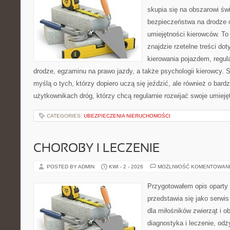
skupia się na obszarowi św
bezpieczeństwa na drodze 
umiejętności kierowców. To 
znajdzie rzetelne treści do
kierowania pojazdem, regul
drodze, egzaminu na prawo jazdy, a także psychologii kierowcy. 
myślą o tych, którzy dopiero uczą się jeździć, ale również o bar
użytkownikach dróg, którzy chcą regularnie rozwijać swoje umieję
CATEGORIES:
UBEZPIECZENIA NIERUCHOMOŚCI
CHOROBY I LECZENIE
POSTED BY ADMIN
KWI - 2 - 2026
MOŻLIWOŚĆ KOMENTOWAN
Przygotowałem opis oparty 
przedstawia się jako serwis
dla miłośników zwierząt i o
diagnostyka i leczenie, odż