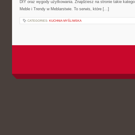
DIY oraz wygody użytkowania. Znajdziesz na stronie takie kategor
Meble i Trendy w Meblarstwie. To serwis, które […]
CATEGORIES:
KUCHNIA MYŚLIWSKA