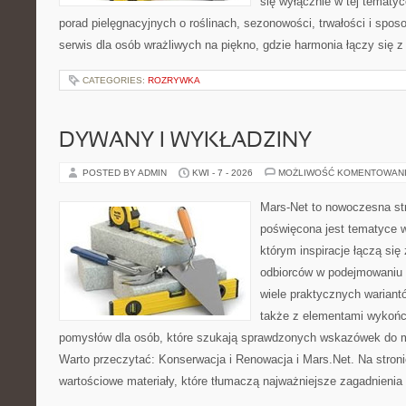
się wyłącznie w tej tematyc
porad pielęgnacyjnych o roślinach, sezonowości, trwałości i sp
serwis dla osób wrażliwych na piękno, gdzie harmonia łączy się 
CATEGORIES:
ROZRYWKA
DYWANY I WYKŁADZINY
POSTED BY ADMIN
KWI - 7 - 2026
MOŻLIWOŚĆ KOMENTOWAN
Mars-Net to nowoczesna str
poświęcona jest tematyce w
którym inspiracje łączą się
odbiorców w podejmowaniu t
wiele praktycznych wariant
także z elementami wykoń
pomysłów dla osób, które szukają sprawdzonych wskazówek do m
Warto przeczytać: Konserwacja i Renowacja i Mars.Net. Na stron
wartościowe materiały, które tłumaczą najważniejsze zagadnienia