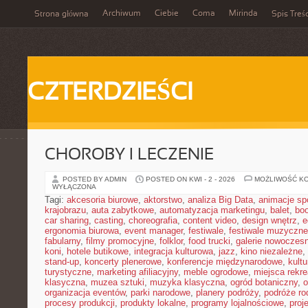
Archiwum
Ciebie
Coma
Mirinda
Strona główna
Spis Treśc
CZTERDZIEŚCI
CHOROBY I LECZENIE
POSTED BY ADMIN
POSTED ON KWI - 2 - 2026
MOŻLIWOŚĆ K
WYŁĄCZONA
Tagi:
akcesoria biurowe
,
aktorstwo
,
analiza Big Data
,
animacje sp
krajobrazu
,
auta zabytkowe
,
automatyzacja marketingu
,
balet
,
boo
car sharing
,
casting
,
choreografia
,
content video
,
design wnętrz
,
e
ergonomia biurowa
,
event manager
,
festiwale
,
festiwale muzyczne
fabularny
,
filmy promocyjne
,
folklor
,
food trucki
,
galerie nowoczes
koni
,
hotele butikowe
,
integracja kulturowa
,
jazz
,
kino niezależne
,
stand-up
,
koncerty plenerowe
,
konferencje międzynarodowe
,
kult
turystyczne
,
marketing afiliacyjny
,
meble ogrodowe
,
miejsca rekr
klasyczna
,
muzea sztuki
,
muzyka klasyczna
,
ogród botaniczny
,
o
organizacja eventów
,
parki narodowe
,
planery podróży
,
podróże ro
procesy produkcji
,
produkty lokalne
,
programy lojalnościowe
,
proj