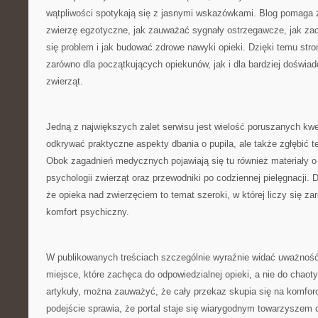
wątpliwości spotykają się z jasnymi wskazówkami. Blog pomaga 
zwierzę egzotyczne, jak zauważać sygnały ostrzegawcze, jak za
się problem i jak budować zdrowe nawyki opieki. Dzięki temu stro
zarówno dla początkujących opiekunów, jak i dla bardziej doświa
zwierząt.
Jedną z największych zalet serwisu jest wielość poruszanych kwe
odkrywać praktyczne aspekty dbania o pupila, ale także zgłębić tem
Obok zagadnień medycznych pojawiają się tu również materiały o
psychologii zwierząt oraz przewodniki po codziennej pielęgnacji. 
że opieka nad zwierzęciem to temat szeroki, w której liczy się zar
komfort psychiczny.
W publikowanych treściach szczególnie wyraźnie widać uważność
miejsce, które zachęca do odpowiedzialnej opieki, a nie do chaot
artykuły, można zauważyć, że cały przekaz skupia się na komforci
podejście sprawia, że portal staje się wiarygodnym towarzyszem c