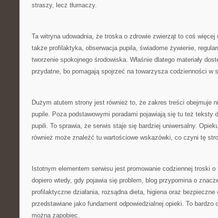
straszy, lecz tłumaczy.
Ta witryna udowadnia, że troska o zdrowie zwierząt to coś więcej
także profilaktyka, obserwacja pupila, świadome żywienie, regular
tworzenie spokojnego środowiska. Właśnie dlatego materiały dost
przydatne, bo pomagają spojrzeć na towarzysza codzienności w s
Dużym atutem strony jest również to, że zakres treści obejmuje ni
pupile. Poza podstawowymi poradami pojawiają się tu też teksty
pupili. To sprawia, że serwis staje się bardziej uniwersalny. Opie
również może znaleźć tu wartościowe wskazówki, co czyni tę str
Istotnym elementem serwisu jest promowanie codziennej troski o
dopiero wtedy, gdy pojawia się problem, blog przypomina o znac
profilaktyczne działania, rozsądna dieta, higiena oraz bezpieczne 
przedstawiane jako fundament odpowiedzialnej opieki. To bardzo
można zapobiec.