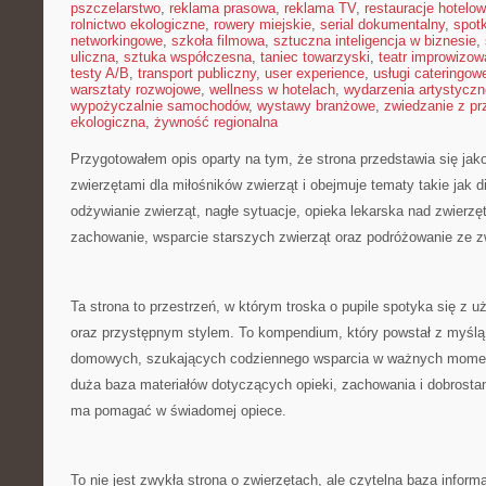
pszczelarstwo
,
reklama prasowa
,
reklama TV
,
restauracje hotelo
rolnictwo ekologiczne
,
rowery miejskie
,
serial dokumentalny
,
spotk
networkingowe
,
szkoła filmowa
,
sztuczna inteligencja w biznesie
,
uliczna
,
sztuka współczesna
,
taniec towarzyski
,
teatr improwizow
testy A/B
,
transport publiczny
,
user experience
,
usługi cateringow
warsztaty rozwojowe
,
wellness w hotelach
,
wydarzenia artystyczn
wypożyczalnie samochodów
,
wystawy branżowe
,
zwiedzanie z p
ekologiczna
,
żywność regionalna
Przygotowałem opis oparty na tym, że strona przedstawia się jak
zwierzętami dla miłośników zwierząt i obejmuje tematy takie jak d
odżywianie zwierząt, nagłe sytuacje, opieka lekarska nad zwierzęt
zachowanie, wsparcie starszych zwierząt oraz podróżowanie ze z
Ta strona to przestrzeń, w którym troska o pupile spotyka się 
oraz przystępnym stylem. To kompendium, który powstał z myślą o
domowych, szukających codziennego wsparcia w ważnych momen
duża baza materiałów dotyczących opieki, zachowania i dobrostan
ma pomagać w świadomej opiece.
To nie jest zwykła strona o zwierzętach, ale czytelna baza inform