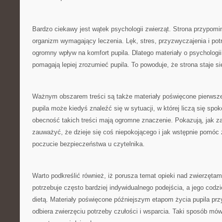
Bardzo ciekawy jest wątek psychologii zwierząt. Strona przypomin
organizm wymagający leczenia. Lęk, stres, przyzwyczajenia i po
ogromny wpływ na komfort pupila. Dlatego materiały o psychologii p
pomagają lepiej zrozumieć pupila. To powoduje, że strona staje si
Ważnym obszarem treści są także materiały poświęcone pierwsze
pupila może kiedyś znaleźć się w sytuacji, w której liczą się spok
obecność takich treści mają ogromne znaczenie. Pokazują, jak z
zauważyć, że dzieje się coś niepokojącego i jak wstępnie pomóc 
poczucie bezpieczeństwa u czytelnika.
Warto podkreślić również, iż porusza temat opieki nad zwierzętam
potrzebuje często bardziej indywidualnego podejścia, a jego codz
dietą. Materiały poświęcone późniejszym etapom życia pupila prz
odbiera zwierzęciu potrzeby czułości i wsparcia. Taki sposób mówi