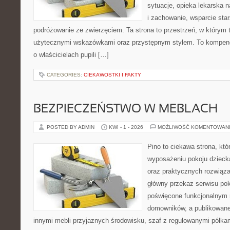
sytuacje, opieka lekarska 
i zachowanie, wsparcie sta
podróżowanie ze zwierzęciem. Ta strona to przestrzeń, w którym t
użytecznymi wskazówkami oraz przystępnym stylem. To kompend
o właścicielach pupili […]
CATEGORIES:
CIEKAWOSTKI I FAKTY
BEZPIECZEŃSTWO W MEBLACH
POSTED BY ADMIN
KWI - 1 - 2026
MOŻLIWOŚĆ KOMENTOWAN
Pino to ciekawa strona, któ
wyposażeniu pokoju dziec
oraz praktycznych rozwiąz
główny przekaz serwisu pok
poświęcone funkcjonalnym 
domowników, a publikowane
innymi mebli przyjaznych środowisku, szaf z regulowanymi półka