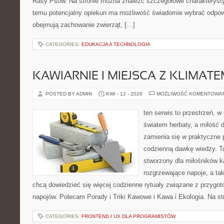
Rasy Psów. Na stronie można znaleźć szczegółowe charakterystyk
temu potencjalny opiekun ma możliwość świadomie wybrać odpowi
obejmują zachowanie zwierząt, […]
CATEGORIES:
EDUKACJA A TECHNOLOGIA
KAWIARNIE I MIEJSCA Z KLIMAT
POSTED BY ADMIN
KWI - 12 - 2026
MOŻLIWOŚĆ KOMENTOWA
ten serwis to przestrzeń, w
światem herbaty, a miłość
zamienia się w praktyczne p
codzienną dawkę wiedzy. To
stworzony dla miłośników 
rozgrzewające napoje, a tak
chcą dowiedzieć się więcej codzienne rytuały związane z przygo
napojów. Polecam Porady i Triki Kawowe i Kawa i Ekologia. Na s
CATEGORIES:
FRONTEND I UX DLA PROGRAMISTÓW