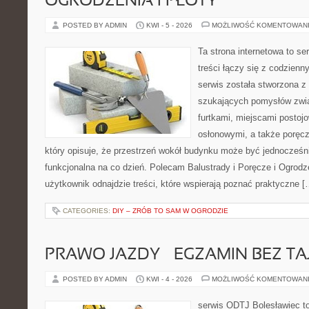
OGRODZENIA I PŁOTY
POSTED BY ADMIN
KWI - 5 - 2026
MOŻLIWOŚĆ KOMENTOWAN
Ta strona internetowa to se
treści łączy się z codzien
serwis została stworzona z
szukających pomysłów zwi
furtkami, miejscami postoj
osłonowymi, a także poręcz
który opisuje, że przestrzeń wokół budynku może być jednocześni
funkcjonalna na co dzień. Polecam Balustrady i Poręcze i Ogrodze
użytkownik odnajdzie treści, które wspierają poznać praktyczne [
CATEGORIES:
DIY – ZRÓB TO SAM W OGRODZIE
PRAWO JAZDY – EGZAMIN BEZ TA
POSTED BY ADMIN
KWI - 4 - 2026
MOŻLIWOŚĆ KOMENTOWAN
serwis ODTJ Bolesławiec to