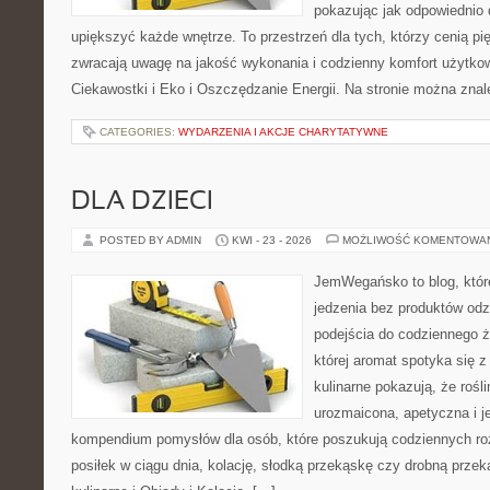
pokazując jak odpowiednio 
upiększyć każde wnętrze. To przestrzeń dla tych, którzy cenią pi
zwracają uwagę na jakość wykonania i codzienny komfort użytkow
Ciekawostki i Eko i Oszczędzanie Energii. Na stronie można zna
CATEGORIES:
WYDARZENIA I AKCJE CHARYTATYWNE
DLA DZIECI
POSTED BY ADMIN
KWI - 23 - 2026
MOŻLIWOŚĆ KOMENTOWA
JemWegańsko to blog, które
jedzenia bez produktów od
podejścia do codziennego ż
której aromat spotyka się 
kulinarne pokazują, że roś
urozmaicona, apetyczna i j
kompendium pomysłów dla osób, które poszukują codziennych ro
posiłek w ciągu dnia, kolację, słodką przekąskę czy drobną prze