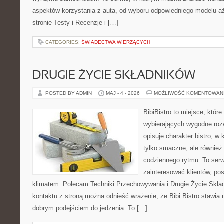
aspektów korzystania z auta, od wyboru odpowiedniego modelu aż
stronie Testy i Recenzje i […]
CATEGORIES:
ŚWIADECTWA WIERZĄCYCH
DRUGIE ŻYCIE SKŁADNIKÓW
POSTED BY ADMIN
MAJ - 4 - 2026
MOŻLIWOŚĆ KOMENTOWAN
BibiBistro to miejsce, któr
wybierających wygodne rozw
opisuje charakter bistro, w
tylko smaczne, ale równie
codziennego rytmu. To serw
zainteresować klientów, po
klimatem. Polecam Techniki Przechowywania i Drugie Życie Skła
kontaktu z stroną można odnieść wrażenie, że Bibi Bistro stawia 
dobrym podejściem do jedzenia. To […]