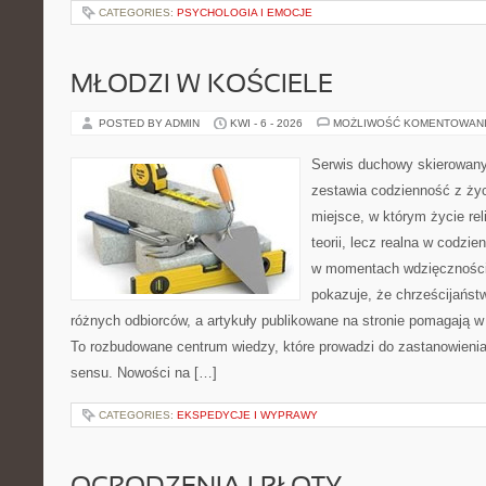
CATEGORIES:
PSYCHOLOGIA I EMOCJE
MŁODZI W KOŚCIELE
POSTED BY ADMIN
KWI - 6 - 2026
MOŻLIWOŚĆ KOMENTOWAN
Serwis duchowy skierowany 
zestawia codzienność z ż
miejsce, w którym życie rel
teorii, lecz realna w codzie
w momentach wdzięczności 
pokazuje, że chrześcijańst
różnych odbiorców, a artykuły publikowane na stronie pomagają w 
To rozbudowane centrum wiedzy, które prowadzi do zastanowienia
sensu. Nowości na […]
CATEGORIES:
EKSPEDYCJE I WYPRAWY