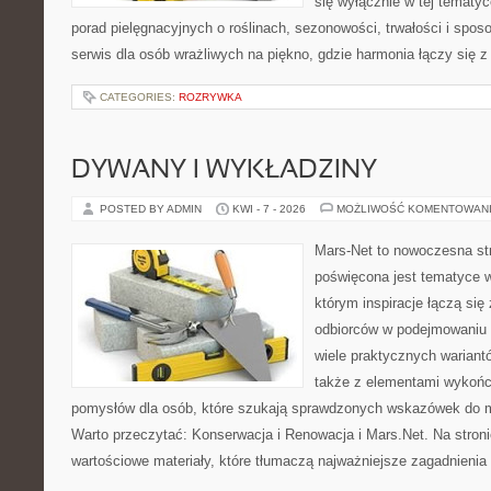
się wyłącznie w tej tematyc
porad pielęgnacyjnych o roślinach, sezonowości, trwałości i sp
serwis dla osób wrażliwych na piękno, gdzie harmonia łączy się 
CATEGORIES:
ROZRYWKA
DYWANY I WYKŁADZINY
POSTED BY ADMIN
KWI - 7 - 2026
MOŻLIWOŚĆ KOMENTOWAN
Mars-Net to nowoczesna str
poświęcona jest tematyce w
którym inspiracje łączą się
odbiorców w podejmowaniu t
wiele praktycznych wariant
także z elementami wykoń
pomysłów dla osób, które szukają sprawdzonych wskazówek do m
Warto przeczytać: Konserwacja i Renowacja i Mars.Net. Na stron
wartościowe materiały, które tłumaczą najważniejsze zagadnienia