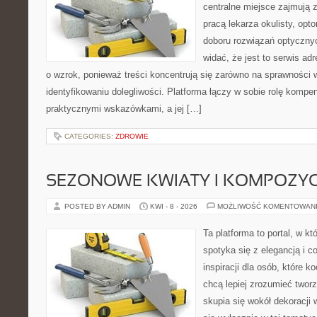
centralne miejsce zajmują 
pracą lekarza okulisty, opt
doboru rozwiązań optycznyc
widać, że jest to serwis a
o wzrok, ponieważ treści koncentrują się zarówno na sprawności w
identyfikowaniu dolegliwości. Platforma łączy w sobie rolę kompe
praktycznymi wskazówkami, a jej […]
CATEGORIES:
ZDROWIE
SEZONOWE KWIATY I KOMPOZYC
POSTED BY ADMIN
KWI - 8 - 2026
MOŻLIWOŚĆ KOMENTOWAN
Ta platforma to portal, w k
spotyka się z elegancją i c
inspiracji dla osób, które k
chcą lepiej zrozumieć twor
skupia się wokół dekoracji