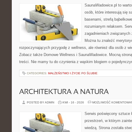
SaunaWadowice.pl to wartośc
osób, które interesują się 
basenami, strefą bąbelkowe
rozumianym relaksem. Serw
zagadnieniach związanych z
Można tu znaleźć merytoryc
rozpoczynających przygodę z wellness, ale również dla osób z 
Zobacz także Domowe Wellness i SaunaWadowice. Mocną stroną 
treści. Nie mamy tu do czynienia z wąskim blogiem o pojedyncz
CATEGORIES:
MAŁŻEŃSTWO I ŻYCIE PO ŚLUBIE
ARCHITEKTURA A NATURA
POSTED BY ADMIN
KWI - 16 - 2026
MOŻLIWOŚĆ KOMENTOWA
Serwis poświęcony sztuce k
przestrzeń, w którym zaint
wiedzą. Strona została stw