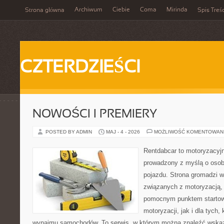
Archiwum
Ciebie
Coma
Mirinda
Strona główna
Spis Treśc
CZTERDZIEŚCI
NOWOŚCI I PREMIERY
POSTED BY ADMIN
MAJ - 4 - 2026
MOŻLIWOŚĆ KOMENTOWAN
Rentdabcar to motoryzacyjn
prowadzony z myślą o osob
pojazdu. Strona gromadzi 
związanych z motoryzacją,
pomocnym punktem startow
motoryzacji, jak i dla tych,
wynajmu samochodów. To serwis, w którym można znaleźć wska