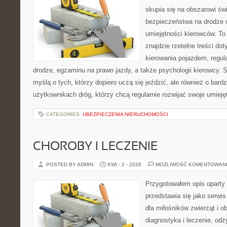
skupia się na obszarowi św
bezpieczeństwa na drodze 
umiejętności kierowców. To 
znajdzie rzetelne treści do
kierowania pojazdem, regul
drodze, egzaminu na prawo jazdy, a także psychologii kierowcy. 
myślą o tych, którzy dopiero uczą się jeździć, ale również o bar
użytkownikach dróg, którzy chcą regularnie rozwijać swoje umieję
CATEGORIES:
UBEZPIECZENIA NIERUCHOMOŚCI
CHOROBY I LECZENIE
POSTED BY ADMIN
KWI - 2 - 2026
MOŻLIWOŚĆ KOMENTOWAN
Przygotowałem opis oparty 
przedstawia się jako serwis
dla miłośników zwierząt i o
diagnostyka i leczenie, odż