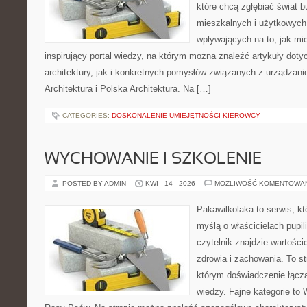
które chcą zgłębiać świat b
mieszkalnych i użytkowych,
wpływających na to, jak mi
inspirujący portal wiedzy, na którym można znaleźć artykuły doty
architektury, jak i konkretnych pomysłów związanych z urządza
Architektura i Polska Architektura. Na […]
CATEGORIES:
DOSKONALENIE UMIEJĘTNOŚCI KIEROWCY
WYCHOWANIE I SZKOLENIE
POSTED BY ADMIN
KWI - 14 - 2026
MOŻLIWOŚĆ KOMENTOWA
Pakawilkolaka to serwis, kt
myślą o właścicielach pupil
czytelnik znajdzie wartości
zdrowia i zachowania. To s
którym doświadczenie łączą
wiedzy. Fajne kategorie to 