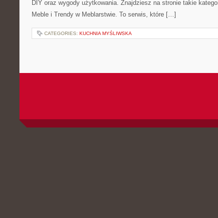
DIY oraz wygody użytkowania. Znajdziesz na stronie takie kategor
Meble i Trendy w Meblarstwie. To serwis, które […]
CATEGORIES:
KUCHNIA MYŚLIWSKA