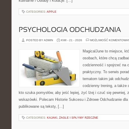
kulinarne i Obiady i Kolacje. […]
CATEGORIES:
APPLE
PSYCHOLOGIA ODCHUDZANIA
POSTED BY ADMIN
KWI - 21 - 2026
MOŻLIWOŚĆ KOMENTOWA
MagicalJune to miejsce, kt
osobach, które chcą zadbać
codzienność i spojrzeć na 
praktyczny. To serwis por
tematom takim jak odchudz
codzienny trening, a także
kto szuka pomysłów, aby jeść lepiej, żyć lżej i czuć się pewniej,
wskazówki. Polecam Historie Sukcesu i Zdrowe Odchudzanie dla 
publikowane są teksty, […]
CATEGORIES:
KAJAKI, ŻAGLE I SPŁYWY RZECZNE