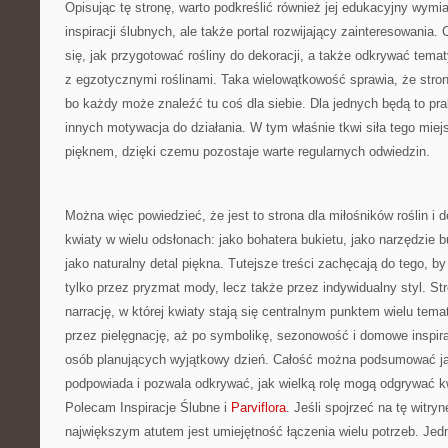
Opisując tę stronę, warto podkreślić również jej edukacyjny wymiar
inspiracji ślubnych, ale także portal rozwijający zainteresowania
się, jak przygotować rośliny do dekoracji, a także odkrywać tema
z egzotycznymi roślinami. Taka wielowątkowość sprawia, że stro
bo każdy może znaleźć tu coś dla siebie. Dla jednych będą to pr
innych motywacja do działania. W tym właśnie tkwi siła tego miej
pięknem, dzięki czemu pozostaje warte regularnych odwiedzin.
Można więc powiedzieć, że jest to strona dla miłośników roślin i d
kwiaty w wielu odsłonach: jako bohatera bukietu, jako narzędzie b
jako naturalny detal piękna. Tutejsze treści zachęcają do tego, by
tylko przez pryzmat mody, lecz także przez indywidualny styl. St
narrację, w której kwiaty stają się centralnym punktem wielu tema
przez pielęgnację, aż po symbolikę, sezonowość i domowe inspira
osób planujących wyjątkowy dzień. Całość można podsumować jak
podpowiada i pozwala odkrywać, jak wielką rolę mogą odgrywać k
Polecam Inspiracje Ślubne i
Parviflora
. Jeśli spojrzeć na tę witryn
największym atutem jest umiejętność łączenia wielu potrzeb. Jedn