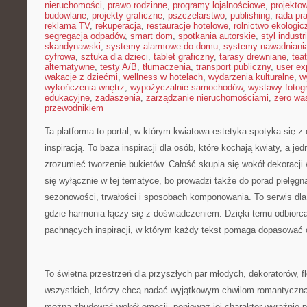
nieruchomości
,
prawo rodzinne
,
programy lojalnościowe
,
projekto
budowlane
,
projekty graficzne
,
pszczelarstwo
,
publishing
,
rada pr
reklama TV
,
rekuperacja
,
restauracje hotelowe
,
rolnictwo ekologic
segregacja odpadów
,
smart dom
,
spotkania autorskie
,
styl industr
skandynawski
,
systemy alarmowe do domu
,
systemy nawadniani
cyfrowa
,
sztuka dla dzieci
,
tablet graficzny
,
tarasy drewniane
,
tea
alternatywne
,
testy A/B
,
tłumaczenia
,
transport publiczny
,
user ex
wakacje z dziećmi
,
wellness w hotelach
,
wydarzenia kulturalne
,
w
wykończenia wnętrz
,
wypożyczalnie samochodów
,
wystawy fotogr
edukacyjne
,
zadaszenia
,
zarządzanie nieruchomościami
,
zero wa
przewodnikiem
Ta platforma to portal, w którym kwiatowa estetyka spotyka się z 
inspiracją. To baza inspiracji dla osób, które kochają kwiaty, a je
zrozumieć tworzenie bukietów. Całość skupia się wokół dekoracji
się wyłącznie w tej tematyce, bo prowadzi także do porad pielęgn
sezonowości, trwałości i sposobach komponowania. To serwis dla
gdzie harmonia łączy się z doświadczeniem. Dzięki temu odbiorca 
pachnących inspiracji, w którym każdy tekst pomaga dopasować
To świetna przestrzeń dla przyszłych par młodych, dekoratorów, fl
wszystkich, którzy chcą nadać wyjątkowym chwilom romantyczną 
można zbudować wokół emocji, ponieważ jej charakter wyraźnie p