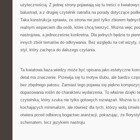
użytecznością. Z jednej strony pojawiają się tu treści o kwiatow
balustrad, a z drugiej czytelnik natrafia na porady dotyczące po
Taka konstrukcja sprawia, że strona nie jest tylko zbiorem ładnyc
realnym wsparciem dla osób, które chcą tworzyć. Można więc pow
nastrojowa, a jednocześnie konkretna. Dla jednych będzie to pier
innych zbiór tematów do odkrywania. Bez względu na cel wizyty, o
styl, który zachęca do dalszego czytania.
Ta kwiatowa baza wiedzy może być opisana jako estetyczne ko
detal ma znaczenie. Przewija się tu motyw ślubu, ale bardzo czę
bez zbędnego patosu. Zamiast tego pojawia się piękno kompozycj
dopasowania roślin do charakteru wydarzenia. To właśnie dzięki 
czytelnika, który szuka nie tylko gotowych rozwiązań. Można tu z
kochających minimalizm, ale również dla tych, którzy wolą śmiels
otwiera przed odbiorcą bogactwo aranżacji, pokazując, że floryst
schematem, lecz językiem nastroju.