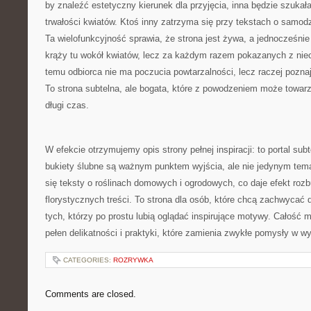
by znaleźć estetyczny kierunek dla przyjęcia, inna będzie szuk
trwałości kwiatów. Ktoś inny zatrzyma się przy tekstach o samodz
Ta wielofunkcyjność sprawia, że strona jest żywa, a jednocześni
krąży tu wokół kwiatów, lecz za każdym razem pokazanych z niec
temu odbiorca nie ma poczucia powtarzalności, lecz raczej pozna
To strona subtelna, ale bogata, które z powodzeniem może towar
długi czas.
W efekcie otrzymujemy opis strony pełnej inspiracji: to portal sub
bukiety ślubne są ważnym punktem wyjścia, ale nie jedynym tema
się teksty o roślinach domowych i ogrodowych, co daje efekt ro
florystycznych treści. To strona dla osób, które chcą zachwycać d
tych, którzy po prostu lubią oglądać inspirujące motywy. Całość m
pełen delikatności i praktyki, które zamienia zwykłe pomysły w w
CATEGORIES:
ROZRYWKA
Comments are closed.