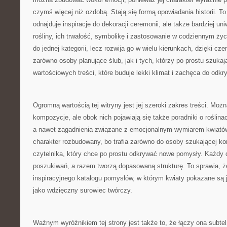
czymś więcej niż ozdobą. Stają się formą opowiadania historii. To 
odnajduje inspiracje do dekoracji ceremonii, ale także bardziej u
rośliny, ich trwałość, symbolikę i zastosowanie w codziennym życi
do jednej kategorii, lecz rozwija go w wielu kierunkach, dzięki 
zarówno osoby planujące ślub, jak i tych, którzy po prostu szukają
wartościowych treści, które buduje lekki klimat i zachęca do odk
Ogromną wartością tej witryny jest jej szeroki zakres treści. Moż
kompozycje, ale obok nich pojawiają się także poradniki o roślinac
a nawet zagadnienia związane z emocjonalnym wymiarem kwiatów
charakter rozbudowany, bo trafia zarówno do osoby szukającej kon
czytelnika, który chce po prostu odkrywać nowe pomysły. Każdy 
poszukiwań, a razem tworzą dopasowaną strukturę. To sprawia, że
inspiracyjnego katalogu pomysłów, w którym kwiaty pokazane są 
jako wdzięczny surowiec twórczy.
Ważnym wyróżnikiem tej strony jest także to, że łączy ona subtel