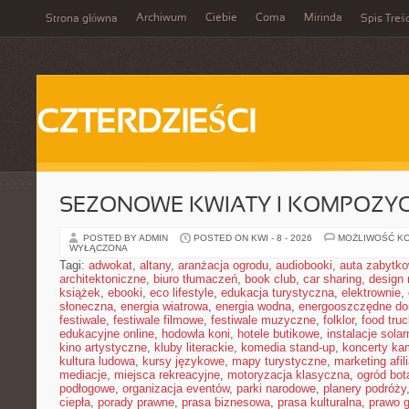
Archiwum
Ciebie
Coma
Mirinda
Strona główna
Spis Treśc
CZTERDZIEŚCI
SEZONOWE KWIATY I KOMPOZYC
POSTED BY ADMIN
POSTED ON KWI - 8 - 2026
MOŻLIWOŚĆ K
WYŁĄCZONA
Tagi:
adwokat
,
altany
,
aranżacja ogrodu
,
audiobooki
,
auta zabytk
architektoniczne
,
biuro tłumaczeń
,
book club
,
car sharing
,
design 
książek
,
ebooki
,
eco lifestyle
,
edukacja turystyczna
,
elektrownie
,
słoneczna
,
energia wiatrowa
,
energia wodna
,
energooszczędne d
festiwale
,
festiwale filmowe
,
festiwale muzyczne
,
folklor
,
food truc
edukacyjne online
,
hodowla koni
,
hotele butikowe
,
instalacje solar
kino artystyczne
,
kluby literackie
,
komedia stand-up
,
koncerty ka
kultura ludowa
,
kursy językowe
,
mapy turystyczne
,
marketing afil
mediacje
,
miejsca rekreacyjne
,
motoryzacja klasyczna
,
ogród bot
podłogowe
,
organizacja eventów
,
parki narodowe
,
planery podróży
ciepła
,
porady prawne
,
prasa biznesowa
,
prasa kulturalna
,
prawo 